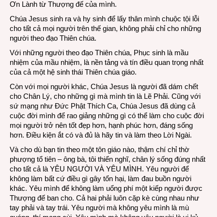
Ơn Lành từ Thượng đế của mình.
Chúa Jesus sinh ra và hy sinh để lấy thân mình chuộc tội lỗi
cho tất cả mọi người trên thế gian, không phải chỉ cho những
người theo đạo Thiên chúa.
Với những người theo đạo Thiên chúa, Phục sinh là mầu
nhiệm của mầu nhiệm, là nền tảng và tín điều quan trọng nhất
của cả một hệ sinh thái Thiên chúa giáo.
Còn với mọi người khác, Chúa Jesus là người đã dám chết
cho Chân Lý, cho những gì mà mình tin là Lẽ Phải. Cũng với
sứ mạng như Đức Phật Thích Ca, Chúa Jesus đã dùng cả
cuộc đời mình để rao giảng những gì có thể làm cho cuộc đời
mọi người trở nên tốt đẹp hơn, hạnh phúc hơn, đáng sống
hơn. Điều kiện ắt có và đủ là hãy tin và làm theo Lời Ngài.
Và cho dù bạn tin theo một tôn giáo nào, thậm chí chỉ thờ
phượng tổ tiên – ông bà, tôi thiển nghĩ, chân lý sống đúng nhất
cho tất cả là YÊU NGƯỜI VÀ YÊU MÌNH. Yêu người để
không làm bất cứ điều gì gây tổn hại, làm đau buồn người
khác. Yêu mình để không làm uổng phí một kiếp người được
Thượng đế ban cho. Cả hai phải luôn cặp kè cùng nhau như
tay phải và tay trái. Yêu người mà không yêu mình là mù