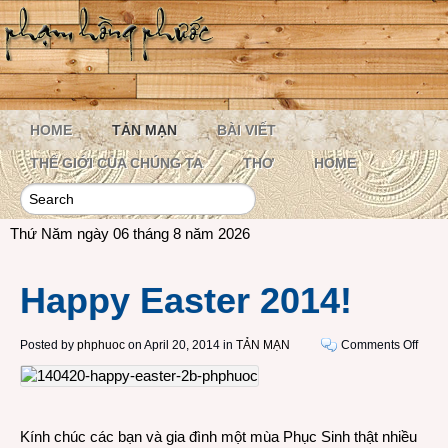
HOME
TẢN MẠN
BÀI VIẾT
THẾ GIỚI CỦA CHÚNG TA
THƠ
HOME
Thứ Năm ngày 06 tháng 8 năm 2026
Happy Easter 2014!
on
Posted by
phphuoc
on April 20, 2014 in
TẢN MẠN
Comments Off
Happ
Easte
2014!
Kính chúc các bạn và gia đình một mùa Phục Sinh thật nhiều