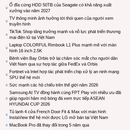
Ổ đĩa cứng HDD 50TB của Seagate có khả năng xuất
xưởng vào năm 2027
TV thông minh ảnh hưởng tới thói quen của người xem
truyền hình
TikTok Shop tăng trưởng mạnh và nỗ lực phát triển thương
mại điện tử tại Việt Nam
Laptop COLORFUL Rimbook L1 Plus mạnh mẽ với màn
hình 16 inch 2.5K
Bệnh viện Bay Orbis trở lại chăm sóc mắt cho người dân
Việt Nam qua sự hợp tác giữa FedEx và Orbis
Fortinet và Intel hợp tác phát triển chip xử lý an ninh mạng
SPU thế hệ mới
Sức mạnh các hộ chiếu trên thế giới năm 2026
Samsung AI TV đồng hành cùng FPT Play với nhiều ưu đãi
giúp người hâm mộ bóng đá xem trực tiếp ASEAN
HYUNDAI CUP 2026
Tủ lạnh 4 cửa French Door Fit & Max với màn hình
InstaView thế hệ mới được LG mở bán tại Việt Nam
MacBook Pro đã thay đổi trong 5 năm qua