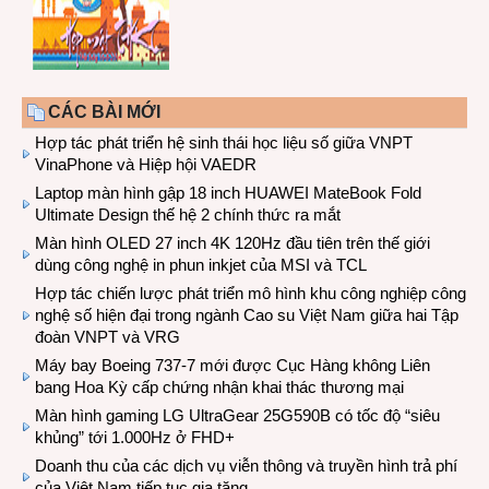
CÁC BÀI MỚI
Hợp tác phát triển hệ sinh thái học liệu số giữa VNPT
VinaPhone và Hiệp hội VAEDR
Laptop màn hình gập 18 inch HUAWEI MateBook Fold
Ultimate Design thế hệ 2 chính thức ra mắt
Màn hình OLED 27 inch 4K 120Hz đầu tiên trên thế giới
dùng công nghệ in phun inkjet của MSI và TCL
Hợp tác chiến lược phát triển mô hình khu công nghiệp công
nghệ số hiện đại trong ngành Cao su Việt Nam giữa hai Tập
đoàn VNPT và VRG
Máy bay Boeing 737-7 mới được Cục Hàng không Liên
bang Hoa Kỳ cấp chứng nhận khai thác thương mại
Màn hình gaming LG UltraGear 25G590B có tốc độ “siêu
khủng” tới 1.000Hz ở FHD+
Doanh thu của các dịch vụ viễn thông và truyền hình trả phí
của Việt Nam tiếp tục gia tăng