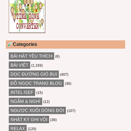
Categories
BÀI HÁT YÊU THÍCH
(6)
BÀI VIẾT
(1,193)
DỌC ĐƯỜNG GIÓ BỤI
(407)
ĐỖ NGỌC TRANG BLOG
(36)
INTEL ISEF
(15)
NGẪM & NGHĨ
(12)
NGƯỢC XUÔI DÒNG ĐỜI
(107)
NHẬT KÝ GHI VỘI
(36)
RELAX
(120)