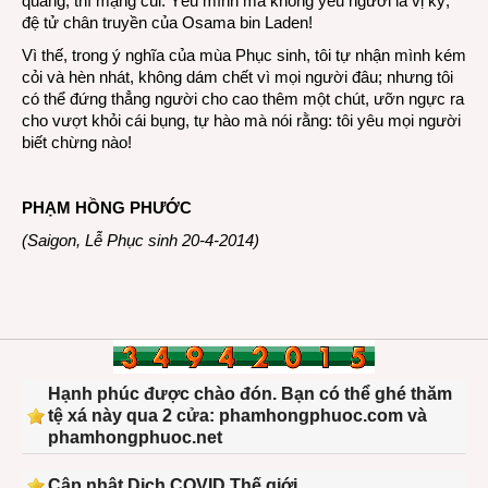
quáng, thí mạng cùi. Yêu mình mà không yêu người là vị kỷ,
đệ tử chân truyền của Osama bin Laden!
Vì thế, trong ý nghĩa của mùa Phục sinh, tôi tự nhận mình kém
cỏi và hèn nhát, không dám chết vì mọi người đâu; nhưng tôi
có thể đứng thẳng người cho cao thêm một chút, ưỡn ngực ra
cho vượt khỏi cái bụng, tự hào mà nói rằng: tôi yêu mọi người
biết chừng nào!
PHẠM HỒNG PHƯỚC
(Saigon, Lễ Phục sinh 20-4-2014)
Hạnh phúc được chào đón. Bạn có thể ghé thăm
tệ xá này qua 2 cửa: phamhongphuoc.com và
phamhongphuoc.net
Cập nhật Dịch COVID Thế giới