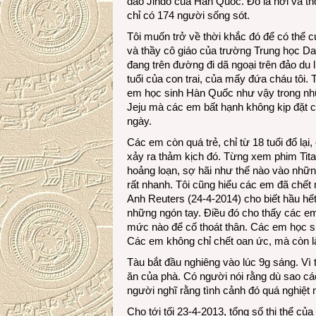
đảo Jindo của Hàn Quốc. Đó là nơi và t
chỉ có 174 người sống sót.
Tôi muốn trở về thời khắc đó để có thể c
và thầy cô giáo của trường Trung học Da
đang trên đường đi dã ngoại trên đảo d
tuổi của con trai, của mấy đứa cháu tôi.
em học sinh Hàn Quốc như vậy trong nh
Jeju mà các em bất hạnh không kịp đặt c
ngày.
Các em còn quá trẻ, chỉ từ 18 tuổi đổ lại
xảy ra thảm kịch đó. Từng xem phim Tita
hoảng loạn, sợ hãi như thế nào vào những
rất nhanh. Tôi cũng hiểu các em đã chết 
Anh Reuters (24-4-2014) cho biết hầu hết
những ngón tay. Điều đó cho thấy các em 
mức nào để cố thoát thân. Các em học s
Các em không chỉ chết oan ức, mà còn là
Tàu bắt đầu nghiêng vào lúc 9g sáng. Vì 
ăn của phà. Có người nói rằng dù sao cá
người nghĩ rằng tình cảnh đó quá nghiệt 
Cho tới tối 23-4-2013, tổng số thi thể c