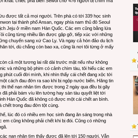
hời khắc chiếc phà biển Sewol chở 476 người bị chìm mà
ứu được tất cả mọi người. Trên phà có tới 339 học sinh
nwon tại thành phố Ansan, ngay phía nam thủ đô Seoul
u lịch Jeju ở miền nam Hàn Quốc. Các em cũng bằng lứa
 Tôi cũng từng nhiều lần được gặp gỡ, tiếp xúc với những
ững chuyến sang xứ Cao Ly. Và ngay cả hòn đảo du lịch
hân tới, dù chẳng còn bao xa, cũng là nơi tôi từng ở mấy
, còn cả một tương lai rất dài trước mặt nếu như không
nic và những bộ phim có cảnh chìm tàu, tôi hiểu các em
 phút cuối đời mình, khi nhìn thấy cái chết đang xộc tới
một cách đau đớn ra sao khi bị ngộp nước biển. Hãng tin
 thi thể nạn nhân tìm được trong 2 ngày qua đều bị gãy
đã phải bám víu lên tường hay sàn tàu quyết liệt tới
inh Hàn Quốc đã không có được một cái chết an bình.
 chết trong đau đớn tột cùng.
thế, lúc đó có nhiều em học sinh đang ăn sáng trong nhà
c em cũng không phải chết khi bị đói. Cũng có những
ngã.
ủa các nạn nhân tìm thấy được đã lên tới 150 người. Vẫn