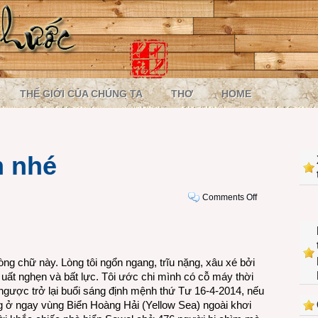
THẾ GIỚI CỦA CHÚNG TA
THƠ
HOME
m nhé
on
Comments Off
Ngủ
yên
các
em
òng chữ này. Lòng tôi ngổn ngang, trĩu nặng, xâu xé bởi
nhé
 uất nghẹn và bất lực. Tôi ước chi mình có cỗ máy thời
ngược trở lại buổi sáng định mệnh thứ Tư 16-4-2014, nếu
ng ở ngay vùng Biển Hoàng Hải (Yellow Sea) ngoài khơi