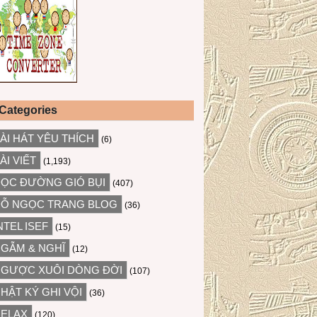
Categories
ÀI HÁT YÊU THÍCH
(6)
ÀI VIẾT
(1,193)
ỌC ĐƯỜNG GIÓ BỤI
(407)
Ỗ NGỌC TRANG BLOG
(36)
NTEL ISEF
(15)
GẪM & NGHĨ
(12)
GƯỢC XUÔI DÒNG ĐỜI
(107)
HẬT KÝ GHI VỘI
(36)
ELAX
(120)