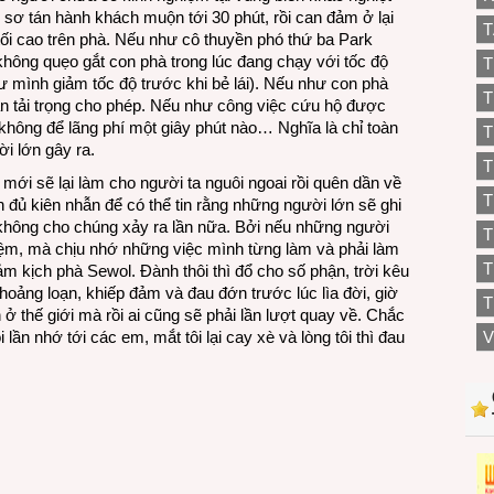
h sơ tán hành khách muộn tới 30 phút, rồi can đảm ở lại
T
 tối cao trên phà. Nếu như cô thuyền phó thứ ba Park
 không quẹo gắt con phà trong lúc đang chạy với tốc độ
T
ư mình giảm tốc độ trước khi bẻ lái). Nếu như con phà
T
n tải trọng cho phép. Nếu như công việc cứu hộ được
không để lãng phí một giây phút nào… Nghĩa là chỉ toàn
T
i lớn gây ra.
T
ệc mới sẽ lại làm cho người ta nguôi ngoai rồi quên dần về
T
 đủ kiên nhẫn để có thể tin rằng những người lớn sẽ ghi
không cho chúng xảy ra lần nữa. Bởi nếu những người
hiệm, mà chịu nhớ những việc mình từng làm và phải làm
T
ảm kịch phà Sewol. Đành thôi thì đổ cho số phận, trời kêu
oảng loạn, khiếp đảm và đau đớn trước lúc lìa đời, giờ
T
 thế giới mà rồi ai cũng sẽ phải lần lượt quay về. Chắc
ần nhớ tới các em, mắt tôi lại cay xè và lòng tôi thì đau
V