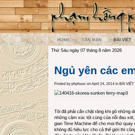
HOME
TẢN MẠN
BÀI VIẾT
Thứ Sáu ngày 07 tháng 8 năm 2026
Ngủ yên các e
Posted by
phphuoc
on April 24, 2014 in
BÀI VIẾT
Tôi đã phải cắn chặt răng khi gõ những d
những cảm xúc tột cùng của nỗi đau xót,
gian Time Machine để cho mọi thứ quay 
không đủ hiệu lực cho cả thế giới thì cũ