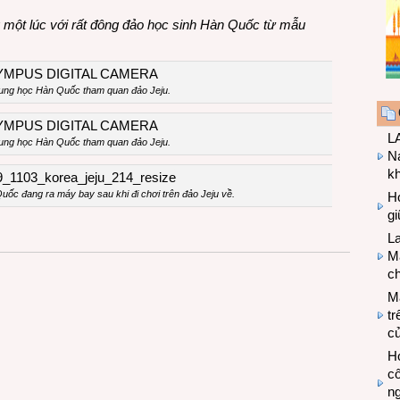
ng một lúc với rất đông đảo học sinh Hàn Quốc từ mẫu
rung học Hàn Quốc tham quan đảo Jeju.
LA
rung học Hàn Quốc tham quan đảo Jeju.
Na
k
ốc đang ra máy bay sau khi đi chơi t
rên đảo Jeju về.
Hợ
g
L
Ma
ch
M
tr
c
Hợ
cô
n