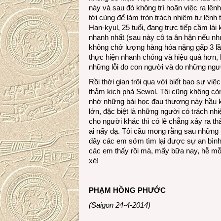
này và sau đó không trì hoãn việc ra lên
tới cùng để làm tròn trách nhiệm tư lệnh
Han-kyul, 25 tuổi, đang trực tiếp cầm lái
nhanh nhất (sau này cô ta ân hận nếu nh
không chở lượng hàng hóa nặng gấp 3 lầ
thực hiện nhanh chóng và hiệu quả hơn, 
những lỗi do con người và do những ngườ
Rồi thời gian trôi qua với biết bao sự vi
thảm kịch phà Sewol. Tôi cũng không còn
nhớ những bài học đau thương này hầu 
lớn, đặc biệt là những người có trách n
cho người khác thì có lẽ chẳng xảy ra th
ai nấy dạ. Tôi cầu mong rằng sau những h
đây các em sớm tìm lại được sự an bình ở
các em thấy rồi mà, mấy bữa nay, hễ mỗi l
xé!
PHẠM HỒNG PHƯỚC
(Saigon 24-4-2014)