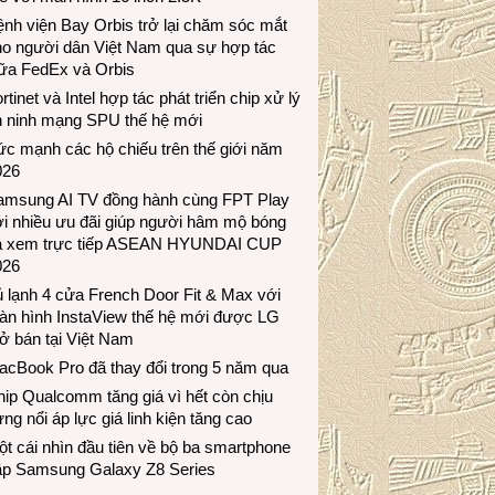
nh viện Bay Orbis trở lại chăm sóc mắt
ho người dân Việt Nam qua sự hợp tác
iữa FedEx và Orbis
rtinet và Intel hợp tác phát triển chip xử lý
n ninh mạng SPU thế hệ mới
c mạnh các hộ chiếu trên thế giới năm
026
amsung AI TV đồng hành cùng FPT Play
i nhiều ưu đãi giúp người hâm mộ bóng
á xem trực tiếp ASEAN HYUNDAI CUP
026
 lạnh 4 cửa French Door Fit & Max với
àn hình InstaView thế hệ mới được LG
ở bán tại Việt Nam
acBook Pro đã thay đổi trong 5 năm qua
ip Qualcomm tăng giá vì hết còn chịu
ng nổi áp lực giá linh kiện tăng cao
t cái nhìn đầu tiên về bộ ba smartphone
ập Samsung Galaxy Z8 Series