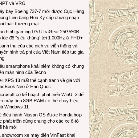
NPT và VRG
áy bay Boeing 737-7 mới được Cục Hàng
hông Liên bang Hoa Kỳ cấp chứng nhận
ai thác thương mại
àn hình gaming LG UltraGear 25G590B
 tốc độ “siêu khủng” tới 1.000Hz ở FHD+
anh thu của các dịch vụ viễn thông và
uyền hình trả phí của Việt Nam tiếp tục gia
ng
ẫu smartphone khái niệm không có khung
iền màn hình của Tecno
ll XPS 13 mất thế cạnh tranh về giá với
acBook Neo ở Hàn Quốc
crosoft có kế hoạch phát triển WinUI 3 để
àm máy tính 8GB RAM có thể chạy hiệu
uả Windows 11
ệ điều hành Nissan OS được Honda hợp
c phát triển dùng chung cho các xe ô-tô
ế hệ mới
1 showroom xe máy điện VinFast khai