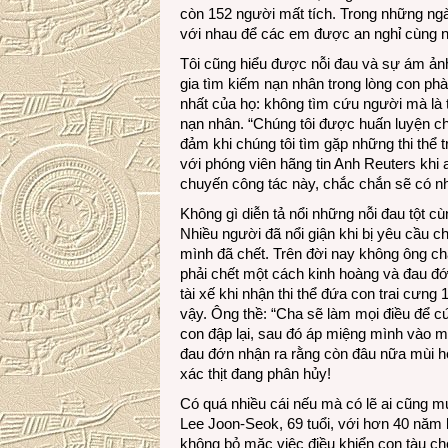
còn 152 người mất tích. Trong những n
với nhau để các em được an nghỉ cùng 
Tôi cũng hiểu được nỗi đau và sự ám ản
gia tìm kiếm nạn nhân trong lòng con ph
nhất của họ: không tìm cứu người mà là t
nạn nhân. “Chúng tôi được huấn luyện c
đảm khi chúng tôi tìm gặp những thi thể
với phóng viên hãng tin Anh Reuters khi
chuyến công tác này, chắc chắn sẽ có n
Không gì diễn tả nổi những nỗi đau tột c
Nhiều người đã nổi giận khi bị yêu cầu 
mình đã chết. Trên đời nay không ông cha
phải chết một cách kinh hoàng và đau đớ
tài xế khi nhận thi thể đứa con trai cưn
vậy. Ông thề: “Cha sẽ làm mọi điều để 
con đập lại, sau đó áp miệng mình vào m
đau đớn nhận ra rằng còn đâu nữa mùi hơ
xác thịt đang phân hủy!
Có quá nhiều cái nếu mà có lẽ ai cũng m
Lee Joon-Seok, 69 tuổi, với hơn 40 năm k
không bỏ mặc việc điều khiển con tàu ch