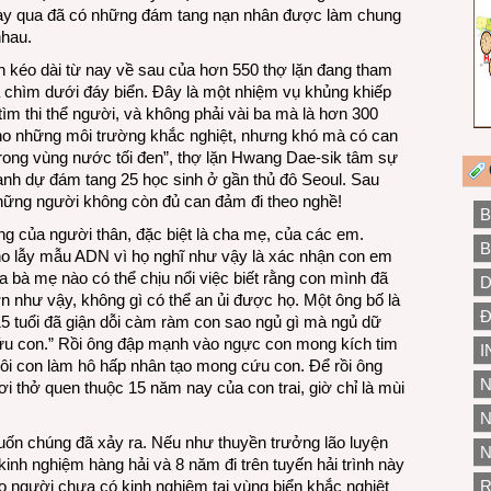
gày qua đã có những đám tang nạn nhân được làm chung
nhau.
h kéo dài từ nay về sau của hơn 550 thợ lặn đang tham
à chìm dưới đáy biển. Đây là một nhiệm vụ khủng khiếp
ìm thi thể người, và không phải vài ba mà là hơn 300
ho những môi trường khắc nghiệt, nhưng khó mà có can
 trong vùng nước tối đen”, thợ lặn Hwang Dae-sik tâm sự
 anh dự đám tang 25 học sinh ở gần thủ đô Seoul. Sau
hững người không còn đủ can đảm đi theo nghề!
B
ùng của người thân, đặc biệt là cha mẹ, của các em.
B
cho lẫy mẫu ADN vì họ nghĩ như vậy là xác nhận con em
 bà mẹ nào có thể chịu nổi việc biết rằng con mình đã
D
n như vậy, không gì có thể an ủi được họ. Một ông bố là
Đ
g 15 tuổi đã giận dỗi càm ràm con sao ngủ gì mà ngủ dữ
cứu con.” Rồi ông đập mạnh vào ngực con mong kích tim
I
ôi con làm hô hấp nhân tạo mong cứu con. Để rồi ông
N
i thở quen thuộc 15 năm nay của con trai, giờ chỉ là mùi
N
uốn chúng đã xảy ra. Nếu như thuyền trưởng lão luyện
N
inh nghiệm hàng hải và 8 năm đi trên tuyến hải trình này
o người chưa có kinh nghiệm tại vùng biển khắc nghiệt
R