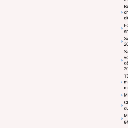
Bệ
c
g
Fo
a
Sứ
2
S
vớ
đ
2
Tủ
m
m
M
Ch
đự
Mộ
g