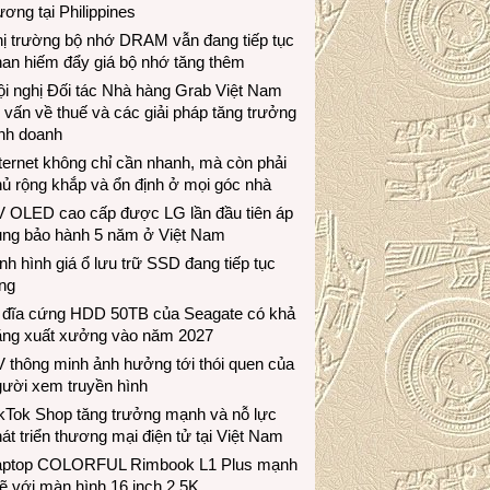
ương tại Philippines
hị trường bộ nhớ DRAM vẫn đang tiếp tục
an hiếm đẩy giá bộ nhớ tăng thêm
i nghị Đối tác Nhà hàng Grab Việt Nam
 vấn về thuế và các giải pháp tăng trưởng
inh doanh
ternet không chỉ cần nhanh, mà còn phải
ủ rộng khắp và ổn định ở mọi góc nhà
V OLED cao cấp được LG lần đầu tiên áp
ụng bảo hành 5 năm ở Việt Nam
nh hình giá ổ lưu trữ SSD đang tiếp tục
ng
 đĩa cứng HDD 50TB của Seagate có khả
ăng xuất xưởng vào năm 2027
 thông minh ảnh hưởng tới thói quen của
gười xem truyền hình
ikTok Shop tăng trưởng mạnh và nỗ lực
át triển thương mại điện tử tại Việt Nam
aptop COLORFUL Rimbook L1 Plus mạnh
 với màn hình 16 inch 2.5K