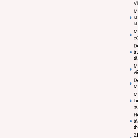
V
M
k
kh
M
có
Do
tr
tă
M
v
De
M
Mi
l
q
H
tá
th
2