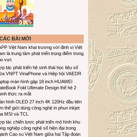
CÁC BÀI MỚI
PP Việt Nam khai trương với định vị Việt
m là trung tâm phát triển trọng điểm trong
hu vực
p tác phát triển hệ sinh thái học liệu số
iữa VNPT VinaPhone và Hiệp hội VAEDR
aptop màn hình gập 18 inch HUAWEI
teBook Fold Ultimate Design thế hệ 2
ính thức ra mắt
àn hình OLED 27 inch 4K 120Hz đầu tiên
ên thế giới dùng công nghệ in phun inkjet
ủa MSI và TCL
p tác chiến lược phát triển mô hình khu
ng nghiệp công nghệ số hiện đại trong
gành Cao su Việt Nam giữa hai Tập đoàn