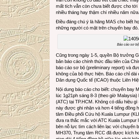
mất tích vẫn còn chưa biết được cho tới 
nhiều tháng hay thậm chí nhiều năm nữa
Điều đáng chú ý là hãng MAS cho biết họ 
những người có mặt trên chuyến bay đó.
Báo cáo sơ bộ
Cũng trong ngày 1-5, quyền Bộ trưởng G
bản báo cáo chính thức đầu tiên của Ch
báo cáo sơ bộ (preliminary report) và đư
không của bộ thực hiện. Báo cáo chỉ dà
Dân dụng Quốc tế (ICAO) thuộc Liên Hi
Nội dung báo cáo cho biết: chuyến bay 
lúc 1g21ph sáng 8-3 (theo giờ Malaysia) 
(ATC) tại TP.HCM. Không có dấu hiệu gì c
này được ghi nhận và hơn 4 tiếng đồng 
tâm Điều phối Cứu hộ Kuala Lumpur (KL
đưa ra thắc mắc với ATC Kuala Lumpur l
bên nỗ lực tìm cách liên lạc với chuyến 
MH370, Trung tâm RCC đã được kích hoạt
gian dài 4 tiếng đồng hồ giữa lúc phát h