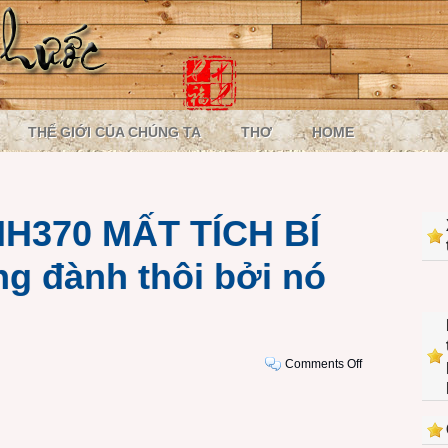
THẾ GIỚI CỦA CHÚNG TA
THƠ
HOME
H370 MẤT TÍCH BÍ
ng đành thôi bởi nó
on
Comments Off
CHUYẾN
BAY
MH370
MẤT