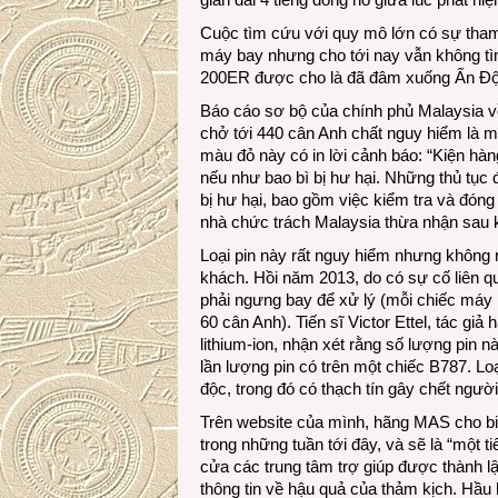
Cuộc tìm cứu với quy mô lớn có sự tham
máy bay nhưng cho tới nay vẫn không t
200ER được cho là đã đâm xuống Ấn Đ
Báo cáo sơ bộ của chính phủ Malaysia 
chở tới 440 cân Anh chất nguy hiểm là mộ
màu đỏ này có in lời cảnh báo: “Kiện hà
nếu như bao bì bị hư hại. Những thủ tục 
bị hư hại, bao gồm việc kiểm tra và đóng
nhà chức trách Malaysia thừa nhận sau k
Loại pin này rất nguy hiểm nhưng không
khách. Hồi năm 2013, do có sự cố liên qu
phải ngưng bay để xử lý (mỗi chiếc máy b
60 cân Anh). Tiến sĩ Victor Ettel, tác g
lithium-ion, nhận xét rằng số lượng pin
lần lượng pin có trên một chiếc B787. Lo
độc, trong đó có thạch tín gây chết người
Trên website của mình, hãng MAS cho biế
trong những tuần tới đây, và sẽ là “một t
cửa các trung tâm trợ giúp được thành l
thông tin về hậu quả của thảm kịch. Hầu