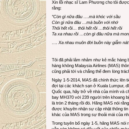
Xin lỗi nhạc sĩ Lam Phương cho tôi đượ
rằng:
“Còn gì nữa đâu ….mà khóc với sầu
Còn gì nữa đâu …mà buồn với nhớ
Thôi hết rồi… thôi hết rồi …thôi hết rồi
Ta xa nhau rồi …còn gì đâu nữa mà mon
…. Xa nhau muôn đời buồn này giẫm nát h
Tôi đã phải lảm nhảm như kẻ mắc hàng b
hàng không Malaysia Airlines (MAS) thô
cũng phải tới và chẳng thể đem lòng trá
Ngày 1-5-2014, MAS đã chính thức lên t
đợi tại các khách sạn ở Kuala Lumpur, dĩ
Quốc qua, hãy trở về nhà của mình và c
bay MH370 với 239 người trên khoang bị
là tròn 2 tháng rồi đó. Hãng MAS nói rằn
được khuyên nhận sự cập nhật thông tin v
khác của MAS trong sự thoải mái của nhà
Trong tuyên bố ngày 1-5, hãng MAS nói rằ
vẫn còn không có dấu vết của chiếc máy