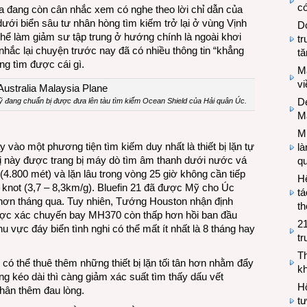
có
 đang còn cân nhắc xem có nghe theo lời chỉ dẫn của
dưới biển sâu tư nhân hòng tìm kiếm trở lại ở vùng Vịnh
Do
thể làm giảm sư tập trung ở hướng chính là ngoài khơi
tr
nhắc lại chuyện trước nay đã có nhiều thông tin “khẳng
tă
ng tìm được cái gì.
M
v
De
 Mỹ đang chuẩn bị được đưa lên tàu tìm kiếm Ocean Shield của Hải quân Úc.
M
Mi
y vào một phương tiện tìm kiếm duy nhất là thiết bị lặn tự
l
bị này được trang bị máy dò tìm âm thanh dưới nước vá
q
(4.800 mét) và lặn lâu trong vòng 25 giờ không cần tiếp
H
,5 knot (3,7 – 8,3km/g). Bluefin 21 đã được Mỹ cho Úc
tá
hơn tháng qua. Tuy nhiên, Tướng Houston nhận định
th
 được xác chuyến bay MH370 còn thấp hơn hồi ban đầu
2
 vực đáy biển tình nghi có thể mất ít nhất là 8 tháng hay
tr
T
có thể thuê thêm những thiết bị lặn tối tân hơn nhằm đẩy
kh
g kéo dài thì càng giảm xác suất tìm thấy dấu vết
Hộ
hân thêm đau lòng.
tư