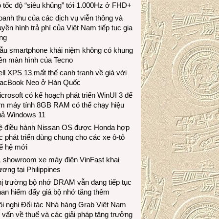
 tốc độ “siêu khủng” tới 1.000Hz ở FHD+
anh thu của các dịch vụ viễn thông và
uyền hình trả phí của Việt Nam tiếp tục gia
ng
ẫu smartphone khái niệm không có khung
iền màn hình của Tecno
ll XPS 13 mất thế cạnh tranh về giá với
acBook Neo ở Hàn Quốc
crosoft có kế hoạch phát triển WinUI 3 để
àm máy tính 8GB RAM có thể chạy hiệu
uả Windows 11
ệ điều hành Nissan OS được Honda hợp
c phát triển dùng chung cho các xe ô-tô
ế hệ mới
1 showroom xe máy điện VinFast khai
ương tại Philippines
hị trường bộ nhớ DRAM vẫn đang tiếp tục
an hiếm đẩy giá bộ nhớ tăng thêm
i nghị Đối tác Nhà hàng Grab Việt Nam
 vấn về thuế và các giải pháp tăng trưởng