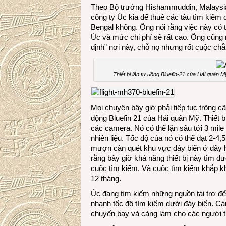
Theo Bộ trưởng Hishammuddin, Malaysia
công ty Úc kia để thuê các tàu tìm kiếm 
Bengal không. Ông nói rằng việc này có 
Úc và mức chi phí sẽ rất cao. Ông cũng 
định” nơi này, chỗ nọ nhưng rốt cuộc chẳ
Thiết bị lặn tự động Bluefin-21 của Hải quân
Mọi chuyện bây giờ phải tiếp tục trông cậ
động Bluefin 21 của Hải quân Mỹ. Thiết 
các camera. Nó có thể lặn sâu tới 3 mile 
nhiên liệu. Tốc độ của nó có thể đạt 2-4
mượn càn quét khu vực đáy biển ở đây 
rằng bây giờ khả năng thiết bị này tìm
cuộc tìm kiếm. Và cuộc tìm kiếm khắp khu
12 tháng.
Úc đang tìm kiếm những nguồn tài trợ để 
nhanh tốc độ tìm kiếm dưới đáy biển. Càn
chuyến bay và càng làm cho các người t