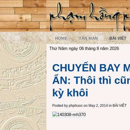
HOME
TẢN MẠN
BÀI VIẾT
Thứ Năm ngày 06 tháng 8 năm 2026
CHUYẾN BAY M
ẨN: Thôi thì cũ
kỳ khôi
Posted by
phphuoc
on May 2, 2014 in
BÀI VIẾT