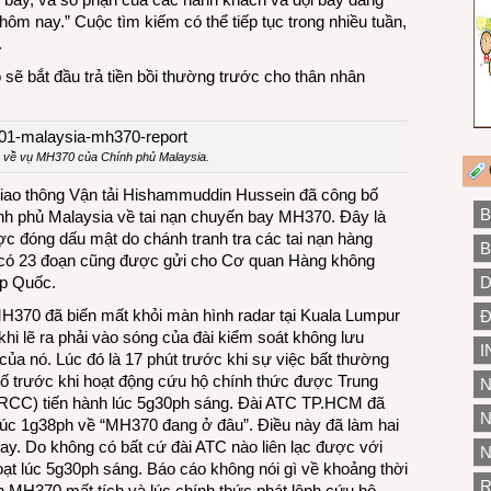
hôm nay.” Cuộc tìm kiếm có thể tiếp tục trong nhiều tuần,
.
sẽ bắt đầu trả tiền bồi thường trước cho thân nhân
 về vụ MH370 của Chính phủ Malaysia.
iao thông Vận tải Hishammuddin Hussein đã công bố
B
ính phủ Malaysia về tai nạn chuyến bay MH370. Đây là
ợc đóng dấu mật do chánh tranh tra các tai nạn hàng
B
i có 23 đoạn cũng được gửi cho Cơ quan Hàng không
ệp Quốc.
D
MH370 đã biến mất khỏi màn hình radar tại Kuala Lumpur
Đ
khi lẽ ra phải vào sóng của đài kiểm soát không lưu
I
ủa nó. Lúc đó là 17 phút trước khi sự việc bất thường
hố trước khi hoạt động cứu hộ chính thức được Trung
N
RCC) tiến hành lúc 5g30ph sáng. Đài ATC TP.HCM đã
N
úc 1g38ph về “MH370 đang ở đâu”. Điều này đã làm hai
bay. Do không có bất cứ đài ATC nào liên lạc được với
N
 lúc 5g30ph sáng. Báo cáo không nói gì về khoảng thời
R
iện MH370 mất tích và lúc chính thức phát lệnh cứu hộ.