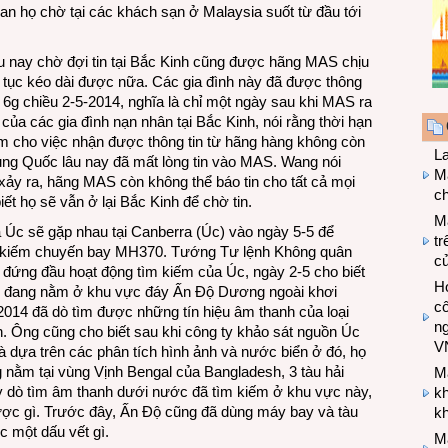
gian họ chờ tại các khách sạn ở Malaysia suốt từ đầu tới
u nay chờ đợi tin tại Bắc Kinh cũng được hãng MAS chịu
p tục kéo dài được nữa. Các gia đình này đã được thông
 6g chiều 2-5-2014, nghĩa là chỉ một ngày sau khi MAS ra
ủa các gia đình nạn nhân tại Bắc Kinh, nói rằng thời hạn
làm cho việc nhận được thông tin từ hãng hàng không còn
L
ung Quốc lâu nay đã mất lòng tin vào MAS. Wang nói
Ma
xảy ra, hãng MAS còn không thể báo tin cho tất cả mọi
ch
ết họ sẽ vẫn ở lại Bắc Kinh để chờ tin.
M
Úc sẽ gặp nhau tại Canberra (Úc) vào ngày 5-5 để
tr
ìm kiếm chuyến bay MH370. Tướng Tư lệnh Không quân
c
đứng đầu hoạt động tìm kiếm của Úc, ngày 2-5 cho biết
Hợ
đó đang nằm ở khu vực đáy Ấn Độ Dương ngoài khơi
cô
2014 đã dò tìm được những tín hiệu âm thanh của loại
n
n. Ông cũng cho biết sau khi công ty khảo sát nguồn Úc
V
 dựa trên các phân tích hình ảnh và nước biển ở đó, họ
 nằm tại vùng Vịnh Bengal của Bangladesh, 3 tàu hải
M
y dò tìm âm thanh dưới nước đã tìm kiếm ở khu vực này,
k
ược gì. Trước đây, Ấn Độ cũng đã dùng máy bay và tàu
kh
 một dấu vết gì.
M