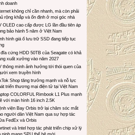
inh doanh
ternet không chỉ cần nhanh, mà còn phải
ủ rộng khắp và ổn định ở mọi góc nhà
V OLED cao cấp được LG lần đầu tiên áp
ụng bảo hành 5 năm ở Việt Nam
nh hình giá ổ lưu trữ SSD đang tiếp tục
ng
 đĩa cứng HDD 50TB của Seagate có khả
ăng xuất xưởng vào năm 2027
 thông minh ảnh hưởng tới thói quen của
gười xem truyền hình
ikTok Shop tăng trưởng mạnh và nỗ lực
át triển thương mại điện tử tại Việt Nam
aptop COLORFUL Rimbook L1 Plus mạnh
 với màn hình 16 inch 2.5K
nh viện Bay Orbis trở lại chăm sóc mắt
ho người dân Việt Nam qua sự hợp tác
iữa FedEx và Orbis
rtinet và Intel hợp tác phát triển chip xử lý
n ninh mạng SPU thế hệ mới