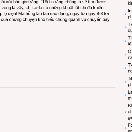
 với báo giới rằng: “Tôi tin rằng chúng ta sẽ tìm được
k
ọng là vậy, chỉ sợ là có những khuất tất chi đó khiến
In
ộ diện! Mà hỗng lăn tăn sao đặng, ngay từ ngày 8-3 tới
ph
n quá chừng chuyện khó hiểu chung quanh vụ chuyến bay
T
d
Tì
tă
Ổ
n
TV
n
T
ph
L
mẽ
Bệ
c
g
Fo
a