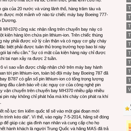
T
 gia của 20 nước và vùng lãnh thổ, hàng trăm tàu và
ìm được một mảnh vỡ nào từ chiếc máy bay Boeing 777-
T
ộ Dương.
T
về MH370 cũng xác nhận rằng trên chuyến bay này có
t kiện hàng lớn chứa pin lithium-ion. Trên chiếc thùng
T
ng này phải được xử lý cản thận và có nguy cơ gây cháy
T
đặc biệt phải được tuân thủ trong trường hợp bao bì này
 gói lại nếu cần.” Sự có mặt của kiện hàng này chỉ được
T
hi tai nạn xảy ra được 2 tuần.
 rõ vì sao vẫn được chấp nhận chở trên máy bay hành
T
an tới pin lithium-ion, toàn bộ đội máy bay Boeing 787 đã
ay B787 có gắn số pin lithium-ion có tổng trọng lượng
T
iả hàng đầu cảnh báo về các nguy cơ của công nghệ pin
V
 này vận chuyển trên chuyến bay MH370 nhiều gấp nhiều
ại pin này không chỉ phát hỏa mà khi cháy còn phát ra khí
.
t nỗ lực tìm kiếm quốc tế sẽ vào một giai đoạn mới
iến trình kéo dài”. Vì thế, vào ngày 7-5-2014, hãng sẽ đóng
ập để giúp các gia đình nạn nhân và cung cấp cho họ
 hết hành khách là người Trung Quốc và hãng MAS đã trả