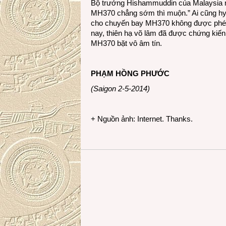
Bộ trưởng Hishammuddin của Malaysia nói
MH370 chẳng sớm thì muộn.” Ai cũng hy v
cho chuyến bay MH370 không được phép l
nay, thiên hạ võ lâm đã được chứng kiế
MH370 bặt vô âm tín.
PHẠM HỒNG PHƯỚC
(Saigon 2-5-2014)
+ Nguồn ảnh: Internet. Thanks.