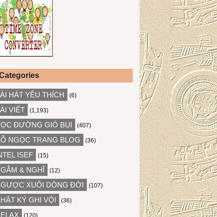
Categories
ÀI HÁT YÊU THÍCH
(6)
ÀI VIẾT
(1,193)
ỌC ĐƯỜNG GIÓ BỤI
(407)
Ỗ NGỌC TRANG BLOG
(36)
NTEL ISEF
(15)
GẪM & NGHĨ
(12)
GƯỢC XUÔI DÒNG ĐỜI
(107)
HẬT KÝ GHI VỘI
(36)
ELAX
(120)