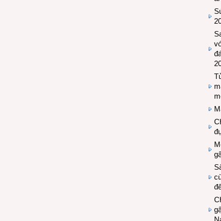
Sứ
2
S
vớ
đ
2
Tủ
m
m
M
Ch
đự
Mộ
g
S
cù
đế
C
gậ
N