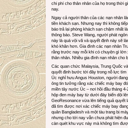
chi phí cho thân nhân của họ trong thời 
nay.
Ngay cả người thân của các nạn nhân lâ
tiền khách sạn. Nhưng nay thì không tiế
báo trả lại phòng khách sạn chậm nhất là
thông báo. Steve Wang, người phát ngôn c
này là quá vội vã và quyết định này sẽ 
khó khăn hơn. Gia đình các nạn nhân Tr
rằng trước nay mỗi khi có chuyện gì lớn 
thân nhân. Nhiều gia đình nạn nhân cho bi
Các quan chức Malaysia, Trung Quốc và 
quyết định bước tới đây trong nỗ lực t
Úc nghỉ hưu Angus Houston, người đang 
ông tin tưởng rằng xác chiếc máy bay 
miền tây nước Úc – nơi hồi đầu tháng 4-
hộp đen máy bay từ dưới đáy biển dội lê
GeoResonance vừa lên tiếng quả quyết là
đã tìm được nơi xác chiếc máy bay đang
quân Bangladesh và một tàu trang bị má
nhưng cho tới nay vẫn chưa phát hiện đ
càn quét khu vực này mà không tìm được