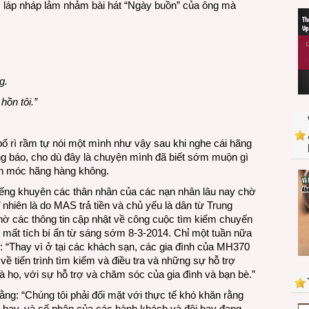
c láp nháp lảm nhảm bài hát “Ngày buồn” của ông mà
TÍCH
BÍ
ẨN:
Thôi
thì
cũng
g.
đành
ồn tôi.”
thôi
bởi
nó
ố rì rầm tự nói một mình như vậy sau khi nghe cái hãng
kỳ
ng báo, cho dù đây là chuyện mình đã biết sớm muộn gì
khôi
ch móc hãng hàng không.
iếng khuyên các thân nhân của các nạn nhân lâu nay chờ
 nhiên là do MAS trả tiền và chủ yếu là dân từ Trung
hờ các thông tin cập nhật về công cuộc tìm kiếm chuyến
 mất tích bí ẩn từ sáng sớm 8-3-2014. Chỉ một tuần nữa
g: “Thay vì ở tại các khách sạn, các gia đình của MH370
ề tiến trình tìm kiếm và điều tra và những sự hỗ trợ
 họ, với sự hỗ trợ và chăm sóc của gia đình và bạn bè.”
ng: “Chúng tôi phải đối mặt với thực tế khó khăn rằng
 bay, và số phận của các hành khách và đội bay đang