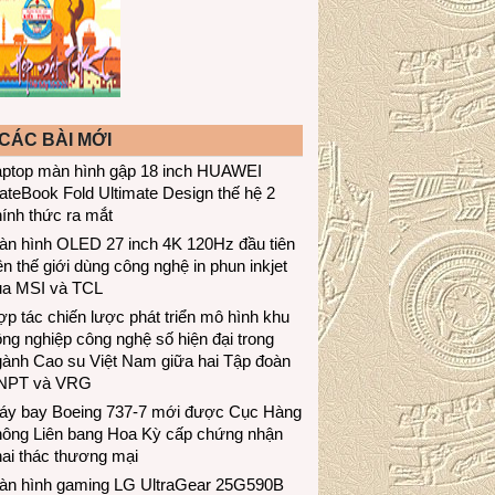
CÁC BÀI MỚI
aptop màn hình gập 18 inch HUAWEI
teBook Fold Ultimate Design thế hệ 2
ính thức ra mắt
àn hình OLED 27 inch 4K 120Hz đầu tiên
ên thế giới dùng công nghệ in phun inkjet
ủa MSI và TCL
p tác chiến lược phát triển mô hình khu
ng nghiệp công nghệ số hiện đại trong
gành Cao su Việt Nam giữa hai Tập đoàn
NPT và VRG
áy bay Boeing 737-7 mới được Cục Hàng
hông Liên bang Hoa Kỳ cấp chứng nhận
ai thác thương mại
àn hình gaming LG UltraGear 25G590B