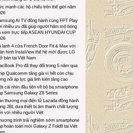
c mạnh các hộ chiếu trên thế giới năm
026
amsung AI TV đồng hành cùng FPT Play
i nhiều ưu đãi giúp người hâm mộ bóng
á xem trực tiếp ASEAN HYUNDAI CUP
026
 lạnh 4 cửa French Door Fit & Max với
àn hình InstaView thế hệ mới được LG
ở bán tại Việt Nam
acBook Pro đã thay đổi trong 5 năm qua
ip Qualcomm tăng giá vì hết còn chịu
ng nổi áp lực giá linh kiện tăng cao
t cái nhìn đầu tiên về bộ ba smartphone
ập Samsung Galaxy Z8 Series
àn thương mại điện tử Lazada đồng hành
ng JBL dưa thiết bị âm thanh chất lượng
n với nhiều người Việt
hương trình trải nghiệm sớm smartphone
p hoàn toàn mới Galaxy Z Fold8 tại Việt
am