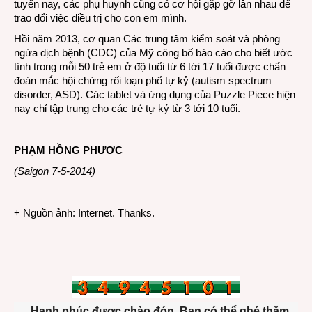
tuyến nay, các phụ huynh cũng có cơ hội gặp gỡ lẫn nhau để
trao đổi việc điều trị cho con em mình.
Hồi năm 2013, cơ quan Các trung tâm kiểm soát và phòng
ngừa dịch bệnh (CDC) của Mỹ công bố báo cáo cho biết ước
tính trong mỗi 50 trẻ em ở độ tuổi từ 6 tới 17 tuổi được chẩn
đoán mắc hội chứng rối loạn phổ tự kỷ (autism spectrum
disorder, ASD). Các tablet và ứng dụng của Puzzle Piece hiện
nay chỉ tập trung cho các trẻ tự kỷ từ 3 tới 10 tuổi.
PHẠM HỒNG PHƯƠC
(Saigon 7-5-2014)
+ Nguồn ảnh: Internet. Thanks.
Hạnh phúc được chào đón. Bạn có thể ghé thăm