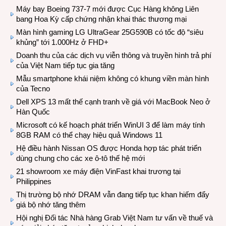
Máy bay Boeing 737-7 mới được Cục Hàng không Liên
bang Hoa Kỳ cấp chứng nhận khai thác thương mại
Màn hình gaming LG UltraGear 25G590B có tốc độ “siêu
khủng” tới 1.000Hz ở FHD+
Doanh thu của các dịch vụ viễn thông và truyền hình trả phí
của Việt Nam tiếp tục gia tăng
Mẫu smartphone khái niệm không có khung viền màn hình
của Tecno
Dell XPS 13 mất thế cạnh tranh về giá với MacBook Neo ở
Hàn Quốc
Microsoft có kế hoạch phát triển WinUI 3 để làm máy tính
8GB RAM có thể chạy hiệu quả Windows 11
Hệ điều hành Nissan OS được Honda hợp tác phát triển
dùng chung cho các xe ô-tô thế hệ mới
21 showroom xe máy điện VinFast khai trương tại
Philippines
Thị trường bộ nhớ DRAM vẫn đang tiếp tục khan hiếm đẩy
giá bộ nhớ tăng thêm
Hội nghị Đối tác Nhà hàng Grab Việt Nam tư vấn về thuế và