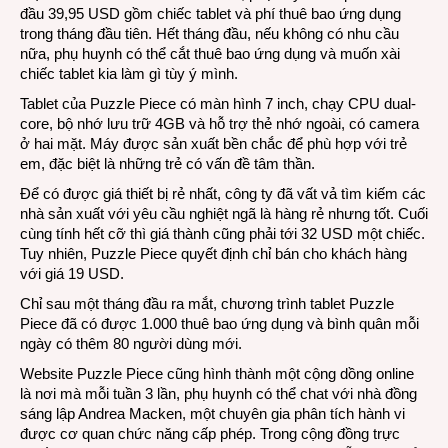
đầu 39,95 USD gồm chiếc tablet và phí thuê bao ứng dụng
trong tháng đầu tiên. Hết tháng đầu, nếu không có nhu cầu
nữa, phụ huynh có thể cắt thuê bao ứng dụng và muốn xài
chiếc tablet kia làm gì tùy ý mình.
Tablet của Puzzle Piece có màn hình 7 inch, chạy CPU dual-
core, bộ nhớ lưu trữ 4GB và hỗ trợ thẻ nhớ ngoài, có camera
ở hai mặt. Máy được sản xuất bền chắc để phù hợp với trẻ
em, đặc biệt là những trẻ có vấn đề tâm thần.
Để có được giá thiết bị rẻ nhất, công ty đã vất vả tìm kiếm các
nhà sản xuất với yêu cầu nghiệt ngã là hàng rẻ nhưng tốt. Cuối
cùng tính hết cỡ thì giá thành cũng phải tới 32 USD một chiếc.
Tuy nhiên, Puzzle Piece quyết định chỉ bán cho khách hàng
với giá 19 USD.
Chỉ sau một tháng đầu ra mắt, chương trình tablet Puzzle
Piece đã có được 1.000 thuê bao ứng dụng và bình quân mỗi
ngày có thêm 80 người dùng mới.
Website Puzzle Piece cũng hình thành một cộng dồng online
là nơi mà mỗi tuần 3 lần, phụ huynh có thể chat với nhà đồng
sáng lập Andrea Macken, một chuyên gia phân tích hành vi
được cơ quan chức năng cấp phép. Trong cộng đồng trực