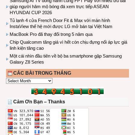
Samsung AI TV đồng hành cùng FPT Play với nhiều ưu đãi
giúp người hâm mộ bóng đá xem trực tiếp ASEAN
HYUNDAI CUP 2026
Tủ lạnh 4 cửa French Door Fit & Max với màn hình
InstaView thế hệ mới được LG mở bán tại Việt Nam
MacBook Pro đã thay đổi trong 5 năm qua
Chip Qualcomm tăng giá vì hết còn chịu đựng nổi áp lực giá
linh kiện tăng cao
Một cái nhìn đầu tiên về bộ ba smartphone gập Samsung
Galaxy Z8 Series
CÁC BÀI TRONG THÁNG
CÁC
BÀI
TRONG
THÁNG
Cảm Ơn Bạn – Thanks