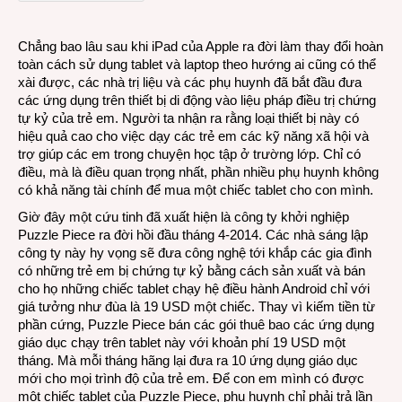
USD
cho
Chẳng bao lâu sau khi iPad của Apple ra đời làm thay đổi hoàn
trẻ
toàn cách sử dụng tablet và laptop theo hướng ai cũng có thể
tự
xài được, các nhà trị liệu và các phụ huynh đã bắt đầu đưa
kỷ
các ứng dụng trên thiết bị di động vào liệu pháp điều trị chứng
tự kỷ của trẻ em. Người ta nhận ra rằng loại thiết bị này có
hiệu quả cao cho việc dạy các trẻ em các kỹ năng xã hội và
trợ giúp các em trong chuyện học tập ở trường lớp. Chỉ có
điều, mà là điều quan trọng nhất, phần nhiều phụ huynh không
có khả năng tài chính để mua một chiếc tablet cho con mình.
Giờ đây một cứu tinh đã xuất hiện là công ty khởi nghiệp
Puzzle Piece ra đời hồi đầu tháng 4-2014. Các nhà sáng lập
công ty này hy vọng sẽ đưa công nghệ tới khắp các gia đình
có những trẻ em bị chứng tự kỷ bằng cách sản xuất và bán
cho họ những chiếc tablet chạy hệ điều hành Android chỉ với
giá tưởng như đùa là 19 USD một chiếc. Thay vì kiếm tiền từ
phần cứng, Puzzle Piece bán các gói thuê bao các ứng dụng
giáo dục chạy trên tablet này với khoản phí 19 USD một
tháng. Mà mỗi tháng hãng lại đưa ra 10 ứng dụng giáo dục
mới cho mọi trình độ của trẻ em. Để con em mình có được
một chiếc tablet của Puzzle Piece, phụ huynh chỉ phải trả lần