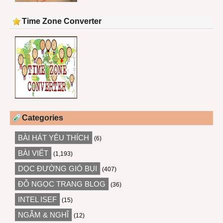
Time Zone Converter
Categories
BÀI HÁT YÊU THÍCH
(6)
BÀI VIẾT
(1,193)
DỌC ĐƯỜNG GIÓ BỤI
(407)
ĐỖ NGỌC TRANG BLOG
(36)
INTEL ISEF
(15)
NGẪM & NGHĨ
(12)