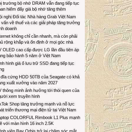
hị trường bộ nhớ DRAM vẫn đang tiếp tục
an hiếm đẩy giá bộ nhớ tăng thêm
i nghị Đối tác Nhà hàng Grab Việt Nam
 vấn về thuế và các giải pháp tăng trưởng
inh doanh
ternet không chỉ cần nhanh, mà còn phải
ủ rộng khắp và ổn định ở mọi góc nhà
V OLED cao cấp được LG lần đầu tiên áp
ụng bảo hành 5 năm ở Việt Nam
nh hình giá ổ lưu trữ SSD đang tiếp tục
ng
 đĩa cứng HDD 50TB của Seagate có khả
ăng xuất xưởng vào năm 2027
 thông minh ảnh hưởng tới thói quen của
gười xem truyền hình
ikTok Shop tăng trưởng mạnh và nỗ lực
át triển thương mại điện tử tại Việt Nam
aptop COLORFUL Rimbook L1 Plus mạnh
 với màn hình 16 inch 2.5K
nh viện Bay Orbis trở lại chăm sóc mắt