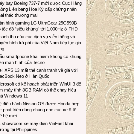
áy bay Boeing 737-7 mới được Cục Hàng
hông Liên bang Hoa Kỳ cấp chứng nhận
ai thác thương mại
àn hình gaming LG UltraGear 25G590B
 tốc độ “siêu khủng” tới 1.000Hz ở FHD+
anh thu của các dịch vụ viễn thông và
uyền hình trả phí của Việt Nam tiếp tục gia
ng
ẫu smartphone khái niệm không có khung
iền màn hình của Tecno
ll XPS 13 mất thế cạnh tranh về giá với
acBook Neo ở Hàn Quốc
crosoft có kế hoạch phát triển WinUI 3 để
àm máy tính 8GB RAM có thể chạy hiệu
uả Windows 11
ệ điều hành Nissan OS được Honda hợp
c phát triển dùng chung cho các xe ô-tô
ế hệ mới
1 showroom xe máy điện VinFast khai
ương tại Philippines