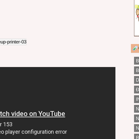
B
B
D
Đ
I
N
N
N
R