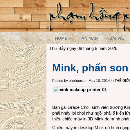
HOME
TẢN MẠN
BÀI VIẾT
Thứ Bảy ngày 08 tháng 8 năm 2026
Mink, phấn son 
Posted by
phphuoc
on May 10, 2014 in
THẾ GIỚ
Bạn gái Grace Choi, sinh viên trường K
phải nhảy loi choi như ngồi phải ổ kiến l
thiệu chiếc máy in 3D Mink do mình phá
Chiếc máy in desktop Mink có hình dạng 