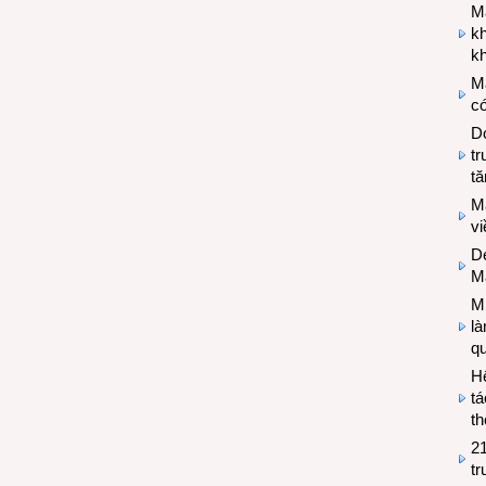
M
k
kh
M
có
Do
tr
tă
M
v
De
M
Mi
l
q
H
tá
th
2
tr