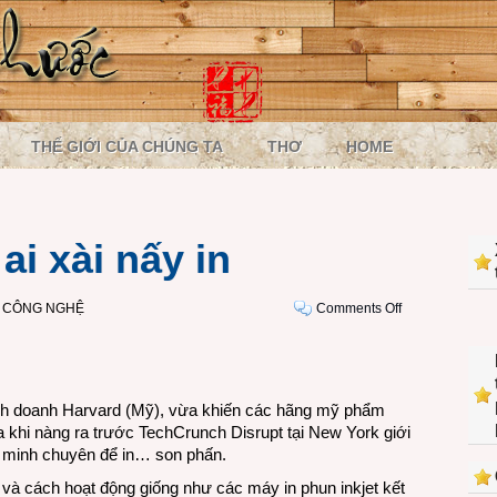
THẾ GIỚI CỦA CHÚNG TA
THƠ
HOME
ai xài nấy in
on
I CÔNG NGHỆ
Comments Off
Mink,
phấn
son
ai
inh doanh Harvard (Mỹ), vừa khiến các hãng mỹ phẩm
xài
ửa khi nàng ra trước TechCrunch Disrupt tại New York giới
nấy
t minh chuyên để in… son phấn.
in
và cách hoạt động giống như các máy in phun inkjet kết