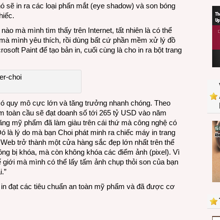
nó sẽ in ra các loại phấn mắt (eye shadow) và son bóng
hiếc.
o mà mình tìm thấy trên Internet, tất nhiên là có thể
à mình yêu thích, rồi dùng bất cứ phần mềm xử lý đồ
oft Paint để tạo bản in, cuối cùng là cho in ra bột trang
có quy mô cực lớn và tăng trưởng nhanh chóng. Theo
m toàn cầu sẽ đạt doanh số tới 265 tỷ USD vào năm
ãng mỹ phẩm đã làm giàu trên cái thứ mà công nghệ có
ó là lý do mà bạn Choi phát minh ra chiếc máy in trang
 Web trở thành một cửa hàng sắc đẹp lớn nhất trên thế
ông bị khóa, mà còn không khóa các điểm ảnh (pixel). Vì
ế giới mà mình có thể lấy tấm ảnh chụp thỏi son của bạn
.”
 in đạt các tiêu chuẩn an toàn mỹ phẩm và đã được cơ