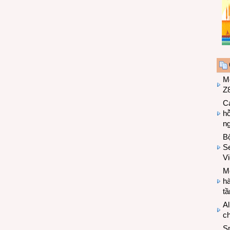
M
Z8
Cá
hỗ
n
B
Se
V
Mo
hà
t
Al
c
S