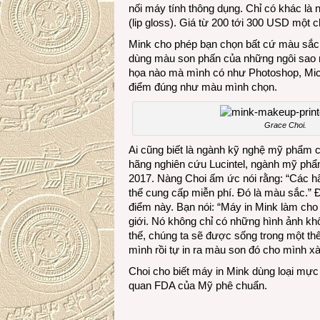
nối máy tính thông dụng. Chỉ có khác là 
(lip gloss). Giá từ 200 tới 300 USD một c
Mink cho phép bạn chọn bất cứ màu sắc nà
dùng màu son phấn của những ngôi sao m
họa nào mà mình có như Photoshop, Micros
điểm đúng như màu mình chọn.
Grace Choi.
Ai cũng biết là ngành kỹ nghệ mỹ phẩm 
hãng nghiên cứu Lucintel, ngành mỹ phẩ
2017. Nàng Choi ấm ức nói rằng: “Các h
thể cung cấp miễn phí. Đó là màu sắc.” Đ
điểm này. Bạn nói: “Máy in Mink làm cho
giới. Nó không chỉ có những hình ảnh kh
thế, chúng ta sẽ được sống trong một th
mình rồi tự in ra màu son đó cho mình xài
Choi cho biết máy in Mink dùng loại mực
quan FDA của Mỹ phê chuẩn.