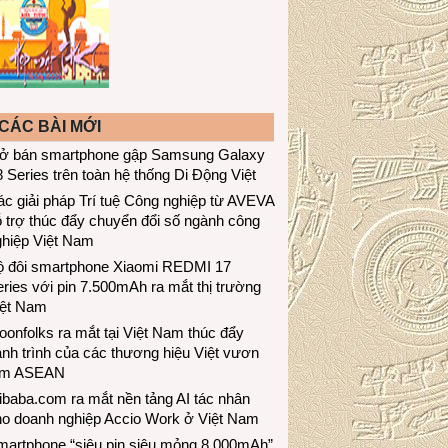
CÁC BÀI MỚI
ở bán smartphone gập Samsung Galaxy
 Series trên toàn hệ thống Di Động Việt
c giải pháp Trí tuệ Công nghiệp từ AVEVA
 trợ thúc đẩy chuyển đổi số ngành công
ghiệp Việt Nam
ộ đôi smartphone Xiaomi REDMI 17
ries với pin 7.500mAh ra mắt thị trường
iệt Nam
onfolks ra mắt tại Việt Nam thúc đẩy
nh trình của các thương hiệu Việt vươn
ầm ASEAN
ibaba.com ra mắt nền tảng AI tác nhân
ho doanh nghiệp Accio Work ở Việt Nam
martphone “siêu pin siêu mỏng 8.000mAh”