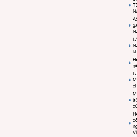
T
N
A
g
Na
LA
Na
k
Hợ
g
L
Ma
ch
M
tr
c
Hợ
cô
n
V