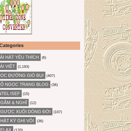
Categories
ÀI HÁT YÊU THÍCH
(6)
ÀI VIẾT
(1,193)
ỌC ĐƯỜNG GIÓ BỤI
(407)
Ỗ NGỌC TRANG BLOG
(36)
NTEL ISEF
(15)
GẪM & NGHĨ
(12)
GƯỢC XUÔI DÒNG ĐỜI
(107)
HẬT KÝ GHI VỘI
(36)
ELAX
(120)