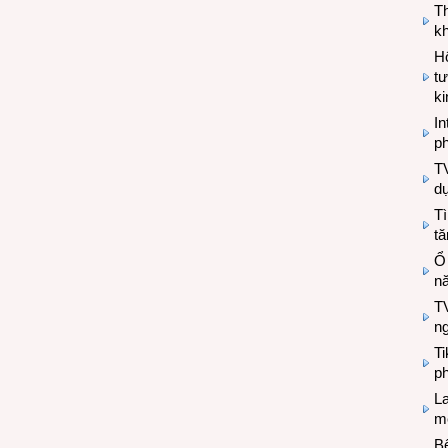
T
kh
Hộ
tư
k
In
ph
T
d
Tì
tă
Ổ
n
TV
n
T
ph
L
mẽ
Bệ