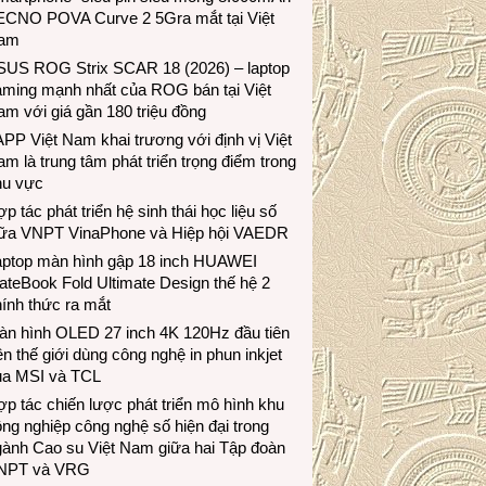
ECNO POVA Curve 2 5Gra mắt tại Việt
am
SUS ROG Strix SCAR 18 (2026) – laptop
aming mạnh nhất của ROG bán tại Việt
m với giá gần 180 triệu đồng
PP Việt Nam khai trương với định vị Việt
m là trung tâm phát triển trọng điểm trong
hu vực
p tác phát triển hệ sinh thái học liệu số
iữa VNPT VinaPhone và Hiệp hội VAEDR
aptop màn hình gập 18 inch HUAWEI
teBook Fold Ultimate Design thế hệ 2
ính thức ra mắt
àn hình OLED 27 inch 4K 120Hz đầu tiên
ên thế giới dùng công nghệ in phun inkjet
ủa MSI và TCL
p tác chiến lược phát triển mô hình khu
ng nghiệp công nghệ số hiện đại trong
gành Cao su Việt Nam giữa hai Tập đoàn
NPT và VRG