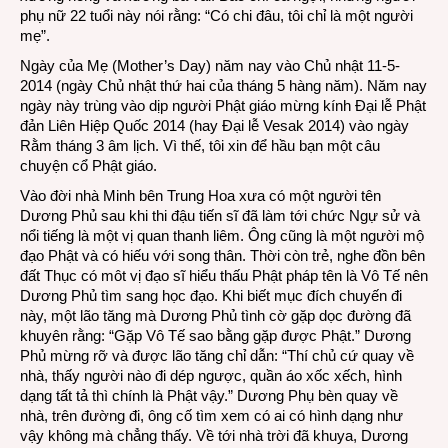
phụ nữ 22 tuổi này nói rằng: “Có chi đâu, tôi chỉ là một người
mẹ”.
Ngày của Mẹ (Mother’s Day) năm nay vào Chủ nhật 11-5-
2014 (ngày Chủ nhật thứ hai của tháng 5 hàng năm). Năm nay
ngày này trùng vào dịp người Phật giáo mừng kính Đại lễ Phật
đản Liên Hiệp Quốc 2014 (hay Đại lễ Vesak 2014) vào ngày
Rằm tháng 3 âm lịch. Vì thế, tôi xin để hầu bạn một câu
chuyện cổ Phật giáo.
Vào đời nhà Minh bên Trung Hoa xưa có một người tên
Dương Phủ sau khi thi đậu tiến sĩ đã làm tới chức Ngự sử và
nổi tiếng là một vị quan thanh liêm. Ông cũng là một người mộ
đạo Phật và có hiếu với song thân. Thời còn trẻ, nghe đồn bên
đất Thục có môt vị đạo sĩ hiểu thấu Phật pháp tên là Vô Tế nên
Dương Phủ tìm sang học đạo. Khi biết mục đích chuyến đi
này, một lão tăng mà Dương Phủ tình cờ gặp dọc đường đã
khuyên rằng: “Gặp Vô Tế sao bằng gặp được Phật.” Dương
Phủ mừng rỡ và được lão tăng chỉ dẫn: “Thí chủ cứ quay về
nhà, thấy người nào đi dép ngược, quần áo xốc xếch, hình
dạng tất tả thì chính là Phật vậy.” Dương Phụ bèn quay về
nhà, trên đường đi, ông cố tìm xem có ai có hình dạng như
vậy không mà chẳng thấy. Về tới nhà trời đã khuya, Dương