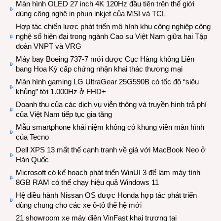
Màn hình OLED 27 inch 4K 120Hz đầu tiên trên thế giới
dùng công nghệ in phun inkjet của MSI và TCL
Hợp tác chiến lược phát triển mô hình khu công nghiệp công
nghệ số hiện đại trong ngành Cao su Việt Nam giữa hai Tập
đoàn VNPT và VRG
Máy bay Boeing 737-7 mới được Cục Hàng không Liên
bang Hoa Kỳ cấp chứng nhận khai thác thương mại
Màn hình gaming LG UltraGear 25G590B có tốc độ “siêu
khủng” tới 1.000Hz ở FHD+
Doanh thu của các dịch vụ viễn thông và truyền hình trả phí
của Việt Nam tiếp tục gia tăng
Mẫu smartphone khái niệm không có khung viền màn hình
của Tecno
Dell XPS 13 mất thế cạnh tranh về giá với MacBook Neo ở
Hàn Quốc
Microsoft có kế hoạch phát triển WinUI 3 để làm máy tính
8GB RAM có thể chạy hiệu quả Windows 11
Hệ điều hành Nissan OS được Honda hợp tác phát triển
dùng chung cho các xe ô-tô thế hệ mới
21 showroom xe máy điện VinFast khai trương tại