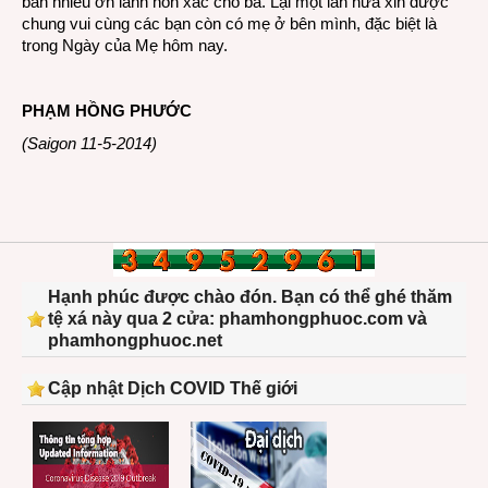
ban nhiều ơn lành hồn xác cho bà. Lại một lần nữa xin được
chung vui cùng các bạn còn có mẹ ở bên mình, đặc biệt là
trong Ngày của Mẹ hôm nay.
PHẠM HỒNG PHƯỚC
(Saigon 11-5-2014)
Hạnh phúc được chào đón. Bạn có thể ghé thăm
tệ xá này qua 2 cửa: phamhongphuoc.com và
phamhongphuoc.net
Cập nhật Dịch COVID Thế giới