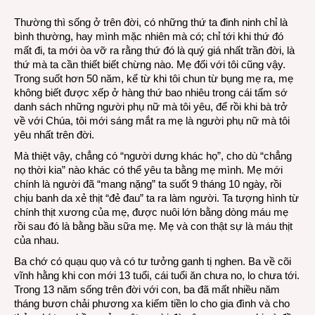
yêu
Thường thì sống ở trên đời, có những thứ ta đinh ninh chỉ là
mẹ
bình thường, hay mình mặc nhiên mà có; chỉ tới khi thứ đó
biết
mất đi, ta mới òa vỡ ra rằng thứ đó là quý giá nhất trần đời, là
chừn
thứ mà ta cần thiết biết chừng nào. Mẹ đối với tôi cũng vậy.
nào!
Trong suốt hơn 50 năm, kể từ khi tôi chun từ bụng mẹ ra, mẹ
không biết được xếp ở hàng thứ bao nhiêu trong cái tấm sớ
danh sách những người phụ nữ mà tôi yêu, để rồi khi bà trở
về với Chúa, tôi mới sáng mắt ra mẹ là người phụ nữ mà tôi
yêu nhất trên đời.
Mà thiệt vậy, chẳng có “người dưng khác họ”, cho dù “chẳng
nọ thời kia” nào khác có thể yêu ta bằng mẹ mình. Mẹ mới
chính là người đã “mang nặng” ta suốt 9 tháng 10 ngày, rồi
chịu banh da xẻ thịt “đẻ đau” ta ra làm người. Ta tượng hình từ
chính thịt xương của mẹ, được nuôi lớn bằng dòng máu mẹ
rồi sau đó là bằng bầu sữa mẹ. Mẹ và con thật sự là máu thịt
của nhau.
Ba chớ có quạu quọ và có tư tưởng ganh tị nghen. Ba về cõi
vĩnh hằng khi con mới 13 tuổi, cái tuổi ăn chưa no, lo chưa tới.
Trong 13 năm sống trên đời với con, ba đã mất nhiều năm
tháng bươn chải phương xa kiếm tiền lo cho gia đình và cho