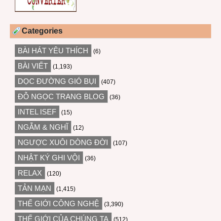
Categories
BÀI HÁT YÊU THÍCH
(6)
BÀI VIẾT
(1,193)
DỌC ĐƯỜNG GIÓ BỤI
(407)
ĐỖ NGỌC TRANG BLOG
(36)
INTEL ISEF
(15)
NGẪM & NGHĨ
(12)
NGƯỢC XUÔI DÒNG ĐỜI
(107)
NHẬT KÝ GHI VỘI
(36)
RELAX
(120)
TẢN MẠN
(1,415)
THẾ GIỚI CÔNG NGHỆ
(3,390)
THẾ GIỚI CỦA CHÚNG TA
(512)