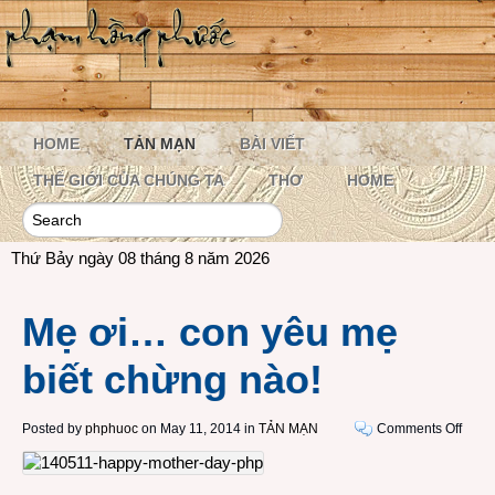
HOME
TẢN MẠN
BÀI VIẾT
THẾ GIỚI CỦA CHÚNG TA
THƠ
HOME
Thứ Bảy ngày 08 tháng 8 năm 2026
Mẹ ơi… con yêu mẹ
biết chừng nào!
on
Posted by
phphuoc
on May 11, 2014 in
TẢN MẠN
Comments Off
Mẹ
ơi…
con