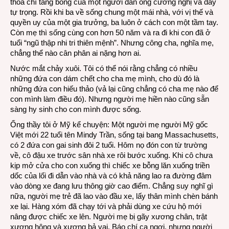
thỏa chí tang bồng của một người đàn ông cương nghị và đầy
tự trọng. Rồi khi ba về sống chung một mái nhà, với vị thế và
quyền uy của một gia trưởng, ba luôn ở cách con một tầm tay.
Còn mẹ thì sống cùng con hơn 50 năm và ra đi khi con đã ở
tuổi “ngũ thập nhi tri thiên mệnh”. Nhưng công cha, nghĩa mẹ,
chẳng thể nào cân phân ai nặng hơn ai.
Nước mắt chảy xuôi. Tôi có thể nói rằng chẳng có nhiều
những đứa con dám chết cho cha mẹ mình, cho dù đó là
những đứa con hiếu thảo (vả lại cũng chẳng có cha mẹ nào để
con mình làm điều đó). Nhưng người mẹ hiền nào cũng sẵn
sàng hy sinh cho con mình được sống.
Ống thầy tôi ở Mỹ kể chuyện: Một người mẹ người Mỹ gốc
Việt mới 22 tuổi tên Mindy Trần, sống tại bang Massachusetts,
có 2 đứa con gai sinh đôi 2 tuổi. Hôm nọ đón con từ trường
về, cô đậu xe trước sân nhà xe rôi bước xuống. Khi cô chưa
kịp mở cửa cho con xuống thì chiếc xe bỗng lăn xuống triền
dốc của lối đi dẫn vào nhà và có khả năng lao ra đường đâm
vào dòng xe đang lưu thông giờ cao điểm. Chẳng suy nghĩ gì
nữa, người mẹ trẻ đã lao vào đầu xe, lấy thân mình chèn bánh
xe lại. Hàng xóm đã chạy tới và phải dùng xe cứu hộ mới
nâng được chiếc xe lên. Người mẹ bị gãy xương chân, trật
xương hông và xương bả vai. Báo chí ca ngợi, nhưng người