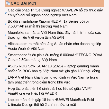
CÁC BÀI MỚI
Các giải pháp Trí tuệ Công nghiệp từ AVEVA hỗ trợ thúc đẩy
chuyển đổi số ngành công nghiệp Việt Nam
Bộ đôi smartphone Xiaomi REDMI 17 Series với pin
7.500mAh ra mắt thị trường Việt Nam
Moonfolks ra mắt tại Việt Nam thúc đẩy hành trình của các
thương hiệu Việt vươn tầm ASEAN
Alibaba.com ra mắt nền tảng AI tác nhân cho doanh nghiệp
Accio Work ở Việt Nam
Smartphone “siêu pin siêu mỏng 8.000mAh” TECNO POVA
Curve 2 5Gra mắt tại Việt Nam
ASUS ROG Strix SCAR 18 (2026) – laptop gaming mạnh
nhất của ROG bán tại Việt Nam với giá gần 180 triệu đồng
LAPP Việt Nam khai trương với định vị Việt Nam là trung
tâm phát triển trọng điểm trong khu vực
Hợp tác phát triển hệ sinh thái học liệu số giữa VNPT
VinaPhone và Hiệp hội VAEDR
Laptop màn hình gập 18 inch HUAWEI MateBook Fold
Ultimate Design thế hệ 2 chính thức ra mắt