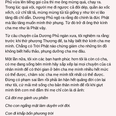
Phủ vừa lên tiếng gọi cửa thì mẹ ông mừng quá, chạy ra.
Trong lúc quá vội, người mẹ đi ngược cả đôi dép, quần áo xốc
xếch, cử chỉ tất tả, mừng mừng tủi tủi giống y như lời vị lão
tăng đã chỉ dẫn. Dương Phủ ngộ ra rằng đó chính là đức Phật
mà lão tăng muốn mình thờ phụng. Từ đó trở đi ông thờ kính
cha mẹ như là Phật vậy.
Từ câu chuyện của Dương Phủ ngàn xưa, tôi nghiệm ra rằng:
trước khi thờ phượng Thượng đế, ta hãy biết thờ kính cha mẹ
mình. Chẳng có Trời Phật nào chứng giám cho những tín đồ
không biết hiếu thảo, phụng dưỡng cha mẹ đâu.
Một lần nữa, tôi xin các bạn hạnh phúc hơn tôi là còn có cha,
có mẹ đang sống bên mình hãy sắp xếp lại mọi chuyện của cá
nhân mình để có thời gian ở bên cha mẹ mình nhiều hết mức
có thể được, chăm sóc cha mẹ mình tốt nhất có thể được.
Đừng có phạm sai lầm rồi phải ân hận hết quãng đời còn lại
như tôi, cứ mải mê sống cho bản thân mình để rồi khi giựt
mình tỉnh cơn mê đắm thì mẹ chỉ còn là di ảnh:
Cả đời mẹ gánh ưu phiền
Cho con ngẩng mặt làm duyên với đời.
Con đi khắp bốn phương trời