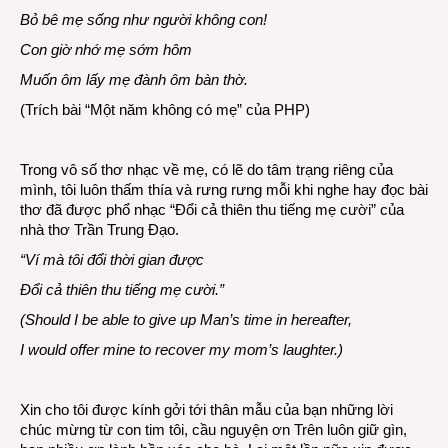
Bỏ bê mẹ sống như người không con!
Con giờ nhớ mẹ sớm hôm
Muốn ôm lấy mẹ đành ôm bàn thờ.
(Trích bài “Một năm không có mẹ” của PHP)
Trong vô số thơ nhạc về mẹ, có lẽ do tâm trạng riêng của
mình, tôi luôn thấm thía và rưng rưng mỗi khi nghe hay đọc bài
thơ đã được phổ nhạc “Đổi cả thiên thu tiếng mẹ cười” của
nhà thơ Trần Trung Đạo.
“Ví mà tôi đổi thời gian được
Ðổi cả thiên thu tiếng mẹ cười.”
(Should I be able to give up Man’s time in hereafter,
I would offer mine to recover my mom’s laughter.)
Xin cho tôi được kính gởi tới thân mẫu của bạn những lời
chúc mừng từ con tim tôi, cầu nguyện ơn Trên luôn giữ gìn,