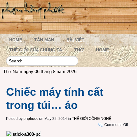
HOME
TẢN MẠN
BÀI VIẾT
THẾ GIỚI CỦA CHÚNG TA
THƠ
HOME
Thứ Năm ngày 06 tháng 8 năm 2026
Chiếc máy tính cất
trong túi… áo
Posted by
phphuoc
on May 22, 2014 in
THẾ GIỚI CÔNG NGHỆ
on
Comments Off
Chiế
máy