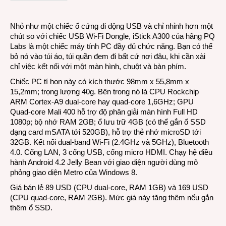
tính
cất
Nhỏ như một chiếc ổ cứng di động USB và chỉ nhỉnh hơn một
trong
chút so với chiếc USB Wi-Fi Dongle, iStick A300 của hãng PQ
túi…
Labs là một chiếc máy tính PC đầy đủ chức năng. Bạn có thể
áo
bỏ nó vào túi áo, túi quần đem đi bất cứ nơi đâu, khi cần xài
chỉ việc kết nối với một màn hình, chuột và bàn phím.
Chiếc PC tí hon này có kích thước 98mm x 55,8mm x
15,2mm; trọng lượng 40g. Bên trong nó là CPU Rockchip
ARM Cortex-A9 dual-core hay quad-core 1,6GHz; GPU
Quad-core Mali 400 hỗ trợ độ phân giải màn hình Full HD
1080p; bộ nhớ RAM 2GB; ổ lưu trữ 4GB (có thể gắn ổ SSD
dạng card mSATA tới 520GB), hỗ trợ thẻ nhớ microSD tới
32GB. Kết nối dual-band Wi-Fi (2.4GHz và 5GHz), Bluetooth
4.0. Cổng LAN, 3 cổng USB, cổng micro HDMI. Chạy hệ điều
hành Android 4.2 Jelly Bean với giao diện người dùng mô
phỏng giao diện Metro của Windows 8.
Giá bán lẻ 89 USD (CPU dual-core, RAM 1GB) và 169 USD
(CPU quad-core, RAM 2GB). Mức giá này tăng thêm nếu gắn
thêm ổ SSD.