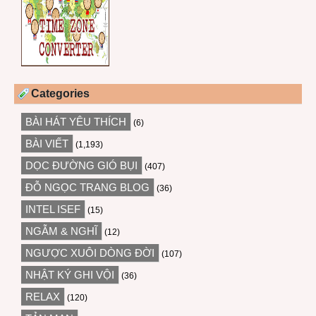
Categories
BÀI HÁT YÊU THÍCH
(6)
BÀI VIẾT
(1,193)
DỌC ĐƯỜNG GIÓ BỤI
(407)
ĐỖ NGỌC TRANG BLOG
(36)
INTEL ISEF
(15)
NGẪM & NGHĨ
(12)
NGƯỢC XUÔI DÒNG ĐỜI
(107)
NHẬT KÝ GHI VỘI
(36)
RELAX
(120)