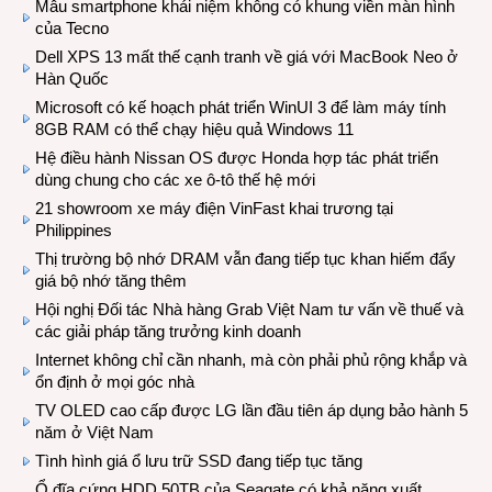
Mẫu smartphone khái niệm không có khung viền màn hình
của Tecno
Dell XPS 13 mất thế cạnh tranh về giá với MacBook Neo ở
Hàn Quốc
Microsoft có kế hoạch phát triển WinUI 3 để làm máy tính
8GB RAM có thể chạy hiệu quả Windows 11
Hệ điều hành Nissan OS được Honda hợp tác phát triển
dùng chung cho các xe ô-tô thế hệ mới
21 showroom xe máy điện VinFast khai trương tại
Philippines
Thị trường bộ nhớ DRAM vẫn đang tiếp tục khan hiếm đẩy
giá bộ nhớ tăng thêm
Hội nghị Đối tác Nhà hàng Grab Việt Nam tư vấn về thuế và
các giải pháp tăng trưởng kinh doanh
Internet không chỉ cần nhanh, mà còn phải phủ rộng khắp và
ổn định ở mọi góc nhà
TV OLED cao cấp được LG lần đầu tiên áp dụng bảo hành 5
năm ở Việt Nam
Tình hình giá ổ lưu trữ SSD đang tiếp tục tăng
Ổ đĩa cứng HDD 50TB của Seagate có khả năng xuất