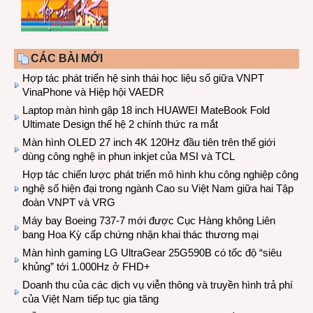
CÁC BÀI MỚI
Hợp tác phát triển hệ sinh thái học liệu số giữa VNPT
VinaPhone và Hiệp hội VAEDR
Laptop màn hình gập 18 inch HUAWEI MateBook Fold
Ultimate Design thế hệ 2 chính thức ra mắt
Màn hình OLED 27 inch 4K 120Hz đầu tiên trên thế giới
dùng công nghệ in phun inkjet của MSI và TCL
Hợp tác chiến lược phát triển mô hình khu công nghiệp công
nghệ số hiện đại trong ngành Cao su Việt Nam giữa hai Tập
đoàn VNPT và VRG
Máy bay Boeing 737-7 mới được Cục Hàng không Liên
bang Hoa Kỳ cấp chứng nhận khai thác thương mại
Màn hình gaming LG UltraGear 25G590B có tốc độ “siêu
khủng” tới 1.000Hz ở FHD+
Doanh thu của các dịch vụ viễn thông và truyền hình trả phí
của Việt Nam tiếp tục gia tăng