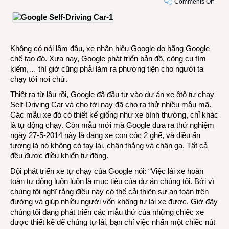
on
Comments Off
Xe
Goog
tự
chạy
Không có nói lầm đâu, xe nhãn hiệu Google do hãng Google
khôn
chế tạo đó. Xưa nay, Google phát triển bản đồ, công cụ tìm
có
kiếm,… thì giờ cũng phải làm ra phương tiện cho người ta
tay
chạy tới nơi chứ.
lái
và
Thiệt ra từ lâu rồi, Google đã đầu tư vào dự án xe ôtô tự chạy
thắng
Self-Driving Car và cho tới nay đã cho ra thử nhiều mẫu mã.
Các mẫu xe đó có thiết kế giống như xe bình thường, chỉ khác
là tự động chạy. Còn mẫu mới mà Google đưa ra thử nghiệm
ngày 27-5-2014 này là dạng xe con cóc 2 ghế, và điều ấn
tượng là nó không có tay lái, chân thắng và chân ga. Tất cả
đều được điều khiển tự động.
Đội phát triển xe tự chạy của Google nói: “Việc lái xe hoàn
toàn tự động luôn luôn là mục tiêu của dự án chúng tôi. Bởi vì
chúng tôi nghĩ rằng điều này có thể cải thiện sự an toàn trên
đường và giúp nhiều người vốn không tự lái xe được. Giờ đây
chúng tôi đang phát triển các mẫu thử của những chiếc xe
được thiết kế để chúng tự lái, bạn chỉ việc nhấn một chiếc nút