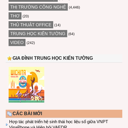
THỊ TRƯỜNG CÔNG NGHỆ
(4,446)
THƠ
(20)
THỦ THUẬT OFFICE
(14)
TRUNG HỌC KIẾN TƯỜNG
(64)
VIDEO
(242)
GIA ĐÌNH TRUNG HỌC KIẾN TƯỜNG
CÁC BÀI MỚI
Hợp tác phát triển hệ sinh thái học liệu số giữa VNPT
VinaPhone và Hiệp hội VAEDR