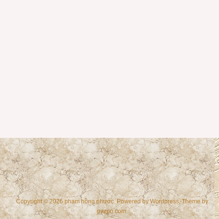
Copyright © 2026 phạm hồng phước. Powered by
Wordpress
, Theme by
gazpo.com
.