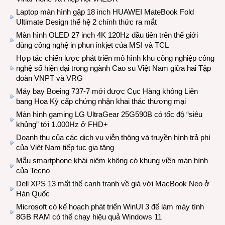
Laptop màn hình gập 18 inch HUAWEI MateBook Fold
Ultimate Design thế hệ 2 chính thức ra mắt
Màn hình OLED 27 inch 4K 120Hz đầu tiên trên thế giới
dùng công nghệ in phun inkjet của MSI và TCL
Hợp tác chiến lược phát triển mô hình khu công nghiệp công
nghệ số hiện đại trong ngành Cao su Việt Nam giữa hai Tập
đoàn VNPT và VRG
Máy bay Boeing 737-7 mới được Cục Hàng không Liên
bang Hoa Kỳ cấp chứng nhận khai thác thương mại
Màn hình gaming LG UltraGear 25G590B có tốc độ “siêu
khủng” tới 1.000Hz ở FHD+
Doanh thu của các dịch vụ viễn thông và truyền hình trả phí
của Việt Nam tiếp tục gia tăng
Mẫu smartphone khái niệm không có khung viền màn hình
của Tecno
Dell XPS 13 mất thế cạnh tranh về giá với MacBook Neo ở
Hàn Quốc
Microsoft có kế hoạch phát triển WinUI 3 để làm máy tính
8GB RAM có thể chạy hiệu quả Windows 11