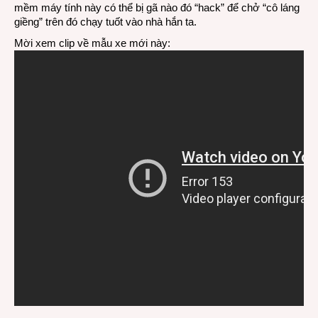
mềm máy tính này có thể bị gã nào đó “hack” để chở “cô láng
giềng” trên đó chạy tuốt vào nhà hắn ta.
Mời xem clip về mẫu xe mới này: