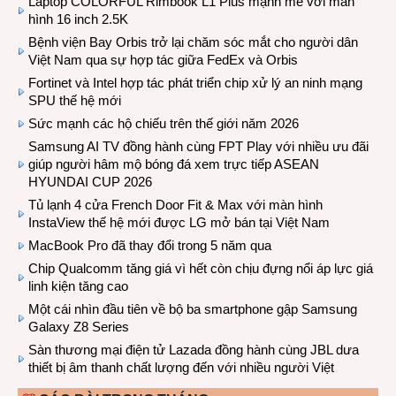
Laptop COLORFUL Rimbook L1 Plus mạnh mẽ với màn
hình 16 inch 2.5K
Bệnh viện Bay Orbis trở lại chăm sóc mắt cho người dân
Việt Nam qua sự hợp tác giữa FedEx và Orbis
Fortinet và Intel hợp tác phát triển chip xử lý an ninh mạng
SPU thế hệ mới
Sức mạnh các hộ chiếu trên thế giới năm 2026
Samsung AI TV đồng hành cùng FPT Play với nhiều ưu đãi
giúp người hâm mộ bóng đá xem trực tiếp ASEAN
HYUNDAI CUP 2026
Tủ lạnh 4 cửa French Door Fit & Max với màn hình
InstaView thế hệ mới được LG mở bán tại Việt Nam
MacBook Pro đã thay đổi trong 5 năm qua
Chip Qualcomm tăng giá vì hết còn chịu đựng nổi áp lực giá
linh kiện tăng cao
Một cái nhìn đầu tiên về bộ ba smartphone gập Samsung
Galaxy Z8 Series
Sàn thương mại điện tử Lazada đồng hành cùng JBL dưa
thiết bị âm thanh chất lượng đến với nhiều người Việt