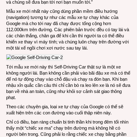
và chúng sẽ đưa bạn tới nơi bạn muốn tới.”
Mẫu xe mới nhất này cũng dùng phần mềm điều hướng
(navigation) tương tự như các mẫu xe tự chạy khác của
Google mà cho tới nay đã chạy được tổng cộng hơn
112.000km trên đường. Các phiên bản trước đều có tay lái và
các chân thắng, chân ga để khi cần thì người ta có thể điều
khiển xe thay vì máy tính; và chúng luôn chạy trên đường với
một tài xế ngồi chơi xơi nước sau tay lái.
Tới mẫu xe mới này thì Self-Driving Car thật sự là một xe
không người lái. Bạn không cần phải vào bãi đậu xe mà có thể
để nó tự động chạy vào chỗ đậu và chạy ra đón bạn. Khi bạn
nhậu xỉn quắc cần câu thì chỉ cần bò ra leo lên xe là nó sẽ đưa
bạn về nhà an toàn, cũng như khỏi sợ cảnh sát giao thông
phạt.
Theo các chuyên gia, loại xe tự chạy của Google có thể sẽ
xuất hiện trên các con đường vào cuối thập niên này.
Chỉ có điều, bạn ráng chuẩn bị tinh thần khi trong đêm tối nhìn
thấy một “chiếc xe ma” chạy trên đường mà không hề có
người bên trong. Cũng phải lo rằng chiếc xe chạy bằng phần