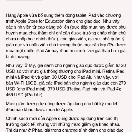
mới
rẻ
Hãng Apple vừa bổ sung thêm dòng tablet iPad vào chương
nhất
trình Apple Store for Education dành cho giáo dục. Như vậy
xưa
các sinh viên từ cao đẳng trở lên (trực tiếp mua hay được phụ
nay
huynh mua cho, thậm chí chỉ cần được trường chấp nhận chứ
cho
chưa nhập học chính thức), các giáo viên, gia sư, nhà quản lý
sinh
giáo dục và nhân viên nhà trường thuộc mọi cấp lớp đều được
viên
mua một chiếc iPad Air hay iPad mini mới với giá thấp hơn giá
bình thường.
Như vậy, ở Mỹ, giá dành cho ngành giáo dục được giảm từ 20
USD so với mức giá thông thường cho iPad mini, Retina iPad
mini và iPad 4; và giảm 30 USD cho iPad Air. Như vậy, với
bản Wi-Fi 16GB, giá các iPad bán cho ngành giáo dục còn 279
USD (cho iPad mini), 379 USD (Retina iPad mini và iPad 4);
469 USD (iPad Air).
Mức giảm tương tự cũng được áp dụng cho bất kỳ model
iPad nào khác được mua từ Apple.
Chính sách mới của Apple cũng được áp dụng trên các thị
trường quốc tế, nhưng với những mức giảm giá khác nhau.
Thí dụ như ở Pháp, giá trong chương trình dành cho giáo dục