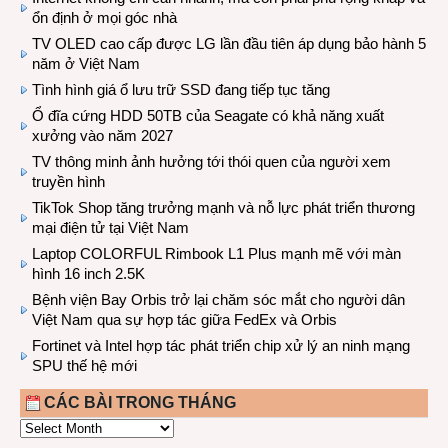
ổn định ở mọi góc nhà
TV OLED cao cấp được LG lần đầu tiên áp dụng bảo hành 5
năm ở Việt Nam
Tình hình giá ổ lưu trữ SSD đang tiếp tục tăng
Ổ đĩa cứng HDD 50TB của Seagate có khả năng xuất
xưởng vào năm 2027
TV thông minh ảnh hưởng tới thói quen của người xem
truyền hình
TikTok Shop tăng trưởng mạnh và nỗ lực phát triển thương
mại điện tử tại Việt Nam
Laptop COLORFUL Rimbook L1 Plus mạnh mẽ với màn
hình 16 inch 2.5K
Bệnh viện Bay Orbis trở lại chăm sóc mắt cho người dân
Việt Nam qua sự hợp tác giữa FedEx và Orbis
Fortinet và Intel hợp tác phát triển chip xử lý an ninh mạng
SPU thế hệ mới
CÁC BÀI TRONG THÁNG
CÁC
BÀI