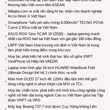
thương hiệu Việt vươn tầm ASEAN
Alibaba.com ra mắt nền tảng AI tác nhân cho doanh nghiệp
Accio Work ở Việt Nam
Smartphone “siêu pin siêu mỏng 8.000mAh” TECNO POVA
Curve 2 5Gra mắt tại Việt Nam
ASUS ROG Strix SCAR 18 (2026) – laptop gaming mạnh
nhất của ROG bán tại Việt Nam với giá gần 180 triệu đồng
LAPP Việt Nam khai trương với định vị Việt Nam là trung
tâm phát triển trọng điểm trong khu vực
Hợp tác phát triển hệ sinh thái học liệu số giữa VNPT
VinaPhone và Hiệp hội VAEDR
Laptop màn hình gập 18 inch HUAWEI MateBook Fold
Ultimate Design thế hệ 2 chính thức ra mắt
Màn hình OLED 27 inch 4K 120Hz đầu tiên trên thế giới
dùng công nghệ in phun inkjet của MSI và TCL
Hợp tác chiến lược phát triển mô hình khu công nghiệp công
nghệ số hiện đại trong ngành Cao su Việt Nam giữa hai Tập
đoàn VNPT và VRG
Máy bay Boeing 737-7 mới được Cục Hàng không Liên