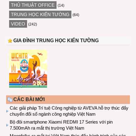
THỦ THUẬT OFFICE
(14)
TRUNG HỌC KIẾN TƯỜNG
(64)
VIDEO
(242)
GIA ĐÌNH TRUNG HỌC KIẾN TƯỜNG
CÁC BÀI MỚI
Các giải pháp Trí tuệ Công nghiệp từ AVEVA hỗ trợ thúc đẩy
chuyển đổi số ngành công nghiệp Việt Nam
Bộ đôi smartphone Xiaomi REDMI 17 Series với pin
7.500mAh ra mắt thị trường Việt Nam
Moonfolks ra mắt tại Việt Nam thúc đẩy hành trình của các