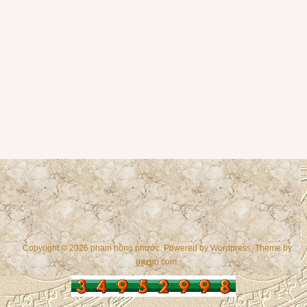
Copyright © 2026 phạm hồng phước. Powered by
Wordpress
, Theme by
gazpo.com
.