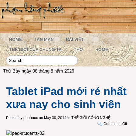
HOME
TẢN MẠN
BÀI VIẾT
THẾ GIỚI CỦA CHÚNG TA
THƠ
HOME
Thứ Bảy ngày 08 tháng 8 năm 2026
Tablet iPad mới rẻ nhất
xưa nay cho sinh viên
Posted by
phphuoc
on May 30, 2014 in
THẾ GIỚI CÔNG NGHỆ
on
Comments Off
Table
iPad