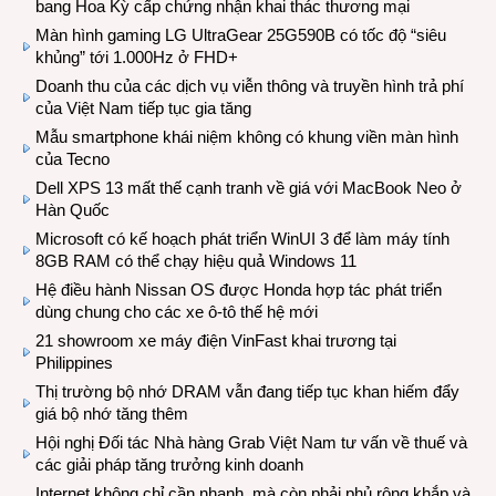
bang Hoa Kỳ cấp chứng nhận khai thác thương mại
Màn hình gaming LG UltraGear 25G590B có tốc độ “siêu
khủng” tới 1.000Hz ở FHD+
Doanh thu của các dịch vụ viễn thông và truyền hình trả phí
của Việt Nam tiếp tục gia tăng
Mẫu smartphone khái niệm không có khung viền màn hình
của Tecno
Dell XPS 13 mất thế cạnh tranh về giá với MacBook Neo ở
Hàn Quốc
Microsoft có kế hoạch phát triển WinUI 3 để làm máy tính
8GB RAM có thể chạy hiệu quả Windows 11
Hệ điều hành Nissan OS được Honda hợp tác phát triển
dùng chung cho các xe ô-tô thế hệ mới
21 showroom xe máy điện VinFast khai trương tại
Philippines
Thị trường bộ nhớ DRAM vẫn đang tiếp tục khan hiếm đẩy
giá bộ nhớ tăng thêm
Hội nghị Đối tác Nhà hàng Grab Việt Nam tư vấn về thuế và
các giải pháp tăng trưởng kinh doanh
Internet không chỉ cần nhanh, mà còn phải phủ rộng khắp và