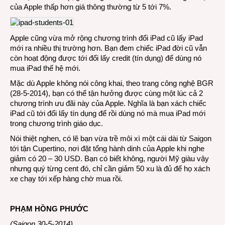
của Apple thấp hơn giá thông thường từ 5 tới 7%.
Apple cũng vừa mở rộng chương trình đổi iPad cũ lấy iPad
mới ra nhiều thị trường hơn. Bạn đem chiếc iPad đời cũ vẫn
còn hoạt động được tới đổi lấy credit (tín dụng) để dùng nó
mua iPad thế hệ mới.
Mặc dù Apple không nói công khai, theo trang công nghệ BGR
(28-5-2014), bạn có thể tận hưởng được cùng một lúc cả 2
chương trình ưu đãi này của Apple. Nghĩa là bạn xách chiếc
iPad cũ tới đổi lấy tín dụng để rồi dùng nó mà mua iPad mới
trong chương trình giáo dục.
Nói thiệt nghen, có lẽ bạn vừa trề môi xì một cái dài từ Saigon
tới tận Cupertino, nơi đặt tổng hành dinh của Apple khi nghe
giảm có 20 – 30 USD. Bạn có biết không, người Mỹ giàu vậy
nhưng quý từng cent đó, chỉ cần giảm 50 xu là đủ để họ xách
xe chạy tới xếp hàng chờ mua rồi.
PHẠM HỒNG PHƯỚC
(Saigon 30-5-2014)