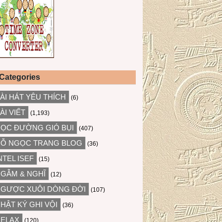
Categories
ÀI HÁT YÊU THÍCH
(6)
ÀI VIẾT
(1,193)
ỌC ĐƯỜNG GIÓ BỤI
(407)
Ỗ NGỌC TRANG BLOG
(36)
NTEL ISEF
(15)
GẪM & NGHĨ
(12)
GƯỢC XUÔI DÒNG ĐỜI
(107)
HẬT KÝ GHI VỘI
(36)
ELAX
(120)