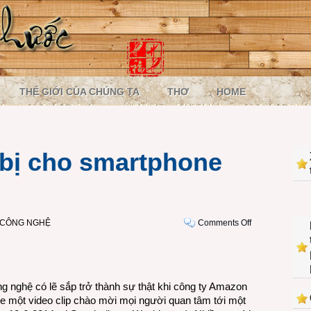
THẾ GIỚI CỦA CHÚNG TA
THƠ
HOME
bị cho smartphone
on
I CÔNG NGHỆ
Comments Off
Amazon
chuẩn
bị
cho
ng nghệ có lẽ sắp trở thành sự thật khi công ty Amazon
smartphone
 một video clip chào mời mọi người quan tâm tới một
3D