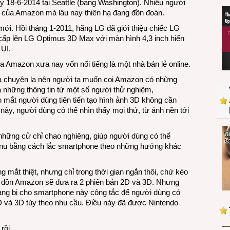
ày 18-6-2014 tại Seattle (bang Washington). Nhiều người
ra
D của Amazon mà lâu nay thiên hạ đang đồn đoán.
đời
mới. Hồi tháng 1-2011, hãng LG đã giới thiệu chiếc LG
ấp lên LG Optimus 3D Max với màn hình 4,3 inch hiển
 UI.
 Amazon xưa nay vốn nổi tiếng là một nhà bán lẻ online.
à chuyện lạ nên người ta muốn coi Amazon có những
a những thông tin từ một số người thử nghiệm,
 mắt người dùng tiên tiến tạo hình ảnh 3D không cần
ày, người dùng có thể nhìn thấy mọi thứ, từ ảnh nền tới
hững cử chỉ chao nghiêng, giúp người dùng có thể
enu bằng cách lắc smartphone theo những hướng khác
 mắt thiệt, nhưng chỉ trong thời gian ngắn thôi, chứ kéo
in đồn Amazon sẽ đưa ra 2 phiên bản 2D và 3D. Nhưng
ng bị cho smartphone này công tắc để người dùng có
2D và 3D tùy theo nhu cầu. Điều này đã được Nintendo
rồi.