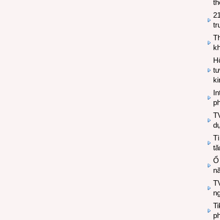
th
2
tr
T
kh
Hộ
tư
k
In
ph
T
d
Tì
tă
Ổ
n
TV
n
T
ph