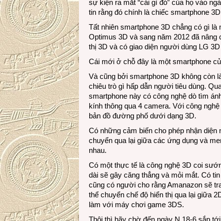
sự kiện ra mắt “cái gì đó” của họ vào ng
tin rằng đó chính là chiếc smartphone 3
Tất nhiên smartphone 3D chẳng có gì là 
Optimus 3D và sang năm 2012 đã nâng c
thị 3D và có giao diện người dùng LG 3D
Cái mới ở chỗ đây là một smartphone của
Và cũng bởi smartphone 3D không còn l
chiêu trò gì hấp dẫn người tiêu dùng. Qu
smartphone này có công nghệ dò tìm ánh
kính thông qua 4 camera. Với công nghệ n
bản đồ đường phố dưới dạng 3D.
Có những cảm biến cho phép nhận diện n
chuyển qua lại giữa các ứng dụng và m
nhau.
Có một thực tế là công nghệ 3D coi sướng
dài sẽ gây căng thẳng và mỏi mắt. Có t
cũng có người cho rằng Amanazon sẽ tra
thể chuyển chế độ hiển thị qua lại giữa 
làm với máy chơi game 3DS.
Thôi thì hãy chờ đến ngày N 18-6 sắp tới 