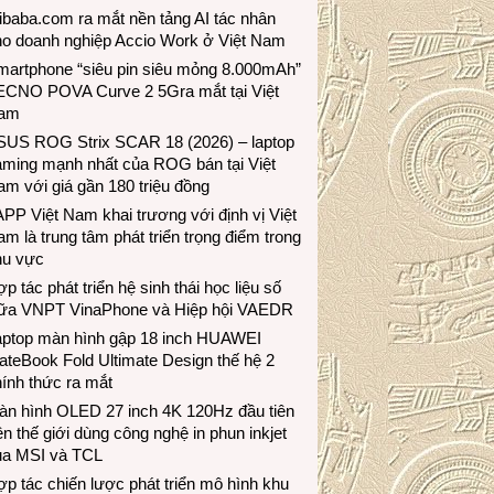
ibaba.com ra mắt nền tảng AI tác nhân
ho doanh nghiệp Accio Work ở Việt Nam
martphone “siêu pin siêu mỏng 8.000mAh”
ECNO POVA Curve 2 5Gra mắt tại Việt
am
SUS ROG Strix SCAR 18 (2026) – laptop
aming mạnh nhất của ROG bán tại Việt
m với giá gần 180 triệu đồng
PP Việt Nam khai trương với định vị Việt
m là trung tâm phát triển trọng điểm trong
hu vực
p tác phát triển hệ sinh thái học liệu số
iữa VNPT VinaPhone và Hiệp hội VAEDR
aptop màn hình gập 18 inch HUAWEI
teBook Fold Ultimate Design thế hệ 2
ính thức ra mắt
àn hình OLED 27 inch 4K 120Hz đầu tiên
ên thế giới dùng công nghệ in phun inkjet
ủa MSI và TCL
p tác chiến lược phát triển mô hình khu