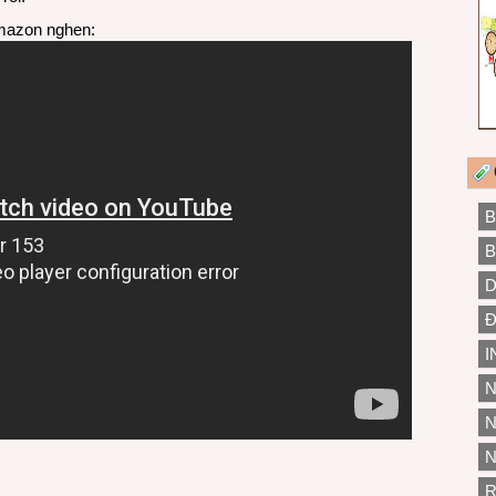
Amazon nghen:
B
B
D
Đ
I
N
N
N
R