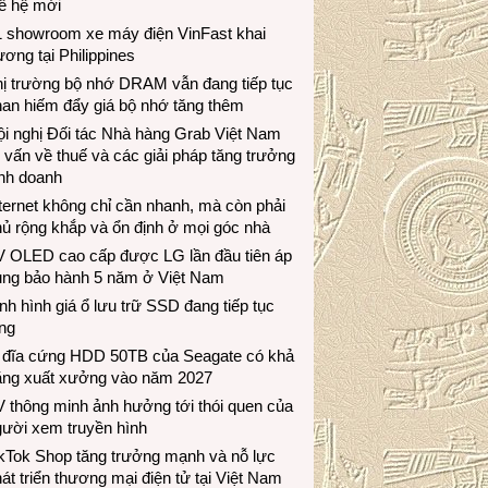
ế hệ mới
1 showroom xe máy điện VinFast khai
ương tại Philippines
hị trường bộ nhớ DRAM vẫn đang tiếp tục
an hiếm đẩy giá bộ nhớ tăng thêm
i nghị Đối tác Nhà hàng Grab Việt Nam
 vấn về thuế và các giải pháp tăng trưởng
inh doanh
ternet không chỉ cần nhanh, mà còn phải
ủ rộng khắp và ổn định ở mọi góc nhà
V OLED cao cấp được LG lần đầu tiên áp
ụng bảo hành 5 năm ở Việt Nam
nh hình giá ổ lưu trữ SSD đang tiếp tục
ng
 đĩa cứng HDD 50TB của Seagate có khả
ăng xuất xưởng vào năm 2027
 thông minh ảnh hưởng tới thói quen của
gười xem truyền hình
ikTok Shop tăng trưởng mạnh và nỗ lực
át triển thương mại điện tử tại Việt Nam