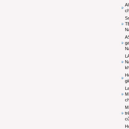
Al
c
S
T
N
A
g
Na
LA
Na
k
Hợ
g
L
Ma
ch
M
tr
c
Hợ