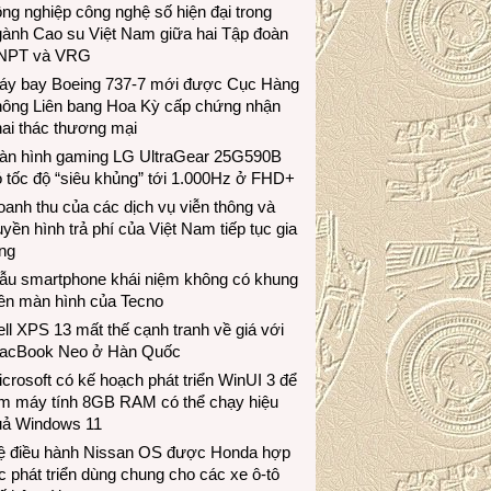
ng nghiệp công nghệ số hiện đại trong
gành Cao su Việt Nam giữa hai Tập đoàn
NPT và VRG
áy bay Boeing 737-7 mới được Cục Hàng
hông Liên bang Hoa Kỳ cấp chứng nhận
ai thác thương mại
àn hình gaming LG UltraGear 25G590B
 tốc độ “siêu khủng” tới 1.000Hz ở FHD+
anh thu của các dịch vụ viễn thông và
uyền hình trả phí của Việt Nam tiếp tục gia
ng
ẫu smartphone khái niệm không có khung
iền màn hình của Tecno
ll XPS 13 mất thế cạnh tranh về giá với
acBook Neo ở Hàn Quốc
crosoft có kế hoạch phát triển WinUI 3 để
àm máy tính 8GB RAM có thể chạy hiệu
uả Windows 11
ệ điều hành Nissan OS được Honda hợp
c phát triển dùng chung cho các xe ô-tô