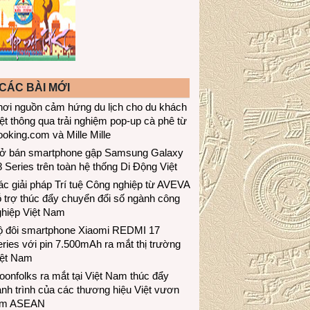
CÁC BÀI MỚI
hơi nguồn cảm hứng du lịch cho du khách
ệt thông qua trải nghiệm pop-up cà phê từ
oking.com và Mille Mille
ở bán smartphone gập Samsung Galaxy
 Series trên toàn hệ thống Di Động Việt
c giải pháp Trí tuệ Công nghiệp từ AVEVA
 trợ thúc đẩy chuyển đổi số ngành công
ghiệp Việt Nam
ộ đôi smartphone Xiaomi REDMI 17
ries với pin 7.500mAh ra mắt thị trường
iệt Nam
onfolks ra mắt tại Việt Nam thúc đẩy
nh trình của các thương hiệu Việt vươn
ầm ASEAN