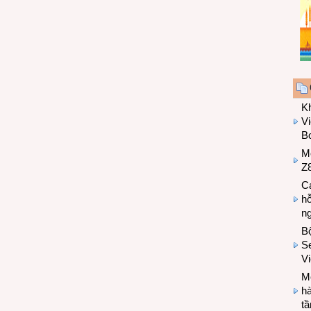
K
Vi
Bo
M
Z8
Cá
hỗ
n
B
Se
V
Mo
hà
t