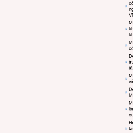
cô
n
V
M
k
kh
M
có
Do
tr
tă
M
v
De
M
Mi
l
q
H
tá