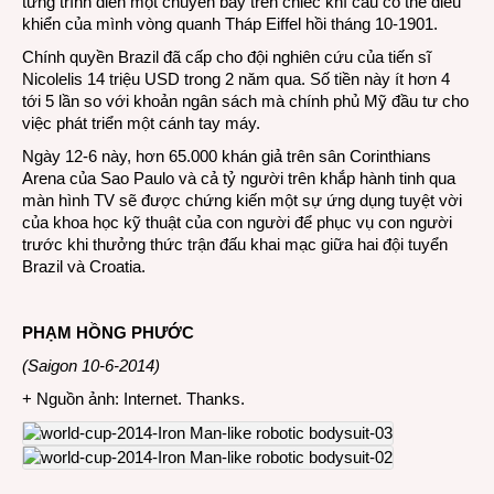
từng trình diễn một chuyến bay trên chiếc khí cầu có thể điều
khiển của mình vòng quanh Tháp Eiffel hồi tháng 10-1901.
Chính quyền Brazil đã cấp cho đội nghiên cứu của tiến sĩ
Nicolelis 14 triệu USD trong 2 năm qua. Số tiền này ít hơn 4
tới 5 lần so với khoản ngân sách mà chính phủ Mỹ đầu tư cho
việc phát triển một cánh tay máy.
Ngày 12-6 này, hơn 65.000 khán giả trên sân Corinthians
Arena của Sao Paulo và cả tỷ người trên khắp hành tinh qua
màn hình TV sẽ được chứng kiến một sự ứng dụng tuyệt vời
của khoa học kỹ thuật của con người để phục vụ con người
trước khi thưởng thức trận đấu khai mạc giữa hai đội tuyển
Brazil và Croatia.
PHẠM HỒNG PHƯỚC
(Saigon 10-6-2014)
+ Nguồn ảnh: Internet. Thanks.