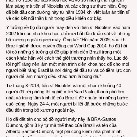
lâm sàng mà tiến sĩ Nicolelis và các cộng sự thực hiện. Ông
đã bắt đầu con đường này từ năm 1984 khi viết luận án tiến sĩ
về các kết nối thần kinh trong điều khiển cơ bắp.
Ý tưởng về bộ đồ người máy đến với tiến sĩ Nicolelis vào năm
2002 khi các nhà khoa học chỉ mới bắt đầu khảo sát về những
bộ xương ngoài người máy. Ông kể: “Hồi năm 2009, sau khi
Brazil giành được quyền đăng cai World Cup 2014, họ đã hỏi
tôi có những ý tưởng gì để giúp trình diễn Brazil trong một
cách khác hẳn với cách thế giới thường nhìn thấy họ. Lúc đó
tôi nghĩ rằng nên làm một màn trình diễn khoa học để cho mọi
người biết rằng Brazil là nơi đáng để đầu tư và có tiềm lực con
người để làm những điều khác hơn là bóng đá.”
Từ tháng 3-2014, tiến sĩ Nicolelis và một nhóm khoảng 40
người đã rời phòng thí nghiệm tới Sao Paulo, thành phố lớn
nhất và trung tâm kinh tế của Brazil, để chuẩn bị những bước
cuối cùng. Ngày 24-4, một người bị liệt đã bước những bước
đầu tiên trong bộ xương ngoài này.
Họ đã đặt tên cho bộ đồ người máy này là BRA-Santos
Dumont, gồm 3 ký tự mã thể thao của Brazil và tên của
Alberto Santos-Dumont, một phi công kiêm nhà phát minh