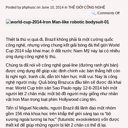
Posted by
phphuoc
on June 10, 2014 in
THẾ GIỚI CÔNG NGHỆ
on
Comments Off
Ngườ
liệt
dùng
công
Thiệt là thú vị quá đi, Brazil không phải là một cường quốc
nghệ
công nghệ, nhưng vòng chung kết giải bóng đá thế giới World
ngườ
Cup 2014 sắp khai mạc ở đất nước Nam Mỹ này lại có nhiều
máy
ứng dụng công nghệ lý thú.
Iron
Man
Chúng ta đã nói về công nghệ goal-line (đường ranh ghi bàn)
để
được ứng dụng để giúp xác định chính xác bàn thắng hết còn
khai
bị nghi ngờ, tranh cãi, dẫn tới hậm hực mất vui. Nay là công
bóng
nghệ người máy. Quả bóng Brazuca đầu tiên sẽ được đá khai
Worl
mạc World Cup trên sân Sao Paulo ngày 12-6-2014 bởi một
Cup
người liệt 2 chân mặc một bộ đồ người máy giống như nhân
Brazil
vật Iron Man trong loạt phim Hollywood cùng tên.
Tiến sĩ Miguel Nicolelis, người Brazil đã lãnh đạo một nhóm
gồm 156 nhà khoa học trên khắp thế giới sáng tạo ra “bộ
xương ngoài tương lai học” (futuristic exoskeleton) vốn được
thiết kế để giúp những người bị liệt 2 chân có thể đi lại.