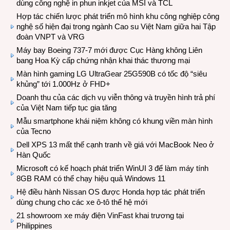
dùng công nghệ in phun inkjet của MSI và TCL
Hợp tác chiến lược phát triển mô hình khu công nghiệp công
nghệ số hiện đại trong ngành Cao su Việt Nam giữa hai Tập
đoàn VNPT và VRG
Máy bay Boeing 737-7 mới được Cục Hàng không Liên
bang Hoa Kỳ cấp chứng nhận khai thác thương mại
Màn hình gaming LG UltraGear 25G590B có tốc độ “siêu
khủng” tới 1.000Hz ở FHD+
Doanh thu của các dịch vụ viễn thông và truyền hình trả phí
của Việt Nam tiếp tục gia tăng
Mẫu smartphone khái niệm không có khung viền màn hình
của Tecno
Dell XPS 13 mất thế cạnh tranh về giá với MacBook Neo ở
Hàn Quốc
Microsoft có kế hoạch phát triển WinUI 3 để làm máy tính
8GB RAM có thể chạy hiệu quả Windows 11
Hệ điều hành Nissan OS được Honda hợp tác phát triển
dùng chung cho các xe ô-tô thế hệ mới
21 showroom xe máy điện VinFast khai trương tại
Philippines