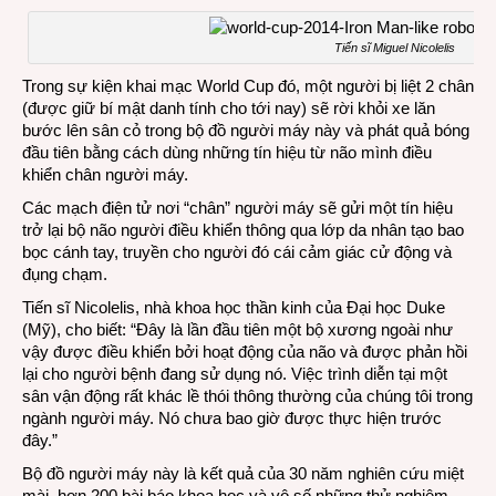
Tiến sĩ Miguel Nicolelis
Trong sự kiện khai mạc World Cup đó, một người bị liệt 2 chân
(được giữ bí mật danh tính cho tới nay) sẽ rời khỏi xe lăn
bước lên sân cỏ trong bộ đồ người máy này và phát quả bóng
đầu tiên bằng cách dùng những tín hiệu từ não mình điều
khiển chân người máy.
Các mạch điện tử nơi “chân” người máy sẽ gửi một tín hiệu
trở lại bộ não người điều khiển thông qua lớp da nhân tạo bao
bọc cánh tay, truyền cho người đó cái cảm giác cử động và
đụng chạm.
Tiến sĩ Nicolelis, nhà khoa học thần kinh của Đại học Duke
(Mỹ), cho biết: “Đây là lần đầu tiên một bộ xương ngoài như
vậy được điều khiển bởi hoạt động của não và được phản hồi
lại cho người bệnh đang sử dụng nó. Việc trình diễn tại một
sân vận động rất khác lề thói thông thường của chúng tôi trong
ngành người máy. Nó chưa bao giờ được thực hiện trước
đây.”
Bộ đồ người máy này là kết quả của 30 năm nghiên cứu miệt
mài, hơn 200 bài báo khoa học và vô số những thử nghiệm