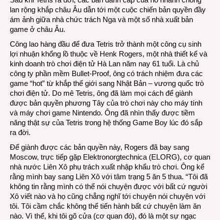
lan rộng khắp châu Âu dẫn tới một cuộc chiến bản quyền đầy
ám ảnh giữa nhà chức trách Nga và một số nhà xuất bản
game ở châu Âu.
Công lao hàng đầu để đưa Tetris trở thành một công cụ sinh
lợi nhuận khổng lồ thuộc về Henk Rogers, một nhà thiết kế và
kinh doanh trò chơi điện tử Hà Lan năm nay 61 tuổi. Là chủ
công ty phần mềm Bullet-Proof, ông có trách nhiệm đưa các
game “hot” từ khắp thế giới sang Nhật Bản – vương quốc trò
chơi điện tử. Do mê Tetris, ông đã làm mọi cách để giành
được bản quyền phương Tây của trò chơi này cho máy tính
và máy chơi game Nintendo. Ông đã nhìn thấy được tiềm
năng thật sự của Tetris trong hệ thống Game Boy lúc đó sắp
ra đời.
Để giành được các bản quyền này, Rogers đã bay sang
Moscow, trực tiếp gặp Elektronorgtechnica (ELORG), cơ quan
nhà nước Liên Xô phụ trách xuất nhập khẩu trò chơi. Ông kể
rằng mình bay sang Liên Xô với tâm trạng 5 ăn 5 thua. “Tôi đã
không tin rằng mình có thể nói chuyện được với bất cứ người
Xô viết nào và họ cũng chẳng nghĩ tới chuyện nói chuyện với
tôi. Tôi cầm chắc không thể tiến hành bất cứ chuyện làm ăn
nào. Vì thế, khi tôi gõ cửa (cơ quan đó), đó là một sự ngạc