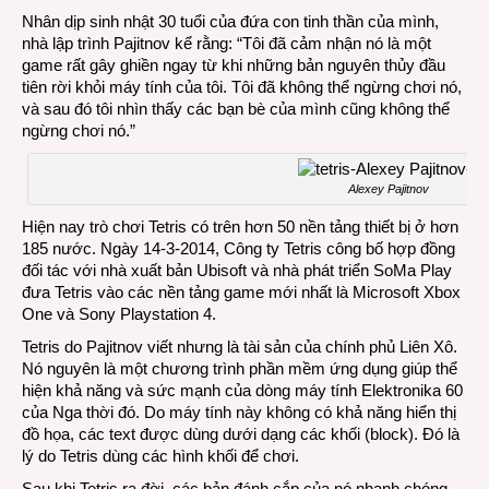
Nhân dịp sinh nhật 30 tuổi của đứa con tinh thần của mình,
nhà lập trình Pajitnov kể rằng: “Tôi đã cảm nhận nó là một
game rất gây ghiền ngay từ khi những bản nguyên thủy đầu
tiên rời khỏi máy tính của tôi. Tôi đã không thể ngừng chơi nó,
và sau đó tôi nhìn thấy các bạn bè của mình cũng không thể
ngừng chơi nó.”
Alexey Pajitnov
Hiện nay trò chơi Tetris có trên hơn 50 nền tảng thiết bị ở hơn
185 nước. Ngày 14-3-2014, Công ty Tetris công bố hợp đồng
đối tác với nhà xuất bản Ubisoft và nhà phát triển SoMa Play
đưa Tetris vào các nền tảng game mới nhất là Microsoft Xbox
One và Sony Playstation 4.
Tetris do Pajitnov viết nhưng là tài sản của chính phủ Liên Xô.
Nó nguyên là một chương trình phần mềm ứng dụng giúp thể
hiện khả năng và sức mạnh của dòng máy tính Elektronika 60
của Nga thời đó. Do máy tính này không có khả năng hiển thị
đồ họa, các text được dùng dưới dạng các khối (block). Đó là
lý do Tetris dùng các hình khối để chơi.
Sau khi Tetris ra đời, các bản đánh cắp của nó nhanh chóng