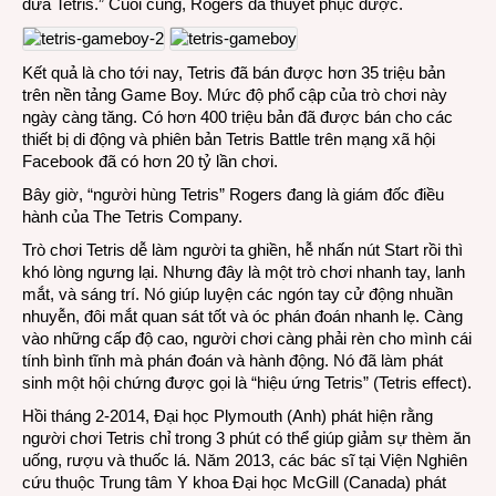
đưa Tetris.” Cuối cùng, Rogers đã thuyết phục được.
Kết quả là cho tới nay, Tetris đã bán được hơn 35 triệu bản
trên nền tảng Game Boy. Mức độ phổ cập của trò chơi này
ngày càng tăng. Có hơn 400 triệu bản đã được bán cho các
thiết bị di động và phiên bản Tetris Battle trên mạng xã hội
Facebook đã có hơn 20 tỷ lần chơi.
Bây giờ, “người hùng Tetris” Rogers đang là giám đốc điều
hành của The Tetris Company.
Trò chơi Tetris dễ làm người ta ghiền, hễ nhấn nút Start rồi thì
khó lòng ngưng lại. Nhưng đây là một trò chơi nhanh tay, lanh
mắt, và sáng trí. Nó giúp luyện các ngón tay cử động nhuần
nhuyễn, đôi mắt quan sát tốt và óc phán đoán nhanh lẹ. Càng
vào những cấp độ cao, người chơi càng phải rèn cho mình cái
tính bình tĩnh mà phán đoán và hành động. Nó đã làm phát
sinh một hội chứng được gọi là “hiệu ứng Tetris” (Tetris effect).
Hồi tháng 2-2014, Đại học Plymouth (Anh) phát hiện rằng
người chơi Tetris chỉ trong 3 phút có thể giúp giảm sự thèm ăn
uống, rượu và thuốc lá. Năm 2013, các bác sĩ tại Viện Nghiên
cứu thuộc Trung tâm Y khoa Đại học McGill (Canada) phát