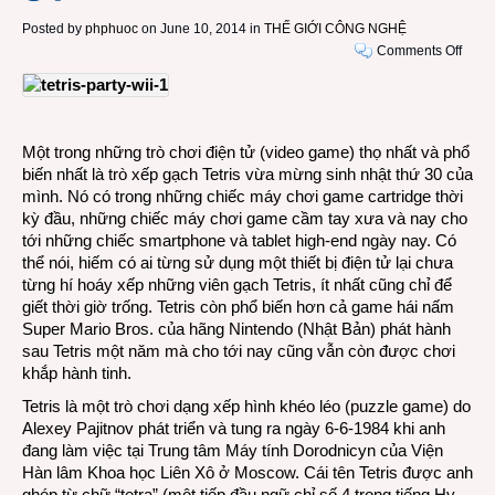
Posted by
phphuoc
on June 10, 2014 in
THẾ GIỚI CÔNG NGHỆ
on
Comments Off
Happ
Birth
Tetris
sau
Một trong những trò chơi điện tử (video game) thọ nhất và phổ
30
biến nhất là trò xếp gạch Tetris vừa mừng sinh nhật thứ 30 của
năm,
mình. Nó có trong những chiếc máy chơi game cartridge thời
thế
kỳ đầu, những chiếc máy chơi game cầm tay xưa và nay cho
giới
tới những chiếc smartphone và tablet high-end ngày nay. Có
vẫn
thể nói, hiếm có ai từng sử dụng một thiết bị điện tử lại chưa
hào
từng hí hoáy xếp những viên gạch Tetris, ít nhất cũng chỉ để
hứng
giết thời giờ trống. Tetris còn phổ biến hơn cả game hái nấm
chơi
Super Mario Bros. của hãng Nintendo (Nhật Bản) phát hành
xếp
sau Tetris một năm mà cho tới nay cũng vẫn còn được chơi
gạch
khắp hành tinh.
Tetris là một trò chơi dạng xếp hình khéo léo (puzzle game) do
Alexey Pajitnov phát triển và tung ra ngày 6-6-1984 khi anh
đang làm việc tại Trung tâm Máy tính Dorodnicyn của Viện
Hàn lâm Khoa học Liên Xô ở Moscow. Cái tên Tetris được anh
ghép từ chữ “tetra” (một tiếp đầu ngữ chỉ số 4 trong tiếng Hy