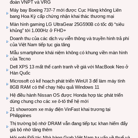
đoàn VNPT và VRG
Máy bay Boeing 737-7 mới được Cục Hàng không Liên
bang Hoa Kỳ cấp chứng nhận khai thác thương mại
Màn hình gaming LG UltraGear 25G590B có tốc độ “siêu
khủng” tới 1.000Hz ở FHD+
Doanh thu của các dịch vụ viễn thông và truyền hình trả phí
của Việt Nam tiếp tục gia tăng
Mẫu smartphone khái niệm không có khung viền màn hình
của Tecno
Dell XPS 13 mất thế cạnh tranh về giá với MacBook Neo ở
Hàn Quốc
Microsoft có kế hoạch phát triển WinUI 3 để làm máy tính
8GB RAM có thể chạy hiệu quả Windows 11
Hệ điều hành Nissan OS được Honda hợp tác phát triển
dùng chung cho các xe ô-tô thế hệ mới
21 showroom xe máy điện VinFast khai trương tại
Philippines
Thị trường bộ nhớ DRAM vẫn đang tiếp tục khan hiếm đẩy
giá bộ nhớ tăng thêm
Hội nghị Đối tác Nhà hàng Grab Việt Nam tư vấn về thuế và