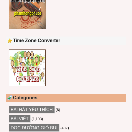
Time Zone Converter
Categories
BÀI HÁT YÊU THÍCH
(6)
BÀI VIẾT
(1,193)
DỌC ĐƯỜNG GIÓ BỤI
(407)