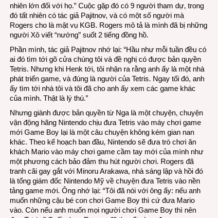
nhiên lớn đối với họ.” Cuộc gặp đó có 9 người tham dự, trong
đó tất nhiên có tác giả Pajitnov, và có một số người mà
Rogers cho là mật vụ KGB. Rogers mô tả là mình đã bị những
người Xô viết “nướng” suốt 2 tiếng đồng hồ.
Phần mình, tác giả Pajitnov nhớ lại: “Hầu như mỗi tuần đều có
ai đó tìm tới gõ cửa chúng tôi và đề nghị có được bản quyền
Tetris. Nhưng khi Henk tới, tôi nhận ra rằng anh ấy là một nhà
phát triển game, và đúng là người của Tetris. Ngay tối đó, anh
ấy tìm tới nhà tôi và tôi đã cho anh ấy xem các game khác
của mình. Thật là lý thú.”
Nhưng giành được bản quyền từ Nga là một chuyện, chuyện
vận động hãng Nintendo chịu đưa Tetris vào máy chơi game
mới Game Boy lại là một câu chuyện không kém gian nan
khác. Theo kế hoạch ban đầu, Nintendo sẽ đưa trò chơi ăn
khách Mario vào máy chơi game cầm tay mới của mình như
một phương cách bảo đảm thu hút người chơi. Rogers đã
tranh cãi gay gắt với Minoru Arakawa, nhà sáng lập và hồi đó
là tổng giám đốc Nintendo Mỹ về chuyện đưa Tetris vào nền
tảng game mới. Ông nhớ lại: “Tôi đã nói với ông ấy: nếu anh
muốn những cậu bé con chơi Game Boy thì cứ đưa Mario
vào. Còn nếu anh muốn mọi người chơi Game Boy thì nên