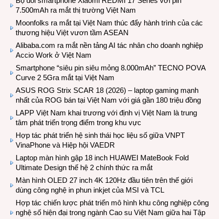
Bộ đôi smartphone Xiaomi REDMI 17 Series với pin
7.500mAh ra mắt thị trường Việt Nam
Moonfolks ra mắt tại Việt Nam thúc đẩy hành trình của các
thương hiệu Việt vươn tầm ASEAN
Alibaba.com ra mắt nền tảng AI tác nhân cho doanh nghiệp
Accio Work ở Việt Nam
Smartphone “siêu pin siêu mỏng 8.000mAh” TECNO POVA
Curve 2 5Gra mắt tại Việt Nam
ASUS ROG Strix SCAR 18 (2026) – laptop gaming mạnh
nhất của ROG bán tại Việt Nam với giá gần 180 triệu đồng
LAPP Việt Nam khai trương với định vị Việt Nam là trung
tâm phát triển trọng điểm trong khu vực
Hợp tác phát triển hệ sinh thái học liệu số giữa VNPT
VinaPhone và Hiệp hội VAEDR
Laptop màn hình gập 18 inch HUAWEI MateBook Fold
Ultimate Design thế hệ 2 chính thức ra mắt
Màn hình OLED 27 inch 4K 120Hz đầu tiên trên thế giới
dùng công nghệ in phun inkjet của MSI và TCL
Hợp tác chiến lược phát triển mô hình khu công nghiệp công
nghệ số hiện đại trong ngành Cao su Việt Nam giữa hai Tập