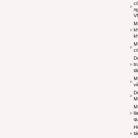
cô
n
V
M
k
kh
M
có
Do
tr
tă
M
v
De
M
Mi
l
q
H
tá