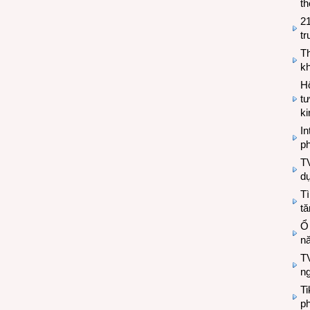
th
2
tr
T
kh
Hộ
tư
k
In
ph
T
d
Tì
tă
Ổ
n
TV
n
T
ph