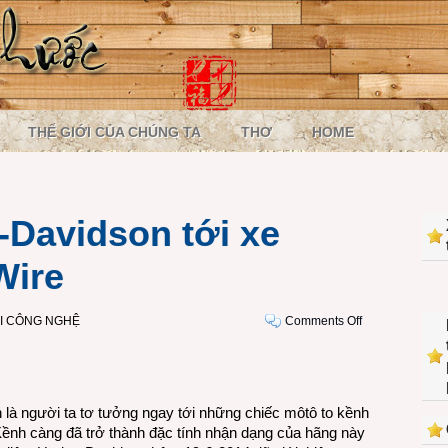
THẾ GIỚI CỦA CHÚNG TA
THƠ
HOME
-Davidson tới xe
Wire
on
ỚI CÔNG NGHỆ
Comments Off
Từ
môtô
Harley-
Davidson
 là người ta tơ tưởng ngay tới những chiếc môtô to kềnh
tới
nh càng đã trở thành đặc tính nhận dạng của hãng này
xe