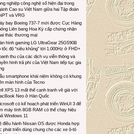
ng nghiệp công nghệ số hiện đại trong
gành Cao su Việt Nam giữa hai Tập đoàn
NPT và VRG
áy bay Boeing 737-7 mới được Cục Hàng
hông Liên bang Hoa Kỳ cấp chứng nhận
ai thác thương mại
àn hình gaming LG UltraGear 25G590B
 tốc độ “siêu khủng” tới 1.000Hz ở FHD+
anh thu của các dịch vụ viễn thông và
uyền hình trả phí của Việt Nam tiếp tục gia
ng
ẫu smartphone khái niệm không có khung
iền màn hình của Tecno
ll XPS 13 mất thế cạnh tranh về giá với
acBook Neo ở Hàn Quốc
crosoft có kế hoạch phát triển WinUI 3 để
àm máy tính 8GB RAM có thể chạy hiệu
uả Windows 11
ệ điều hành Nissan OS được Honda hợp
c phát triển dùng chung cho các xe ô-tô