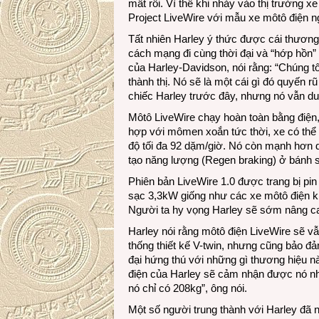
mất rồi. Vì thế khi nhảy vào thị trường x
Project LiveWire với mẫu xe môtô điện n
Tất nhiên Harley ý thức được cái thương
cách mạng đi cùng thời đại và “hớp hồn”
của Harley-Davidson, nói rằng: “Chúng t
thành thị. Nó sẽ là một cái gì đó quyến 
chiếc Harley trước đây, nhưng nó vẫn duy
Môtô LiveWire chạy hoàn toàn bằng điện
hợp với mômen xoắn tức thời, xe có thể đ
độ tối đa 92 dặm/giờ. Nó còn mạnh hơn 
tạo năng lượng (Regen braking) ở bánh sau
Phiên bản LiveWire 1.0 được trang bị pin
sạc 3,3kW giống như các xe môtô điện khá
Người ta hy vọng Harley sẽ sớm nâng c
Harley nói rằng môtô điện LiveWire sẽ vẫ
thống thiết kế V-twin, nhưng cũng bảo đ
đại hứng thú với những gì thương hiệu n
điện của Harley sẽ cảm nhận được nó nh
nó chỉ có 208kg”, ông nói.
Một số người trung thành với Harley đã