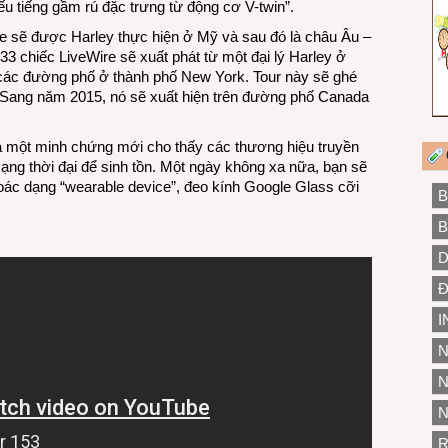
u tiếng gầm rú đặc trưng từ động cơ V-twin”.
e sẽ được Harley thực hiện ở Mỹ và sau đó là châu Âu –
33 chiếc LiveWire sẽ xuất phát từ một đại lý Harley ở
các đường phố ở thành phố New York. Tour này sẽ ghé
, Sang năm 2015, nó sẽ xuất hiện trên đường phố Canada
 là một minh chứng mới cho thấy các thương hiệu truyền
ạng thời đại để sinh tồn. Một ngày không xa nữa, bạn sẽ
oác dạng “wearable device”, đeo kính Google Glass cỡi
B
B
D
Đ
I
N
N
N
R