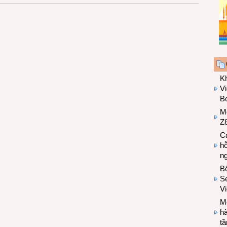
K
Vi
Bo
M
Z8
Cá
hỗ
n
B
Se
V
Mo
hà
t