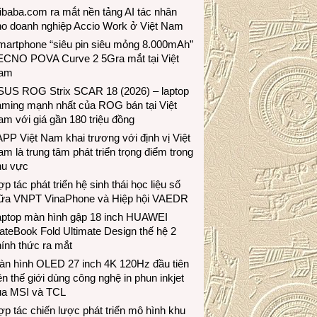
ibaba.com ra mắt nền tảng AI tác nhân
ho doanh nghiệp Accio Work ở Việt Nam
martphone “siêu pin siêu mỏng 8.000mAh”
ECNO POVA Curve 2 5Gra mắt tại Việt
am
SUS ROG Strix SCAR 18 (2026) – laptop
aming mạnh nhất của ROG bán tại Việt
m với giá gần 180 triệu đồng
PP Việt Nam khai trương với định vị Việt
m là trung tâm phát triển trọng điểm trong
hu vực
p tác phát triển hệ sinh thái học liệu số
iữa VNPT VinaPhone và Hiệp hội VAEDR
aptop màn hình gập 18 inch HUAWEI
teBook Fold Ultimate Design thế hệ 2
ính thức ra mắt
àn hình OLED 27 inch 4K 120Hz đầu tiên
ên thế giới dùng công nghệ in phun inkjet
ủa MSI và TCL
p tác chiến lược phát triển mô hình khu