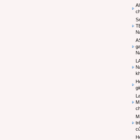
Al
c
S
T
N
A
g
Na
LA
Na
k
Hợ
g
L
Ma
ch
M
tr
c
Hợ