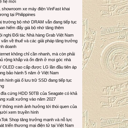
ế hệ mới
1 showroom xe máy điện VinFast khai
ương tại Philippines
hị trường bộ nhớ DRAM vẫn đang tiếp tục
an hiếm đẩy giá bộ nhớ tăng thêm
i nghị Đối tác Nhà hàng Grab Việt Nam
 vấn về thuế và các giải pháp tăng trưởng
inh doanh
ternet không chỉ cần nhanh, mà còn phải
ủ rộng khắp và ổn định ở mọi góc nhà
V OLED cao cấp được LG lần đầu tiên áp
ụng bảo hành 5 năm ở Việt Nam
nh hình giá ổ lưu trữ SSD đang tiếp tục
ng
 đĩa cứng HDD 50TB của Seagate có khả
ăng xuất xưởng vào năm 2027
 thông minh ảnh hưởng tới thói quen của
gười xem truyền hình
ikTok Shop tăng trưởng mạnh và nỗ lực
át triển thương mại điện tử tại Việt Nam