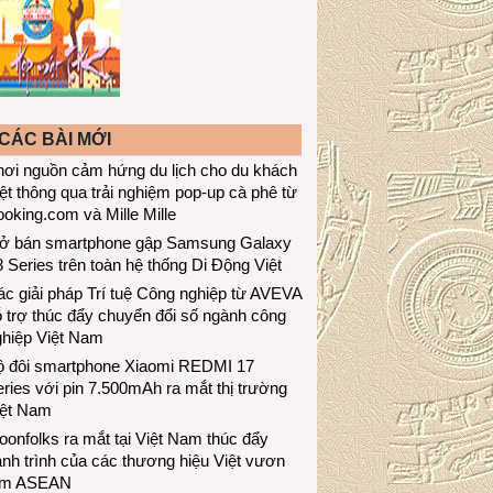
CÁC BÀI MỚI
hơi nguồn cảm hứng du lịch cho du khách
ệt thông qua trải nghiệm pop-up cà phê từ
oking.com và Mille Mille
ở bán smartphone gập Samsung Galaxy
 Series trên toàn hệ thống Di Động Việt
c giải pháp Trí tuệ Công nghiệp từ AVEVA
 trợ thúc đẩy chuyển đổi số ngành công
ghiệp Việt Nam
ộ đôi smartphone Xiaomi REDMI 17
ries với pin 7.500mAh ra mắt thị trường
iệt Nam
onfolks ra mắt tại Việt Nam thúc đẩy
nh trình của các thương hiệu Việt vươn
ầm ASEAN