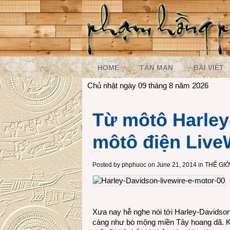
HOME
TẢN MẠN
BÀI VIẾT
Chủ nhật ngày 09 tháng 8 năm 2026
Từ môtô Harley
môtô điện Live
Posted by
phphuoc
on June 21, 2014 in
THẾ GI
Xưa nay hễ nghe nói tới Harley-Davidson
càng như bò mộng miền Tây hoang dã. Kề