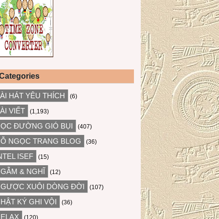
Categories
ÀI HÁT YÊU THÍCH
(6)
ÀI VIẾT
(1,193)
ỌC ĐƯỜNG GIÓ BỤI
(407)
Ỗ NGỌC TRANG BLOG
(36)
NTEL ISEF
(15)
GẪM & NGHĨ
(12)
GƯỢC XUÔI DÒNG ĐỜI
(107)
HẬT KÝ GHI VỘI
(36)
ELAX
(120)