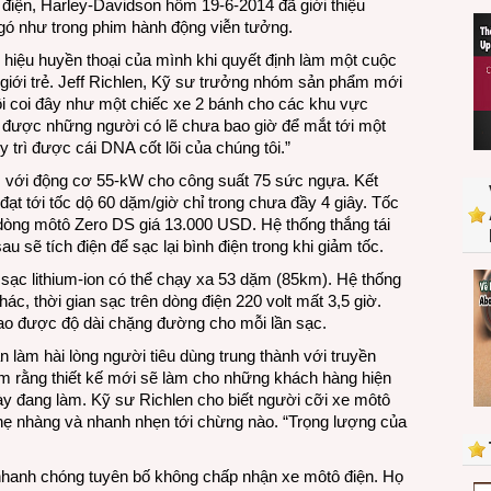
e điện, Harley-Davidson hôm 19-6-2014 đã giới thiệu
môtô
gó như trong phim hành động viễn tưởng.
điện
LiveWire
 hiệu huyền thoại của mình khi quyết định làm một cuộc
 giới trẻ. Jeff Richlen, Kỹ sư trưởng nhóm sản phẩm mới
ôi coi đây như một chiếc xe 2 bánh cho các khu vực
rũ được những người có lẽ chưa bao giờ để mắt tới một
 trì được cái DNA cốt lõi của chúng tôi.”
, với động cơ 55-kW cho công suất 75 sức ngựa. Kết
ạt tới tốc dộ 60 dặm/giờ chỉ trong chưa đầy 4 giây. Tốc
dòng môtô Zero DS giá 13.000 USD. Hệ thống thắng tái
 sẽ tích điện để sạc lại bình điện trong khi giảm tốc.
 sạc lithium-ion có thể chạy xa 53 dặm (85km). Hệ thống
c, thời gian sạc trên dòng điện 220 volt mất 3,5 giờ.
ao được độ dài chặng đường cho mỗi lần sạc.
n làm hài lòng người tiêu dùng trung thành với truyền
ảm rằng thiết kế mới sẽ làm cho những khách hàng hiện
ày đang làm. Kỹ sư Richlen cho biết người cỡi xe môtô
ẹ nhàng và nhanh nhẹn tới chừng nào. “Trọng lượng của
 nhanh chóng tuyên bố không chấp nhận xe môtô điện. Họ