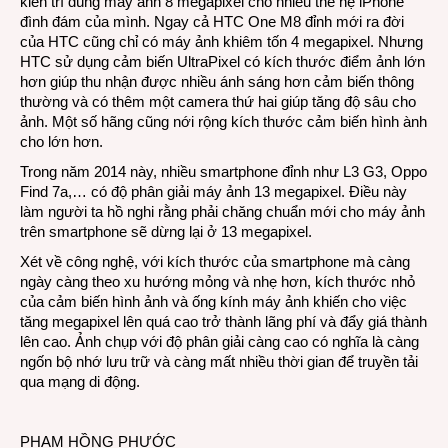
kiên trì dùng máy ảnh 8 megapixel cho nhiều thế hệ iPhone
đình đám của mình. Ngay cả HTC One M8 đỉnh mới ra đời
của HTC cũng chỉ có máy ảnh khiêm tốn 4 megapixel. Nhưng
HTC sử dụng cảm biến UltraPixel có kích thước điểm ảnh lớn
hơn giúp thu nhận được nhiều ánh sáng hơn cảm biến thông
thường và có thêm một camera thứ hai giúp tăng độ sâu cho
ảnh. Một số hãng cũng nới rộng kích thước cảm biến hình ành
cho lớn hơn.
Trong năm 2014 này, nhiều smartphone đỉnh như L3 G3, Oppo
Find 7a,… có độ phân giải máy ảnh 13 megapixel. Điều này
làm người ta hồ nghi rằng phải chăng chuẩn mới cho máy ảnh
trên smartphone sẽ dừng lại ở 13 megapixel.
Xét về công nghệ, với kích thước của smartphone mà càng
ngày càng theo xu hướng mỏng và nhẹ hơn, kích thước nhỏ
của cảm biến hình ảnh và ống kính máy ảnh khiến cho việc
tăng megapixel lên quá cao trở thành lãng phí và đẩy giá thành
lên cao. Ảnh chụp với độ phân giải càng cao có nghĩa là càng
ngốn bộ nhớ lưu trữ và càng mất nhiều thời gian để truyền tải
qua mạng di động.
PHẠM HỒNG PHƯỚC