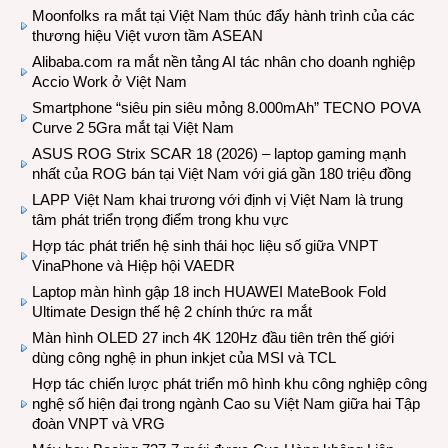
Moonfolks ra mắt tại Việt Nam thúc đẩy hành trình của các
thương hiệu Việt vươn tầm ASEAN
Alibaba.com ra mắt nền tảng AI tác nhân cho doanh nghiệp
Accio Work ở Việt Nam
Smartphone “siêu pin siêu mỏng 8.000mAh” TECNO POVA
Curve 2 5Gra mắt tại Việt Nam
ASUS ROG Strix SCAR 18 (2026) – laptop gaming mạnh
nhất của ROG bán tại Việt Nam với giá gần 180 triệu đồng
LAPP Việt Nam khai trương với định vị Việt Nam là trung
tâm phát triển trọng điểm trong khu vực
Hợp tác phát triển hệ sinh thái học liệu số giữa VNPT
VinaPhone và Hiệp hội VAEDR
Laptop màn hình gập 18 inch HUAWEI MateBook Fold
Ultimate Design thế hệ 2 chính thức ra mắt
Màn hình OLED 27 inch 4K 120Hz đầu tiên trên thế giới
dùng công nghệ in phun inkjet của MSI và TCL
Hợp tác chiến lược phát triển mô hình khu công nghiệp công
nghệ số hiện đại trong ngành Cao su Việt Nam giữa hai Tập
đoàn VNPT và VRG