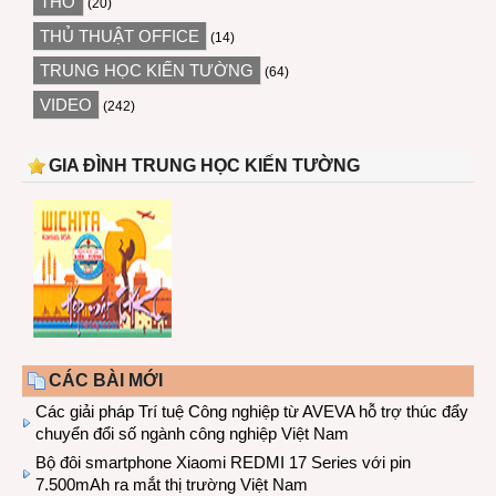
THƠ
(20)
THỦ THUẬT OFFICE
(14)
TRUNG HỌC KIẾN TƯỜNG
(64)
VIDEO
(242)
GIA ĐÌNH TRUNG HỌC KIẾN TƯỜNG
CÁC BÀI MỚI
Các giải pháp Trí tuệ Công nghiệp từ AVEVA hỗ trợ thúc đẩy
chuyển đổi số ngành công nghiệp Việt Nam
Bộ đôi smartphone Xiaomi REDMI 17 Series với pin
7.500mAh ra mắt thị trường Việt Nam