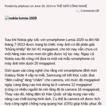
Posted by
phphuoc
on June 28, 2014 in
THẾ GIỚI CÔNG NGHỆ
on
Comments Off
Phải
chăn
cuộc
chạy
đua
máy
Sau khi Nokia gây sốc với smartphone Lumia 1020 ra đời hồi
ảnh
tháng 7-2013 được trang bị chiếc máy ảnh có độ phân giải
“nhiề
“khủng khiếp” lên tới 41 megapixel, cho tới nay vẫn chưa có
chấm
một hãng nào mon men tới gần được kỷ lục này. Ngay cả
trên
Nokia sau đó cũng chỉ đưa ra một vài mẫu smartphone có
smar
máy ảnh trên dưới 20 megapixel.
đã
Giới quan sát công nghệ cho rằng với smartphone đỉnh mới
tới
Galaxy Note 4 sắp ra mắt, Samsung sẽ kết thúc cuộc đua
hồi
“điên cuồng” tăng “chấm” cho camera, với mức độ megapixel
kết?
ngày càng tăng cao mà dừng lại ở camera 12 megapixel
(cũng có nhiều nguồn tin nói rằng đó là camera 16 megapixel).
Thay vào đó, hãng điện tử Hàn Quốc sẽ tập trung vào việc
nâng cao chất lượng hình ảnh. Cụ thể là camera sẽ được tích
hợp công nghệ chống rung quang học (OIS) giúp khắc phục lỗi