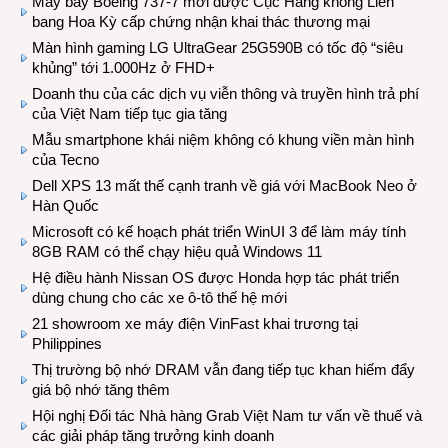
Máy bay Boeing 737-7 mới được Cục Hàng không Liên
bang Hoa Kỳ cấp chứng nhận khai thác thương mại
Màn hình gaming LG UltraGear 25G590B có tốc độ “siêu
khủng” tới 1.000Hz ở FHD+
Doanh thu của các dịch vụ viễn thông và truyền hình trả phí
của Việt Nam tiếp tục gia tăng
Mẫu smartphone khái niệm không có khung viền màn hình
của Tecno
Dell XPS 13 mất thế cạnh tranh về giá với MacBook Neo ở
Hàn Quốc
Microsoft có kế hoạch phát triển WinUI 3 để làm máy tính
8GB RAM có thể chạy hiệu quả Windows 11
Hệ điều hành Nissan OS được Honda hợp tác phát triển
dùng chung cho các xe ô-tô thế hệ mới
21 showroom xe máy điện VinFast khai trương tại
Philippines
Thị trường bộ nhớ DRAM vẫn đang tiếp tục khan hiếm đẩy
giá bộ nhớ tăng thêm
Hội nghị Đối tác Nhà hàng Grab Việt Nam tư vấn về thuế và
các giải pháp tăng trưởng kinh doanh