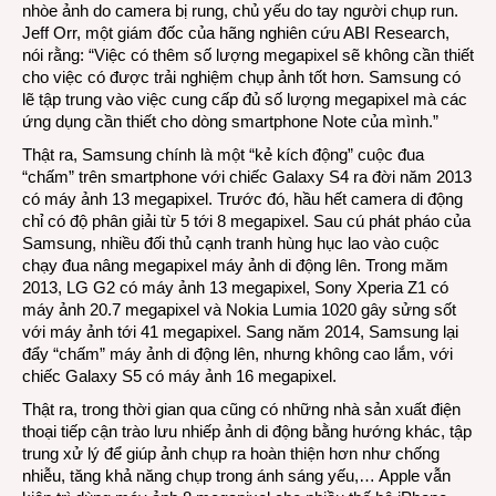
nhòe ảnh do camera bị rung, chủ yếu do tay người chụp run.
Jeff Orr, một giám đốc của hãng nghiên cứu ABI Research,
nói rằng: “Việc có thêm số lượng megapixel sẽ không cần thiết
cho việc có được trải nghiệm chụp ảnh tốt hơn. Samsung có
lẽ tập trung vào việc cung cấp đủ số lượng megapixel mà các
ứng dụng cần thiết cho dòng smartphone Note của mình.”
Thật ra, Samsung chính là một “kẻ kích động” cuộc đua
“chấm” trên smartphone với chiếc Galaxy S4 ra đời năm 2013
có máy ảnh 13 megapixel. Trước đó, hầu hết camera di động
chỉ có độ phân giải từ 5 tới 8 megapixel. Sau cú phát pháo của
Samsung, nhiều đối thủ cạnh tranh hùng hục lao vào cuộc
chạy đua nâng megapixel máy ảnh di động lên. Trong măm
2013, LG G2 có máy ảnh 13 megapixel, Sony Xperia Z1 có
máy ảnh 20.7 megapixel và Nokia Lumia 1020 gây sửng sốt
với máy ảnh tới 41 megapixel. Sang năm 2014, Samsung lại
đẩy “chấm” máy ảnh di động lên, nhưng không cao lắm, với
chiếc Galaxy S5 có máy ảnh 16 megapixel.
Thật ra, trong thời gian qua cũng có những nhà sản xuất điện
thoại tiếp cận trào lưu nhiếp ảnh di động bằng hướng khác, tập
trung xử lý để giúp ảnh chụp ra hoàn thiện hơn như chống
nhiễu, tăng khả năng chụp trong ánh sáng yếu,… Apple vẫn