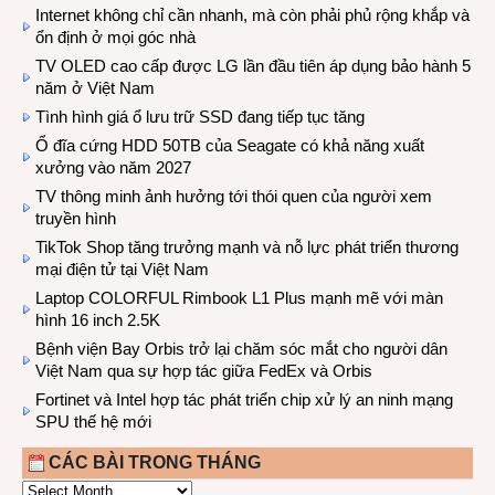
Internet không chỉ cần nhanh, mà còn phải phủ rộng khắp và
ổn định ở mọi góc nhà
TV OLED cao cấp được LG lần đầu tiên áp dụng bảo hành 5
năm ở Việt Nam
Tình hình giá ổ lưu trữ SSD đang tiếp tục tăng
Ổ đĩa cứng HDD 50TB của Seagate có khả năng xuất
xưởng vào năm 2027
TV thông minh ảnh hưởng tới thói quen của người xem
truyền hình
TikTok Shop tăng trưởng mạnh và nỗ lực phát triển thương
mại điện tử tại Việt Nam
Laptop COLORFUL Rimbook L1 Plus mạnh mẽ với màn
hình 16 inch 2.5K
Bệnh viện Bay Orbis trở lại chăm sóc mắt cho người dân
Việt Nam qua sự hợp tác giữa FedEx và Orbis
Fortinet và Intel hợp tác phát triển chip xử lý an ninh mạng
SPU thế hệ mới
CÁC BÀI TRONG THÁNG
CÁC