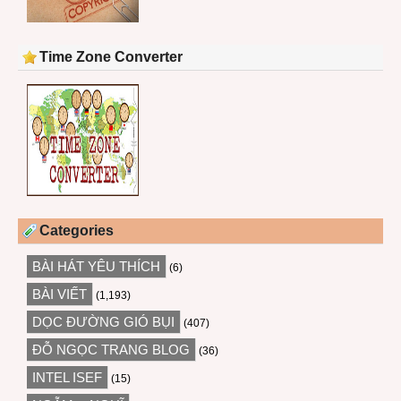
Time Zone Converter
Categories
BÀI HÁT YÊU THÍCH
(6)
BÀI VIẾT
(1,193)
DỌC ĐƯỜNG GIÓ BỤI
(407)
ĐỖ NGỌC TRANG BLOG
(36)
INTEL ISEF
(15)