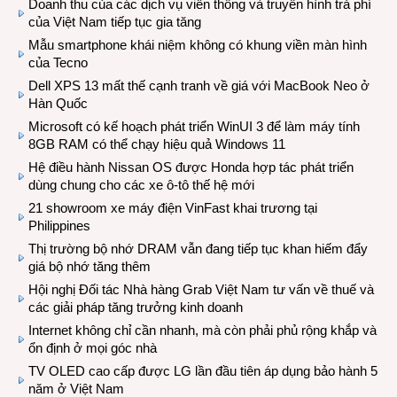
Doanh thu của các dịch vụ viễn thông và truyền hình trả phí
của Việt Nam tiếp tục gia tăng
Mẫu smartphone khái niệm không có khung viền màn hình
của Tecno
Dell XPS 13 mất thế cạnh tranh về giá với MacBook Neo ở
Hàn Quốc
Microsoft có kế hoạch phát triển WinUI 3 để làm máy tính
8GB RAM có thể chạy hiệu quả Windows 11
Hệ điều hành Nissan OS được Honda hợp tác phát triển
dùng chung cho các xe ô-tô thế hệ mới
21 showroom xe máy điện VinFast khai trương tại
Philippines
Thị trường bộ nhớ DRAM vẫn đang tiếp tục khan hiếm đẩy
giá bộ nhớ tăng thêm
Hội nghị Đối tác Nhà hàng Grab Việt Nam tư vấn về thuế và
các giải pháp tăng trưởng kinh doanh
Internet không chỉ cần nhanh, mà còn phải phủ rộng khắp và
ổn định ở mọi góc nhà
TV OLED cao cấp được LG lần đầu tiên áp dụng bảo hành 5
năm ở Việt Nam