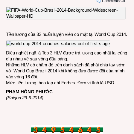
on
Comments Off
Tiền
lươn
của
32
huấn
Tiền lương của 32 huấn luyện viên có mặt tại World Cup 2014.
luyện
viên
có
Điều nghiệt ngã là Top 3 HLV được trả lương cao nhất lại cùng
mặt
dìu nhau về sau vòng đấu bảng.
tại
Những HLV có chấm đỏ trên danh sách đã phải chia tay sớm
Worl
với World Cup Brazil 2014 khi không đưa được đội của mình
Cup
vào vòng 16 đội.
2014
Mức tiền lương theo tạp chí Forbes. Đơn vị tính là USD.
PHẠM HỒNG PHƯỚC
(Saigon 29-6-2014)