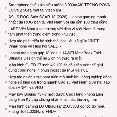
Smartphone “siêu pin siêu mỏng 8.000mAh” TECNO POVA
Curve 2 5Gra mắt tại Việt Nam
ASUS ROG Strix SCAR 18 (2026) – laptop gaming mạnh
nhất của ROG bán tại Việt Nam với giá gần 180 triệu đồng
LAPP Việt Nam khai trương với định vị Việt Nam là trung
tâm phát triển trọng điểm trong khu vực
Hợp tác phát triển hệ sinh thái học liệu số giữa VNPT
VinaPhone và Hiệp hội VAEDR
Laptop màn hình gập 18 inch HUAWEI MateBook Fold
Ultimate Design thế hệ 2 chính thức ra mắt
Màn hình OLED 27 inch 4K 120Hz đầu tiên trên thế giới
dùng công nghệ in phun inkjet của MSI và TCL
Hợp tác chiến lược phát triển mô hình khu công nghiệp công
nghệ số hiện đại trong ngành Cao su Việt Nam giữa hai Tập
đoàn VNPT và VRG
Máy bay Boeing 737-7 mới được Cục Hàng không Liên
bang Hoa Kỳ cấp chứng nhận khai thác thương mại
Màn hình gaming LG UltraGear 25G590B có tốc độ “siêu
khủng” tới 1.000Hz ở FHD+