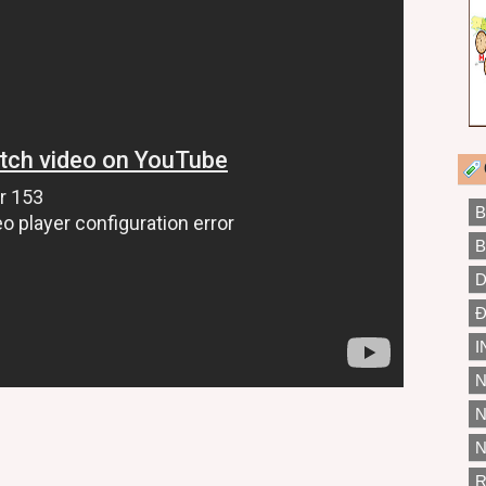
B
B
D
Đ
I
N
N
N
R