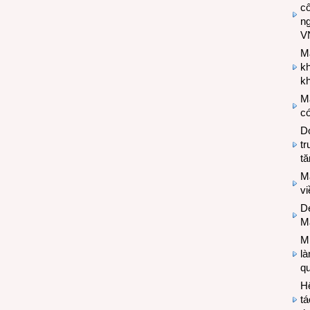
cô
n
V
M
k
kh
M
có
Do
tr
tă
M
v
De
M
Mi
l
q
H
tá