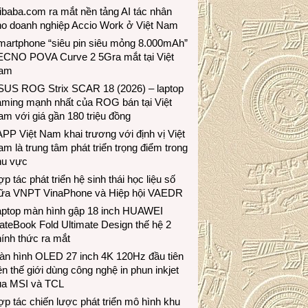
ibaba.com ra mắt nền tảng AI tác nhân
ho doanh nghiệp Accio Work ở Việt Nam
martphone “siêu pin siêu mỏng 8.000mAh”
ECNO POVA Curve 2 5Gra mắt tại Việt
am
SUS ROG Strix SCAR 18 (2026) – laptop
aming mạnh nhất của ROG bán tại Việt
m với giá gần 180 triệu đồng
PP Việt Nam khai trương với định vị Việt
m là trung tâm phát triển trọng điểm trong
hu vực
p tác phát triển hệ sinh thái học liệu số
iữa VNPT VinaPhone và Hiệp hội VAEDR
aptop màn hình gập 18 inch HUAWEI
teBook Fold Ultimate Design thế hệ 2
ính thức ra mắt
àn hình OLED 27 inch 4K 120Hz đầu tiên
ên thế giới dùng công nghệ in phun inkjet
ủa MSI và TCL
p tác chiến lược phát triển mô hình khu