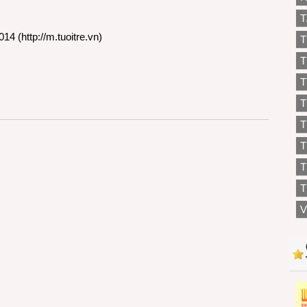
T
014 (
http://m.tuoitre.vn
)
T
T
T
T
T
T
T
V