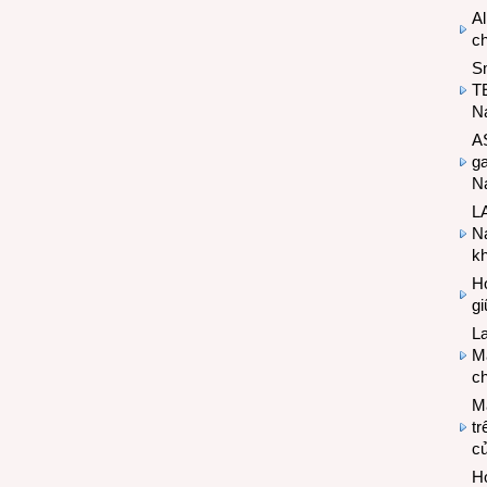
Al
c
S
T
N
A
g
Na
LA
Na
k
Hợ
g
L
Ma
ch
M
tr
c
Hợ