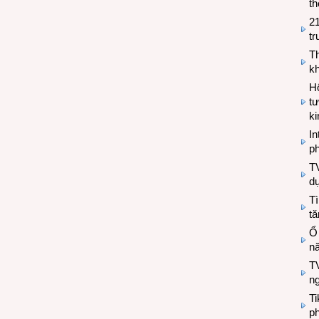
th
2
tr
T
kh
Hộ
tư
k
In
ph
T
d
Tì
tă
Ổ
n
TV
n
T
ph