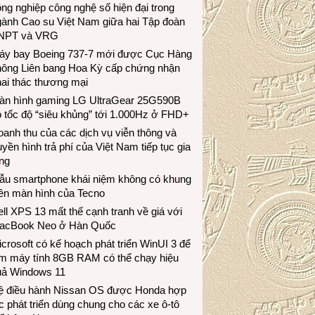
ng nghiệp công nghệ số hiện đại trong
gành Cao su Việt Nam giữa hai Tập đoàn
NPT và VRG
áy bay Boeing 737-7 mới được Cục Hàng
hông Liên bang Hoa Kỳ cấp chứng nhận
ai thác thương mại
àn hình gaming LG UltraGear 25G590B
 tốc độ “siêu khủng” tới 1.000Hz ở FHD+
anh thu của các dịch vụ viễn thông và
uyền hình trả phí của Việt Nam tiếp tục gia
ng
ẫu smartphone khái niệm không có khung
iền màn hình của Tecno
ll XPS 13 mất thế cạnh tranh về giá với
acBook Neo ở Hàn Quốc
crosoft có kế hoạch phát triển WinUI 3 để
àm máy tính 8GB RAM có thể chạy hiệu
uả Windows 11
ệ điều hành Nissan OS được Honda hợp
c phát triển dùng chung cho các xe ô-tô