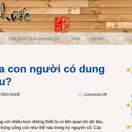
THẾ GIỚI CỦA CHÚNG TA
THƠ
HOME
ủa con người có dung
êu?
on
 CÔNG NGHỆ
Comments Off
Mã
di
truyền
của
với nhiều hơn những thiết bị có liên quan tới dữ liệu.
con
n trọng sống còn như thế nào trong kỷ nguyên số. Các
người