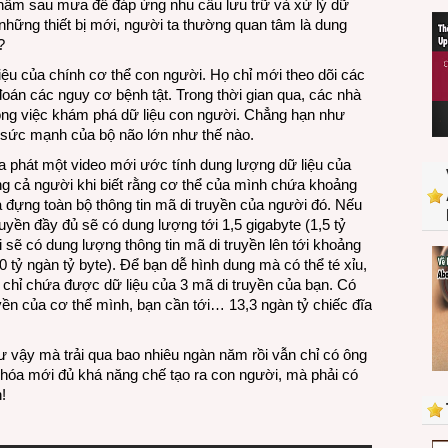
 nấm sau mưa để đáp ứng nhu cầu lưu trữ và xử lý dữ
có
 những thiết bị mới, người ta thường quan tâm là dung
dung
?
lượng
bao
liệu của chính cơ thể con người. Họ chỉ mới theo dõi các
nhiêu?
đoán các nguy cơ bệnh tật. Trong thời gian qua, các nhà
ong việc khám phá dữ liệu con người. Chẳng hạn như
 sức mạnh của bộ não lớn như thế nào.
 phát một video mới ước tính dung lượng dữ liệu của
g cả người khi biết rằng cơ thể của mình chứa khoảng
a đựng toàn bộ thông tin mã di truyền của người đó. Nếu
uyền đầy đủ sẽ có dung lượng tới 1,5 gigabyte (1,5 tỷ
 sẽ có dung lượng thông tin mã di truyền lên tới khoảng
0 tỷ ngàn tỷ byte). Để bạn dễ hình dung mà có thể té xỉu,
chỉ chứa được dữ liệu của 3 mã di truyền của bạn. Có
uyền của cơ thể mình, bạn cần tới… 13,3 ngàn tỷ chiếc đĩa
ư vậy mà trải qua bao nhiêu ngàn năm rồi vẫn chỉ có ông
óa mới đủ khá năng chế tạo ra con người, mà phải có
!