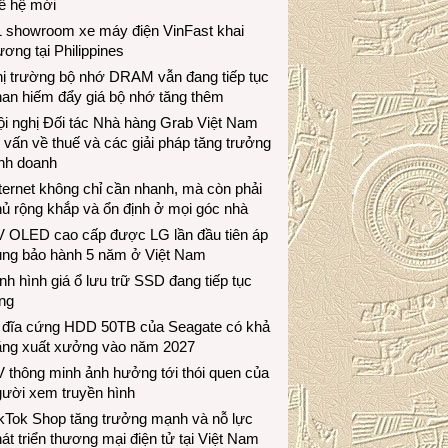
ế hệ mới
1 showroom xe máy điện VinFast khai
ương tại Philippines
hị trường bộ nhớ DRAM vẫn đang tiếp tục
an hiếm đẩy giá bộ nhớ tăng thêm
i nghị Đối tác Nhà hàng Grab Việt Nam
 vấn về thuế và các giải pháp tăng trưởng
inh doanh
ternet không chỉ cần nhanh, mà còn phải
ủ rộng khắp và ổn định ở mọi góc nhà
V OLED cao cấp được LG lần đầu tiên áp
ụng bảo hành 5 năm ở Việt Nam
nh hình giá ổ lưu trữ SSD đang tiếp tục
ng
 đĩa cứng HDD 50TB của Seagate có khả
ăng xuất xưởng vào năm 2027
 thông minh ảnh hưởng tới thói quen của
gười xem truyền hình
ikTok Shop tăng trưởng mạnh và nỗ lực
át triển thương mại điện tử tại Việt Nam