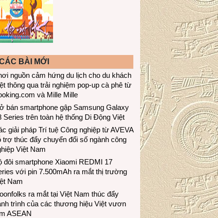
CÁC BÀI MỚI
hơi nguồn cảm hứng du lịch cho du khách
ệt thông qua trải nghiệm pop-up cà phê từ
oking.com và Mille Mille
ở bán smartphone gập Samsung Galaxy
 Series trên toàn hệ thống Di Động Việt
c giải pháp Trí tuệ Công nghiệp từ AVEVA
 trợ thúc đẩy chuyển đổi số ngành công
ghiệp Việt Nam
ộ đôi smartphone Xiaomi REDMI 17
ries với pin 7.500mAh ra mắt thị trường
iệt Nam
onfolks ra mắt tại Việt Nam thúc đẩy
nh trình của các thương hiệu Việt vươn
ầm ASEAN