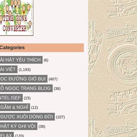
Categories
ÀI HÁT YÊU THÍCH
(6)
ÀI VIẾT
(1,193)
ỌC ĐƯỜNG GIÓ BỤI
(407)
Ỗ NGỌC TRANG BLOG
(36)
NTEL ISEF
(15)
GẪM & NGHĨ
(12)
GƯỢC XUÔI DÒNG ĐỜI
(107)
HẬT KÝ GHI VỘI
(36)
ELAX
(120)