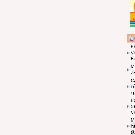
K
Vi
Bo
M
Z8
Cá
hỗ
n
B
Se
V
Mo
hà
t