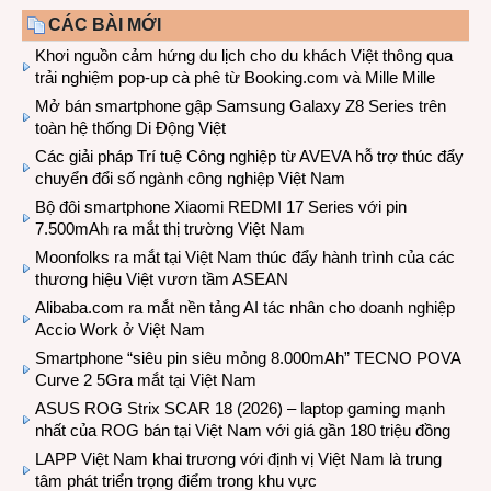
CÁC BÀI MỚI
Khơi nguồn cảm hứng du lịch cho du khách Việt thông qua
trải nghiệm pop-up cà phê từ Booking.com và Mille Mille
Mở bán smartphone gập Samsung Galaxy Z8 Series trên
toàn hệ thống Di Động Việt
Các giải pháp Trí tuệ Công nghiệp từ AVEVA hỗ trợ thúc đẩy
chuyển đổi số ngành công nghiệp Việt Nam
Bộ đôi smartphone Xiaomi REDMI 17 Series với pin
7.500mAh ra mắt thị trường Việt Nam
Moonfolks ra mắt tại Việt Nam thúc đẩy hành trình của các
thương hiệu Việt vươn tầm ASEAN
Alibaba.com ra mắt nền tảng AI tác nhân cho doanh nghiệp
Accio Work ở Việt Nam
Smartphone “siêu pin siêu mỏng 8.000mAh” TECNO POVA
Curve 2 5Gra mắt tại Việt Nam
ASUS ROG Strix SCAR 18 (2026) – laptop gaming mạnh
nhất của ROG bán tại Việt Nam với giá gần 180 triệu đồng
LAPP Việt Nam khai trương với định vị Việt Nam là trung
tâm phát triển trọng điểm trong khu vực