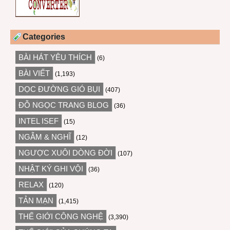
Categories
BÀI HÁT YÊU THÍCH
(6)
BÀI VIẾT
(1,193)
DỌC ĐƯỜNG GIÓ BỤI
(407)
ĐỖ NGỌC TRANG BLOG
(36)
INTEL ISEF
(15)
NGẪM & NGHĨ
(12)
NGƯỢC XUÔI DÒNG ĐỜI
(107)
NHẬT KÝ GHI VỘI
(36)
RELAX
(120)
TẢN MẠN
(1,415)
THẾ GIỚI CÔNG NGHỆ
(3,390)