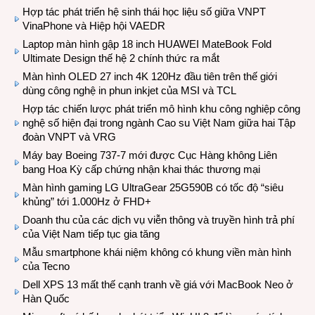
Hợp tác phát triển hệ sinh thái học liệu số giữa VNPT
VinaPhone và Hiệp hội VAEDR
Laptop màn hình gập 18 inch HUAWEI MateBook Fold
Ultimate Design thế hệ 2 chính thức ra mắt
Màn hình OLED 27 inch 4K 120Hz đầu tiên trên thế giới
dùng công nghệ in phun inkjet của MSI và TCL
Hợp tác chiến lược phát triển mô hình khu công nghiệp công
nghệ số hiện đại trong ngành Cao su Việt Nam giữa hai Tập
đoàn VNPT và VRG
Máy bay Boeing 737-7 mới được Cục Hàng không Liên
bang Hoa Kỳ cấp chứng nhận khai thác thương mại
Màn hình gaming LG UltraGear 25G590B có tốc độ “siêu
khủng” tới 1.000Hz ở FHD+
Doanh thu của các dịch vụ viễn thông và truyền hình trả phí
của Việt Nam tiếp tục gia tăng
Mẫu smartphone khái niệm không có khung viền màn hình
của Tecno
Dell XPS 13 mất thế cạnh tranh về giá với MacBook Neo ở
Hàn Quốc