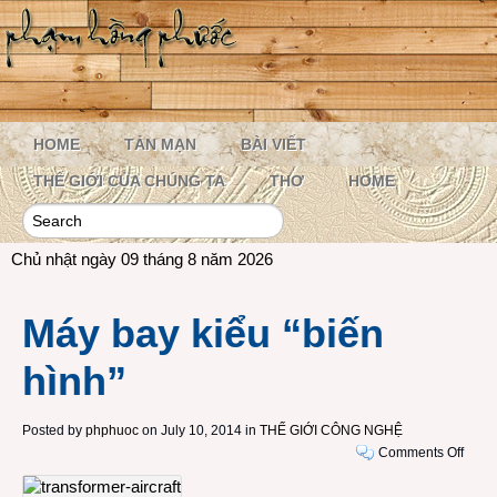
HOME
TẢN MẠN
BÀI VIẾT
THẾ GIỚI CỦA CHÚNG TA
THƠ
HOME
Chủ nhật ngày 09 tháng 8 năm 2026
Máy bay kiểu “biến
hình”
Posted by
phphuoc
on July 10, 2014 in
THẾ GIỚI CÔNG NGHỆ
on
Comments Off
Máy
bay