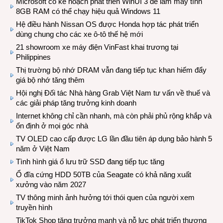
Microsoft có kế hoạch phát triển WinUI 3 để làm máy tính
8GB RAM có thể chạy hiệu quả Windows 11
Hệ điều hành Nissan OS được Honda hợp tác phát triển
dùng chung cho các xe ô-tô thế hệ mới
21 showroom xe máy điện VinFast khai trương tại
Philippines
Thị trường bộ nhớ DRAM vẫn đang tiếp tục khan hiếm đẩy
giá bộ nhớ tăng thêm
Hội nghị Đối tác Nhà hàng Grab Việt Nam tư vấn về thuế và
các giải pháp tăng trưởng kinh doanh
Internet không chỉ cần nhanh, mà còn phải phủ rộng khắp và
ổn định ở mọi góc nhà
TV OLED cao cấp được LG lần đầu tiên áp dụng bảo hành 5
năm ở Việt Nam
Tình hình giá ổ lưu trữ SSD đang tiếp tục tăng
Ổ đĩa cứng HDD 50TB của Seagate có khả năng xuất
xưởng vào năm 2027
TV thông minh ảnh hưởng tới thói quen của người xem
truyền hình
TikTok Shop tăng trưởng mạnh và nỗ lực phát triển thương