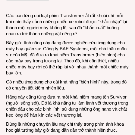
kiểu
“biến
Các bạn từng coi loạt phim Transformer ắt rất khoái chí mỗi
hình”
khi nhìn thấy cảnh những chiếc xe robot được “khắc nhập” lại
thành một người máy khổng lồ, sau đó “khắc xuất” buông
nhau ra trở thành những vật riêng rẽ.
Bây giờ, tính năng này đang được nghiên cứu ứng dụng cho
máy bay quân sự. Công ty BAE Systems, một nhà thầu quân
sự của Mỹ, đã đưa ra khái niệm Transformer (biến hình) cho
các máy bay trong tương lai. Theo đó, khi cần thiết, nhiều
chiếc máy bay rời có thể ráp lại với nhau thành một chiếc máy
bay lớn.
Có nhiều ứng dụng cho cái khả năng “biến hình” này, trong đó
có chuyện tiết kiệm nhiên liệu.
Hãng này cũng từng đưa ra một khái niệm mang tên Survivor
(người sống sót). Đó là khả năng tự làm lành vết thương trong
chiến đấu cho các binh lính, sử dụng những ống nano và chất
keo lỏng để hàn kín các vết thương lại.
Đúng là những chuyện lâu nay chỉ thấy trong phim ảnh khoa
học giả tưởng bây giờ đang dần dần trở thành hiện thực.