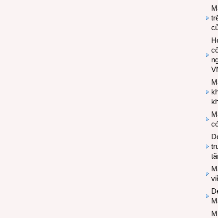
M
tr
c
Hợ
cô
n
V
M
k
kh
M
có
Do
tr
tă
M
v
De
M
Mi