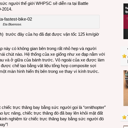
ừ sức người thế giới WHPSC sẽ diễn ra tại Battle
9-2014.
Eta Bluenose.
nh) trước đây của họ đã đạt được vận tốc 125 km/giờ
ạp này có không gian bên trong rất nhỏ hẹp và người
 mái chút nào. Hệ thống của xe giống như xe đạp nằm với
au và ở giữa của bánh trước. Vỏ ngoài của xe được làm
 được chế tạo bằng vật liệu tổng hợp composite sợi
ột màn hình hiển thị bên trong xe thay vì kính trước.
 chiếc trực thăng bay bằng sức người gọi là “ornithopter”
 lực nâng, chiếc trực thăng đó đã bay lên khỏi mặt đất
kinh nghiệm từ chiếc trực thăng bay bằng sức người đó
ay”!