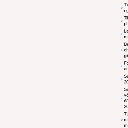
TV
n
T
ph
L
mẽ
Bệ
c
g
Fo
a
Sứ
2
S
vớ
đ
2
Tủ
m
m