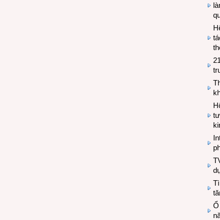
l
q
H
tá
th
2
tr
T
kh
Hộ
tư
k
In
ph
T
d
Tì
tă
Ổ
n