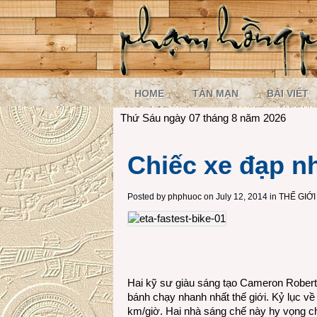
HOME
TẢN MẠN
BÀI VIẾT
Thứ Sáu ngày 07 tháng 8 năm 2026
Chiếc xe đạp nh
Posted by
phphuoc
on July 12, 2014 in
THẾ GIỚ
Hai kỹ sư giàu sáng tạo Cameron Roberts
bánh chạy nhanh nhất thế giới. Kỷ lục v
km/giờ. Hai nhà sáng chế này hy vọng ch