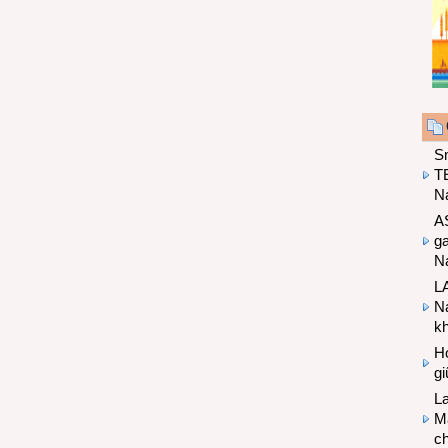
S
T
N
A
g
Na
LA
Na
k
Hợ
g
L
Ma
ch