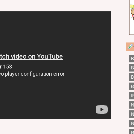
B
B
D
Đ
I
N
N
N
R