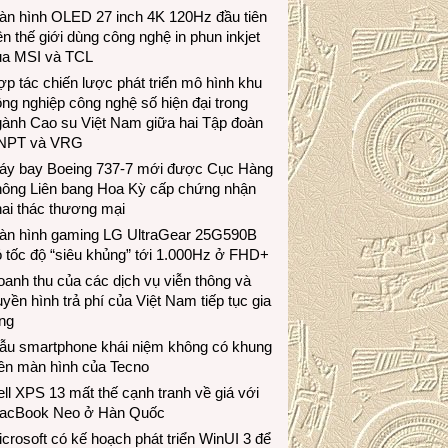
àn hình OLED 27 inch 4K 120Hz đầu tiên
ên thế giới dùng công nghệ in phun inkjet
ủa MSI và TCL
p tác chiến lược phát triển mô hình khu
ng nghiệp công nghệ số hiện đại trong
gành Cao su Việt Nam giữa hai Tập đoàn
NPT và VRG
áy bay Boeing 737-7 mới được Cục Hàng
hông Liên bang Hoa Kỳ cấp chứng nhận
ai thác thương mại
àn hình gaming LG UltraGear 25G590B
 tốc độ “siêu khủng” tới 1.000Hz ở FHD+
anh thu của các dịch vụ viễn thông và
uyền hình trả phí của Việt Nam tiếp tục gia
ng
ẫu smartphone khái niệm không có khung
iền màn hình của Tecno
ll XPS 13 mất thế cạnh tranh về giá với
acBook Neo ở Hàn Quốc
crosoft có kế hoạch phát triển WinUI 3 để