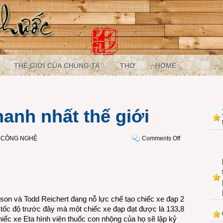
THẾ GIỚI CỦA CHÚNG TA
THƠ
HOME
anh nhất thế giới
on
I CÔNG NGHỆ
Comments Off
Chiếc
xe
đạp
nhanh
nhất
thế
on và Todd Reichert đang nỗ lực chế tạo chiếc xe đạp 2
giới
ề tốc độ trước đây mà một chiếc xe đạp đạt được là 133,8
iếc xe Eta hình viên thuốc con nhộng của họ sẽ lập kỷ