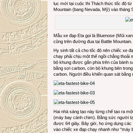
lục mới tại cuộc thi Thách thức tốc độ t
Mountain (bang Nevada, Mỹ) vào tháng 
Mẫu xe đạp Eta gọi là Bluenose (Mũi xa
cũng trên đường đua tại Battle Mountain.
Hy sinh tất cả cho tốc độ nên chiếc xe đ
chạy phải chịu một thế ngồi chẳng thoải
bộ khung được gắn phía trên của bánh s
bằng sợi carbon, còn bộ khung bên trong
carbon. Người điều khiển quan sát bằng m
Hai nhà sáng tạo này từng chế tạo ra một
(máy bay cánh chim). Bằng sức người tạo
được 64 giây. Bây giờ, họ ứng dụng các 
vào chiếc xe đạp chạy nhanh như “máy b