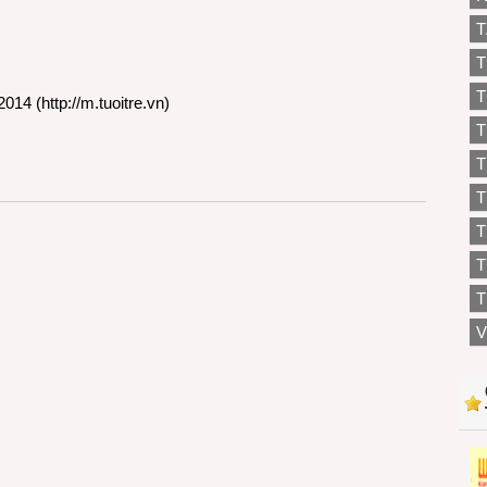
T
T
T
2014 (
http://m.tuoitre.vn
)
T
T
T
T
T
V