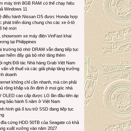
àm máy tính 8GB RAM có thể chạy hiệu
uả Windows 11
ệ điều hành Nissan OS được Honda hợp
c phát triển dùng chung cho các xe ô-tô
ế hệ mới
1 showroom xe máy điện VinFast khai
ương tại Philippines
hị trường bộ nhớ DRAM vẫn đang tiếp tục
an hiếm đẩy giá bộ nhớ tăng thêm
i nghị Đối tác Nhà hàng Grab Việt Nam
 vấn về thuế và các giải pháp tăng trưởng
inh doanh
ternet không chỉ cần nhanh, mà còn phải
ủ rộng khắp và ổn định ở mọi góc nhà
V OLED cao cấp được LG lần đầu tiên áp
ụng bảo hành 5 năm ở Việt Nam
nh hình giá ổ lưu trữ SSD đang tiếp tục
ng
 đĩa cứng HDD 50TB của Seagate có khả
ăng xuất xưởng vào năm 2027