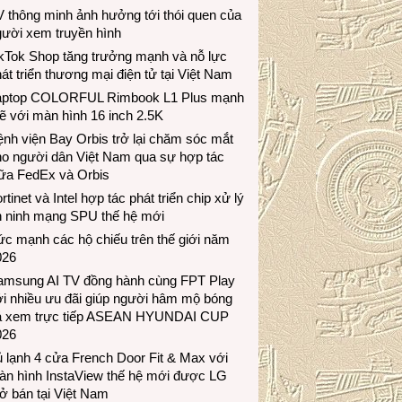
 thông minh ảnh hưởng tới thói quen của
gười xem truyền hình
ikTok Shop tăng trưởng mạnh và nỗ lực
át triển thương mại điện tử tại Việt Nam
aptop COLORFUL Rimbook L1 Plus mạnh
 với màn hình 16 inch 2.5K
nh viện Bay Orbis trở lại chăm sóc mắt
ho người dân Việt Nam qua sự hợp tác
iữa FedEx và Orbis
rtinet và Intel hợp tác phát triển chip xử lý
n ninh mạng SPU thế hệ mới
c mạnh các hộ chiếu trên thế giới năm
026
amsung AI TV đồng hành cùng FPT Play
i nhiều ưu đãi giúp người hâm mộ bóng
á xem trực tiếp ASEAN HYUNDAI CUP
026
 lạnh 4 cửa French Door Fit & Max với
àn hình InstaView thế hệ mới được LG
ở bán tại Việt Nam