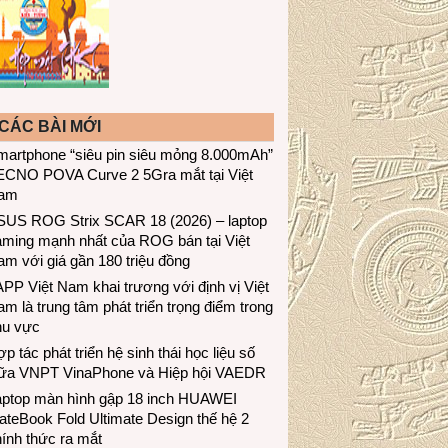
CÁC BÀI MỚI
martphone “siêu pin siêu mỏng 8.000mAh”
ECNO POVA Curve 2 5Gra mắt tại Việt
am
SUS ROG Strix SCAR 18 (2026) – laptop
aming mạnh nhất của ROG bán tại Việt
m với giá gần 180 triệu đồng
PP Việt Nam khai trương với định vị Việt
m là trung tâm phát triển trọng điểm trong
hu vực
p tác phát triển hệ sinh thái học liệu số
iữa VNPT VinaPhone và Hiệp hội VAEDR
aptop màn hình gập 18 inch HUAWEI
teBook Fold Ultimate Design thế hệ 2
ính thức ra mắt