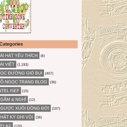
Categories
ÀI HÁT YÊU THÍCH
(6)
ÀI VIẾT
(1,193)
ỌC ĐƯỜNG GIÓ BỤI
(407)
Ỗ NGỌC TRANG BLOG
(36)
NTEL ISEF
(15)
GẪM & NGHĨ
(12)
GƯỢC XUÔI DÒNG ĐỜI
(107)
HẬT KÝ GHI VỘI
(36)
ELAX
(120)