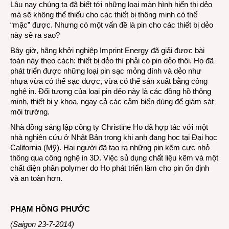
Lâu nay chúng ta đã biết tới những loại màn hình hiển thị dẻo
mà sẽ không thể thiếu cho các thiết bị thông minh có thể
“mặc” được. Nhưng có một vấn đề là pin cho các thiết bị dẻo
này sẽ ra sao?
Bây giờ, hãng khởi nghiệp Imprint Energy đã giải được bài
toán này theo cách: thiết bị dẻo thì phải có pin dẻo thôi. Họ đã
phát triển được những loại pin sạc mỏng dính và dẻo như
nhựa vừa có thể sạc được, vừa có thể sản xuất bằng công
nghệ in. Đối tượng của loại pin dẻo này là các đồng hồ thông
minh, thiết bị y khoa, ngay cả các cảm biến dùng để giám sát
môi trường.
Nhà đồng sáng lập công ty Christine Ho đã hợp tác với một
nhà nghiên cứu ở Nhật Bản trong khi anh đang học tại Đại học
California (Mỹ). Hai người đã tạo ra những pin kẽm cực nhỏ
thông qua công nghệ in 3D. Việc sủ dụng chất liệu kẽm và một
chất điện phân polymer do Ho phát triển làm cho pin ổn định
và an toàn hơn.
PHẠM HỒNG PHƯỚC
(Saigon 23-7-2014)