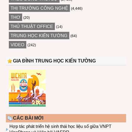
THỊ TRƯỜNG CÔNG NGHỆ
(4,446)
THƠ
(20)
THỦ THUẬT OFFICE
(14)
TRUNG HỌC KIẾN TƯỜNG
(64)
VIDEO
(242)
GIA ĐÌNH TRUNG HỌC KIẾN TƯỜNG
CÁC BÀI MỚI
Hợp tác phát triển hệ sinh thái học liệu số giữa VNPT