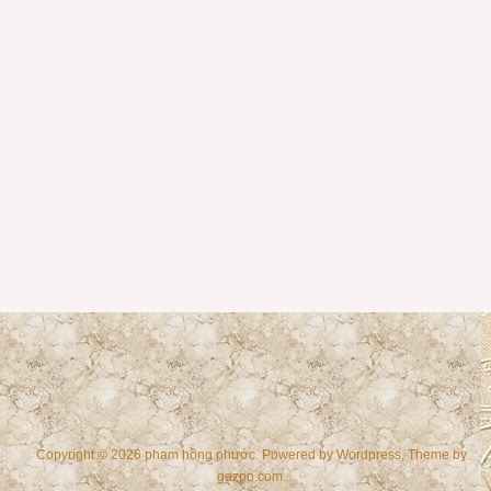
Copyright © 2026 phạm hồng phước. Powered by
Wordpress
, Theme by
gazpo.com
.