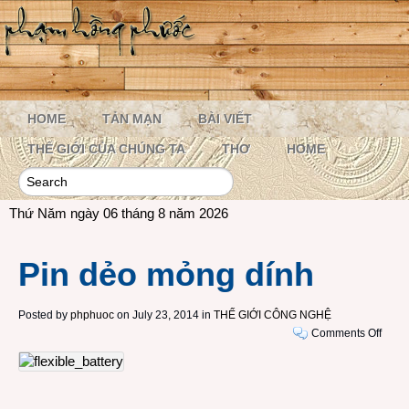
HOME
TẢN MẠN
BÀI VIẾT
THẾ GIỚI CỦA CHÚNG TA
THƠ
HOME
Thứ Năm ngày 06 tháng 8 năm 2026
Pin dẻo mỏng dính
Posted by
phphuoc
on July 23, 2014 in
THẾ GIỚI CÔNG NGHỆ
on
Comments Off
Pin
dẻo
mỏng
dính