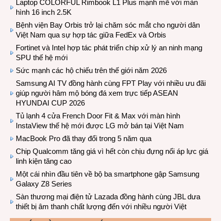
Laptop COLORFUL Rimbook L1 Plus mạnh mẽ với màn
hình 16 inch 2.5K
Bệnh viện Bay Orbis trở lại chăm sóc mắt cho người dân
Việt Nam qua sự hợp tác giữa FedEx và Orbis
Fortinet và Intel hợp tác phát triển chip xử lý an ninh mạng
SPU thế hệ mới
Sức mạnh các hộ chiếu trên thế giới năm 2026
Samsung AI TV đồng hành cùng FPT Play với nhiều ưu đãi
giúp người hâm mộ bóng đá xem trực tiếp ASEAN
HYUNDAI CUP 2026
Tủ lạnh 4 cửa French Door Fit & Max với màn hình
InstaView thế hệ mới được LG mở bán tại Việt Nam
MacBook Pro đã thay đổi trong 5 năm qua
Chip Qualcomm tăng giá vì hết còn chịu đựng nổi áp lực giá
linh kiện tăng cao
Một cái nhìn đầu tiên về bộ ba smartphone gập Samsung
Galaxy Z8 Series
Sàn thương mại điện tử Lazada đồng hành cùng JBL dưa
thiết bị âm thanh chất lượng đến với nhiều người Việt