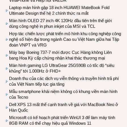
VinaPhone và Hiệp hội VAEDR
Laptop màn hình gập 18 inch HUAWEI MateBook Fold
Ultimate Design thế hệ 2 chính thức ra mắt
Màn hình OLED 27 inch 4K 120Hz đầu tiên trên thế giới
dùng công nghệ in phun inkjet của MSI và TCL
Hợp tác chiến lược phát triển mô hình khu công nghiệp công
nghệ số hiện đại trong ngành Cao su Việt Nam giữa hai Tập
đoàn VNPT và VRG
Máy bay Boeing 737-7 mới được Cục Hàng không Liên
bang Hoa Kỳ cấp chứng nhận khai thác thương mại
Màn hình gaming LG UltraGear 25G590B có tốc độ “siêu
khủng” tới 1.000Hz ở FHD+
Doanh thu của các dịch vụ viễn thông và truyền hình trả phí
của Việt Nam tiếp tục gia tăng
Mẫu smartphone khái niệm không có khung viền màn hình
của Tecno
Dell XPS 13 mất thế cạnh tranh về giá với MacBook Neo ở
Hàn Quốc
Microsoft có kế hoạch phát triển WinUI 3 để làm máy tính
8GB RAM có thể chạy hiệu quả Windows 11