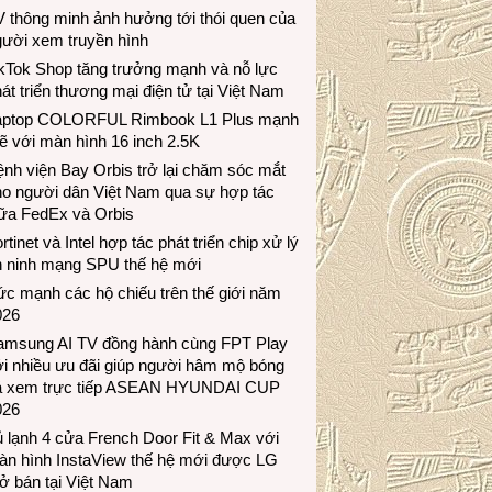
 thông minh ảnh hưởng tới thói quen của
gười xem truyền hình
ikTok Shop tăng trưởng mạnh và nỗ lực
át triển thương mại điện tử tại Việt Nam
aptop COLORFUL Rimbook L1 Plus mạnh
 với màn hình 16 inch 2.5K
nh viện Bay Orbis trở lại chăm sóc mắt
ho người dân Việt Nam qua sự hợp tác
iữa FedEx và Orbis
rtinet và Intel hợp tác phát triển chip xử lý
n ninh mạng SPU thế hệ mới
c mạnh các hộ chiếu trên thế giới năm
026
amsung AI TV đồng hành cùng FPT Play
i nhiều ưu đãi giúp người hâm mộ bóng
á xem trực tiếp ASEAN HYUNDAI CUP
026
 lạnh 4 cửa French Door Fit & Max với
àn hình InstaView thế hệ mới được LG
ở bán tại Việt Nam