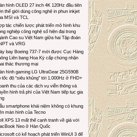
àn hình OLED 27 inch 4K 120Hz đầu tiên
ên thế giới dùng công nghệ in phun inkjet
ủa MSI và TCL
p tác chiến lược phát triển mô hình khu
ng nghiệp công nghệ số hiện đại trong
gành Cao su Việt Nam giữa hai Tập đoàn
NPT và VRG
áy bay Boeing 737-7 mới được Cục Hàng
hông Liên bang Hoa Kỳ cấp chứng nhận
ai thác thương mại
àn hình gaming LG UltraGear 25G590B
 tốc độ “siêu khủng” tới 1.000Hz ở FHD+
anh thu của các dịch vụ viễn thông và
uyền hình trả phí của Việt Nam tiếp tục gia
ng
ẫu smartphone khái niệm không có khung
iền màn hình của Tecno
ll XPS 13 mất thế cạnh tranh về giá với
acBook Neo ở Hàn Quốc
crosoft có kế hoạch phát triển WinUI 3 để