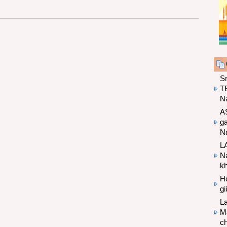
S
T
N
A
g
Na
LA
Na
k
Hợ
g
L
Ma
ch