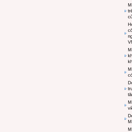
M
tr
c
Hợ
cô
n
V
M
k
kh
M
có
Do
tr
tă
M
v
De
M
Mi