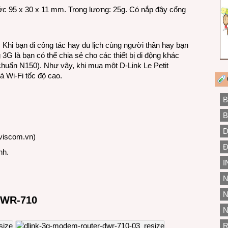
ước 95 x 30 x 11 mm. Trọng lượng: 25g. Có nắp đậy cổng
. Khi bạn đi công tác hay du lịch cùng người thân hay bạn
 3G là bạn có thể chia sẻ cho các thiết bị di động khác
(chuấn N150). Như vậy, khi mua một D-Link Le Petit
 Wi-Fi tốc độ cao.
B
B
D
viscom.vn
)
Đ
nh.
I
N
N
 DWR-710
N
R