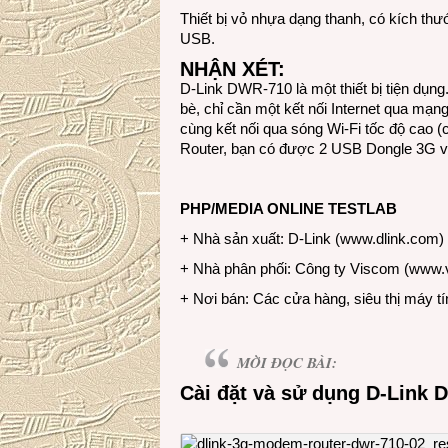
Thiết bị vỏ nhựa dạng thanh, có kích th
USB.
NHẬN XÉT:
D-Link DWR-710 là một thiết bị tiện dụng
bè, chỉ cần một kết nối Internet qua mạng
cùng kết nối qua sóng Wi-Fi tốc độ cao 
Router, bạn có được 2 USB Dongle 3G và
PHP/MEDIA ONLINE TESTLAB
+ Nhà sản xuất: D-Link (
www.dlink.com
)
+ Nhà phân phối: Công ty Viscom (
www.
+ Nơi bán: Các cửa hàng, siêu thị máy tí
MỜI ĐỌC BÀI:
Cài đặt và sử dụng D-Link