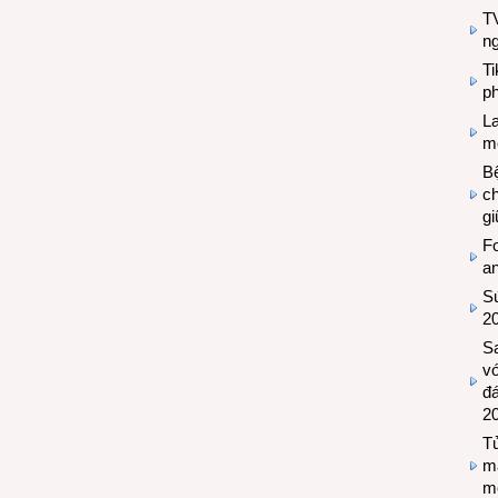
TV
n
T
ph
L
mẽ
Bệ
c
g
Fo
a
Sứ
2
S
vớ
đ
2
Tủ
m
m