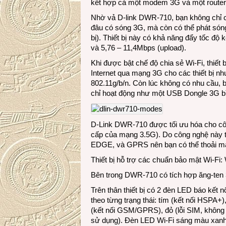
kết hợp cả một modem 3G và một router 
Nhờ vả D-link DWR-710, bạn không chỉ có
đâu có sóng 3G, mà còn có thể phát sóng W
bị). Thiết bị này có khả năng đẩy tốc độ
và 5,76 – 11,4Mbps (upload).
Khi được bật chế độ chia sẻ Wi-Fi, thiết
Internet qua mạng 3G cho các thiết bị nh
802.11g/b/n. Còn lúc không có nhu cầu, b
chỉ hoạt động như một USB Dongle 3G b
D-Link DWR-710 được tối ưu hóa cho côn
cấp của mạng 3.5G). Do công nghệ này
EDGE, và GPRS nên bạn có thể thoải má
Thiết bị hỗ trợ các chuẩn bảo mật Wi-
Bên trong DWR-710 có tích hợp ăng-ten 
Trên thân thiết bị có 2 đèn LED báo kết 
theo từng trạng thái: tím (kết nối HS
(kết nối GSM/GPRS), đỏ (lỗi SIM, không 
sử dụng). Đèn LED Wi-Fi sáng màu xanh 