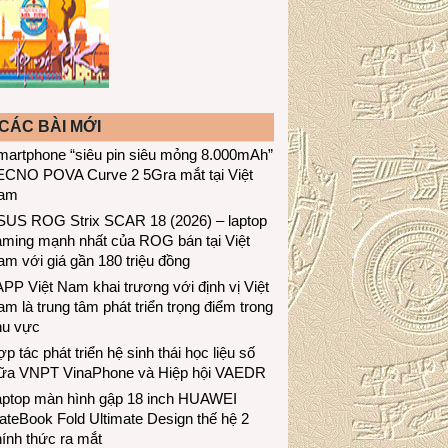
CÁC BÀI MỚI
martphone “siêu pin siêu mỏng 8.000mAh”
ECNO POVA Curve 2 5Gra mắt tại Việt
am
SUS ROG Strix SCAR 18 (2026) – laptop
aming mạnh nhất của ROG bán tại Việt
m với giá gần 180 triệu đồng
PP Việt Nam khai trương với định vị Việt
m là trung tâm phát triển trọng điểm trong
hu vực
p tác phát triển hệ sinh thái học liệu số
iữa VNPT VinaPhone và Hiệp hội VAEDR
aptop màn hình gập 18 inch HUAWEI
teBook Fold Ultimate Design thế hệ 2
ính thức ra mắt