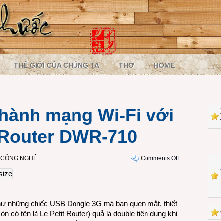
THẾ GIỚI CỦA CHÚNG TA
THƠ
HOME
hành mạng Wi-Fi với
t Router DWR-710
on
I CÔNG NGHỆ
Comments Off
Biến
mạng
3G
thành
như những chiếc USB Dongle 3G mà bạn quen mắt, thiết
mạng
có tên là Le Petit Router) quả là double tiện dụng khi
Wi-