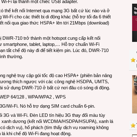
Wi-Fi lại thành một chiếc USB adapter.
Fi
với
 thể kết nối Internet qua mạng 3G bất cứ lúc nào và ở
D-
i-Fi cho các thiết bị di động khác (hỗ trợ tối đa 6 thiết
Link
 kết nối qua giao thức HSPA+ lên tới 21Mbps (download)
Le
Petit
 bị DWR-710 trở thành một hotspot cung cấp kết nối
Router
ư smartphone, tablet, laptop,… Hỗ trợ chuẩn Wi-Fi
DWR-
ạn tắt chế độ này đi để tiết kiệm pin. Lúc đó, DWR-710
710
ình thường.
g nghệ truy cập gói tốc độ cao HSPA+ (phiên bản nâng
 tương thích ngược với các công nghệ HSDPA, UMTS,
i sử dụng DWR-710 ở bất cứ nơi đâu có sóng di động.
Fi: WEP 64/128 , WPA/WPA2 , WPS
3G/Wi-Fi. Nó hỗ trợ dạng SIM card chuẩn 6-pin.
nối 3G và Wi-Fi. Đèn LED tín hiệu 3G thay đổi màu tùy
PA+), xanh dương (kết nối WCDMA/HSDPA/HSUPA), xanh lá
có dịch vụ), hổ phách (tím thấy dịch vụ roaming không
lá khi chế độ Wi-Fi đang hoạt động.