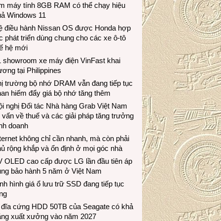
àm máy tính 8GB RAM có thể chạy hiệu
uả Windows 11
ệ điều hành Nissan OS được Honda hợp
c phát triển dùng chung cho các xe ô-tô
ế hệ mới
1 showroom xe máy điện VinFast khai
ương tại Philippines
hị trường bộ nhớ DRAM vẫn đang tiếp tục
an hiếm đẩy giá bộ nhớ tăng thêm
i nghị Đối tác Nhà hàng Grab Việt Nam
 vấn về thuế và các giải pháp tăng trưởng
inh doanh
ternet không chỉ cần nhanh, mà còn phải
ủ rộng khắp và ổn định ở mọi góc nhà
V OLED cao cấp được LG lần đầu tiên áp
ụng bảo hành 5 năm ở Việt Nam
nh hình giá ổ lưu trữ SSD đang tiếp tục
ng
 đĩa cứng HDD 50TB của Seagate có khả
ăng xuất xưởng vào năm 2027