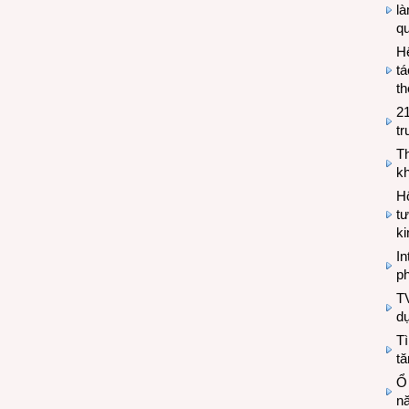
l
q
H
tá
th
2
tr
T
kh
Hộ
tư
k
In
ph
T
d
Tì
tă
Ổ
n