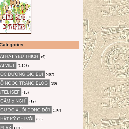
Categories
ÀI HÁT YÊU THÍCH
(6)
ÀI VIẾT
(1,193)
ỌC ĐƯỜNG GIÓ BỤI
(407)
Ỗ NGỌC TRANG BLOG
(36)
NTEL ISEF
(15)
GẪM & NGHĨ
(12)
GƯỢC XUÔI DÒNG ĐỜI
(107)
HẬT KÝ GHI VỘI
(36)
ELAX
(120)