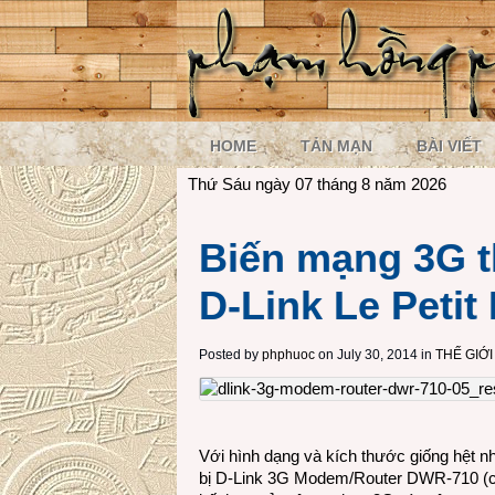
HOME
TẢN MẠN
BÀI VIẾT
Thứ Sáu ngày 07 tháng 8 năm 2026
Biến mạng 3G t
D-Link Le Peti
Posted by
phphuoc
on July 30, 2014 in
THẾ GIỚ
Với hình dạng và kích thước giống hệt 
bị D-Link 3G Modem/Router DWR-710 (còn 