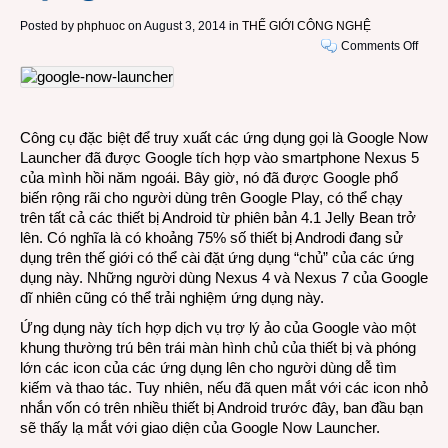
Posted by
phphuoc
on August 3, 2014 in
THẾ GIỚI CÔNG NGHỆ
on
Comments Off
Ứng
dụng
“chủ”
của
Công cụ đặc biệt để truy xuất các ứng dụng gọi là Google Now
các
Launcher đã được Google tích hợp vào smartphone Nexus 5
ứng
của mình hồi năm ngoái. Bây giờ, nó đã được Google phổ
dụng
biến rộng rãi cho người dùng trên Google Play, có thể chạy
Andro
trên tất cả các thiết bị Android từ phiên bản 4.1 Jelly Bean trở
giờ
lên. Có nghĩa là có khoảng 75% số thiết bị Androdi đang sử
đã
dụng trên thế giới có thể cài đặt ứng dụng “chủ” của các ứng
được
dụng này. Những người dùng Nexus 4 và Nexus 7 của Google
phát
dĩ nhiên cũng có thể trải nghiệm ứng dụng này.
hành
rộng
Ứng dụng này tích hợp dịch vụ trợ lý ảo của Google vào một
rãi
khung thường trú bên trái màn hình chủ của thiết bị và phóng
lớn các icon của các ứng dụng lên cho người dùng dễ tìm
kiếm và thao tác. Tuy nhiên, nếu đã quen mắt với các icon nhỏ
nhắn vốn có trên nhiều thiết bị Android trước đây, ban đầu bạn
sẽ thấy lạ mắt với giao diện của Google Now Launcher.