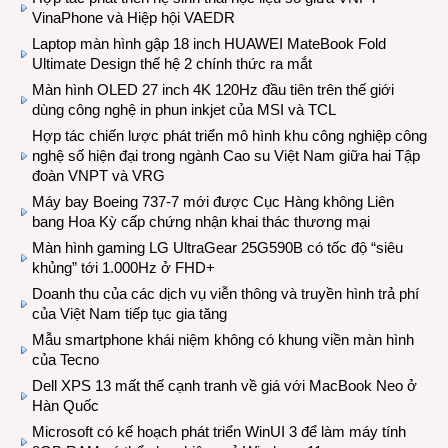
VinaPhone và Hiệp hội VAEDR
Laptop màn hình gập 18 inch HUAWEI MateBook Fold
Ultimate Design thế hệ 2 chính thức ra mắt
Màn hình OLED 27 inch 4K 120Hz đầu tiên trên thế giới
dùng công nghệ in phun inkjet của MSI và TCL
Hợp tác chiến lược phát triển mô hình khu công nghiệp công
nghệ số hiện đại trong ngành Cao su Việt Nam giữa hai Tập
đoàn VNPT và VRG
Máy bay Boeing 737-7 mới được Cục Hàng không Liên
bang Hoa Kỳ cấp chứng nhận khai thác thương mại
Màn hình gaming LG UltraGear 25G590B có tốc độ “siêu
khủng” tới 1.000Hz ở FHD+
Doanh thu của các dịch vụ viễn thông và truyền hình trả phí
của Việt Nam tiếp tục gia tăng
Mẫu smartphone khái niệm không có khung viền màn hình
của Tecno
Dell XPS 13 mất thế cạnh tranh về giá với MacBook Neo ở
Hàn Quốc
Microsoft có kế hoạch phát triển WinUI 3 để làm máy tính