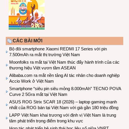
CÁC BÀI MỚI
Bộ đôi smartphone Xiaomi REDMI 17 Series với pin
7.500mAh ra mắt thị trường Việt Nam
Moonfolks ra mắt tại Việt Nam thúc đẩy hành trình của các
thương hiệu Việt vươn tầm ASEAN
Alibaba.com ra mắt nền tảng AI tác nhân cho doanh nghiệp
Accio Work ở Việt Nam
Smartphone “siêu pin siêu mỏng 8.000mAh” TECNO POVA
Curve 2 5Gra mắt tại Việt Nam
ASUS ROG Strix SCAR 18 (2026) – laptop gaming mạnh
nhất của ROG bán tại Việt Nam với giá gần 180 triệu đồng
LAPP Việt Nam khai trương với định vị Việt Nam là trung
tâm phát triển trọng điểm trong khu vực
Hợp tác phát triển hệ sinh thái học liệu số giữa VNPT