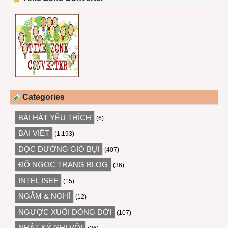
Categories
BÀI HÁT YÊU THÍCH
(6)
BÀI VIẾT
(1,193)
DỌC ĐƯỜNG GIÓ BỤI
(407)
ĐỖ NGỌC TRANG BLOG
(36)
INTEL ISEF
(15)
NGẪM & NGHĨ
(12)
NGƯỢC XUÔI DÒNG ĐỜI
(107)
NHẬT KÝ GHI VỘI