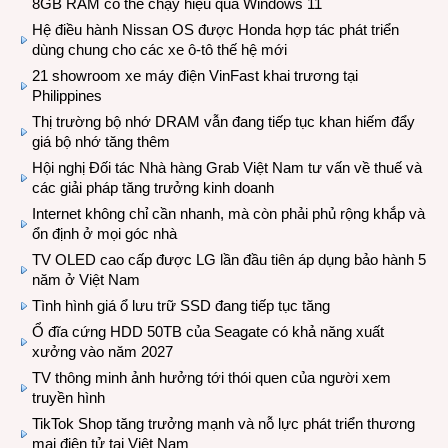
8GB RAM có thể chạy hiệu quả Windows 11
Hệ điều hành Nissan OS được Honda hợp tác phát triển
dùng chung cho các xe ô-tô thế hệ mới
21 showroom xe máy điện VinFast khai trương tại
Philippines
Thị trường bộ nhớ DRAM vẫn đang tiếp tục khan hiếm đẩy
giá bộ nhớ tăng thêm
Hội nghị Đối tác Nhà hàng Grab Việt Nam tư vấn về thuế và
các giải pháp tăng trưởng kinh doanh
Internet không chỉ cần nhanh, mà còn phải phủ rộng khắp và
ổn định ở mọi góc nhà
TV OLED cao cấp được LG lần đầu tiên áp dụng bảo hành 5
năm ở Việt Nam
Tình hình giá ổ lưu trữ SSD đang tiếp tục tăng
Ổ đĩa cứng HDD 50TB của Seagate có khả năng xuất
xưởng vào năm 2027
TV thông minh ảnh hưởng tới thói quen của người xem
truyền hình
TikTok Shop tăng trưởng mạnh và nỗ lực phát triển thương
mại điện tử tại Việt Nam