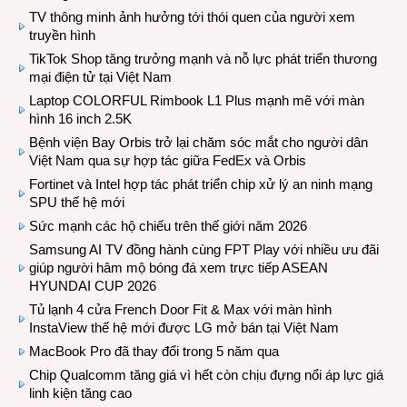
TV thông minh ảnh hưởng tới thói quen của người xem
truyền hình
TikTok Shop tăng trưởng mạnh và nỗ lực phát triển thương
mại điện tử tại Việt Nam
Laptop COLORFUL Rimbook L1 Plus mạnh mẽ với màn
hình 16 inch 2.5K
Bệnh viện Bay Orbis trở lại chăm sóc mắt cho người dân
Việt Nam qua sự hợp tác giữa FedEx và Orbis
Fortinet và Intel hợp tác phát triển chip xử lý an ninh mạng
SPU thế hệ mới
Sức mạnh các hộ chiếu trên thế giới năm 2026
Samsung AI TV đồng hành cùng FPT Play với nhiều ưu đãi
giúp người hâm mộ bóng đá xem trực tiếp ASEAN
HYUNDAI CUP 2026
Tủ lạnh 4 cửa French Door Fit & Max với màn hình
InstaView thế hệ mới được LG mở bán tại Việt Nam
MacBook Pro đã thay đổi trong 5 năm qua
Chip Qualcomm tăng giá vì hết còn chịu đựng nổi áp lực giá
linh kiện tăng cao