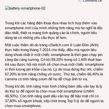
on
Comments Off
Ngườ
tiêu
dùng
khoái
Trong khi các hãng điện thoại đưa nhau tích hợp thêm vào
nhất
smartphone mới của mình những tính năng mà họ nghĩ là độc
là
đáo nhất, thiệt ra mang tính quảng cáo là chính, người tiêu
smar
dùng lại có những yêu cầu thực tế hơn.
có
pin
Một cuộc thăm dò do trang uSwitch.com ở Luân Đôn (Anh)
xài
thực hiện trong tháng 7-2014 cho thấy, điều mà người tiêu
lâu
dùng khoái nhất ở một chiếc smartphone là thời gian chạy pin
càng dai càng sướng. Có tới 89,20% trong số 1.605 thuê bao
trả sau được hỏi nói mình sẽ chọn mua một chiếc smartphone
vì thời lượng pin khỏe của nó. Lý do mua đứng thứ nhì, chiếm
67,20% là tính năng chống vô nước. Thứ ba, chiếm 66,40% là
camera có tính năng zoom để họ dễ chụp ảnh từ xa.
Trong khi đó, tính năng màn hình chống bám dấu vân tay là lý
do thứ tư để người ta chọn mua một smartphone (chiếm
48,50%). Còn tính năng quét dấu vân tay để bảo mật chỉ có
37,60% số người khoái, xếp chót trong Top 5 lý do để người ta
chọn mua smartphone.