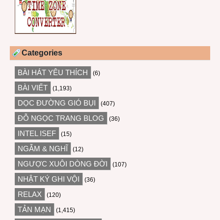
Categories
BÀI HÁT YÊU THÍCH
(6)
BÀI VIẾT
(1,193)
DỌC ĐƯỜNG GIÓ BỤI
(407)
ĐỖ NGỌC TRANG BLOG
(36)
INTEL ISEF
(15)
NGẪM & NGHĨ
(12)
NGƯỢC XUÔI DÒNG ĐỜI
(107)
NHẬT KÝ GHI VỘI
(36)
RELAX
(120)
TẢN MẠN
(1,415)