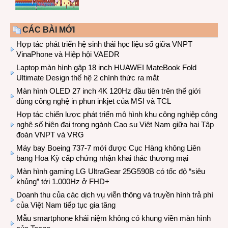
CÁC BÀI MỚI
Hợp tác phát triển hệ sinh thái học liệu số giữa VNPT
VinaPhone và Hiệp hội VAEDR
Laptop màn hình gập 18 inch HUAWEI MateBook Fold
Ultimate Design thế hệ 2 chính thức ra mắt
Màn hình OLED 27 inch 4K 120Hz đầu tiên trên thế giới
dùng công nghệ in phun inkjet của MSI và TCL
Hợp tác chiến lược phát triển mô hình khu công nghiệp công
nghệ số hiện đại trong ngành Cao su Việt Nam giữa hai Tập
đoàn VNPT và VRG
Máy bay Boeing 737-7 mới được Cục Hàng không Liên
bang Hoa Kỳ cấp chứng nhận khai thác thương mại
Màn hình gaming LG UltraGear 25G590B có tốc độ “siêu
khủng” tới 1.000Hz ở FHD+
Doanh thu của các dịch vụ viễn thông và truyền hình trả phí
của Việt Nam tiếp tục gia tăng
Mẫu smartphone khái niệm không có khung viền màn hình