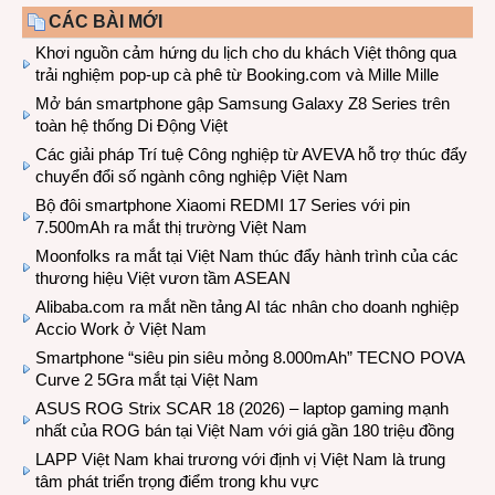
CÁC BÀI MỚI
Khơi nguồn cảm hứng du lịch cho du khách Việt thông qua
trải nghiệm pop-up cà phê từ Booking.com và Mille Mille
Mở bán smartphone gập Samsung Galaxy Z8 Series trên
toàn hệ thống Di Động Việt
Các giải pháp Trí tuệ Công nghiệp từ AVEVA hỗ trợ thúc đẩy
chuyển đổi số ngành công nghiệp Việt Nam
Bộ đôi smartphone Xiaomi REDMI 17 Series với pin
7.500mAh ra mắt thị trường Việt Nam
Moonfolks ra mắt tại Việt Nam thúc đẩy hành trình của các
thương hiệu Việt vươn tầm ASEAN
Alibaba.com ra mắt nền tảng AI tác nhân cho doanh nghiệp
Accio Work ở Việt Nam
Smartphone “siêu pin siêu mỏng 8.000mAh” TECNO POVA
Curve 2 5Gra mắt tại Việt Nam
ASUS ROG Strix SCAR 18 (2026) – laptop gaming mạnh
nhất của ROG bán tại Việt Nam với giá gần 180 triệu đồng
LAPP Việt Nam khai trương với định vị Việt Nam là trung
tâm phát triển trọng điểm trong khu vực