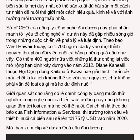
biển sâu là nơi duy nhất có thể sản xuất đủ hải sản một cách
tự nhiên để nuôi thế giới một cách hiệu quả, kinh tế và với ảnh
hưởng môi trường thấp nhất.
Sở dĩ CEO của công ty công nghệ đại dương này phải nhấn
mạnh tới yếu tố công nghệ vì dự án này đã gặp nhiều sóng gió
trong những cuộc chiến về pháp lý và luật định. Theo báo
West Hawaii Today, có 1.700 người đã ký vào một thỉnh
nguyện thư phản đối việc nuôi cá bằng những quả cầu như
vậy. Có thêm 400 người nữa viết những lá thư chống lại việc
mở rộng hạn định xây dựng vào năm 2012. Diane Kanealii
thuộc Hội Cộng đồng Kailapa ở Kawaihae giải thích: “Vấn đề
mấu chốt là lợi ích không thể so với các nguy cơ, chứ không
phải vấn đề loại cá gì mà họ dự định nuôi.”
Giới quan sát cho rằng có lẽ chính công ty đang muốn thử
nghiệm công nghệ nuôi cá biển sâu tự động này cũng không
quan tâm tới loại cá mà họ có thể nuôi. Cái chính là theo dự
báo của Fish Information & Services, thị trường toàn cầu về
thiết bị nuôi cá biển sâu sẽ lên tới 75 tỷ USD vào năm 2020.
Mời bạn xem clip về dự án Quả cầu đại dương: