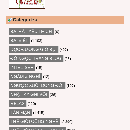
Categories
BÀI HÁT YÊU THÍCH
(6)
BÀI VIẾT
(1,193)
DỌC ĐƯỜNG GIÓ BỤI
(407)
ĐỖ NGỌC TRANG BLOG
(36)
INTEL ISEF
(15)
NGẪM & NGHĨ
(12)
NGƯỢC XUÔI DÒNG ĐỜI
(107)
NHẬT KÝ GHI VỘI
(36)
RELAX
(120)
TẢN MẠN
(1,415)
THẾ GIỚI CÔNG NGHỆ
(3,390)