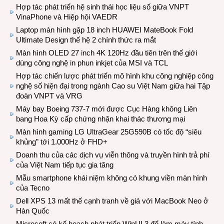
Hợp tác phát triển hệ sinh thái học liệu số giữa VNPT
VinaPhone và Hiệp hội VAEDR
Laptop màn hình gập 18 inch HUAWEI MateBook Fold
Ultimate Design thế hệ 2 chính thức ra mắt
Màn hình OLED 27 inch 4K 120Hz đầu tiên trên thế giới
dùng công nghệ in phun inkjet của MSI và TCL
Hợp tác chiến lược phát triển mô hình khu công nghiệp công
nghệ số hiện đại trong ngành Cao su Việt Nam giữa hai Tập
đoàn VNPT và VRG
Máy bay Boeing 737-7 mới được Cục Hàng không Liên
bang Hoa Kỳ cấp chứng nhận khai thác thương mại
Màn hình gaming LG UltraGear 25G590B có tốc độ “siêu
khủng” tới 1.000Hz ở FHD+
Doanh thu của các dịch vụ viễn thông và truyền hình trả phí
của Việt Nam tiếp tục gia tăng
Mẫu smartphone khái niệm không có khung viền màn hình
của Tecno
Dell XPS 13 mất thế cạnh tranh về giá với MacBook Neo ở
Hàn Quốc
Microsoft có kế hoạch phát triển WinUI 3 để làm máy tính