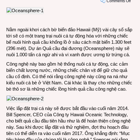
on
Comments Off
Dự
án
nuôi
cá
Nằm ngoài khơi cách bờ biển đảo Hawaii (Mỹ) vài cây số sắp
trong
tới sẽ có một trang trại nuôi cá tự động hóa với những chiếc
nhữn
bể nuôi hình quả cầu khổng lồ ở sâu cách mặt biển 1.300 feet
quả
(396 mét). Dự án Quả cầu đại đương (Oceansphere) này sẽ
cầu
nuôi 1.000 tấn cá ngừ ahi và vi xanh được ương từ trứng cá.
đại
dươn
Công nghệ này bao gồm hệ thống nuôi cá tự động, các cảm
khổn
biến chất lượng nước, những chiếc chân vịt để giữ cho quả
lồ
cầu cố định. Có thể nói rằng công nghệ này cũng na ná như
kiểu nuôi cá bè ở Việt Nam. Cái khác là thay cho những chiếc
bè thô sơ là những chiếc lồng hình quả cầu công nghệ cao.
Việc lắp đặt trại cá này sẽ được bắt đầu vào cuối năm 2014.
Bill Spencer, CEO của Công ty Hawaii Oceanic Technology,
cho biết quả cầu đầu tiên hầu như là để hoàn thiện công nghệ
này. Sau khi được lắp đặt và thử nghiệm, đợt thu hoạch đầu
tiên có thể diễn ra vào cuối năm 2017. Ông khẳng định: “Mục
tiêu hàng đầu của chúng tôi là công nghệ.” Spencer nói rằng