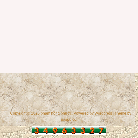
Copyright © 2026 phạm hồng phước. Powered by
Wordpress
, Theme by
gazpo.com
.