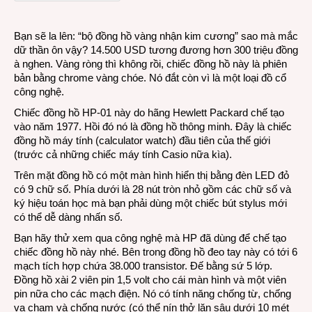
hồ
thông
Bạn sẽ la lên: “bộ đồng hồ vàng nhận kim cương” sao mà mắc
minh
dữ thần ôn vậy? 14.500 USD tương đương hơn 300 triệu đồng
trị
à nghen. Vàng ròng thì không rồi, chiếc đồng hồ này là phiên
giá
bản bằng chrome vàng chóe. Nó đắt còn vì là một loại đồ cổ
14.5
công nghệ.
USD
Chiếc đồng hồ HP-01 này do hãng Hewlett Packard chế tạo
vào năm 1977. Hồi đó nó là đồng hồ thông minh. Đây là chiếc
đồng hồ máy tính (calculator watch) đầu tiên của thế giới
(trước cả những chiếc máy tính Casio nữa kìa).
Trên mặt đồng hồ có một màn hình hiển thị bằng đèn LED đỏ
có 9 chữ số. Phía dưới là 28 nút tròn nhỏ gồm các chữ số và
ký hiệu toán học mà bạn phải dùng một chiếc bút stylus mới
có thể dễ dàng nhấn số.
Bạn hãy thử xem qua công nghệ mà HP đã dùng để chế tạo
chiếc đồng hồ này nhé. Bên trong đồng hồ đeo tay này có tới 6
mạch tích hợp chứa 38.000 transistor. Đế bằng sứ 5 lớp.
Đồng hồ xài 2 viên pin 1,5 volt cho cái màn hình và một viên
pin nữa cho các mạch điện. Nó có tính năng chống từ, chống
va chạm và chống nước (có thể nín thở lặn sâu dưới 10 mét