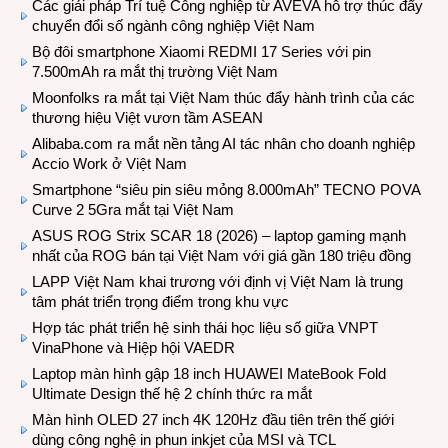
Các giải pháp Trí tuệ Công nghiệp từ AVEVA hỗ trợ thúc đẩy
chuyển đổi số ngành công nghiệp Việt Nam
Bộ đôi smartphone Xiaomi REDMI 17 Series với pin
7.500mAh ra mắt thị trường Việt Nam
Moonfolks ra mắt tại Việt Nam thúc đẩy hành trình của các
thương hiệu Việt vươn tầm ASEAN
Alibaba.com ra mắt nền tảng AI tác nhân cho doanh nghiệp
Accio Work ở Việt Nam
Smartphone “siêu pin siêu mỏng 8.000mAh” TECNO POVA
Curve 2 5Gra mắt tại Việt Nam
ASUS ROG Strix SCAR 18 (2026) – laptop gaming mạnh
nhất của ROG bán tại Việt Nam với giá gần 180 triệu đồng
LAPP Việt Nam khai trương với định vị Việt Nam là trung
tâm phát triển trọng điểm trong khu vực
Hợp tác phát triển hệ sinh thái học liệu số giữa VNPT
VinaPhone và Hiệp hội VAEDR
Laptop màn hình gập 18 inch HUAWEI MateBook Fold
Ultimate Design thế hệ 2 chính thức ra mắt
Màn hình OLED 27 inch 4K 120Hz đầu tiên trên thế giới
dùng công nghệ in phun inkjet của MSI và TCL