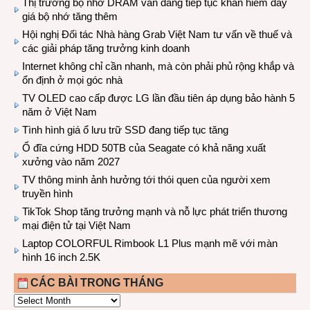
Thị trường bộ nhớ DRAM vẫn đang tiếp tục khan hiếm đẩy
giá bộ nhớ tăng thêm
Hội nghị Đối tác Nhà hàng Grab Việt Nam tư vấn về thuế và
các giải pháp tăng trưởng kinh doanh
Internet không chỉ cần nhanh, mà còn phải phủ rộng khắp và
ổn định ở mọi góc nhà
TV OLED cao cấp được LG lần đầu tiên áp dụng bảo hành 5
năm ở Việt Nam
Tình hình giá ổ lưu trữ SSD đang tiếp tục tăng
Ổ đĩa cứng HDD 50TB của Seagate có khả năng xuất
xưởng vào năm 2027
TV thông minh ảnh hưởng tới thói quen của người xem
truyền hình
TikTok Shop tăng trưởng mạnh và nỗ lực phát triển thương
mại điện tử tại Việt Nam
Laptop COLORFUL Rimbook L1 Plus mạnh mẽ với màn
hình 16 inch 2.5K
CÁC BÀI TRONG THÁNG
CÁC