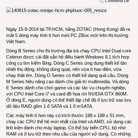
on
Comments Off
5
dòng
máy
tính
Ngày 15-8-2014 tại TP.HCM, hãng ZOTAC (Hong Kong) đã ra
mini
mắt 5 dòng máy tính tí hon mini PC ZBox mới trên thị trường
PC
Việt Nam.
ZOT
mới
Dòng B Series cho thị trường đại trà chạy CPU Intel Dual-core
trên
Celeron được cài đặt sẵn hệ điều hành Windows 8.1 tích hợp
thị
công cụ tìm kiếm Bing. Dòng C Series ứng dụng thiết kế tản
trườn
nhiệt thụ động, không dùng quạt, nên vừa ít hao điện, vừa
Việt
chạy thật êm. Dòng O Series có thiết kế dạng quả cầu. Dòng
Nam
M Series hiệu năng cao dành cho giải trí multimedia. Và dòng
E Series dành cho chơi game và các tác vụ chuyên nghiệp,
với CPU Intel Core i7 và card đồ họa rời NVIDIA GTX 860M.
Ở dòng E, người dùng có thể thiết lập chế độ ổ lưu trữ sao lưu
dữ liệu RAID gồm 1 ổ SATA và 1 ổ mSATA.
Các máy tính tí hon này có kích thước 188 x 188 x 51 mm,
chạy các CPU thế hệ mới nhất của Intel và AMD, sử dụng các
linh kiện dành cho máy laptop. Có thể tùy biến CPU, bộ nhớ
RAM và ổ lưu trữ theo nhu cầu của người sử dụng. Có những