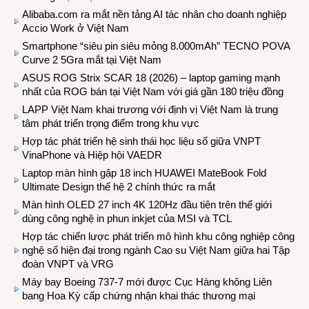
Alibaba.com ra mắt nền tảng AI tác nhân cho doanh nghiệp
Accio Work ở Việt Nam
Smartphone “siêu pin siêu mỏng 8.000mAh” TECNO POVA
Curve 2 5Gra mắt tại Việt Nam
ASUS ROG Strix SCAR 18 (2026) – laptop gaming mạnh
nhất của ROG bán tại Việt Nam với giá gần 180 triệu đồng
LAPP Việt Nam khai trương với định vị Việt Nam là trung
tâm phát triển trọng điểm trong khu vực
Hợp tác phát triển hệ sinh thái học liệu số giữa VNPT
VinaPhone và Hiệp hội VAEDR
Laptop màn hình gập 18 inch HUAWEI MateBook Fold
Ultimate Design thế hệ 2 chính thức ra mắt
Màn hình OLED 27 inch 4K 120Hz đầu tiên trên thế giới
dùng công nghệ in phun inkjet của MSI và TCL
Hợp tác chiến lược phát triển mô hình khu công nghiệp công
nghệ số hiện đại trong ngành Cao su Việt Nam giữa hai Tập
đoàn VNPT và VRG
Máy bay Boeing 737-7 mới được Cục Hàng không Liên
bang Hoa Kỳ cấp chứng nhận khai thác thương mại