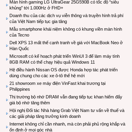
Màn hình gaming LG UltraGear 25G590B có tốc độ “siêu
khủng” tới 1.000Hz ở FHD+
Doanh thu của các dịch vụ viễn thông và truyền hình trả phí
của Việt Nam tiếp tục gia tăng
Mẫu smartphone khái niệm không có khung viền màn hình
của Tecno
Dell XPS 13 mất thế cạnh tranh về giá với MacBook Neo ở
Hàn Quốc
Microsoft có kế hoạch phát triển WinUI 3 để làm máy tính
8GB RAM có thể chạy hiệu quả Windows 11
Hệ điều hành Nissan OS được Honda hợp tác phát triển
dùng chung cho các xe ô-tô thế hệ mới
21 showroom xe máy điện VinFast khai trương tại
Philippines
Thị trường bộ nhớ DRAM vẫn đang tiếp tục khan hiếm đẩy
giá bộ nhớ tăng thêm
Hội nghị Đối tác Nhà hàng Grab Việt Nam tư vấn về thuế và
các giải pháp tăng trưởng kinh doanh
Internet không chỉ cần nhanh, mà còn phải phủ rộng khắp và
ổn định ở mọi góc nhà