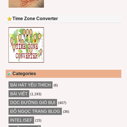
Time Zone Converter
Categories
BÀI HÁT YÊU THÍCH
(6)
BÀI VIẾT
(1,193)
DỌC ĐƯỜNG GIÓ BỤI
(407)
ĐỖ NGỌC TRANG BLOG
(36)
INTEL ISEF
(15)