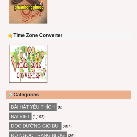
Time Zone Converter
Categories
BÀI HÁT YÊU THÍCH
(6)
BÀI VIẾT
(1,193)
DỌC ĐƯỜNG GIÓ BỤI
(407)
ĐỖ NGỌC TRANG BLOG
(36)