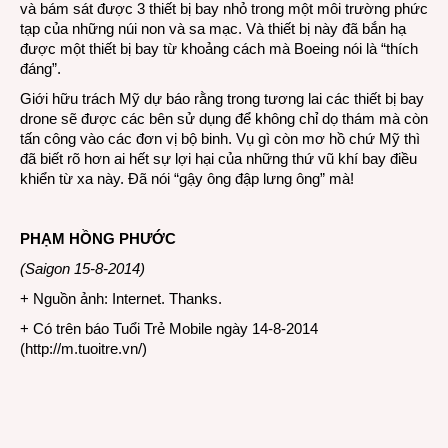
và bám sát được 3 thiết bị bay nhỏ trong một môi trường phức
tạp của những núi non và sa mạc. Và thiết bị này đã bắn hạ
được một thiết bị bay từ khoảng cách mà Boeing nói là “thích
đáng”.
Giới hữu trách Mỹ dự báo rằng trong tương lai các thiết bị bay
drone sẽ được các bên sử dụng để không chỉ dọ thám mà còn
tấn công vào các đơn vị bộ binh. Vụ gì còn mơ hồ chứ Mỹ thì
đã biết rõ hơn ai hết sự lợi hại của những thứ vũ khí bay điều
khiển từ xa này. Đã nói “gậy ông đập lưng ông” mà!
PHẠM HỒNG PHƯỚC
(Saigon 15-8-2014)
+ Nguồn ảnh: Internet. Thanks.
+ Có trên báo Tuổi Trẻ Mobile ngày 14-8-2014
(
http://m.tuoitre.vn/
)