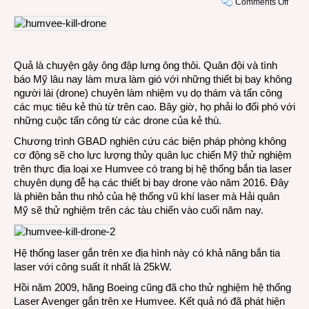
on
Comments Off
Quân
đội
Mỹ
cũng
Quả là chuyện gậy ông đập lưng ông thôi. Quân đội và tình
chuẩ
báo Mỹ lâu nay làm mưa làm gió với những thiết bị bay không
bị
người lái (drone) chuyên làm nhiệm vụ dọ thám và tấn công
vũ
các mục tiêu kẻ thù từ trên cao. Bây giờ, họ phải lo đối phó với
khí
những cuộc tấn công từ các drone của kẻ thù.
bắn
hạ
Chương trình GBAD nghiên cứu các biện pháp phòng không
thiết
cơ động sẽ cho lực lượng thủy quân lục chiến Mỹ thử nghiệm
bị
trên thực địa loại xe Humvee có trang bị hệ thống bắn tia laser
dron
chuyên dụng đễ hạ các thiết bị bay drone vào năm 2016. Đây
là phiên bản thu nhỏ của hệ thống vũ khí laser mà Hải quân
Mỹ sẽ thử nghiệm trên các tàu chiến vào cuối năm nay.
Hệ thống laser gắn trên xe địa hình này có khả năng bắn tia
laser với công suất ít nhất là 25kW.
Hồi năm 2009, hãng Boeing cũng đã cho thử nghiệm hệ thống
Laser Avenger gắn trên xe Humvee. Kết quả nó đã phát hiện