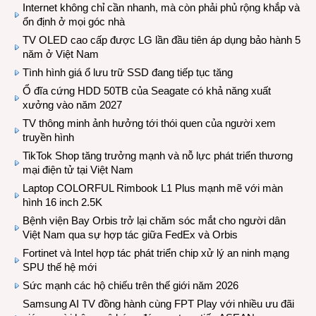
Internet không chỉ cần nhanh, mà còn phải phủ rộng khắp và
ổn định ở mọi góc nhà
TV OLED cao cấp được LG lần đầu tiên áp dụng bảo hành 5
năm ở Việt Nam
Tình hình giá ổ lưu trữ SSD đang tiếp tục tăng
Ổ đĩa cứng HDD 50TB của Seagate có khả năng xuất
xưởng vào năm 2027
TV thông minh ảnh hưởng tới thói quen của người xem
truyền hình
TikTok Shop tăng trưởng mạnh và nỗ lực phát triển thương
mại điện tử tại Việt Nam
Laptop COLORFUL Rimbook L1 Plus mạnh mẽ với màn
hình 16 inch 2.5K
Bệnh viện Bay Orbis trở lại chăm sóc mắt cho người dân
Việt Nam qua sự hợp tác giữa FedEx và Orbis
Fortinet và Intel hợp tác phát triển chip xử lý an ninh mạng
SPU thế hệ mới
Sức mạnh các hộ chiếu trên thế giới năm 2026
Samsung AI TV đồng hành cùng FPT Play với nhiều ưu đãi