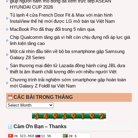
giúp người hâm mộ bóng đá xem trực tiếp ASEAN
HYUNDAI CUP 2026
Tủ lạnh 4 cửa French Door Fit & Max với màn hình
InstaView thế hệ mới được LG mở bán tại Việt Nam
MacBook Pro đã thay đổi trong 5 năm qua
Chip Qualcomm tăng giá vì hết còn chịu đựng nổi áp lực giá
linh kiện tăng cao
Một cái nhìn đầu tiên về bộ ba smartphone gập Samsung
Galaxy Z8 Series
Sàn thương mại điện tử Lazada đồng hành cùng JBL dưa
thiết bị âm thanh chất lượng đến với nhiều người Việt
Chương trình trải nghiệm sớm smartphone gập hoàn toàn
mới Galaxy Z Fold8 tại Việt Nam
CÁC BÀI TRONG THÁNG
CÁC
BÀI
TRONG
THÁNG
Cảm Ơn Bạn – Thanks