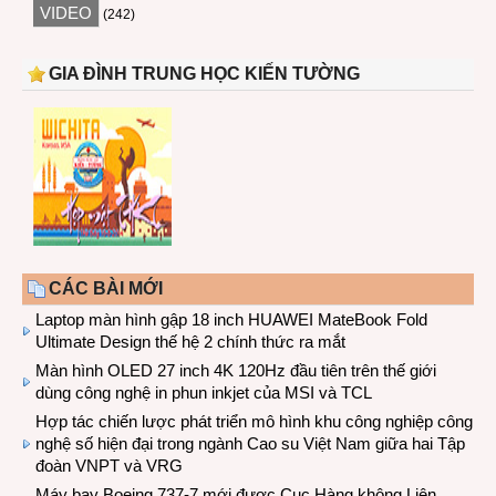
VIDEO
(242)
GIA ĐÌNH TRUNG HỌC KIẾN TƯỜNG
CÁC BÀI MỚI
Laptop màn hình gập 18 inch HUAWEI MateBook Fold
Ultimate Design thế hệ 2 chính thức ra mắt
Màn hình OLED 27 inch 4K 120Hz đầu tiên trên thế giới
dùng công nghệ in phun inkjet của MSI và TCL
Hợp tác chiến lược phát triển mô hình khu công nghiệp công
nghệ số hiện đại trong ngành Cao su Việt Nam giữa hai Tập
đoàn VNPT và VRG
Máy bay Boeing 737-7 mới được Cục Hàng không Liên