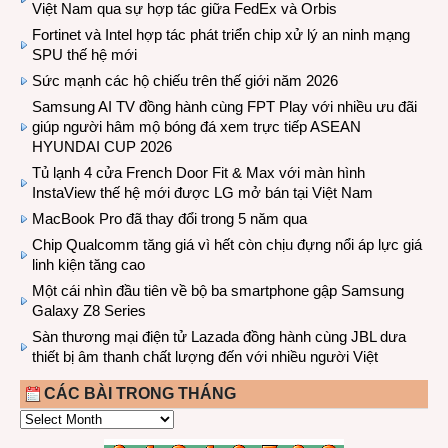
Việt Nam qua sự hợp tác giữa FedEx và Orbis
Fortinet và Intel hợp tác phát triển chip xử lý an ninh mạng
SPU thế hệ mới
Sức mạnh các hộ chiếu trên thế giới năm 2026
Samsung AI TV đồng hành cùng FPT Play với nhiều ưu đãi
giúp người hâm mộ bóng đá xem trực tiếp ASEAN
HYUNDAI CUP 2026
Tủ lạnh 4 cửa French Door Fit & Max với màn hình
InstaView thế hệ mới được LG mở bán tại Việt Nam
MacBook Pro đã thay đổi trong 5 năm qua
Chip Qualcomm tăng giá vì hết còn chịu đựng nổi áp lực giá
linh kiện tăng cao
Một cái nhìn đầu tiên về bộ ba smartphone gập Samsung
Galaxy Z8 Series
Sàn thương mại điện tử Lazada đồng hành cùng JBL dưa
thiết bị âm thanh chất lượng đến với nhiều người Việt
CÁC BÀI TRONG THÁNG
CÁC
BÀI