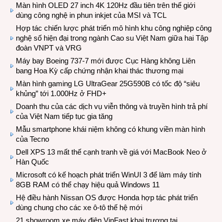
Màn hình OLED 27 inch 4K 120Hz đầu tiên trên thế giới
dùng công nghệ in phun inkjet của MSI và TCL
Hợp tác chiến lược phát triển mô hình khu công nghiệp công
nghệ số hiện đại trong ngành Cao su Việt Nam giữa hai Tập
đoàn VNPT và VRG
Máy bay Boeing 737-7 mới được Cục Hàng không Liên
bang Hoa Kỳ cấp chứng nhận khai thác thương mại
Màn hình gaming LG UltraGear 25G590B có tốc độ “siêu
khủng” tới 1.000Hz ở FHD+
Doanh thu của các dịch vụ viễn thông và truyền hình trả phí
của Việt Nam tiếp tục gia tăng
Mẫu smartphone khái niệm không có khung viền màn hình
của Tecno
Dell XPS 13 mất thế cạnh tranh về giá với MacBook Neo ở
Hàn Quốc
Microsoft có kế hoạch phát triển WinUI 3 để làm máy tính
8GB RAM có thể chạy hiệu quả Windows 11
Hệ điều hành Nissan OS được Honda hợp tác phát triển
dùng chung cho các xe ô-tô thế hệ mới
21 showroom xe máy điện VinFast khai trương tại