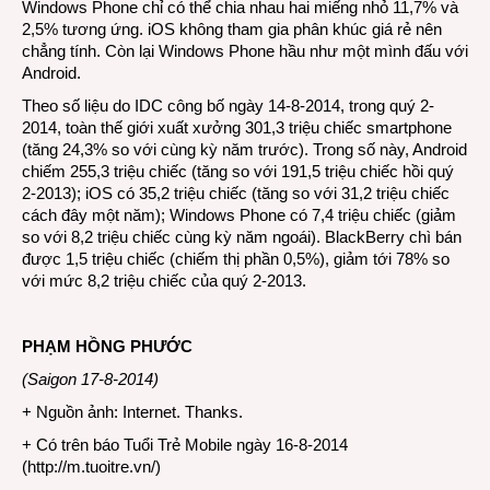
Windows Phone chỉ có thể chia nhau hai miếng nhỏ 11,7% và
2,5% tương ứng. iOS không tham gia phân khúc giá rẻ nên
chẳng tính. Còn lại Windows Phone hầu như một mình đấu với
Android.
Theo số liệu do IDC công bố ngày 14-8-2014, trong quý 2-
2014, toàn thế giới xuất xưởng 301,3 triệu chiếc smartphone
(tăng 24,3% so với cùng kỳ năm trước). Trong số này, Android
chiếm 255,3 triệu chiếc (tăng so với 191,5 triệu chiếc hồi quý
2-2013); iOS có 35,2 triệu chiếc (tăng so với 31,2 triệu chiếc
cách đây một năm); Windows Phone có 7,4 triệu chiếc (giảm
so với 8,2 triệu chiếc cùng kỳ năm ngoái). BlackBerry chì bán
được 1,5 triệu chiếc (chiếm thị phần 0,5%), giảm tới 78% so
với mức 8,2 triệu chiếc của quý 2-2013.
PHẠM HỒNG PHƯỚC
(Saigon 17-8-2014)
+ Nguồn ảnh: Internet. Thanks.
+ Có trên báo Tuổi Trẻ Mobile ngày 16-8-2014
(
http://m.tuoitre.vn/
)