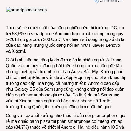
on
Comments Off
Phần
lớn
smar
mới
Theo số liệu mới nhất của hãng nghiên cứu thị trường IDC, có
xuất
tới 58,6% số smartphone Android được xuất xưởng trong quý
xưởn
2-2014 có giá dưới 200 USD. Và chiếm số đông trong số đó là
có
của các hãng Trung Quốc đang nổi lên như Huawei, Lenovo
giá
và Xiaomi.
dưới
200
Giới bình luận nói rằng lý do đơn giản là nhiều người ở Trung
USD
Quốc và các nước đang phát triển không có khả năng để tậu
những thiết bị đắt tiền như ở châu Âu và Bắc Mỹ. Không phải
chỉ có thiết bị iPhone vốn được Apple định vị cho phân khúc thị
trường cao cấp, mà ngay cả những thiết bị Android cao cấp
như Galaxy S5 của Samsung cũng không chống nổi đạo quân
biển người smartphone giá rẻ này. Đó là lý do mà Samsung
vừa bị Xiaomi soán ngôi nhà bán smartphone số 1 ở thị
trường Trung Quốc, thị trường di động lớn nhất thế giới.
Cũng với sự xuất xưởng như thác lũ của dòng smartphone giá
rẻ mà chiếc bánh pizza thị phần smartphone có miếng lớn áp
đảo (84,7%) thuộc về thiết bị Android. Hai hệ điều hành iOS và