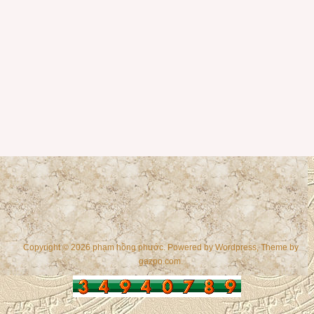
Copyright © 2026 phạm hồng phước. Powered by
Wordpress
, Theme by
gazpo.com
.