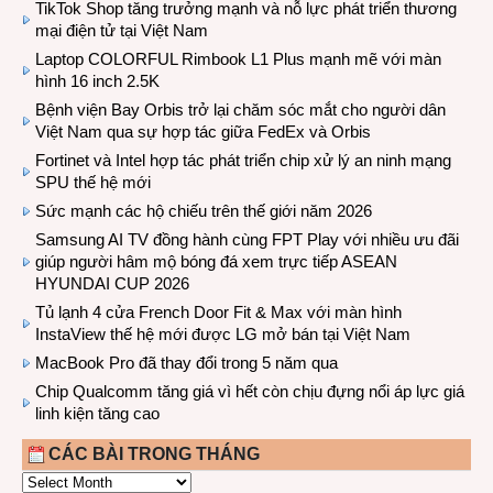
TikTok Shop tăng trưởng mạnh và nỗ lực phát triển thương
mại điện tử tại Việt Nam
Laptop COLORFUL Rimbook L1 Plus mạnh mẽ với màn
hình 16 inch 2.5K
Bệnh viện Bay Orbis trở lại chăm sóc mắt cho người dân
Việt Nam qua sự hợp tác giữa FedEx và Orbis
Fortinet và Intel hợp tác phát triển chip xử lý an ninh mạng
SPU thế hệ mới
Sức mạnh các hộ chiếu trên thế giới năm 2026
Samsung AI TV đồng hành cùng FPT Play với nhiều ưu đãi
giúp người hâm mộ bóng đá xem trực tiếp ASEAN
HYUNDAI CUP 2026
Tủ lạnh 4 cửa French Door Fit & Max với màn hình
InstaView thế hệ mới được LG mở bán tại Việt Nam
MacBook Pro đã thay đổi trong 5 năm qua
Chip Qualcomm tăng giá vì hết còn chịu đựng nổi áp lực giá
linh kiện tăng cao
CÁC BÀI TRONG THÁNG
CÁC