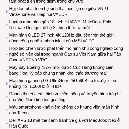
tâm phát triển trọng điểm trong khu vực
Hợp tác phát triển hệ sinh thái học liệu số giữa VNPT
VinaPhone và Hiệp hội VAEDR
Laptop màn hình gập 18 inch HUAWEI MateBook Fold
Ultimate Design thế hệ 2 chính thức ra mắt
Màn hình OLED 27 inch 4K 120Hz đầu tiên trên thế giới
dùng công nghệ in phun inkjet của MSI và TCL
Hợp tác chiến lược phát triển mô hình khu công nghiệp công
nghệ số hiện đại trong ngành Cao su Việt Nam giữa hai Tập
đoàn VNPT và VRG
Máy bay Boeing 737-7 mới được Cục Hàng không Liên
bang Hoa Kỳ cấp chứng nhận khai thác thương mại
Màn hình gaming LG UltraGear 25G590B có tốc độ “siêu
khủng” tới 1.000Hz ở FHD+
Doanh thu của các dịch vụ viễn thông và truyền hình trả phí
của Việt Nam tiếp tục gia tăng
Mẫu smartphone khái niệm không có khung viền màn hình
của Tecno
Dell XPS 13 mất thế cạnh tranh về giá với MacBook Neo ở
Hàn Quốc