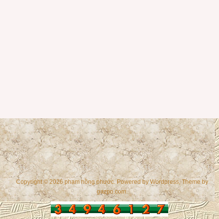
Copyright © 2026 phạm hồng phước. Powered by
Wordpress
, Theme by
gazpo.com
.