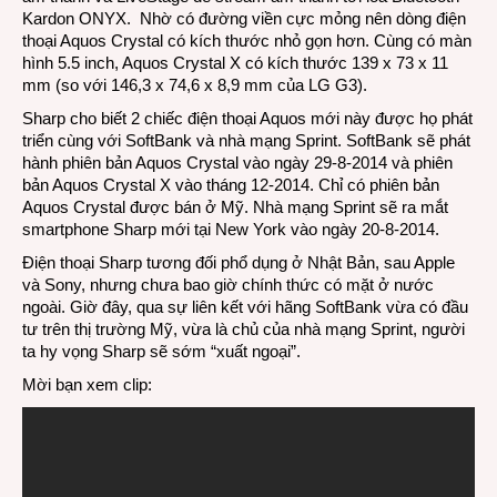
Kardon ONYX. Nhờ có đường viền cực mỏng nên dòng điện
thoại Aquos Crystal có kích thước nhỏ gọn hơn. Cùng có màn
hình 5.5 inch, Aquos Crystal X có kích thước 139 x 73 x 11
mm (so với 146,3 x 74,6 x 8,9 mm của LG G3).
Sharp cho biết 2 chiếc điện thoại Aquos mới này được họ phát
triển cùng với SoftBank và nhà mạng Sprint. SoftBank sẽ phát
hành phiên bản Aquos Crystal vào ngày 29-8-2014 và phiên
bản Aquos Crystal X vào tháng 12-2014. Chỉ có phiên bản
Aquos Crystal được bán ở Mỹ. Nhà mạng Sprint sẽ ra mắt
smartphone Sharp mới tại New York vào ngày 20-8-2014.
Điện thoại Sharp tương đối phổ dụng ở Nhật Bản, sau Apple
và Sony, nhưng chưa bao giờ chính thức có mặt ở nước
ngoài. Giờ đây, qua sự liên kết với hãng SoftBank vừa có đầu
tư trên thị trường Mỹ, vừa là chủ của nhà mạng Sprint, người
ta hy vọng Sharp sẽ sớm “xuất ngoại”.
Mời bạn xem clip: