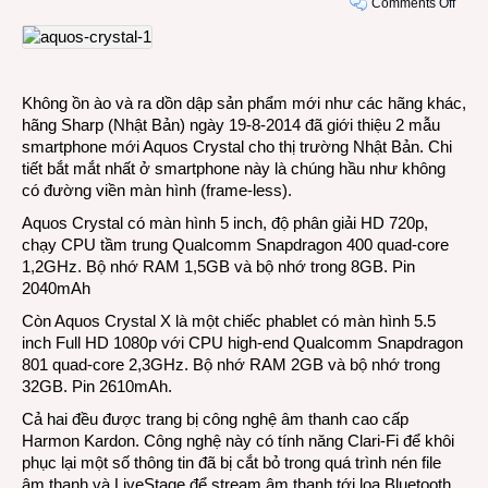
on
Comments Off
Smar
Aquo
Cryst
khôn
Không ồn ào và ra dồn dập sản phẩm mới như các hãng khác,
có
hãng Sharp (Nhật Bản) ngày 19-8-2014 đã giới thiệu 2 mẫu
đườn
smartphone mới Aquos Crystal cho thị trường Nhật Bản. Chi
viền
tiết bắt mắt nhất ở smartphone này là chúng hầu như không
màn
có đường viền màn hình (frame-less).
hình
Aquos Crystal có màn hình 5 inch, độ phân giải HD 720p,
chạy CPU tầm trung Qualcomm Snapdragon 400 quad-core
1,2GHz. Bộ nhớ RAM 1,5GB và bộ nhớ trong 8GB. Pin
2040mAh
Còn Aquos Crystal X là một chiếc phablet có màn hình 5.5
inch Full HD 1080p với CPU high-end Qualcomm Snapdragon
801 quad-core 2,3GHz. Bộ nhớ RAM 2GB và bộ nhớ trong
32GB. Pin 2610mAh.
Cả hai đều được trang bị công nghệ âm thanh cao cấp
Harmon Kardon. Công nghệ này có tính năng Clari-Fi để khôi
phục lại một số thông tin đã bị cắt bỏ trong quá trình nén file
âm thanh và LiveStage để stream âm thanh tới loa Bluetooth