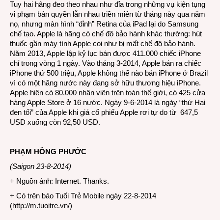
Tuy hai hãng đeo theo nhau như đỉa trong những vụ kiện tụng
vi phạm bản quyền lẫn nhau triền miên từ tháng này qua năm
nọ, nhưng màn hình “đỉnh” Retina của iPad lại do Samsung
chế tạo. Apple là hãng có chế độ bảo hành khác thường: hút
thuốc gần máy tính Apple coi như bị mất chế độ bảo hành.
Năm 2013, Apple lập kỷ lục bán được 411.000 chiếc iPhone
chỉ trong vòng 1 ngày. Vào tháng 3-2014, Apple bán ra chiếc
iPhone thứ 500 triệu, Apple không thể nào bán iPhone ở Brazil
vì có một hãng nước này đang sở hữu thương hiệu iPhone.
Apple hiện có 80.000 nhân viên trên toàn thế giới, có 425 cửa
hàng Apple Store ở 16 nước. Ngày 9-6-2014 là ngày “thứ Hai
đen tối” của Apple khi giá cổ phiếu Apple rơi tự do từ 647,5
USD xuống còn 92,50 USD.
PHẠM HỒNG PHƯỚC
(Saigon 23-8-2014)
+ Nguồn ảnh: Internet. Thanks.
+ Có trên báo Tuổi Trẻ Mobile ngày 22-8-2014
(
http://m.tuoitre.vn/
)