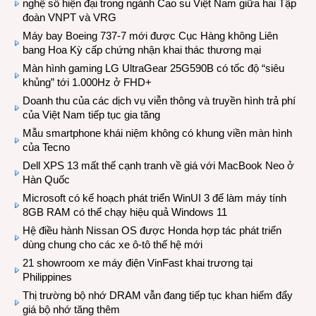
nghệ số hiện đại trong ngành Cao su Việt Nam giữa hai Tập
đoàn VNPT và VRG
Máy bay Boeing 737-7 mới được Cục Hàng không Liên
bang Hoa Kỳ cấp chứng nhận khai thác thương mại
Màn hình gaming LG UltraGear 25G590B có tốc độ “siêu
khủng” tới 1.000Hz ở FHD+
Doanh thu của các dịch vụ viễn thông và truyền hình trả phí
của Việt Nam tiếp tục gia tăng
Mẫu smartphone khái niệm không có khung viền màn hình
của Tecno
Dell XPS 13 mất thế cạnh tranh về giá với MacBook Neo ở
Hàn Quốc
Microsoft có kế hoạch phát triển WinUI 3 để làm máy tính
8GB RAM có thể chạy hiệu quả Windows 11
Hệ điều hành Nissan OS được Honda hợp tác phát triển
dùng chung cho các xe ô-tô thế hệ mới
21 showroom xe máy điện VinFast khai trương tại
Philippines
Thị trường bộ nhớ DRAM vẫn đang tiếp tục khan hiếm đẩy
giá bộ nhớ tăng thêm