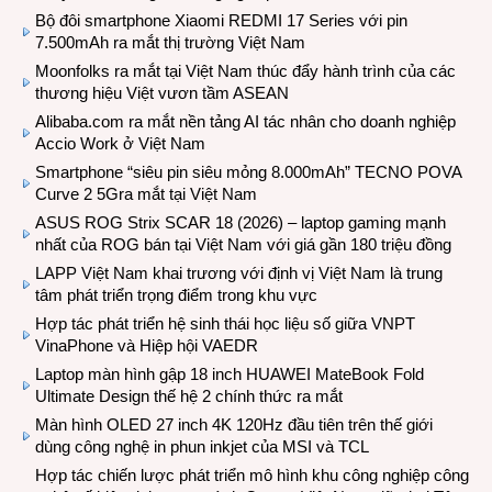
Bộ đôi smartphone Xiaomi REDMI 17 Series với pin
7.500mAh ra mắt thị trường Việt Nam
Moonfolks ra mắt tại Việt Nam thúc đẩy hành trình của các
thương hiệu Việt vươn tầm ASEAN
Alibaba.com ra mắt nền tảng AI tác nhân cho doanh nghiệp
Accio Work ở Việt Nam
Smartphone “siêu pin siêu mỏng 8.000mAh” TECNO POVA
Curve 2 5Gra mắt tại Việt Nam
ASUS ROG Strix SCAR 18 (2026) – laptop gaming mạnh
nhất của ROG bán tại Việt Nam với giá gần 180 triệu đồng
LAPP Việt Nam khai trương với định vị Việt Nam là trung
tâm phát triển trọng điểm trong khu vực
Hợp tác phát triển hệ sinh thái học liệu số giữa VNPT
VinaPhone và Hiệp hội VAEDR
Laptop màn hình gập 18 inch HUAWEI MateBook Fold
Ultimate Design thế hệ 2 chính thức ra mắt
Màn hình OLED 27 inch 4K 120Hz đầu tiên trên thế giới
dùng công nghệ in phun inkjet của MSI và TCL
Hợp tác chiến lược phát triển mô hình khu công nghiệp công