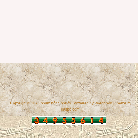
Copyright © 2026 phạm hồng phước. Powered by
Wordpress
, Theme by
gazpo.com
.