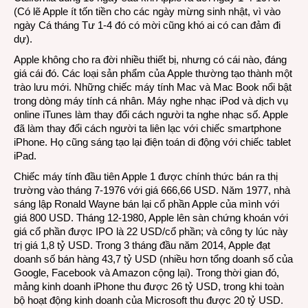
(Có lẽ Apple ít tốn tiền cho các ngày mừng sinh nhật, vì vào
ngày Cá tháng Tư 1-4 đó có mời cũng khó ai có can đảm đi
dự).
Apple không cho ra đời nhiều thiết bị, nhưng có cái nào, đáng
giá cái đó. Các loại sản phẩm của Apple thường tạo thành một
trào lưu mới. Những chiếc máy tính Mac và Mac Book nổi bật
trong dòng máy tính cá nhân. Máy nghe nhạc iPod và dịch vụ
online iTunes làm thay đổi cách người ta nghe nhạc số. Apple
đã làm thay đổi cách người ta liên lạc với chiếc smartphone
iPhone. Họ cũng sáng tạo lại điện toán di động với chiếc tablet
iPad.
Chiếc máy tính đầu tiên Apple 1 được chính thức bán ra thị
trường vào tháng 7-1976 với giá 666,66 USD. Năm 1977, nhà
sáng lập Ronald Wayne bán lại cổ phần Apple của mình với
giá 800 USD. Tháng 12-1980, Apple lên sàn chứng khoán với
giá cổ phần được IPO là 22 USD/cổ phần; và công ty lúc này
trị giá 1,8 tỷ USD. Trong 3 tháng đầu năm 2014, Apple đạt
doanh số bán hàng 43,7 tỷ USD (nhiều hơn tổng doanh số của
Google, Facebook và Amazon cộng lại). Trong thời gian đó,
mảng kinh doanh iPhone thu được 26 tỷ USD, trong khi toàn
bộ hoạt động kinh doanh của Microsoft thu được 20 tỷ USD.