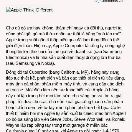
on
Comments Off
Appl
chạm
tới
đâu
Cho dù có ưa hay không, thậm chí ngay cả đối thủ, người ta
là
cũng phải gật gù mà thừa nhận sự thật là hãng “quả táo mẻ”
thay
Apple trong suốt gần 4 thập niên qua đã làm thay đổi cả thế
đổi
giới điện toán. Hiện nay, Apple Computer là công ty công nghệ
thế
thông tin lớn thứ hai của thế giới về doanh số (sau Samsung
giới
Electronics) và là nhà sản xuất điện thoại di động lớn thứ ba
điện
(sau Samsung và Nokia).
toán
tới
Đóng đô tại Cupertino (bang California, Mỹ), hãng này đang
đó
tiếp tục thiết kế, phát triển và bán các thiết bị điện tử tiêu dùng,
máy tính cá nhân, phần mềm máy tính, và cung cấp các dịch
vụ online. Một điều làm nên sự khác biệt của Apple là hãng
này chỉ tập trung hết mọi tâm sức cho sáng tạo và tìm ra giải
pháp, rồi đưa cho các nhà sản xuất gia công thành sản phẩm
hoàn chỉnh đem về tự tay mình phân phối mà hốt bạc. Có lẽ
thiết bị hiếm hoi mà Apple tự sản xuất là chiếc mác tính Apple I
do bộ ba sáng lập viên Steve Jobs, Steve Wozniak, và Ronald
Wayne lắp ráp bằng tay trong một garage ở miền bắc
California đúng 10 ngày sau khi Apple ra đời ngày 1-4-1976.