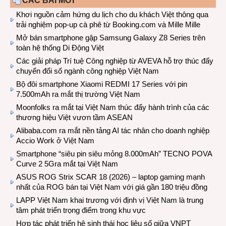
CÁC BÀI MỚI
Khơi nguồn cảm hứng du lịch cho du khách Việt thông qua
trải nghiệm pop-up cà phê từ Booking.com và Mille Mille
Mở bán smartphone gập Samsung Galaxy Z8 Series trên
toàn hệ thống Di Động Việt
Các giải pháp Trí tuệ Công nghiệp từ AVEVA hỗ trợ thúc đẩy
chuyển đổi số ngành công nghiệp Việt Nam
Bộ đôi smartphone Xiaomi REDMI 17 Series với pin
7.500mAh ra mắt thị trường Việt Nam
Moonfolks ra mắt tại Việt Nam thúc đẩy hành trình của các
thương hiệu Việt vươn tầm ASEAN
Alibaba.com ra mắt nền tảng AI tác nhân cho doanh nghiệp
Accio Work ở Việt Nam
Smartphone “siêu pin siêu mỏng 8.000mAh” TECNO POVA
Curve 2 5Gra mắt tại Việt Nam
ASUS ROG Strix SCAR 18 (2026) – laptop gaming mạnh
nhất của ROG bán tại Việt Nam với giá gần 180 triệu đồng
LAPP Việt Nam khai trương với định vị Việt Nam là trung
tâm phát triển trọng điểm trong khu vực
Hợp tác phát triển hệ sinh thái học liệu số giữa VNPT