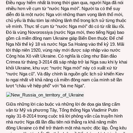
Điều nguy hiểm nhất là trong thời gian qua, người Nga đã nói
nhiều hơn về cụm từ “nước Nga mới”. Người ta có thể suy
diễn đó là một nước Nga với những tham vọng lãnh thổ mới,
chủ yếu là thâu tóm lại những lãnh thổ trong lịch sử từng thuộc
về mình. Thực tế cụm từ “nước Nga mới” đó có từ rất lâu rồi.
Đó là vùng Novorossiya (nước Nga mới, theo tiếng Nga) bao
gồm cả miền đông nam Ukraine giáp Biển Đen thuộc Đế chế
Nga hồi thế kỷ 18 và nước Nga Sa Hoàng vào thế kỷ 19. Mãi
tới thập niên 1920, vùng này mới được sáp nhập vào nước
Cộng hòa Xô viết Ukraine. Có nghĩa là cũng như Bán đảo
Crimea từ tháng 3-2014 đã sáp nhập trở lại Nga sau khi ly khai
khỏi Ukraine, khu vực “nước Nga mới” này có xuất xứ từ
“nước Nga cũ”. Và đây chính là nguồn gốc lịch sử khiến Kiev
lo ngại nhất về khả năng cả miền đông nam của mình sẽ lần
lượt “châu về hiệp phố” với “bà mẹ Nga”.
Giữa những lời cáo buộc và những lời đe dọa gia tăng cấm
vận từ Mỹ và phương Tây, Tổng thống Nga Vladimir Putin
ngày 31-8-2014 trong cuộc trả lời phỏng vấn của truyền hình
nhà nước Nga đã lần đầu tiên nói thẳng ra khả năng miền
đông Ukraine có thể trở thành một nhà nước độc lập. Ông kêu