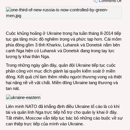
on
Comments Off
Ukrai
đứng
trước
nguy
cơ
Cuộc khủng hoảng ở Ukraine trong hạ tuần tháng 8-2014 tiếp
khôn
tục gia tăng mức độ nghiêm trọng và phức tạp hơn. Cái mỏm
còn
phía đông gồm 3 tỉnh Kharkiv, Luhansk và Donetsk nằm bên
miền
cạnh Nga hiện có Luhansk và Donetsk đang trong tay lực
đông
lượng ly khai thân Nga.
Trong những ngày gần đây, quân đội Ukraine tiếp tục cuộc
phản công với mục đích giành lại quyền kiểm soát ở miền
đông. Kết quả chỉ làm thêm nhiều người thương vong và thiệt
hại nặng nề về vật chất. Miền đông Ukraine tang thương và
tan nát.
Liên minh NATO đã khẳng định điều Ukraine tố cáo là có khí
tài và quân lính Nga trực tiếp hỗ trợ cho quân ly khai ở đây.
Tất nhiên, Moscow vẫn tiếp tục bác bỏ những cáo buộc về sự
can thiệp trực tiếp của mình vào Ukraine.