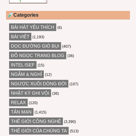
Categories
BÀI HÁT YÊU THÍCH
(6)
BÀI VIẾT
(1,193)
DỌC ĐƯỜNG GIÓ BỤI
(407)
ĐỖ NGỌC TRANG BLOG
(36)
INTEL ISEF
(15)
NGẪM & NGHĨ
(12)
NGƯỢC XUÔI DÒNG ĐỜI
(107)
NHẬT KÝ GHI VỘI
(36)
RELAX
(120)
TẢN MẠN
(1,415)
THẾ GIỚI CÔNG NGHỆ
(3,390)
THẾ GIỚI CỦA CHÚNG TA
(513)