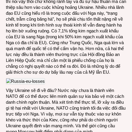
thì nói vậy thôi chứ không rảnh tay và đủ sự hậu thuẫn mà can
thiệp sâu hơn vào cuộc khủng hoảng Ukraine. Nhiều nhà lãnh
đạo EU cũng hiểu rõ là trong cuộc đấu với Nga này, “trạng
chết, trẫm cũng băng hà”, họ sẽ phải chịu tổn thất nặng nề về
kinh tế trong khi tình hình suy thoái kinh tế vẫn đang hành hạ
họ lên bờ xuống ruộng. Có 7,1% tổng kim ngạch xuất khẩu
của EU là sang Nga (trong khi 50% kim ngạch xuất khẩu của
Nga có địa chỉ là EU). Cũng như Trung Quốc, Nga quá lớn và
quá mạnh để quốc tế có thể cấm vận họ. Hơn nữa, cả hai thế
lực này đều là thành viên thường trực của Hội đồng Bảo an
Liên Hiệp Quốc mà chỉ cần một lá phiếu chống của họ là
chẳng có nghị quyết nào có thể ra đời. Đó là những lý do để
giải thích cho sự do dự bấy lâu nay của cả Mỹ lẫn EU.
Vậy Ukraine sẽ đi về đâu? Nước này chưa là thành viên
NATO để có thể được liên minh quân sự kia bảo vệ một cách
danh chính ngôn thuận. Mà xét tình thế thực tế, lỡ xảy ra điều
gì tệ hại nhất với Ukraine, NATO cũng tránh tối đa việc đối đầu
trực tiếp với Nga. Vì vậy, mọi sự vẫn tùy thuộc vào sự khôn
khéo và thức thời của Kiev, cũng như phải do chính người
Ukraine quyết định vận mạng mình. Và thế giới cũng cầu
mong Moscow biết điểm phải dừng của mình.