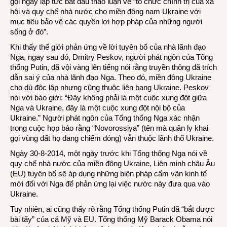
gọi ngay lập tức bắt đầu thảo luận về “tổ chức chính trị của xã
hội và quy chế nhà nước cho miền đông nam Ukraine với
mục tiêu bảo vệ các quyền lợi hợp pháp của những người
sống ở đó”.
Khi thấy thế giới phản ứng về lời tuyên bố của nhà lãnh đạo
Nga, ngay sau đó, Dmitry Peskov, người phát ngôn của Tổng
thống Putin, đã vội vàng lên tiếng nói rằng truyền thông đã trích
dẫn sai ý của nhà lãnh đạo Nga. Theo đó, miền đông Ukraine
cho dù độc lập nhưng cũng thuộc liên bang Ukraine. Peskov
nói với báo giới: “Đây không phải là một cuộc xung đột giữa
Nga và Ukraine, đây là một cuộc xung đột nội bộ của
Ukraine.” Người phát ngôn của Tổng thống Nga xác nhận
trong cuộc họp báo rằng “Novorossiya” (tên mà quân ly khai
gọi vùng đất họ đang chiếm đóng) vẫn thuộc lãnh thổ Ukraine.
Ngày 30-8-2014, một ngày trước khi Tổng thống Nga nói về
quy chế nhà nước của miền đông Ukraine, Liên minh châu Âu
(EU) tuyên bố sẽ áp dụng những biện pháp cấm vận kinh tế
mới đối với Nga để phản ứng lại việc nước này đưa qua vào
Ukraine.
Tuy nhiên, ai cũng thấy rõ rằng Tổng thống Putin đã “bắt được
bài tẩy” của cả Mỹ và EU. Tổng thống Mỹ Barack Obama nói