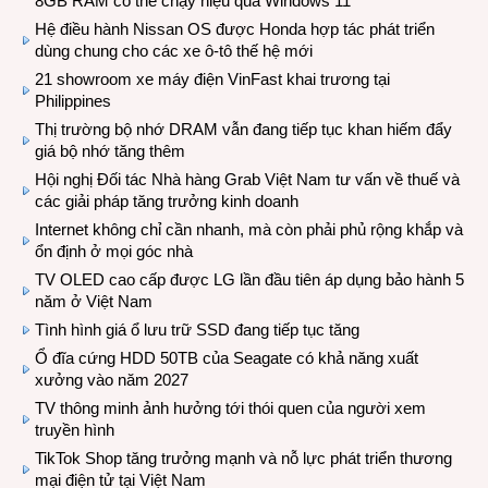
8GB RAM có thể chạy hiệu quả Windows 11
Hệ điều hành Nissan OS được Honda hợp tác phát triển
dùng chung cho các xe ô-tô thế hệ mới
21 showroom xe máy điện VinFast khai trương tại
Philippines
Thị trường bộ nhớ DRAM vẫn đang tiếp tục khan hiếm đẩy
giá bộ nhớ tăng thêm
Hội nghị Đối tác Nhà hàng Grab Việt Nam tư vấn về thuế và
các giải pháp tăng trưởng kinh doanh
Internet không chỉ cần nhanh, mà còn phải phủ rộng khắp và
ổn định ở mọi góc nhà
TV OLED cao cấp được LG lần đầu tiên áp dụng bảo hành 5
năm ở Việt Nam
Tình hình giá ổ lưu trữ SSD đang tiếp tục tăng
Ổ đĩa cứng HDD 50TB của Seagate có khả năng xuất
xưởng vào năm 2027
TV thông minh ảnh hưởng tới thói quen của người xem
truyền hình
TikTok Shop tăng trưởng mạnh và nỗ lực phát triển thương
mại điện tử tại Việt Nam