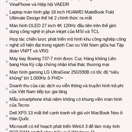
VinaPhone và Hiệp hội VAEDR
Laptop màn hình gập 18 inch HUAWEI MateBook Fold
Ultimate Design thế hệ 2 chính thức ra mắt
Màn hình OLED 27 inch 4K 120Hz đầu tiên trên thế giới
dùng công nghệ in phun inkjet của MSI và TCL
Hợp tác chiến lược phát triển mô hình khu công nghiệp công
nghệ số hiện đại trong ngành Cao su Việt Nam giữa hai Tập
đoàn VNPT và VRG
Máy bay Boeing 737-7 mới được Cục Hàng không Liên
bang Hoa Kỳ cấp chứng nhận khai thác thương mại
Màn hình gaming LG UltraGear 25G590B có tốc độ “siêu
khủng” tới 1.000Hz ở FHD+
Doanh thu của các dịch vụ viễn thông và truyền hình trả phí
của Việt Nam tiếp tục gia tăng
Mẫu smartphone khái niệm không có khung viền màn hình
của Tecno
Dell XPS 13 mất thế cạnh tranh về giá với MacBook Neo ở
Hàn Quốc
Microsoft có kế hoạch phát triển WinUI 3 để làm máy tính