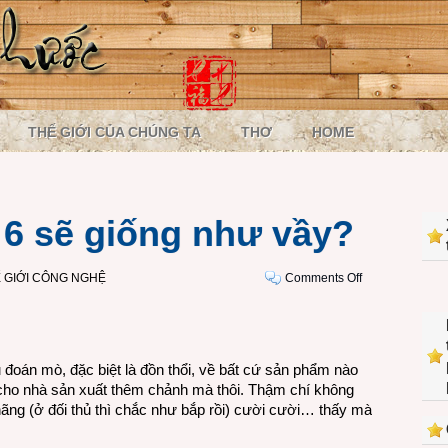
THẾ GIỚI CỦA CHÚNG TA
THƠ
HOME
 6 sẽ giống như vầy?
on
 GIỚI CÔNG NGHỆ
Comments Off
Có
phải
iPhone
6
ụ đoán mò, đặc biệt là đồn thổi, về bất cứ sản phẩm nào
sẽ
 cho nhà sản xuất thêm chảnh mà thôi. Thậm chí không
giống
 hãng (ở đối thủ thì chắc như bắp rồi) cười cười… thấy mà
như
vầy?