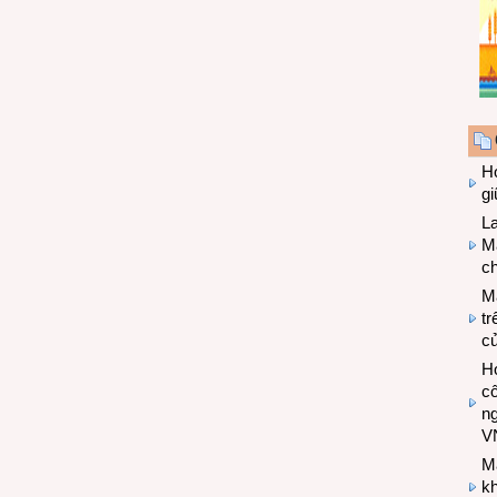
Hợ
g
L
Ma
ch
M
tr
c
Hợ
cô
n
V
M
k