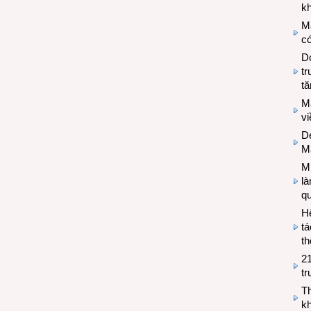
kh
M
có
Do
tr
tă
M
v
De
M
Mi
l
q
H
tá
th
2
tr
T
kh