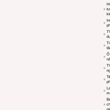
Hộ
tư
k
In
ph
T
d
Tì
tă
Ổ
n
TV
n
T
ph
L
mẽ
Bệ
c
g