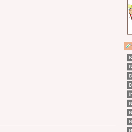
B
B
D
Đ
I
N
N
N
R