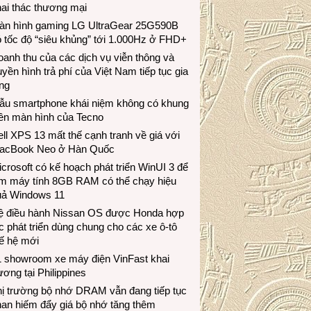
ai thác thương mại
àn hình gaming LG UltraGear 25G590B
 tốc độ “siêu khủng” tới 1.000Hz ở FHD+
anh thu của các dịch vụ viễn thông và
uyền hình trả phí của Việt Nam tiếp tục gia
ng
ẫu smartphone khái niệm không có khung
iền màn hình của Tecno
ll XPS 13 mất thế cạnh tranh về giá với
acBook Neo ở Hàn Quốc
crosoft có kế hoạch phát triển WinUI 3 để
àm máy tính 8GB RAM có thể chạy hiệu
uả Windows 11
ệ điều hành Nissan OS được Honda hợp
c phát triển dùng chung cho các xe ô-tô
ế hệ mới
1 showroom xe máy điện VinFast khai
ương tại Philippines
hị trường bộ nhớ DRAM vẫn đang tiếp tục
an hiếm đẩy giá bộ nhớ tăng thêm