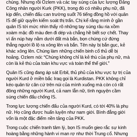
chúng. Nhưng rồi Ozlem và các tay súng của lực lượng Đảng
Công nhân người Kurk (PKK), trong đó có nhiều phụ nữ, đã
kịp đến, chiến đấu can trường suốt 76 tiếng đồng hồ với quân
IS để giữ quyền kiểm soát thị trấn. Chị kể rằng mình ở gần
quân IS tới mức nhìn thấy rõ những tay súng râu ria xồm
xoàm mặc đồ màu đen đi dép và chẳng hề biết sợ chết. Thay
vì ẩn núp hay nằm dưới đất mà bắn, bọn chúng cứ đứng
thẳng người lồ lộ ra xông lên và bắn. Tên này bị bắn gục, kẻ
khác xông lên. Chúng làm những chiến binh cố thủ dễ bị
hoảng. Ozlem nói: “Chúng không chỉ là kẻ thù của phụ nữ, mà
còn là kẻ thù của toàn khu vực và toàn thể thế giới.”
Quân IS cũng đang áp sát Erbil, thủ phủ của khu vực tự trị của
người Kurd ở miền bắc Iraq gọi là Kurdistan. PKK không chỉ
kéo quân từ căn cứ trên núi của mình xuống mà còn có rất
đông những người Kurd, cả nam lẫn nữ, tình nguyện cầm
súng chiến đấu chống IS.
Trong lực lượng chiến đấu của người Kurd, có tới 40% là phụ
nữ. Họ cũng được huấn luyện như nam giới. Bình đẳng giới
vốn là một đặc điểm nền tảng của PKK.
Trong cuộc chiến tranh tâm lý, bọn IS muốn gieo rắc sự kinh
hoàng bằng những hành vi man rợ như thời Trung cổ. Nhưng