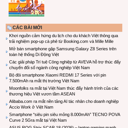
CÁC BÀI MỚI
Khơi nguồn cảm hứng du lịch cho du khách Việt thông qua
trải nghiệm pop-up cà phê từ Booking.com và Mille Mille
Mở bán smartphone gập Samsung Galaxy Z8 Series trên
toàn hệ thống Di Động Việt
Các giải pháp Trí tuệ Công nghiệp từ AVEVA hỗ trợ thúc đẩy
chuyển đổi số ngành công nghiệp Việt Nam
Bộ đôi smartphone Xiaomi REDMI 17 Series với pin
7.500mAh ra mắt thị trường Việt Nam
Moonfolks ra mắt tại Việt Nam thúc đẩy hành trình của các
thương hiệu Việt vươn tầm ASEAN
Alibaba.com ra mắt nền tảng AI tác nhân cho doanh nghiệp
Accio Work ở Việt Nam
Smartphone “siêu pin siêu mỏng 8.000mAh” TECNO POVA
Curve 2 5Gra mắt tại Việt Nam
ASUS ROG Strix SCAR 18 (2026) – laptop gaming mạnh