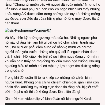
rằng: “Chúng tôi muốn bảo vệ người dân của mình.” Nhưng họ
vẫn luôn là một phụ nữ, nên chớ có ngạc nhiên khi thấy những
khẩu súng AK được cầm trong những bàn tay có những móng
tay được sơn điệu đà của những phụ nữ lông mày được tỉa tót
cẩn thận!
Và hãy nhìn kỹ những gương mặt của họ. Những người phụ
nữ này chẳng hề ham hố gì bất cứ trò chơi chiến tranh nào
đâu, họ bị buộc phải cầm súng để bảo vệ mình và những
người thân yêu trước những tên quỷ đội lốt người nhân danh
thánh chiến Hồi giáo. Họ biết rõ sự hiểm nguy đang chờ mình
khi vẫn nhìn thấy những đồng đội của mình ngã xuống. Nhưng
họ cũng hiểu rõ mình chỉ có một sự lựa chọn: tìm đường sống
trong cửa tử.
Trong khi đó, quân IS tỏ ra khiếp sợ những nữ chiến binh
người Kurd. Không phải chỉ vì chị em chiến đấu gan lì mà còn
có tin đồn lànhững tay súng cực đoan tin rằng nếu bị giết chết
bởi một phụ nữ thì sẽ không được lên thiên đàng!
Xin mời xem video clip về binh đoàn nữ binh người Kurd: