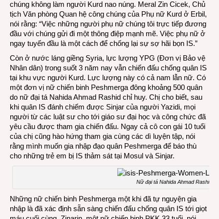
chúng không làm người Kurd nao núng. Meral Zin Cicek, Chủ
tịch Văn phòng Quan hệ công chúng của Phụ nữ Kurd ở Erbil,
nói rằng: “Việc những người phụ nữ chúng tôi trực tiếp đương
đầu với chúng gửi đi một thông điệp mạnh mẽ. Việc phụ nữ ở
ngay tuyến đầu là một cách để chống lại sự sợ hãi bọn IS.”
Còn ở nước láng giềng Syria, lực lượng YPG (Đơn vị Bảo vệ
Nhân dân) trong suốt 3 năm nay vẫn chiến đấu chống quân IS
tại khu vực người Kurd. Lực lượng này có cả nam lẫn nữ. Có
một đơn vị nữ chiến binh Peshmerga đông khoảng 500 quân
do nữ đại tá Nahida Ahmad Rashid chỉ huy. Chị cho biết, sau
khi quân IS đánh chiếm được Sinjar của người Yazidi, mọi
người từ các luật sư cho tới giáo sư đại học và công chức đã
yêu cầu được tham gia chiến đấu. Ngay cả cô con gái 10 tuổi
của chị cũng hào hứng tham gia cùng các dì luyện tập, nói
rằng mình muốn gia nhập đạo quân Peshmerga để báo thù
cho những trẻ em bị IS thảm sát tại Mosul và Sinjar.
Nữ đại tá Nahida Ahmad Rashid
Những nữ chiến binh Peshmerga một khi đã tự nguyện gia
nhập là đã xác định sẵn sàng chiến đấu chống quân IS tới giọt
máu cuối cùng. Zinarin, một nữ chiến binh PKK 33 tuổi, nói