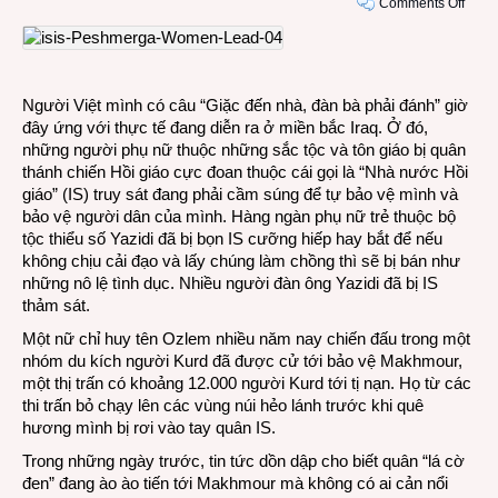
on
Comments Off
Khi
nhữn
ngườ
phụ
Người Việt mình có câu “Giặc đến nhà, đàn bà phải đánh” giờ
nữ
đây ứng với thực tế đang diễn ra ở miền bắc Iraq. Ở đó,
cầm
những người phụ nữ thuộc những sắc tộc và tôn giáo bị quân
súng
thánh chiến Hồi giáo cực đoan thuộc cái gọi là “Nhà nước Hồi
chốn
giáo” (IS) truy sát đang phải cầm súng để tự bảo vệ mình và
lại
bảo vệ người dân của mình. Hàng ngàn phụ nữ trẻ thuộc bộ
IS
tộc thiểu số Yazidi đã bị bọn IS cưỡng hiếp hay bắt để nếu
không chịu cải đạo và lấy chúng làm chồng thì sẽ bị bán như
những nô lệ tình dục. Nhiều người đàn ông Yazidi đã bị IS
thảm sát.
Một nữ chỉ huy tên Ozlem nhiều năm nay chiến đấu trong một
nhóm du kích người Kurd đã được cử tới bảo vệ Makhmour,
một thị trấn có khoảng 12.000 người Kurd tới tị nạn. Họ từ các
thi trấn bỏ chạy lên các vùng núi hẻo lánh trước khi quê
hương mình bị rơi vào tay quân IS.
Trong những ngày trước, tin tức dồn dập cho biết quân “lá cờ
đen” đang ào ào tiến tới Makhmour mà không có ai cản nổi