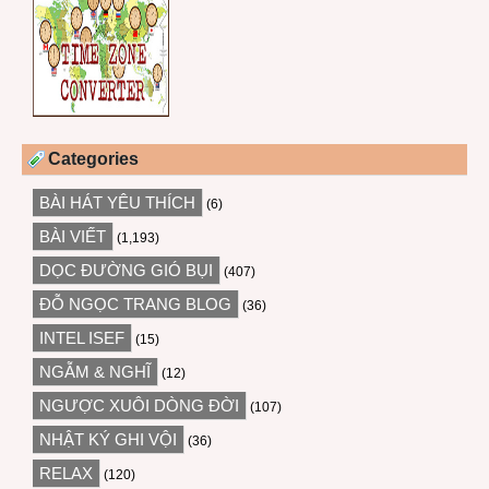
Categories
BÀI HÁT YÊU THÍCH
(6)
BÀI VIẾT
(1,193)
DỌC ĐƯỜNG GIÓ BỤI
(407)
ĐỖ NGỌC TRANG BLOG
(36)
INTEL ISEF
(15)
NGẪM & NGHĨ
(12)
NGƯỢC XUÔI DÒNG ĐỜI
(107)
NHẬT KÝ GHI VỘI
(36)
RELAX
(120)