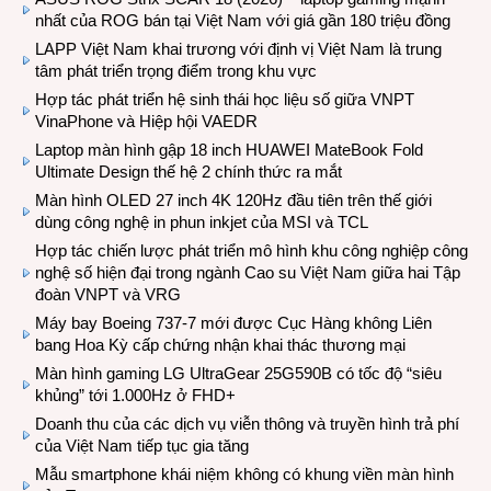
nhất của ROG bán tại Việt Nam với giá gần 180 triệu đồng
LAPP Việt Nam khai trương với định vị Việt Nam là trung
tâm phát triển trọng điểm trong khu vực
Hợp tác phát triển hệ sinh thái học liệu số giữa VNPT
VinaPhone và Hiệp hội VAEDR
Laptop màn hình gập 18 inch HUAWEI MateBook Fold
Ultimate Design thế hệ 2 chính thức ra mắt
Màn hình OLED 27 inch 4K 120Hz đầu tiên trên thế giới
dùng công nghệ in phun inkjet của MSI và TCL
Hợp tác chiến lược phát triển mô hình khu công nghiệp công
nghệ số hiện đại trong ngành Cao su Việt Nam giữa hai Tập
đoàn VNPT và VRG
Máy bay Boeing 737-7 mới được Cục Hàng không Liên
bang Hoa Kỳ cấp chứng nhận khai thác thương mại
Màn hình gaming LG UltraGear 25G590B có tốc độ “siêu
khủng” tới 1.000Hz ở FHD+
Doanh thu của các dịch vụ viễn thông và truyền hình trả phí
của Việt Nam tiếp tục gia tăng
Mẫu smartphone khái niệm không có khung viền màn hình