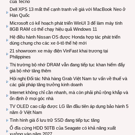
của Tecno
Dell XPS 13 mất thế cạnh tranh về giá với MacBook Neo ở
Hàn Quốc
Microsoft có kế hoạch phát triển WinUI 3 để làm máy tính
8GB RAM có thể chạy hiệu quả Windows 11
Hệ điều hành Nissan OS được Honda hợp tác phát triển
dùng chung cho các xe ô-tô thế hệ mới
21 showroom xe máy điện VinFast khai trương tại
Philippines
Thị trường bộ nhớ DRAM vẫn đang tiếp tục khan hiếm đẩy
giá bộ nhớ tăng thêm
Hội nghị Đối tác Nhà hàng Grab Việt Nam tư vấn về thuế và
các giải pháp tăng trưởng kinh doanh
Internet không chỉ cần nhanh, mà còn phải phủ rộng khắp và
ổn định ở mọi góc nhà
TV OLED cao cấp được LG lần đầu tiên áp dụng bảo hành 5
năm ở Việt Nam
Tình hình giá ổ lưu trữ SSD đang tiếp tục tăng
Ổ đĩa cứng HDD 50TB của Seagate có khả năng xuất
xưởng vào năm 2027