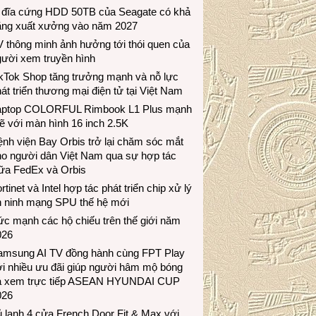
 đĩa cứng HDD 50TB của Seagate có khả
ăng xuất xưởng vào năm 2027
 thông minh ảnh hưởng tới thói quen của
gười xem truyền hình
ikTok Shop tăng trưởng mạnh và nỗ lực
át triển thương mại điện tử tại Việt Nam
aptop COLORFUL Rimbook L1 Plus mạnh
 với màn hình 16 inch 2.5K
nh viện Bay Orbis trở lại chăm sóc mắt
ho người dân Việt Nam qua sự hợp tác
iữa FedEx và Orbis
rtinet và Intel hợp tác phát triển chip xử lý
n ninh mạng SPU thế hệ mới
c mạnh các hộ chiếu trên thế giới năm
026
amsung AI TV đồng hành cùng FPT Play
i nhiều ưu đãi giúp người hâm mộ bóng
á xem trực tiếp ASEAN HYUNDAI CUP
026
 lạnh 4 cửa French Door Fit & Max với