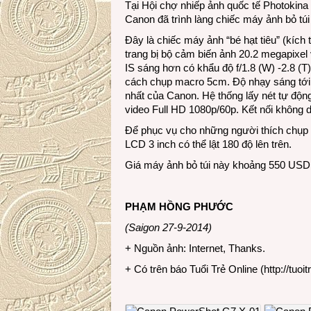
Tại Hội chợ nhiếp ảnh quốc tế Photokina
Canon đã trình làng chiếc máy ảnh bỏ t
Đây là chiếc máy ảnh “bé hạt tiêu” (kíc
trang bị bộ cảm biến ảnh 20.2 megapixe
IS sáng hơn có khẩu độ f/1.8 (W) -2.8 
cách chụp macro 5cm. Độ nhạy sáng tới 
nhất của Canon. Hệ thống lấy nét tự độn
video Full HD 1080p/60p. Kết nối không 
Để phục vụ cho những người thích chụp 
LCD 3 inch có thể lật 180 độ lên trên.
Giá máy ảnh bỏ túi này khoảng 550 USD
PHẠM HỒNG PHƯỚC
(Saigon 27-9-2014)
+ Nguồn ảnh: Internet, Thanks.
+ Có trên báo Tuổi Trẻ Online (
http://tuoit