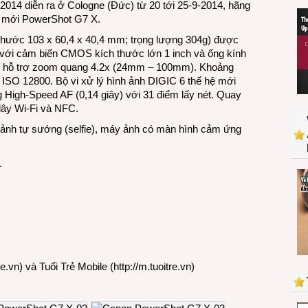
 2014 diễn ra ở Cologne (Đức) từ 20 tới 25-9-2014, hãng
máy
úi mới PowerShot G7 X.
chụp
hình
h thước 103 x 60,4 x 40,4 mm; trọng lượng 304g) được
bỏ
l với cảm biến CMOS kích thước lớn 1 inch và ống kính
túi
(T) hỗ trợ zoom quang 4.2x (24mm – 100mm). Khoảng
20MP
ISO 12800. Bộ vi xử lý hình ảnh DIGIC 6 thế hệ mới
cho
g High-Speed AF (0,14 giây) với 31 điểm lấy nét. Quay
người
dây Wi-Fi và NFC.
thích
ảnh tự sướng (selfie), máy ảnh có màn hình cảm ứng
tự
chụp
ảnh
.
mình
re.vn
) và Tuổi Trẻ Mobile (
http://m.tuoitre.vn
)