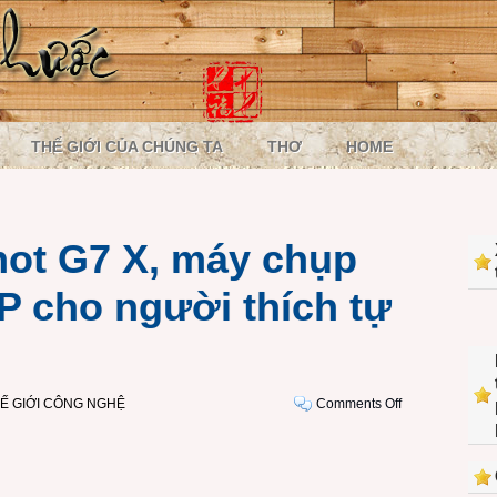
THẾ GIỚI CỦA CHÚNG TA
THƠ
HOME
ot G7 X, máy chụp
P cho người thích tự
on
Ế GIỚI CÔNG NGHỆ
Comments Off
Canon
PowerShot
G7
X,