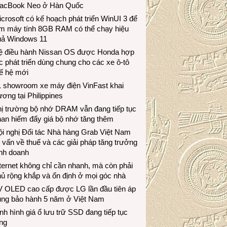
acBook Neo ở Hàn Quốc
crosoft có kế hoạch phát triển WinUI 3 để
àm máy tính 8GB RAM có thể chạy hiệu
uả Windows 11
ệ điều hành Nissan OS được Honda hợp
c phát triển dùng chung cho các xe ô-tô
ế hệ mới
1 showroom xe máy điện VinFast khai
ương tại Philippines
hị trường bộ nhớ DRAM vẫn đang tiếp tục
an hiếm đẩy giá bộ nhớ tăng thêm
i nghị Đối tác Nhà hàng Grab Việt Nam
 vấn về thuế và các giải pháp tăng trưởng
inh doanh
ternet không chỉ cần nhanh, mà còn phải
ủ rộng khắp và ổn định ở mọi góc nhà
V OLED cao cấp được LG lần đầu tiên áp
ụng bảo hành 5 năm ở Việt Nam
nh hình giá ổ lưu trữ SSD đang tiếp tục
ng