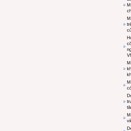
Ma
ch
M
tr
c
Hợ
cô
n
V
M
k
kh
M
có
Do
tr
tă
M
v
De