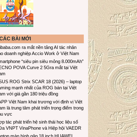
CÁC BÀI MỚI
ibaba.com ra mắt nền tảng AI tác nhân
ho doanh nghiệp Accio Work ở Việt Nam
martphone “siêu pin siêu mỏng 8.000mAh”
ECNO POVA Curve 2 5Gra mắt tại Việt
am
SUS ROG Strix SCAR 18 (2026) – laptop
aming mạnh nhất của ROG bán tại Việt
m với giá gần 180 triệu đồng
PP Việt Nam khai trương với định vị Việt
m là trung tâm phát triển trọng điểm trong
hu vực
p tác phát triển hệ sinh thái học liệu số
iữa VNPT VinaPhone và Hiệp hội VAEDR
aptop màn hình gập 18 inch HUAWEI