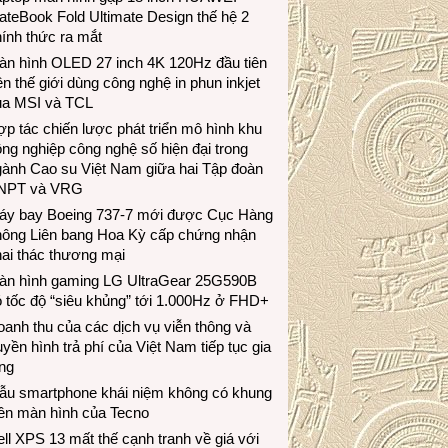
teBook Fold Ultimate Design thế hệ 2
ính thức ra mắt
àn hình OLED 27 inch 4K 120Hz đầu tiên
ên thế giới dùng công nghệ in phun inkjet
ủa MSI và TCL
p tác chiến lược phát triển mô hình khu
ng nghiệp công nghệ số hiện đại trong
gành Cao su Việt Nam giữa hai Tập đoàn
NPT và VRG
áy bay Boeing 737-7 mới được Cục Hàng
hông Liên bang Hoa Kỳ cấp chứng nhận
ai thác thương mại
àn hình gaming LG UltraGear 25G590B
 tốc độ “siêu khủng” tới 1.000Hz ở FHD+
anh thu của các dịch vụ viễn thông và
uyền hình trả phí của Việt Nam tiếp tục gia
ng
ẫu smartphone khái niệm không có khung
iền màn hình của Tecno
ll XPS 13 mất thế cạnh tranh về giá với