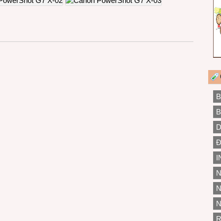
B
B
D
Đ
I
N
N
N
R