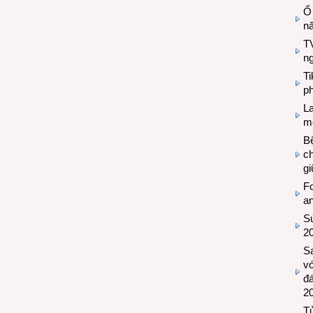
Ổ
n
TV
n
T
ph
L
mẽ
Bệ
c
g
Fo
a
Sứ
2
S
vớ
đ
2
Tủ