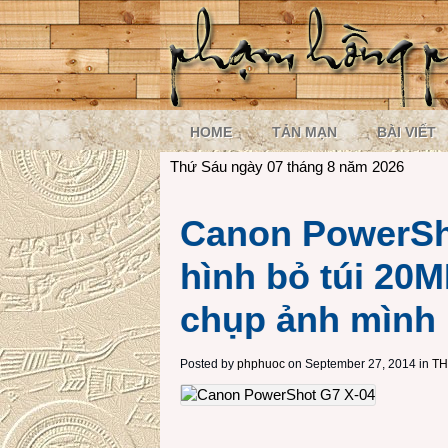
HOME
TẢN MẠN
BÀI VIẾT
Thứ Sáu ngày 07 tháng 8 năm 2026
Canon PowerSh
hình bỏ túi 20M
chụp ảnh mình
Posted by
phphuoc
on September 27, 2014 in
TH