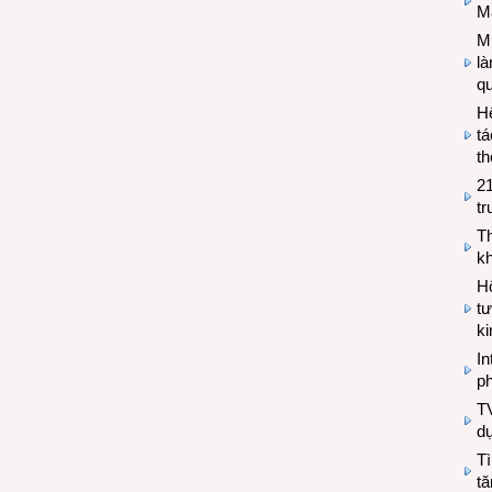
M
Mi
l
q
H
tá
th
2
tr
T
kh
Hộ
tư
k
In
ph
T
d
Tì
tă