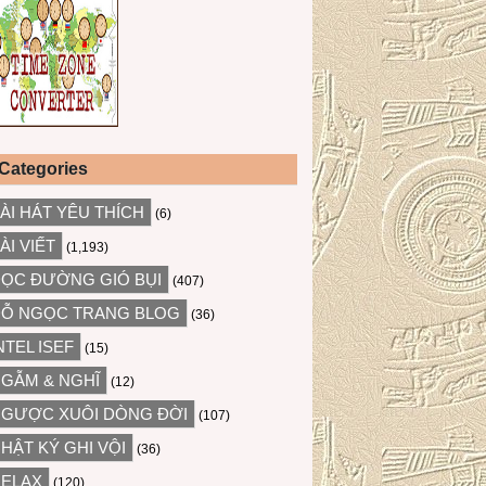
Categories
ÀI HÁT YÊU THÍCH
(6)
ÀI VIẾT
(1,193)
ỌC ĐƯỜNG GIÓ BỤI
(407)
Ỗ NGỌC TRANG BLOG
(36)
NTEL ISEF
(15)
GẪM & NGHĨ
(12)
GƯỢC XUÔI DÒNG ĐỜI
(107)
HẬT KÝ GHI VỘI
(36)
ELAX
(120)