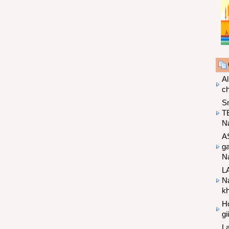
Al
c
S
T
N
A
g
Na
LA
Na
k
Hợ
g
L