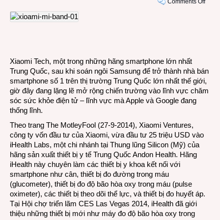
on
Comments Off
Sau
Sams
Appl
và
Goog
sẽ
Xiaomi Tech, một trong những hãng smartphone lớn nhất
bị
Trung Quốc, sau khi soán ngôi Samsung để trở thành nhà bán
mất
smartphone số 1 trên thị trường Trung Quốc lớn nhất thế giới,
thị
giờ đây đang lặng lẽ mở rộng chiến trường vào lĩnh vực chăm
phần
sóc sức khỏe điện tử – lĩnh vực mà Apple và Google đang
về
thống lĩnh.
tay
Theo trang The MotleyFool (27-9-2014), Xiaomi Ventures,
Xiao
công ty vốn đầu tư của Xiaomi, vừa đầu tư 25 triệu USD vào
iHealth Labs, một chi nhánh tại Thung lũng Silicon (Mỹ) của
hãng sản xuất thiết bị y tế Trung Quốc Andon Health. Hãng
iHealth này chuyên làm các thiết bị y khoa kết nối với
smartphone như cân, thiết bị đo đường trong máu
(glucometer), thiết bị đo độ bão hòa oxy trong máu (pulse
oximeter), các thiết bị theo dõi thể lực, và thiết bị đo huyết áp.
Tại Hội chợ triển lãm CES Las Vegas 2014, iHealth đã giới
thiệu những thiết bị mới như máy đo độ bão hòa oxy trong