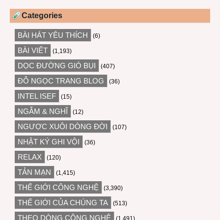
Categories
BÀI HÁT YÊU THÍCH
(6)
BÀI VIẾT
(1,193)
DỌC ĐƯỜNG GIÓ BỤI
(407)
ĐỖ NGỌC TRANG BLOG
(36)
INTEL ISEF
(15)
NGẪM & NGHĨ
(12)
NGƯỢC XUÔI DÒNG ĐỜI
(107)
NHẬT KÝ GHI VỘI
(36)
RELAX
(120)
TẢN MẠN
(1,415)
THẾ GIỚI CÔNG NGHỆ
(3,390)
THẾ GIỚI CỦA CHÚNG TA
(513)
THEO DÒNG CÔNG NGHỆ
(1,491)