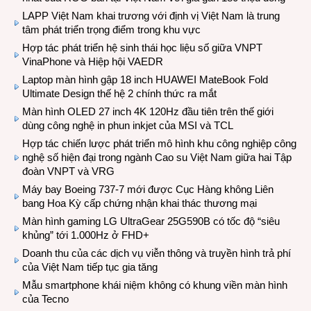
LAPP Việt Nam khai trương với định vị Việt Nam là trung
tâm phát triển trọng điểm trong khu vực
Hợp tác phát triển hệ sinh thái học liệu số giữa VNPT
VinaPhone và Hiệp hội VAEDR
Laptop màn hình gập 18 inch HUAWEI MateBook Fold
Ultimate Design thế hệ 2 chính thức ra mắt
Màn hình OLED 27 inch 4K 120Hz đầu tiên trên thế giới
dùng công nghệ in phun inkjet của MSI và TCL
Hợp tác chiến lược phát triển mô hình khu công nghiệp công
nghệ số hiện đại trong ngành Cao su Việt Nam giữa hai Tập
đoàn VNPT và VRG
Máy bay Boeing 737-7 mới được Cục Hàng không Liên
bang Hoa Kỳ cấp chứng nhận khai thác thương mại
Màn hình gaming LG UltraGear 25G590B có tốc độ “siêu
khủng” tới 1.000Hz ở FHD+
Doanh thu của các dịch vụ viễn thông và truyền hình trả phí
của Việt Nam tiếp tục gia tăng
Mẫu smartphone khái niệm không có khung viền màn hình
của Tecno