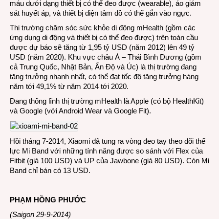
máu dưới dạng thiết bị có thể đeo được (wearable), áo giám
sát huyết áp, và thiết bị điện tâm đồ có thể gắn vào ngực.
Thị trường chăm sóc sức khỏe di động mHealth (gồm các
ứng dụng di động và thiết bị có thể đeo được) trên toàn cầu
được dự báo sẽ tăng từ 1,95 tỷ USD (năm 2012) lên 49 tỷ
USD (năm 2020). Khu vực châu Á – Thái Bình Dương (gồm
cả Trung Quốc, Nhật Bản, Ấn Độ và Úc) là thị trường đang
tăng trưởng nhanh nhất, có thể đạt tốc độ tăng trưởng hàng
năm tới 49,1% từ năm 2014 tới 2020.
Đang thống lĩnh thị trường mHealth là Apple (có bộ HealthKit)
và Google (với Android Wear và Google Fit).
Hồi tháng 7-2014, Xiaomi đã tung ra vòng đeo tay theo dõi thể
lực Mi Band với những tính năng được so sánh với Flex của
Fitbit (giá 100 USD) và UP của Jawbone (giá 80 USD). Còn Mi
Band chỉ bán có 13 USD.
PHẠM HỒNG PHƯỚC
(Saigon 29-9-2014)