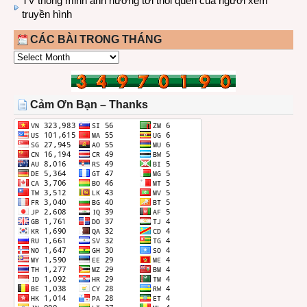
TV thông minh ảnh hưởng tới thói quen của người xem
truyền hình
CÁC BÀI TRONG THÁNG
CÁC
BÀI
TRONG
THÁNG
Cảm Ơn Bạn – Thanks