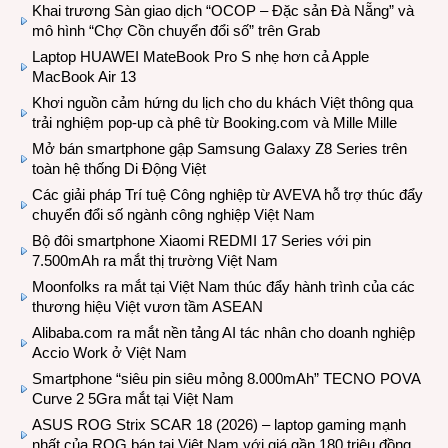
Khai trương Sàn giao dịch “OCOP – Đặc sản Đà Nẵng” và
mô hình “Chợ Cồn chuyển đổi số” trên Grab
Laptop HUAWEI MateBook Pro S nhẹ hơn cả Apple
MacBook Air 13
Khơi nguồn cảm hứng du lịch cho du khách Việt thông qua
trải nghiệm pop-up cà phê từ Booking.com và Mille Mille
Mở bán smartphone gập Samsung Galaxy Z8 Series trên
toàn hệ thống Di Động Việt
Các giải pháp Trí tuệ Công nghiệp từ AVEVA hỗ trợ thúc đẩy
chuyển đổi số ngành công nghiệp Việt Nam
Bộ đôi smartphone Xiaomi REDMI 17 Series với pin
7.500mAh ra mắt thị trường Việt Nam
Moonfolks ra mắt tại Việt Nam thúc đẩy hành trình của các
thương hiệu Việt vươn tầm ASEAN
Alibaba.com ra mắt nền tảng AI tác nhân cho doanh nghiệp
Accio Work ở Việt Nam
Smartphone “siêu pin siêu mỏng 8.000mAh” TECNO POVA
Curve 2 5Gra mắt tại Việt Nam
ASUS ROG Strix SCAR 18 (2026) – laptop gaming mạnh
nhất của ROG bán tại Việt Nam với giá gần 180 triệu đồng