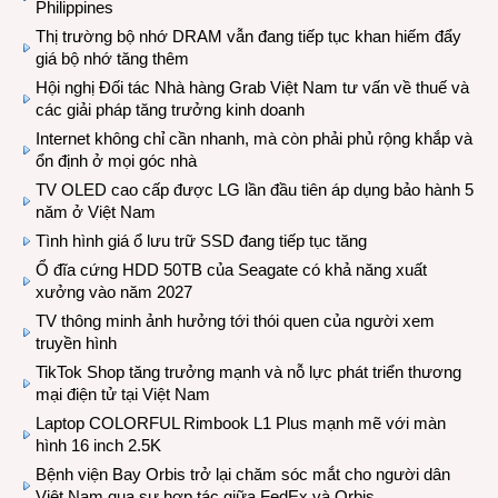
Philippines
Thị trường bộ nhớ DRAM vẫn đang tiếp tục khan hiếm đẩy
giá bộ nhớ tăng thêm
Hội nghị Đối tác Nhà hàng Grab Việt Nam tư vấn về thuế và
các giải pháp tăng trưởng kinh doanh
Internet không chỉ cần nhanh, mà còn phải phủ rộng khắp và
ổn định ở mọi góc nhà
TV OLED cao cấp được LG lần đầu tiên áp dụng bảo hành 5
năm ở Việt Nam
Tình hình giá ổ lưu trữ SSD đang tiếp tục tăng
Ổ đĩa cứng HDD 50TB của Seagate có khả năng xuất
xưởng vào năm 2027
TV thông minh ảnh hưởng tới thói quen của người xem
truyền hình
TikTok Shop tăng trưởng mạnh và nỗ lực phát triển thương
mại điện tử tại Việt Nam
Laptop COLORFUL Rimbook L1 Plus mạnh mẽ với màn
hình 16 inch 2.5K
Bệnh viện Bay Orbis trở lại chăm sóc mắt cho người dân
Việt Nam qua sự hợp tác giữa FedEx và Orbis