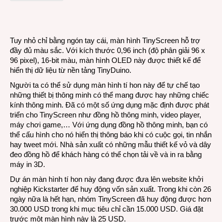
màu
nhỏ
bằng
ngón
Tuy nhỏ chỉ bằng ngón tay cái, màn hình TinyScreen hỗ trợ
tay
đầy đủ màu sắc. Với kích thước 0,96 inch (độ phân giải 96 x
cái
96 pixel), 16-bit màu, màn hình OLED này được thiết kế để
hiển thị dữ liệu từ nền tảng TinyDuino.
Người ta có thể sử dụng màn hình tí hon này để tự chế tạo
những thiết bị thông minh có thể mang được hay những chiếc
kính thông minh. Đã có một số ứng dụng mặc định được phát
triển cho TinyScreen như đồng hồ thông minh, video player,
máy chơi game,… Với ứng dụng đồng hồ thông minh, bạn có
thể cấu hình cho nó hiển thị thông báo khi có cuộc gọi, tin nhắn
hay tweet mới. Nhà sản xuất có những mẫu thiết kế vỏ và dây
đeo đồng hồ để khách hàng có thể chọn tải về và in ra bằng
máy in 3D.
Dự án màn hình tí hon này đang được đưa lên website khởi
nghiệp Kickstarter để huy động vốn sản xuất. Trong khi còn 26
ngày nữa là hết hạn, nhóm TinyScreen đã huy động được hơn
30.000 USD trong khi mục tiêu chỉ cần 15.000 USD. Giá đặt
trước một màn hình này là 25 USD.