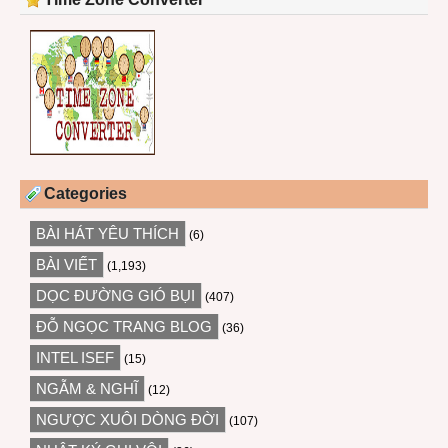
Categories
BÀI HÁT YÊU THÍCH
(6)
BÀI VIẾT
(1,193)
DỌC ĐƯỜNG GIÓ BỤI
(407)
ĐỖ NGỌC TRANG BLOG
(36)
INTEL ISEF
(15)
NGẪM & NGHĨ
(12)
NGƯỢC XUÔI DÒNG ĐỜI
(107)