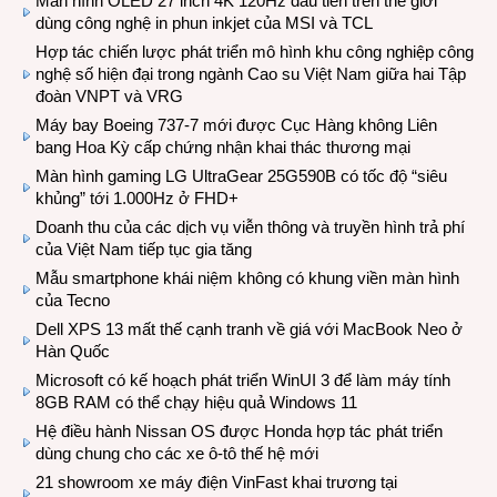
Màn hình OLED 27 inch 4K 120Hz đầu tiên trên thế giới
dùng công nghệ in phun inkjet của MSI và TCL
Hợp tác chiến lược phát triển mô hình khu công nghiệp công
nghệ số hiện đại trong ngành Cao su Việt Nam giữa hai Tập
đoàn VNPT và VRG
Máy bay Boeing 737-7 mới được Cục Hàng không Liên
bang Hoa Kỳ cấp chứng nhận khai thác thương mại
Màn hình gaming LG UltraGear 25G590B có tốc độ “siêu
khủng” tới 1.000Hz ở FHD+
Doanh thu của các dịch vụ viễn thông và truyền hình trả phí
của Việt Nam tiếp tục gia tăng
Mẫu smartphone khái niệm không có khung viền màn hình
của Tecno
Dell XPS 13 mất thế cạnh tranh về giá với MacBook Neo ở
Hàn Quốc
Microsoft có kế hoạch phát triển WinUI 3 để làm máy tính
8GB RAM có thể chạy hiệu quả Windows 11
Hệ điều hành Nissan OS được Honda hợp tác phát triển
dùng chung cho các xe ô-tô thế hệ mới
21 showroom xe máy điện VinFast khai trương tại