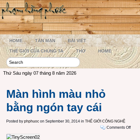
HOME
TẢN MẠN
BÀI VIẾT
THẾ GIỚI CỦA CHÚNG TA
THƠ
HOME
Thứ Sáu ngày 07 tháng 8 năm 2026
Màn hình màu nhỏ
bằng ngón tay cái
Posted by
phphuoc
on September 30, 2014 in
THẾ GIỚI CÔNG NGHỆ
on
Comments Off
Màn
hình