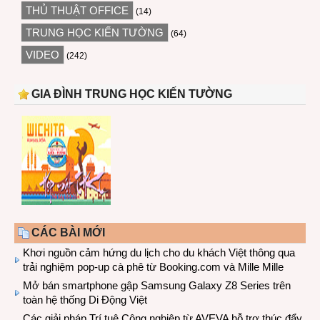
THỦ THUẬT OFFICE
(14)
TRUNG HỌC KIẾN TƯỜNG
(64)
VIDEO
(242)
GIA ĐÌNH TRUNG HỌC KIẾN TƯỜNG
CÁC BÀI MỚI
Khơi nguồn cảm hứng du lịch cho du khách Việt thông qua
trải nghiệm pop-up cà phê từ Booking.com và Mille Mille
Mở bán smartphone gập Samsung Galaxy Z8 Series trên
toàn hệ thống Di Động Việt
Các giải pháp Trí tuệ Công nghiệp từ AVEVA hỗ trợ thúc đẩy