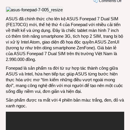
on
Comments Off
VIDE
Let’s
hand
ASUS đã chính thức cho lên kệ ASUS Fonepad 7 Dual SIM
on:
(FE170CG) mới, thế hệ thứ 4 của Fonepad với nhiều cải tiến
Table
về thiết kế và ứng dụng. Đây là chiếc tablet màn hình 7 inch
ASU
có thêm tính năng smartphone 3G, tích hợp 2 SIM, trang bị bộ
Fone
vi xử lý Intel Atom, giao diện đồ họa độc quyền ASUS ZenUI
7
(tương tự như trên dòng smartphone ZenFone). Giá bán lẻ
Dual-
của ASUS Fonepad 7 Dual SIM trên thị trường Việt Nam là
SIM
2.990.000 đồng.
Fonepad là sản phẩm ra đời từ sự hợp tác thành công giữa
ASUS và Intel, hứa hẹn tiếp tục giúp ASUS từng bước hiện
thực hóa ước mơ “tìm kiếm những điều vượt ngoài mong
đợi”, mang công nghệ đến với mọi người để tạo nên một cuộc
sống đầy niềm vui, đơn giản và hiện đại.
Sản phẩm được ra mắt với 4 phiên bản màu: trắng, đen, đỏ và
xanh ngọc.