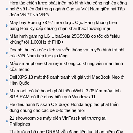
Hợp tác chiến lược phát triển mô hình khu công nghiệp công
nghệ số hiện đại trong ngành Cao su Việt Nam giữa hai Tập
đoàn VNPT và VRG
Máy bay Boeing 737-7 mới được Cục Hàng không Liên
bang Hoa Kỳ cấp chứng nhận khai thác thương mại
Màn hình gaming LG UltraGear 25G590B có tốc độ “siêu
khủng” tới 1.000Hz ở FHD+
Doanh thu của các dịch vụ viễn thông và truyền hình trả phí
của Việt Nam tiếp tục gia tăng
Mẫu smartphone khái niệm không có khung viền màn hình
của Tecno
Dell XPS 13 mất thế cạnh tranh về giá với MacBook Neo ở
Hàn Quốc
Microsoft có kế hoạch phát triển WinUI 3 để làm máy tính
8GB RAM có thể chạy hiệu quả Windows 11
Hệ điều hành Nissan OS được Honda hợp tác phát triển
dùng chung cho các xe ô-tô thế hệ mới
21 showroom xe máy điện VinFast khai trương tại
Philippines
Thị trường bộ nhớ DRAM vẫn đang tiếp tục khan hiếm đẩy