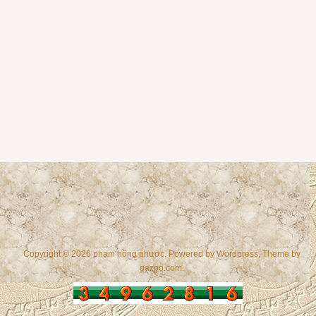
Copyright © 2026 phạm hồng phước. Powered by
Wordpress
, Theme by
gazpo.com
.