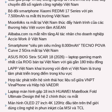
chuyển đổi số ngành công nghiệp Việt Nam
Bộ đôi smartphone Xiaomi REDMI 17 Series với pin
7.500mAh ra mắt thị trường Việt Nam
Moonfolks ra mắt tại Việt Nam thúc đẩy hành trình của các
thương hiệu Việt vươn tầm ASEAN
Alibaba.com ra mắt nền tảng AI tác nhân cho doanh nghiệp
Accio Work ở Việt Nam
Smartphone “siêu pin siêu mỏng 8.000mAh” TECNO POVA
Curve 2 5Gra mắt tại Việt Nam
ASUS ROG Strix SCAR 18 (2026) – laptop gaming mạnh
nhất của ROG bán tại Việt Nam với giá gần 180 triệu đồng
LAPP Việt Nam khai trương với định vị Việt Nam là trung
tâm phát triển trọng điểm trong khu vực
Hợp tác phát triển hệ sinh thái học liệu số giữa VNPT
VinaPhone và Hiệp hội VAEDR
Laptop màn hình gập 18 inch HUAWEI MateBook Fold
Ultimate Design thế hệ 2 chính thức ra mắt
Màn hình OLED 27 inch 4K 120Hz đầu tiên trên thế giới
dùng công nghệ in phun inkjet của MSI và TCL