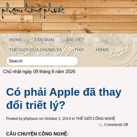
HOME
TẢN MẠN
BÀI VIẾT
THẾ GIỚI CỦA CHÚNG TA
THƠ
HOME
Chủ nhật ngày 09 tháng 8 năm 2026
Có phải Apple đã thay
đổi triết lý?
Posted by
phphuoc
on October 2, 2014 in
THẾ GIỚI CÔNG NGHỆ
on
Comments Off
Có
CÂU CHUYỆN CÔNG NGHỆ:
phải