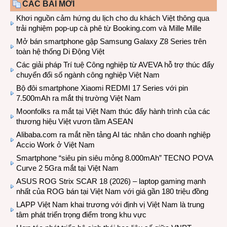
CÁC BÀI MỚI
Khơi nguồn cảm hứng du lịch cho du khách Việt thông qua
trải nghiệm pop-up cà phê từ Booking.com và Mille Mille
Mở bán smartphone gập Samsung Galaxy Z8 Series trên
toàn hệ thống Di Động Việt
Các giải pháp Trí tuệ Công nghiệp từ AVEVA hỗ trợ thúc đẩy
chuyển đổi số ngành công nghiệp Việt Nam
Bộ đôi smartphone Xiaomi REDMI 17 Series với pin
7.500mAh ra mắt thị trường Việt Nam
Moonfolks ra mắt tại Việt Nam thúc đẩy hành trình của các
thương hiệu Việt vươn tầm ASEAN
Alibaba.com ra mắt nền tảng AI tác nhân cho doanh nghiệp
Accio Work ở Việt Nam
Smartphone “siêu pin siêu mỏng 8.000mAh” TECNO POVA
Curve 2 5Gra mắt tại Việt Nam
ASUS ROG Strix SCAR 18 (2026) – laptop gaming mạnh
nhất của ROG bán tại Việt Nam với giá gần 180 triệu đồng
LAPP Việt Nam khai trương với định vị Việt Nam là trung
tâm phát triển trọng điểm trong khu vực