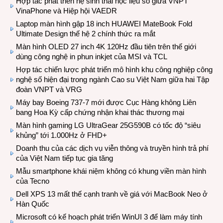
Hợp tác phát triển hệ sinh thái học liệu số giữa VNPT
VinaPhone và Hiệp hội VAEDR
Laptop màn hình gập 18 inch HUAWEI MateBook Fold
Ultimate Design thế hệ 2 chính thức ra mắt
Màn hình OLED 27 inch 4K 120Hz đầu tiên trên thế giới
dùng công nghệ in phun inkjet của MSI và TCL
Hợp tác chiến lược phát triển mô hình khu công nghiệp công
nghệ số hiện đại trong ngành Cao su Việt Nam giữa hai Tập
đoàn VNPT và VRG
Máy bay Boeing 737-7 mới được Cục Hàng không Liên
bang Hoa Kỳ cấp chứng nhận khai thác thương mại
Màn hình gaming LG UltraGear 25G590B có tốc độ “siêu
khủng” tới 1.000Hz ở FHD+
Doanh thu của các dịch vụ viễn thông và truyền hình trả phí
của Việt Nam tiếp tục gia tăng
Mẫu smartphone khái niệm không có khung viền màn hình
của Tecno
Dell XPS 13 mất thế cạnh tranh về giá với MacBook Neo ở
Hàn Quốc
Microsoft có kế hoạch phát triển WinUI 3 để làm máy tính