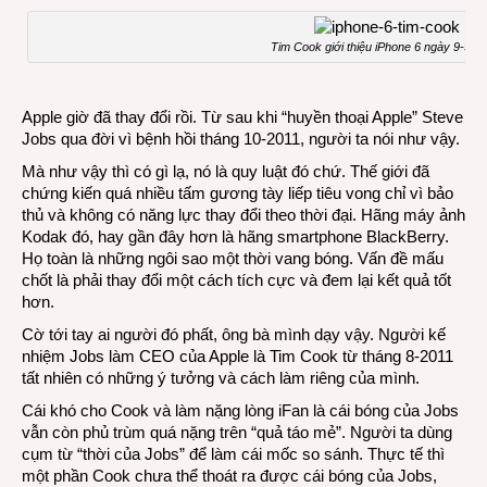
Appl
đã
Tim Cook giới thiệu iPhone 6 ngày 9-9-2
thay
đổi
triết
Apple giờ đã thay đổi rồi. Từ sau khi “huyền thoại Apple” Steve
lý?
Jobs qua đời vì bệnh hồi tháng 10-2011, người ta nói như vậy.
Mà như vậy thì có gì lạ, nó là quy luật đó chứ. Thế giới đã
chứng kiến quá nhiều tấm gương tày liếp tiêu vong chỉ vì bảo
thủ và không có năng lực thay đổi theo thời đại. Hãng máy ảnh
Kodak đó, hay gần đây hơn là hãng smartphone BlackBerry.
Họ toàn là những ngôi sao một thời vang bóng. Vấn đề mấu
chốt là phải thay đổi một cách tích cực và đem lại kết quả tốt
hơn.
Cờ tới tay ai người đó phất, ông bà mình dạy vậy. Người kế
nhiệm Jobs làm CEO của Apple là Tim Cook từ tháng 8-2011
tất nhiên có những ý tưởng và cách làm riêng của mình.
Cái khó cho Cook và làm nặng lòng iFan là cái bóng của Jobs
vẫn còn phủ trùm quá nặng trên “quả táo mẻ”. Người ta dùng
cụm từ “thời của Jobs” để làm cái mốc so sánh. Thực tế thì
một phần Cook chưa thể thoát ra được cái bóng của Jobs,