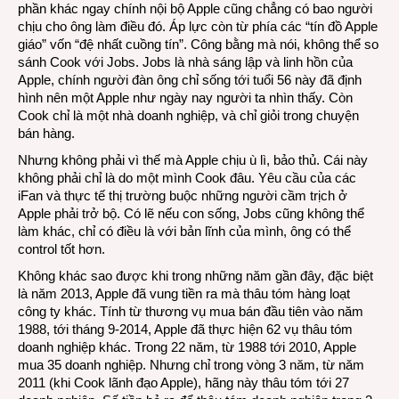
phần khác ngay chính nội bộ Apple cũng chẳng có bao người
chịu cho ông làm điều đó. Áp lực còn từ phía các “tín đồ Apple
giáo” vốn “đệ nhất cuồng tín”. Công bằng mà nói, không thể so
sánh Cook với Jobs. Jobs là nhà sáng lập và linh hồn của
Apple, chính người đàn ông chỉ sống tới tuổi 56 này đã định
hình nên một Apple như ngày nay người ta nhìn thấy. Còn
Cook chỉ là một nhà doanh nghiệp, và chỉ giỏi trong chuyện
bán hàng.
Nhưng không phải vì thế mà Apple chịu ù lì, bảo thủ. Cái này
không phải chỉ là do một mình Cook đâu. Yêu cầu của các
iFan và thực tế thị trường buộc những người cầm trịch ở
Apple phải trở bộ. Có lẽ nếu con sống, Jobs cũng không thể
làm khác, chỉ có điều là với bản lĩnh của mình, ông có thể
control tốt hơn.
Không khác sao được khi trong những năm gần đây, đặc biệt
là năm 2013, Apple đã vung tiền ra mà thâu tóm hàng loạt
công ty khác. Tính từ thương vụ mua bán đầu tiên vào năm
1988, tới tháng 9-2014, Apple đã thực hiện 62 vụ thâu tóm
doanh nghiệp khác. Trong 22 năm, từ 1988 tới 2010, Apple
mua 35 doanh nghiệp. Nhưng chỉ trong vòng 3 năm, từ năm
2011 (khi Cook lãnh đạo Apple), hãng này thâu tóm tới 27