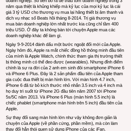
doanh nghiệp. Số tiền bỏ ra để thâu tóm doanh nghiệp trong 3
năm qua thiệt là khủng khiếp mà kỷ lục của mọi kỷ lục là cái
giá 3 tỷ USD cho thương vụ mua lại hãng thiết bị âm thanh và
dịch vụ nhạc số Beats hồi tháng 8-2014. Trị giá thương vụ
mua bán doanh nghiệp lớn nhất trước kia cũng chỉ tầm 400
triệu USD. Ở đây ta không bàn tới chuyện Apple mua các
doanh nghiệp khác để làm gì.
Ngày 9-9-2014 đánh dấu một bước ngoặt đổi mới của Apple.
Ngày hôm đó, Apple ra mắt chiếc đồng hồ thông minh đầu tiên
của mình là Apple Watch, chính thức tham gia thị trường thiết
bị thông minh có thể đeo được (wearables). Nhưng đỉnh điểm
chính là sự ra đời của 2 anh em sinh đôi smartphone iPhone 6
và iPhone 6 Plus. Đây là 2 sản phẩm đầu tiên của Apple tham
gia cuộc đua thiết bị màn hình lớn. Với màn hình 4.7 inch,
iPhone 6 đã từ bỏ kích thước nhỏ nhắn 3.5 inch và 4 inch mà
họ duy trì suốt từ iPhone 2G đầu tiên năm 2007 tới iPhone
5s/5C năm 2013. Và iPhone 6 Plus (màn hình 5.5 inch) là
chiếc phablet (smartphone màn hình trên 5 inch) đầu tiên của
Apple.
Sự thay đổi sang màn hình lớn như vậy không đơn giản là
chuyện của Apple (về phần cứng, phần mềm), mà còn làm
thay đổi hẳn thói quen sử dụng iPhone của các iFan.