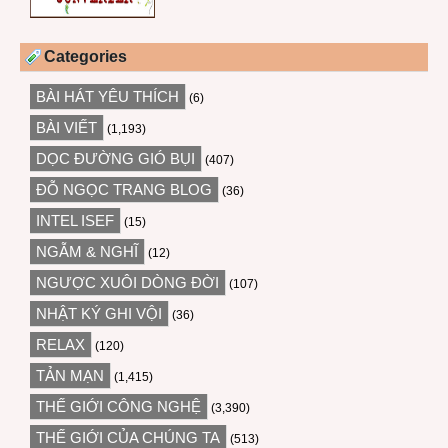
Categories
BÀI HÁT YÊU THÍCH
(6)
BÀI VIẾT
(1,193)
DỌC ĐƯỜNG GIÓ BỤI
(407)
ĐỖ NGỌC TRANG BLOG
(36)
INTEL ISEF
(15)
NGẪM & NGHĨ
(12)
NGƯỢC XUÔI DÒNG ĐỜI
(107)
NHẬT KÝ GHI VỘI
(36)
RELAX
(120)
TẢN MẠN
(1,415)
THẾ GIỚI CÔNG NGHỆ
(3,390)
THẾ GIỚI CỦA CHÚNG TA
(513)