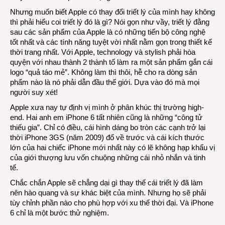
Nhưng muốn biết Apple có thay đổi triết lý của mình hay không
thì phải hiểu coi triết lý đó là gì? Nói gọn như vầy, triết lý đằng
sau các sản phẩm của Apple là có những tiến bộ công nghệ
tốt nhất và các tính năng tuyệt vời nhất nằm gọn trong thiết kế
thời trang nhất. Với Apple, technology và stylish phải hòa
quyện với nhau thành 2 thành tố làm ra một sản phẩm gắn cái
logo “quả táo mẻ”. Không làm thì thôi, hễ cho ra dòng sản
phẩm nào là nó phải dẫn đầu thế giới. Dựa vào đó mà mọi
người suy xét!
Apple xưa nay tự định vị mình ở phân khúc thị trường high-
end. Hai anh em iPhone 6 tất nhiên cũng là những “công tử
thiếu gia”. Chỉ có điều, cái hình dáng bo tròn các cạnh trở lại
thời iPhone 3GS (năm 2009) đổ về trước và cái kích thước
lớn của hai chiếc iPhone mới nhất này có lẽ không hạp khẩu vị
của giới thượng lưu vốn chuộng những cái nhỏ nhắn và tinh
tế.
Chắc chắn Apple sẽ chẳng dại gì thay thế cái triết lý đã làm
nên hào quang và sự khác biệt của mình. Nhưng họ sẽ phải
tùy chỉnh phần nào cho phù hợp với xu thế thời đại. Và iPhone
6 chỉ là một bước thử nghiệm.