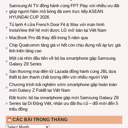
Samsung AI TV đồng hành cùng FPT Play với nhiều ưu đãi
giúp người hâm mộ bóng đá xem trực tiếp ASEAN
HYUNDAI CUP 2026
Tủ lạnh 4 cửa French Door Fit & Max với màn hình
InstaView thế hệ mới được LG mở bán tại Việt Nam
MacBook Pro đã thay đổi trong 5 năm qua
Chip Qualcomm tăng giá vì hết còn chịu đựng nổi áp lực giá
linh kiện tăng cao
Một cái nhìn đầu tiên về bộ ba smartphone gập Samsung
Galaxy Z8 Series
Sàn thương mại điện tử Lazada đồng hành cùng JBL dưa
thiết bị âm thanh chất lượng đến với nhiều người Việt
Chương trình trải nghiệm sớm smartphone gập hoàn toàn
mới Galaxy Z Fold8 tại Việt Nam
Đặt trước bộ ba smartphone gập mới Samsung Galaxy Z8
Series tại Di Động Việt, nhận ưu đãi thu cũ – đổi mới đến 5
triệu đồng
CÁC BÀI TRONG THÁNG
CÁC