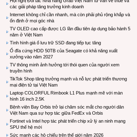
Hội nghị Đối tác Nhà hàng Grab Việt Nam tư vấn về thuế và
các giải pháp tăng trưởng kinh doanh
Internet không chỉ cần nhanh, mà còn phải phủ rộng khắp và
ổn định ở mọi góc nhà
TV OLED cao cấp được LG lần đầu tiên áp dụng bảo hành 5
năm ở Việt Nam
Tình hình giá ổ lưu trữ SSD đang tiếp tục tăng
Ổ đĩa cứng HDD 50TB của Seagate có khả năng xuất
xưởng vào năm 2027
TV thông minh ảnh hưởng tới thói quen của người xem
truyền hình
TikTok Shop tăng trưởng mạnh và nỗ lực phát triển thương
mại điện tử tại Việt Nam
Laptop COLORFUL Rimbook L1 Plus mạnh mẽ với màn
hình 16 inch 2.5K
Bệnh viện Bay Orbis trở lại chăm sóc mắt cho người dân
Việt Nam qua sự hợp tác giữa FedEx và Orbis
Fortinet và Intel hợp tác phát triển chip xử lý an ninh mạng
SPU thế hệ mới
Sức mạnh các hộ chiếu trên thế giới năm 2026