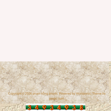
Copyright © 2026 phạm hồng phước. Powered by
Wordpress
, Theme by
gazpo.com
.