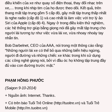
điều khiển của xe như quay số điện thoại, thay đổi nhạc trên
xe,… trong khi nhịp tim của họ được theo dõi. Kết quả, trên
thang mất tập trung gồm 5 cấp độ, gây mất tập trung thấp nhất
là nghe radio (cấp độ 1) và cao nhất là làm việc với trợ lý ảo
Siri của Apple (cấp độ 4). Ngay ở trong điều kiện thử nghiệm,
các hệ thống trợ giúp bằng giọng nói đã gây mất tập trung cho
người lái tương tự như việc vừa lái xe, vừa nhoay nhoáy tay
nhắn tin.
Bob Darbelnet, CEO của AAA, nói trong một thông cáo rằng:
“Những người lái xe có thể bỏ qua những biển hiệu ngừng,
người đi đường và những chiếc xe khác trong khi sử dụng
các công nghệ giọng nói, bởi vì đầu óc họ không tập trung đầy
đủ vào con đường trước mặt.”
PHẠM HỒNG PHƯỚC
(Saigon 9-10-2014)
+ Nguồn ảnh: Internet. Thanks.
+ Có trên báo Tuổi Trẻ Online (
http://tuoitre.vn
) và Tuổi Trẻ
Mobile (
http://m.tuoitre.vn
)