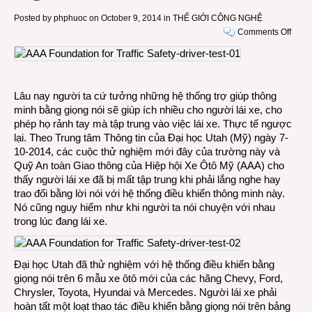
Posted by
phphuoc
on October 9, 2014 in
THẾ GIỚI CÔNG NGHỆ
on
Comments Off
Nhữn
hệ
thống
dẫn
Lâu nay người ta cứ tưởng những hệ thống trợ giúp thông
đườn
minh bằng giọng nói sẽ giúp ích nhiều cho người lái xe, cho
bằng
phép họ rảnh tay mà tập trung vào việc lái xe. Thực tế ngược
giọng
lại. Theo Trung tâm Thông tin của Đại học Utah (Mỹ) ngày 7-
nói
10-2014, các cuộc thử nghiệm mới đây của trường này và
gây
Quỹ An toàn Giao thông của Hiệp hội Xe Ôtô Mỹ (AAA) cho
nguy
thấy người lái xe đã bị mất tập trung khi phải lắng nghe hay
hiểm
trao đổi bằng lời nói với hệ thống điều khiển thông minh này.
cho
Nó cũng nguy hiểm như khi người ta nói chuyện với nhau
ngườ
trong lúc đang lái xe.
lái
xe
Đại học Utah đã thử nghiệm với hệ thống điều khiển bằng
giọng nói trên 6 mẫu xe ôtô mới của các hãng Chevy, Ford,
Chrysler, Toyota, Hyundai và Mercedes. Người lái xe phải
hoàn tất một loạt thao tác điều khiển bằng giọng nói trên bảng