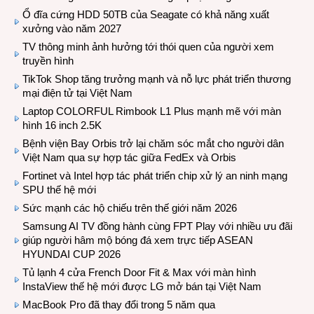
Ổ đĩa cứng HDD 50TB của Seagate có khả năng xuất
xưởng vào năm 2027
TV thông minh ảnh hưởng tới thói quen của người xem
truyền hình
TikTok Shop tăng trưởng mạnh và nỗ lực phát triển thương
mại điện tử tại Việt Nam
Laptop COLORFUL Rimbook L1 Plus mạnh mẽ với màn
hình 16 inch 2.5K
Bệnh viện Bay Orbis trở lại chăm sóc mắt cho người dân
Việt Nam qua sự hợp tác giữa FedEx và Orbis
Fortinet và Intel hợp tác phát triển chip xử lý an ninh mạng
SPU thế hệ mới
Sức mạnh các hộ chiếu trên thế giới năm 2026
Samsung AI TV đồng hành cùng FPT Play với nhiều ưu đãi
giúp người hâm mộ bóng đá xem trực tiếp ASEAN
HYUNDAI CUP 2026
Tủ lạnh 4 cửa French Door Fit & Max với màn hình
InstaView thế hệ mới được LG mở bán tại Việt Nam
MacBook Pro đã thay đổi trong 5 năm qua