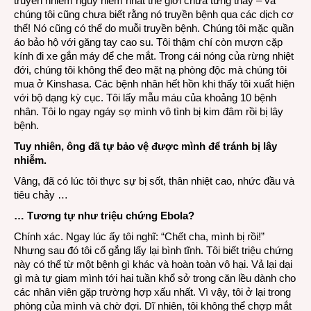
truyền nhiễm nguy hiểm nhất thế giới chưa từng thấy – và
chúng tôi cũng chưa biết rằng nó truyền bệnh qua các dịch cơ
thể! Nó cũng có thể do muỗi truyền bệnh. Chúng tôi mặc quần
áo bảo hộ với găng tay cao su. Tôi thậm chí còn mượn cặp
kính đi xe gắn máy để che mắt. Trong cái nóng của rừng nhiệt
đới, chúng tôi không thể đeo mặt nạ phòng độc mà chúng tôi
mua ở Kinshasa. Các bệnh nhân hết hồn khi thấy tôi xuất hiện
với bộ dạng kỳ cục. Tôi lấy mẫu máu của khoảng 10 bệnh
nhân. Tôi lo ngay ngáy sợ mình vô tình bị kim đâm rồi bị lây
bệnh.
Tuy nhiên, ông đã tự bảo vệ được mình để tránh bị lây
nhiễm.
Vâng, đã có lúc tôi thực sự bị sốt, thân nhiệt cao, nhức đầu và
tiêu chảy …
… Tương tự như triệu chứng Ebola?
Chính xác. Ngay lúc ấy tôi nghĩ: “Chết cha, mình bị rồi!”
Nhưng sau đó tôi cố gắng lấy lại bình tĩnh. Tôi biết triệu chứng
này có thể từ một bệnh gì khác và hoàn toàn vô hại. Vả lại dại
gì mà tự giam mình tới hai tuần khổ sở trong căn lều dành cho
các nhân viên gặp trường hợp xấu nhất. Vì vậy, tôi ở lại trong
phòng của mình và chờ đợi. Dĩ nhiên, tôi không thể chợp mắt