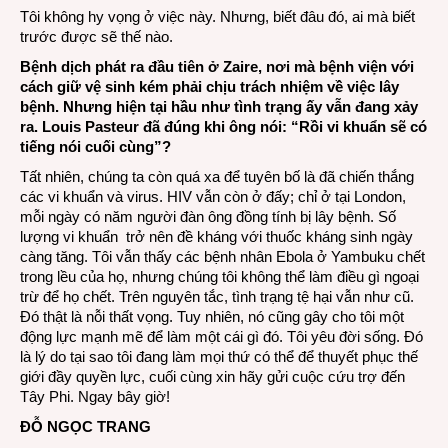
Tôi không hy vọng ở việc này. Nhưng, biết đâu đó, ai mà biết
trước được sẽ thế nào.
Bệnh dịch phát ra đầu tiên ở Zaire, nơi mà bệnh viện với
cách giữ vệ sinh kém phải chịu trách nhiệm về việc lây
bệnh. Nhưng hiện tại hầu như tình trạng ấy vẫn đang xảy
ra. Louis Pasteur đã đúng khi ông nói: “Rồi vi khuẩn sẽ có
tiếng nói cuối cùng”?
Tất nhiên, chúng ta còn quá xa để tuyên bố là đã chiến thắng
các vi khuẩn và virus. HIV vẫn còn ở đấy; chỉ ở tại London,
mỗi ngày có năm người đàn ông đồng tính bị lây bệnh. Số
lượng vi khuẩn trở nên đề kháng với thuốc kháng sinh ngày
càng tăng. Tôi vẫn thấy các bệnh nhân Ebola ở Yambuku chết
trong lều của họ, nhưng chúng tôi không thể làm điều gì ngoại
trừ để họ chết. Trên nguyên tắc, tình trạng tệ hại vẫn như cũ.
Đó thật là nỗi thất vọng. Tuy nhiên, nó cũng gây cho tôi một
động lực mạnh mẽ để làm một cái gì đó. Tôi yêu đời sống. Đó
là lý do tại sao tôi đang làm mọi thứ có thể để thuyết phục thế
giới đầy quyền lực, cuối cùng xin hãy gửi cuộc cứu trợ đến
Tây Phi. Ngay bây giờ!
ĐỖ NGỌC TRANG