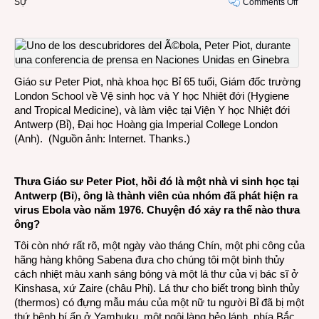
on
SỰ
Comments Off
Trò
chuy
với
ngườ
từng
Giáo sư Peter Piot, nhà khoa học Bỉ 65 tuổi, Giám đốc trường
tham
London School về Vệ sinh học và Y học Nhiệt đới (Hygiene
gia
and Tropical Medicine), và làm việc tại Viện Y học Nhiệt đới
tạo
Antwerp (Bỉ), Đại học Hoàng gia Imperial College London
ra
(Anh). (Nguồn ảnh: Internet. Thanks.)
lịch
sử
Ebol
Thưa Giáo sư Peter Piot, hồi đó là một nhà vi sinh học tại
Antwerp (Bỉ
)
, ông là thành viên của nhóm đã phát hiện ra
virus Ebola vào năm 1976. Chuyện đó xảy ra thế nào thưa
ông?
Tôi còn nhớ rất rõ, một ngày vào tháng Chín, một phi công của
hãng hàng không Sabena đưa cho chúng tôi một bình thủy
cách nhiệt màu xanh sáng bóng và một lá thư của vị bác sĩ ở
Kinshasa, xứ Zaire (châu Phi). Lá thư cho biết trong bình thủy
(thermos) có đựng mẫu máu của một nữ tu người Bỉ đã bị một
thứ bệnh bí ẩn ở Yambuku, một ngôi làng hẻo lánh, phía Bắc