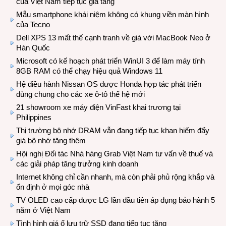
của Việt Nam tiếp tục gia tăng
Mẫu smartphone khái niệm không có khung viền màn hình
của Tecno
Dell XPS 13 mất thế cạnh tranh về giá với MacBook Neo ở
Hàn Quốc
Microsoft có kế hoạch phát triển WinUI 3 để làm máy tính
8GB RAM có thể chạy hiệu quả Windows 11
Hệ điều hành Nissan OS được Honda hợp tác phát triển
dùng chung cho các xe ô-tô thế hệ mới
21 showroom xe máy điện VinFast khai trương tại
Philippines
Thị trường bộ nhớ DRAM vẫn đang tiếp tục khan hiếm đẩy
giá bộ nhớ tăng thêm
Hội nghị Đối tác Nhà hàng Grab Việt Nam tư vấn về thuế và
các giải pháp tăng trưởng kinh doanh
Internet không chỉ cần nhanh, mà còn phải phủ rộng khắp và
ổn định ở mọi góc nhà
TV OLED cao cấp được LG lần đầu tiên áp dụng bảo hành 5
năm ở Việt Nam
Tình hình giá ổ lưu trữ SSD đang tiếp tục tăng