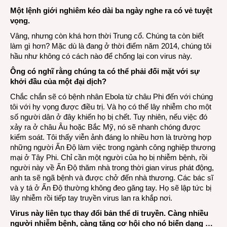
Một lệnh giới nghiêm kéo dài ba ngày nghe ra có vẻ tuyệt
vọng.
Vâng, nhưng còn khá hơn thời Trung cổ. Chúng ta còn biết
làm gì hơn? Mặc dù là đang ở thời điểm năm 2014, chúng tôi
hầu như không có cách nào để chống lại con virus này.
Ông có nghĩ rằng chúng ta có thể phải đối mặt với sự
khởi đầu của một đại dịch?
Chắc chắn sẽ có bệnh nhân Ebola từ châu Phi đến với chúng
tôi với hy vọng được điều trị. Và họ có thể lây nhiễm cho một
số người dân ở đây khiến họ bị chết. Tuy nhiên, nếu việc đó
xảy ra ở châu Âu hoặc Bắc Mỹ, nó sẽ nhanh chóng được
kiểm soát. Tôi thấy viễn ảnh đáng lo nhiều hơn là trường hợp
những người Ấn Độ làm việc trong ngành công nghiệp thương
mại ở Tây Phi. Chỉ cần một người của họ bị nhiễm bệnh, rồi
người này về Ấn Độ thăm nhà trong thời gian virus phát động,
anh ta sẽ ngã bệnh và được chở đến nhà thương. Các bác sĩ
và y tá ở Ấn Độ thường không đeo găng tay. Họ sẽ lập tức bị
lây nhiễm rồi tiếp tay truyền virus lan ra khắp nơi.
Virus này liên tục thay đổi bản thể di truyền. Càng nhiều
người nhiễm bệnh, càng tăng cơ hội cho nó biến dạng …