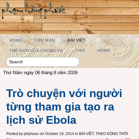
HOME
TẢN MẠN
BÀI VIẾT
THẾ GIỚI CỦA CHÚNG TA
THƠ
HOME
Thứ Năm ngày 06 tháng 8 năm 2026
Trò chuyện với người
từng tham gia tạo ra
lịch sử Ebola
Posted by
phphuoc
on October 19, 2014 in
BÀI VIẾT
,
THEO DÒNG THỜI