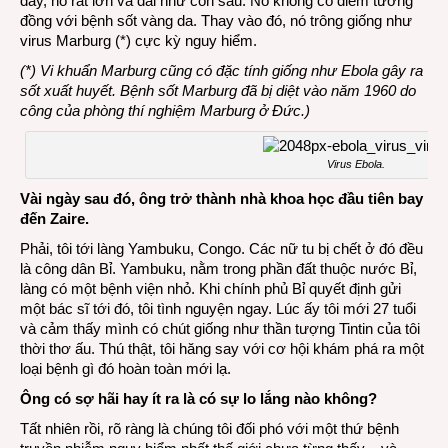
đây, nó rất lớn và dài như con sâu. Nó không có điểm tương
đồng với bệnh sốt vàng da. Thay vào đó, nó trông giống như
virus Marburg (*) cực kỳ nguy hiểm.
(*) Vi khuẩn Marburg cũng có đặc tính giống như Ebola gây ra
sốt xuất huyết. Bệnh sốt Marburg đã bị diệt vào năm 1960 do
công của phòng thí nghiệm Marburg ở Đức.)
Virus Ebola.
Vài ngày sau đó, ông trở thành nhà khoa học đầu tiên bay
đến Zaire.
Phải, tôi tới làng Yambuku, Congo. Các nữ tu bị chết ở đó đều
là công dân Bỉ. Yambuku, nằm trong phần đất thuộc nước Bỉ,
làng có một bệnh viện nhỏ. Khi chính phủ Bỉ quyết định gửi
một bác sĩ tới đó, tôi tình nguyện ngay. Lúc ấy tôi mới 27 tuổi
và cảm thấy mình có chút giống như thần tượng Tintin của tôi
thời thơ ấu. Thú thật, tôi hăng say với cơ hội khám phá ra một
loại bệnh gì đó hoàn toàn mới lạ.
Ông có sợ hãi hay ít ra là có sự lo lắng nào không?
Tất nhiên rồi, rõ ràng là chúng tôi đối phó với một thứ bệnh