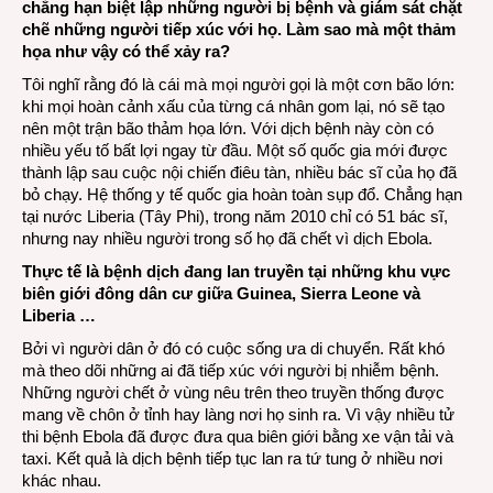
chẳng hạn biệt lập những người bị bệnh và giám sát chặt
chẽ những người tiếp xúc với họ. Làm sao mà một thảm
họa như vậy có thể xảy ra?
Tôi nghĩ rằng đó là cái mà mọi người gọi là một cơn bão lớn:
khi mọi hoàn cảnh xấu của từng cá nhân gom lại, nó sẽ tạo
nên một trận bão thảm họa lớn. Với dịch bệnh này còn có
nhiều yếu tố bất lợi ngay từ đầu. Một số quốc gia mới được
thành lập sau cuộc nội chiến điêu tàn, nhiều bác sĩ của họ đã
bỏ chạy. Hệ thống y tế quốc gia hoàn toàn sụp đổ. Chẳng hạn
tại nước Liberia (Tây Phi), trong năm 2010 chỉ có 51 bác sĩ,
nhưng nay nhiều người trong số họ đã chết vì dịch Ebola.
Thực tế là bệnh dịch đang lan truyền tại những khu vực
biên giới đông dân cư giữa Guinea, Sierra Leone và
Liberia …
Bởi vì người dân ở đó có cuộc sống ưa di chuyển. Rất khó
mà theo dõi những ai đã tiếp xúc với người bị nhiễm bệnh.
Những người chết ở vùng nêu trên theo truyền thống được
mang về chôn ở tỉnh hay làng nơi họ sinh ra. Vì vậy nhiều tử
thi bệnh Ebola đã được đưa qua biên giới bằng xe vận tải và
taxi. Kết quả là dịch bệnh tiếp tục lan ra tứ tung ở nhiều nơi
khác nhau.