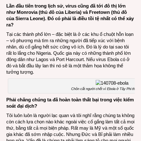
Lần đầu tiên trong lịch sử, virus cũng đã tới đô thị lớn
như Monrovia (thủ đô của Liberia) và Freetown (thủ đô
của Sierra Leone). Đó có phải là điều tồi tệ nhất có thể xảy
ra?
Tại các thành phố lớn – đặc biệt là ở các khu ổ chuột hỗn loạn
– vô phương mà tìm ra những người đã tiếp xúc với bệnh
nhân, dù cố gắng hết sức cũng vô ích. Đó là lý do tại sao tôi
rất lo lắng cho Nigeria. Quốc gia này có những thành phố lớn
đông dân như Lagos và Port Harcourt. Nếu virus Ebola có ở
đó và bắt đầu lây lan thì nó sẽ là một thảm họa không thể
tưởng tượng.
Chôn cất người chết vì Ebola ở Tây Phi tháng
Phải chăng chúng ta đã hoàn toàn thất bại trong việc kiểm
soát đại dịch?
Tôi luôn luôn là người lạc quan và tôi nghĩ rằng chúng ta không
còn cách lựa chọn nào khác ngoài việc cố gắng làm tất cả mọi
thứ, bằng tất cả mọi biện pháp. Rất may là Mỹ và một số quốc
gia khác đã sớm nhập cuộc. Nhưng Đức và Bỉ phải làm nhiều
hơn nữa. Vấn đề là chúng ta phải làm sáng tỏ cho mọi người