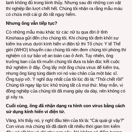
lạnh không đủ trong bình thủy. Nhưng sau đó những con vật
thí nghiệp lần lượt chết hết. Chúng tôi nhận ra rằng mẫu máu
có chứa một cái gì đó rất nguy hiểm.
Nhưng ông vẫn tiếp tục?
Có những mẫu máu khác từ các nữ tu qua đời ở tỉnh
Kinshasa gửi đến cho chúng tôi. Khi chúng tôi định khởi sự
kiểm tra virus dưới kính hiển vi điện tử thì Tổ chức Y tế Thế
giới (WHO) khuyến cáo chúng tôi nên đem chúng tới phòng thí
nghiệm có sự bảo vệ an toàn cao ở Anh. Tuy nhiên, ông
trưởng ban của tôi muốn chúng tôi đưa ra bản đúc kết cuộc
thử nghiệm ở đây. Ông lấy một ống chứa virus để kiểm tra,
nhưng ông lúng túng đánh rơi nó vào chân của một bác sĩ.
Ống tuýp vỡ. Ý nghĩ duy nhất của tôi lúc đó là: “Thôi chết rồi!”
Chúng tôi ngay lập tức khử trùng tất cả mọi thứ. May mắn, vị
đồng nghiệp của chúng tôi đã mang giày da dày, nên không có
gì xảy ra.
Cuối cùng, ông đã nhận dạng ra hình con virus bằng cách
sử dụng kính hiển vi điện tử.
Vâng, khi thấy nó, ý nghĩ đầu tiên của tôi là: “Cái quái gì vậy?”
Con virus mà chúng tôi đã dành rất nhiều thời gian tìm kiếm