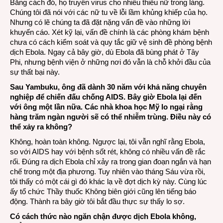
Bằng cách đó, họ truyền virus cho nhiều thiếu nữ trong làng.
Chúng tôi đã nói với các nữ tu về lỗi lầm khủng khiếp của họ.
Nhưng có lẽ chúng ta đã đặt nặng vấn đề vào những lời
khuyến cáo. Xét kỹ lại, vấn đề chính là các phòng khám bệnh
chưa có cách kiểm soát và quy tắc giữ vệ sinh đề phòng bệnh
dịch Ebola. Ngay cả bây giờ, dù Ebola đã bùng phát ở Tây
Phi, nhưng bệnh viện ở những nơi đó vẫn là chỗ khởi đầu của
sự thất bại này.
Sau Yambuku, ông đã dành 30 năm với khả năng chuyên
nghiệp để chiến đấu chống AIDS. Bây giờ Ebola lại đến
với ông một lần nữa. Các nhà khoa học Mỹ lo ngại rằng
hàng trăm ngàn người sẽ có thể nhiễm trùng. Điều này có
thể xảy ra không?
Không, hoàn toàn không. Ngược lại, tôi vẫn nghĩ rằng Ebola,
so với AIDS hay với bệnh sốt rét, không có nhiều vấn đề rắc
rối. Đúng ra dịch Ebola chỉ xảy ra trong gian đoạn ngắn và hạn
chế trong một địa phương. Tuy nhiên vào tháng Sáu vừa rồi,
tôi thấy có một cái gì đó khác lạ về đợt dịch kỳ này. Cùng lúc
ấy tổ chức Thầy thuốc Không biên giới cũng lên tiếng báo
động. Thành ra bây giờ tôi bắt đầu thực sự thấy lo sợ.
Có cách thức nào ngăn chận được dịch Ebola không,