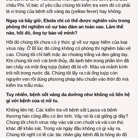
châu Phi. Vị bác sĩ yêu cầu chúng tôi kiểm tra xem đó có phải
là vi trùng của bệnh sốt vàng da (yellow fever) hay không.
Ngay cả bây giờ, Ebola chỉ có thể được nghiên cứu trong
phòng thí nghiệm có sự bảo đảm an toàn cao. Làm thế
nào, hồi đó, ông tự bảo vệ mình?
Hồi đó chúng tôi chưa có ý thức gì về sự nguy hiểm của loại
virus này. Ở Bỉ lúc đó cũng không có phòng thí nghiệm bảo vệ
cao. Chúng tôi chỉ biết mặc áo choàng trắng và đeo găng tay.
Khi chúng tôi mở cái bình thủy, đá lạnh bên trong phần lớn đã
tan chảy và một ống tuýp (tube) đã bị vỡ. Máu và mảnh kính
trôi nổi trong nước đá. Chúng tôi lấy ra cái ống tuýp còn
nguyên vẹn rồi dùng phương pháp tiêu chuẩn vào thời đó mà
kiểm tra mẫu máu.
Tuy nhiên, bệnh sốt vàng da dường như không có liên hệ
gì với bệnh của vị nữ tu.
Không liên hệ. Các kiểm tra về bệnh sốt Lassa và bệnh
thương hàn cũng đều có âm tính. Vậy nó là cái giống gì đây?
Chúng tôi chích virus này vào vài con chuột và vài con thú
khác để khảo sát. Trong vài ngày đầu không có gì xảy ra.
Chúng tôi nghĩ có lẽ các tác nhân gây bệnh đã bị hỏng do độ