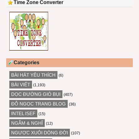
Time Zone Converter
Categories
BÀI HÁT YÊU THÍCH
(6)
BÀI VIẾT
(1,193)
DỌC ĐƯỜNG GIÓ BỤI
(407)
ĐỖ NGỌC TRANG BLOG
(36)
INTEL ISEF
(15)
NGẪM & NGHĨ
(12)
NGƯỢC XUÔI DÒNG ĐỜI
(107)