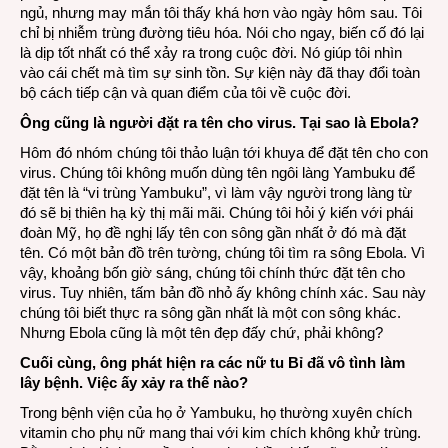
ngủ, nhưng may mắn tôi thấy khá hơn vào ngày hôm sau. Tôi
chỉ bị nhiễm trùng đường tiêu hóa. Nói cho ngay, biến cố đó lại
là dịp tốt nhất có thể xảy ra trong cuộc đời. Nó giúp tôi nhìn
vào cái chết mà tìm sự sinh tồn. Sự kiện này đã thay đổi toàn
bộ cách tiếp cận và quan điểm của tôi về cuộc đời.
Ông cũng là người đặt ra tên cho virus. Tại sao là Ebola?
Hôm đó nhóm chúng tôi thảo luận tới khuya để đặt tên cho con
virus. Chúng tôi không muốn dùng tên ngôi làng Yambuku để
đặt tên là “vi trùng Yambuku”, vì làm vậy người trong làng từ
đó sẽ bị thiên hạ kỳ thị mãi mãi. Chúng tôi hỏi ý kiến với phái
đoàn Mỹ, họ đề nghị lấy tên con sông gần nhất ở đó mà đặt
tên. Có một bản đồ trên tường, chúng tôi tìm ra sông Ebola. Vì
vậy, khoảng bốn giờ sáng, chúng tôi chính thức đặt tên cho
virus. Tuy nhiên, tấm bản đồ nhỏ ấy không chính xác. Sau này
chúng tôi biết thực ra sông gần nhất là một con sông khác.
Nhưng Ebola cũng là một tên đẹp đấy chứ, phải không?
Cuối cùng, ông phát hiện ra các nữ tu Bỉ đã vô tình làm
lây bệnh. Việc ấy xảy ra thế nào?
Trong bệnh viện của họ ở Yambuku, họ thường xuyên chích
vitamin cho phụ nữ mang thai với kim chích không khử trùng.