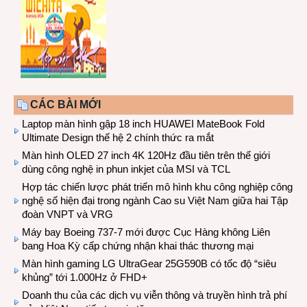
CÁC BÀI MỚI
Laptop màn hình gập 18 inch HUAWEI MateBook Fold
Ultimate Design thế hệ 2 chính thức ra mắt
Màn hình OLED 27 inch 4K 120Hz đầu tiên trên thế giới
dùng công nghệ in phun inkjet của MSI và TCL
Hợp tác chiến lược phát triển mô hình khu công nghiệp công
nghệ số hiện đại trong ngành Cao su Việt Nam giữa hai Tập
đoàn VNPT và VRG
Máy bay Boeing 737-7 mới được Cục Hàng không Liên
bang Hoa Kỳ cấp chứng nhận khai thác thương mại
Màn hình gaming LG UltraGear 25G590B có tốc độ “siêu
khủng” tới 1.000Hz ở FHD+
Doanh thu của các dịch vụ viễn thông và truyền hình trả phí