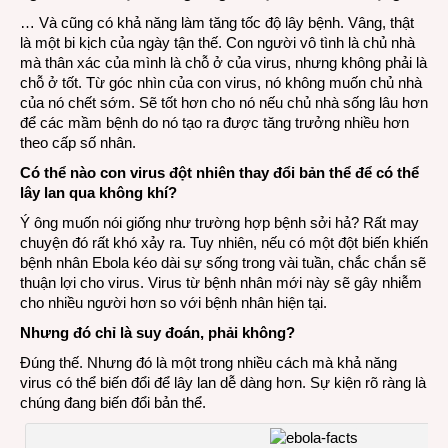
… Và cũng có khả năng làm tăng tốc độ lây bệnh. Vâng, thật
là một bi kịch của ngày tận thế. Con người vô tình là chủ nhà
mà thân xác của mình là chỗ ở của virus, nhưng không phải là
chỗ ở tốt. Từ góc nhìn của con virus, nó không muốn chủ nhà
của nó chết sớm. Sẽ tốt hơn cho nó nếu chủ nhà sống lâu hơn
để các mầm bệnh do nó tạo ra được tăng trưởng nhiều hơn
theo cấp số nhân.
Có thể nào con virus đột nhiên thay đổi bản thể để có thể
lây lan qua không khí?
Ý ông muốn nói giống như trường hợp bệnh sởi hả? Rất may
chuyện đó rất khó xảy ra. Tuy nhiên, nếu có một đột biến khiến
bệnh nhân Ebola kéo dài sự sống trong vài tuần, chắc chắn sẽ
thuận lợi cho virus. Virus từ bệnh nhân mới này sẽ gây nhiễm
cho nhiều người hơn so với bệnh nhân hiện tại.
Nhưng đó chỉ là suy đoán, phải không?
Đúng thế. Nhưng đó là một trong nhiều cách mà khả năng
virus có thể biến đổi để lây lan dễ dàng hơn. Sự kiện rõ ràng là
chúng đang biến đổi bản thể.