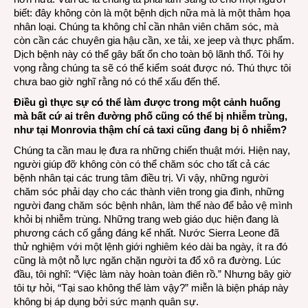
biết: đây không còn là một bệnh dịch nữa mà là một thảm họa
nhân loại. Chúng ta không chỉ cần nhân viên chăm sóc, mà
còn cần các chuyên gia hậu cần, xe tải, xe jeep và thực phẩm.
Dịch bệnh này có thể gây bất ổn cho toàn bộ lãnh thổ. Tôi hy
vọng rằng chúng ta sẽ có thể kiểm soát được nó. Thú thực tôi
chưa bao giờ nghĩ rằng nó có thể xấu đến thế.
Điều gì thực sự có thể làm được trong một cảnh huống
mà bất cứ ai trên đường phố cũng có thể bị nhiễm trùng,
như tại Monrovia thậm chí cả taxi cũng đang bị ô nhiễm?
Chúng ta cần mau lẹ đưa ra những chiến thuật mới. Hiện nay,
người giúp đỡ không còn có thể chăm sóc cho tất cả các
bệnh nhân tại các trung tâm điều trị. Vì vậy, những người
chăm sóc phải dạy cho các thành viên trong gia đình, những
người đang chăm sóc bệnh nhân, làm thế nào để bảo vệ mình
khỏi bị nhiễm trùng. Những trang web giáo dục hiện đang là
phương cách cố gắng đáng kể nhất. Nước Sierra Leone đã
thử nghiệm với một lệnh giới nghiêm kéo dài ba ngày, ít ra đó
cũng là một nỗ lực ngăn chặn người ta đổ xô ra đường. Lúc
đầu, tôi nghĩ: “Việc làm này hoàn toàn điên rồ.” Nhưng bây giờ
tôi tự hỏi, “Tại sao không thể làm vậy?” miễn là biện pháp này
không bị áp dụng bởi sức mạnh quân sự.