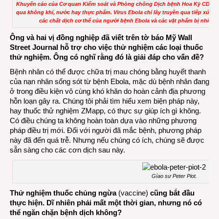
Khuyến cáo của Cơ quan Kiểm soát và Phòng chống Dịch bệnh Hoa Kỳ CDC. V
qua không khí, nước hay thực phẩm. Virus Ebola chỉ lây truyền qua tiếp xúc t
các chất dịch cơ thể của người bệnh Ebola và các vật phẩm bị nhiễm 
Ông và hai vị đồng nghiệp đã viết trên tờ báo Mỹ Wall
Street Journal hỗ trợ cho việc thử nghiệm các loại thuốc
thử nghiệm. Ông có nghĩ rằng đó là giải đáp cho vấn đề?
Bệnh nhân có thể được chữa trị mau chóng bằng huyết thanh
của nạn nhân sống sót từ bệnh Ebola, mặc dù bệnh nhân đang
ở trong điều kiện vô cùng khó khăn do hoàn cảnh địa phương
hỗn loạn gây ra. Chúng tôi phải tìm hiểu xem biện pháp này,
hay thuốc thử nghiệm ZMapp, có thực sự giúp ích gì không.
Có điều chúng ta không hoàn toàn dựa vào những phương
pháp điều trị mới. Đối với người đã mắc bệnh, phương pháp
này đã đến quá trễ. Nhưng nếu chúng có ích, chúng sẽ được
sẵn sàng cho các cơn dịch sau này.
Gíao sư Peter Piot.
Thử nghiệm thuốc chủng ngừa
(vaccine)
cũng bắt đầu
thực hiện. Dĩ nhiên phải mất một thời gian, nhưng nó có
thể ngăn chặn bệnh dịch không?