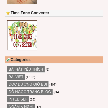
Time Zone Converter
Categories
BÀI HÁT YÊU THÍCH
(6)
BÀI VIẾT
(1,193)
DỌC ĐƯỜNG GIÓ BỤI
(407)
ĐỖ NGỌC TRANG BLOG
(36)
INTEL ISEF
(15)
NGẪM & NGHĨ
(12)