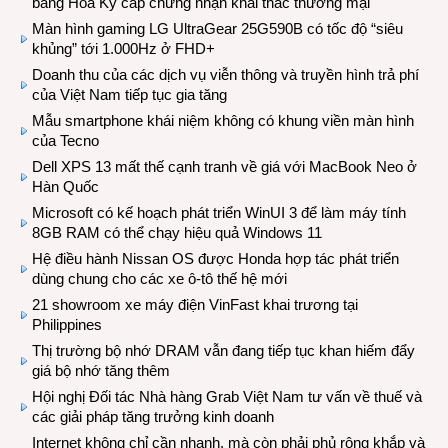
bang Hoa Kỳ cấp chứng nhận khai thác thương mại
Màn hình gaming LG UltraGear 25G590B có tốc độ “siêu
khủng” tới 1.000Hz ở FHD+
Doanh thu của các dịch vụ viễn thông và truyền hình trả phí
của Việt Nam tiếp tục gia tăng
Mẫu smartphone khái niệm không có khung viền màn hình
của Tecno
Dell XPS 13 mất thế cạnh tranh về giá với MacBook Neo ở
Hàn Quốc
Microsoft có kế hoạch phát triển WinUI 3 để làm máy tính
8GB RAM có thể chạy hiệu quả Windows 11
Hệ điều hành Nissan OS được Honda hợp tác phát triển
dùng chung cho các xe ô-tô thế hệ mới
21 showroom xe máy điện VinFast khai trương tại
Philippines
Thị trường bộ nhớ DRAM vẫn đang tiếp tục khan hiếm đẩy
giá bộ nhớ tăng thêm
Hội nghị Đối tác Nhà hàng Grab Việt Nam tư vấn về thuế và
các giải pháp tăng trưởng kinh doanh
Internet không chỉ cần nhanh, mà còn phải phủ rộng khắp và