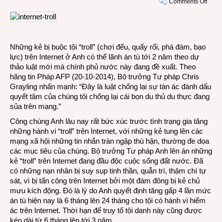
on
Comments Off
2
năm
tù
cho
Những kẻ bị buộc tội “troll” (chơi đểu, quấy rối, phá đám, bạo
kẻ
lực) trên Internet ở Anh có thể lãnh án tù tới 2 năm theo dự
có
thảo luật mới mà chính phủ nước này đang đề xuất. Theo
hành
hãng tin Pháp AFP (20-10-2014), Bộ trưởng Tư pháp Chris
vi
Grayling nhấn mạnh: “Đây là luật chống lại sự tàn ác đánh dấu
“troll”
quyết tâm của chúng tôi chống lại cái bọn du thủ du thực đang
trên
sủa trên mạng.”
Intern
Công chúng Anh lâu nay rất bức xúc trước tình trạng gia tăng
những hành vi “troll” trên Internet, với những kẻ tung lên các
mạng xã hội những tin nhắn tràn ngập thù hận, thường đe dọa
các mục tiêu của chúng. Bộ trưởng Tư pháp Anh lên án những
kẻ “troll” trên Internet đang đầu độc cuộc sống đất nước. Đã
có những nạn nhân bị suy sụp tinh thần, quẫn trí, thậm chí tự
sát, vì bị tấn công trên Internet bởi một đám đông bị kẻ chủ
mưu kích động. Đó là lý do Anh quyết định tăng gấp 4 lần mức
án tù hiện nay là 6 tháng lên 24 tháng cho tội có hành vi hiểm
ác trên Internet. Thời hạn để truy tố tội danh này cũng được
kéo dài từ 6 tháng lên tới 3 năm.