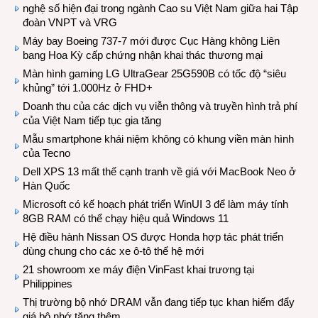
nghệ số hiện đại trong ngành Cao su Việt Nam giữa hai Tập
đoàn VNPT và VRG
Máy bay Boeing 737-7 mới được Cục Hàng không Liên
bang Hoa Kỳ cấp chứng nhận khai thác thương mại
Màn hình gaming LG UltraGear 25G590B có tốc độ “siêu
khủng” tới 1.000Hz ở FHD+
Doanh thu của các dịch vụ viễn thông và truyền hình trả phí
của Việt Nam tiếp tục gia tăng
Mẫu smartphone khái niệm không có khung viền màn hình
của Tecno
Dell XPS 13 mất thế cạnh tranh về giá với MacBook Neo ở
Hàn Quốc
Microsoft có kế hoạch phát triển WinUI 3 để làm máy tính
8GB RAM có thể chạy hiệu quả Windows 11
Hệ điều hành Nissan OS được Honda hợp tác phát triển
dùng chung cho các xe ô-tô thế hệ mới
21 showroom xe máy điện VinFast khai trương tại
Philippines
Thị trường bộ nhớ DRAM vẫn đang tiếp tục khan hiếm đẩy
giá bộ nhớ tăng thêm