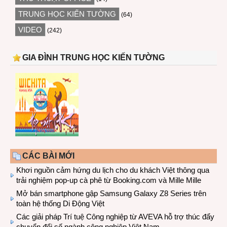
TRUNG HỌC KIẾN TƯỜNG
(64)
VIDEO
(242)
GIA ĐÌNH TRUNG HỌC KIẾN TƯỜNG
CÁC BÀI MỚI
Khơi nguồn cảm hứng du lịch cho du khách Việt thông qua
trải nghiệm pop-up cà phê từ Booking.com và Mille Mille
Mở bán smartphone gập Samsung Galaxy Z8 Series trên
toàn hệ thống Di Động Việt
Các giải pháp Trí tuệ Công nghiệp từ AVEVA hỗ trợ thúc đẩy
chuyển đổi số ngành công nghiệp Việt Nam