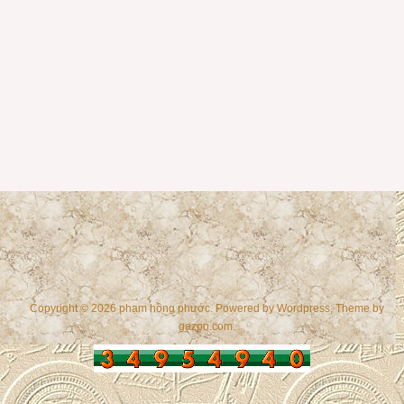
Copyright © 2026 phạm hồng phước. Powered by
Wordpress
, Theme by
gazpo.com
.