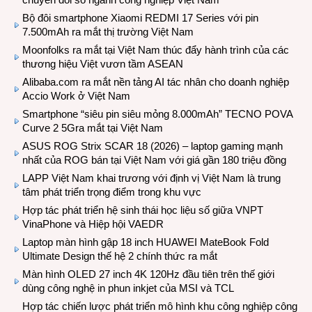
Bộ đôi smartphone Xiaomi REDMI 17 Series với pin
7.500mAh ra mắt thị trường Việt Nam
Moonfolks ra mắt tại Việt Nam thúc đẩy hành trình của các
thương hiệu Việt vươn tầm ASEAN
Alibaba.com ra mắt nền tảng AI tác nhân cho doanh nghiệp
Accio Work ở Việt Nam
Smartphone “siêu pin siêu mỏng 8.000mAh” TECNO POVA
Curve 2 5Gra mắt tại Việt Nam
ASUS ROG Strix SCAR 18 (2026) – laptop gaming mạnh
nhất của ROG bán tại Việt Nam với giá gần 180 triệu đồng
LAPP Việt Nam khai trương với định vị Việt Nam là trung
tâm phát triển trọng điểm trong khu vực
Hợp tác phát triển hệ sinh thái học liệu số giữa VNPT
VinaPhone và Hiệp hội VAEDR
Laptop màn hình gập 18 inch HUAWEI MateBook Fold
Ultimate Design thế hệ 2 chính thức ra mắt
Màn hình OLED 27 inch 4K 120Hz đầu tiên trên thế giới
dùng công nghệ in phun inkjet của MSI và TCL
Hợp tác chiến lược phát triển mô hình khu công nghiệp công