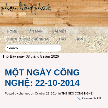
HOME
TẢN MẠN
BÀI VIẾT
THẾ GIỚI CỦA CHÚNG TA
THƠ
HOME
Thứ Bảy ngày 08 tháng 8 năm 2026
MỘT NGÀY CÔNG
NGHỆ: 22-10-2014
Posted by
phphuoc
on October 22, 2014 in
THẾ GIỚI CÔNG NGHỆ
on
Comments Off
MỘT
NGÀ