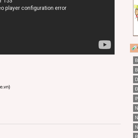
B
B
D
re.vn
)
Đ
I
N
N
N
R