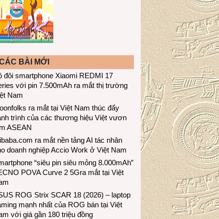
CÁC BÀI MỚI
ộ đôi smartphone Xiaomi REDMI 17
ries với pin 7.500mAh ra mắt thị trường
iệt Nam
onfolks ra mắt tại Việt Nam thúc đẩy
nh trình của các thương hiệu Việt vươn
ầm ASEAN
ibaba.com ra mắt nền tảng AI tác nhân
ho doanh nghiệp Accio Work ở Việt Nam
martphone “siêu pin siêu mỏng 8.000mAh”
ECNO POVA Curve 2 5Gra mắt tại Việt
am
SUS ROG Strix SCAR 18 (2026) – laptop
aming mạnh nhất của ROG bán tại Việt
m với giá gần 180 triệu đồng