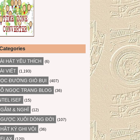
Categories
ÀI HÁT YÊU THÍCH
(6)
ÀI VIẾT
(1,193)
ỌC ĐƯỜNG GIÓ BỤI
(407)
Ỗ NGỌC TRANG BLOG
(36)
NTEL ISEF
(15)
GẪM & NGHĨ
(12)
GƯỢC XUÔI DÒNG ĐỜI
(107)
HẬT KÝ GHI VỘI
(36)
ELAX
(120)