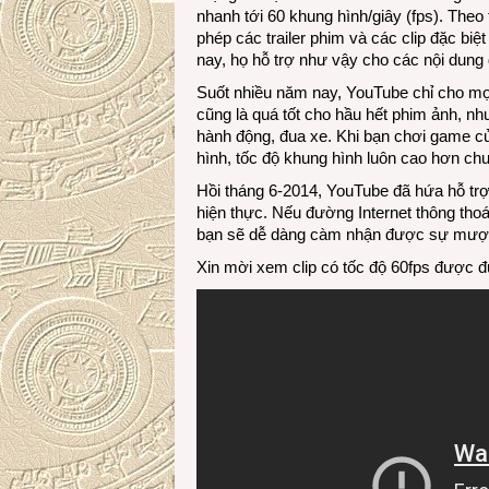
nhanh tới 60 khung hình/giây (fps). Theo
phép các trailer phim và các clip đặc bi
nay, họ hỗ trợ như vậy cho các nội dung 
Suốt nhiều năm nay, YouTube chỉ cho mọ
cũng là quá tốt cho hầu hết phim ảnh, như
hành động, đua xe. Khi bạn chơi game của
hình, tốc độ khung hình luôn cao hơn ch
Hồi tháng 6-2014, YouTube đã hứa hỗ trợ 
hiện thực. Nếu đường Internet thông th
bạn sẽ dễ dàng càm nhận được sự mượt
Xin mời xem clip có tốc độ 60fps được 