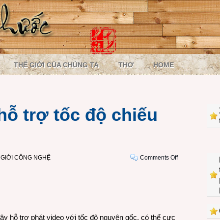
THẾ GIỚI CỦA CHÚNG TA
THƠ
HOME
ỗ trợ tốc độ chiếu
on
 GIỚI CÔNG NGHỆ
Comments Off
Mạng
YouTube
hỗ
trợ
tốc
độ
ây hỗ trợ phát video với tốc độ nguyên gốc, có thể cực