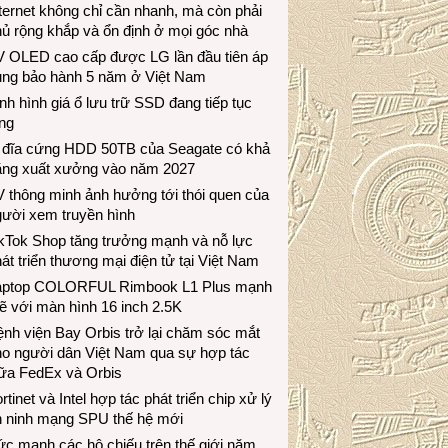
ternet không chỉ cần nhanh, mà còn phải
ủ rộng khắp và ổn định ở mọi góc nhà
V OLED cao cấp được LG lần đầu tiên áp
ụng bảo hành 5 năm ở Việt Nam
nh hình giá ổ lưu trữ SSD đang tiếp tục
ng
 đĩa cứng HDD 50TB của Seagate có khả
ăng xuất xưởng vào năm 2027
 thông minh ảnh hưởng tới thói quen của
gười xem truyền hình
ikTok Shop tăng trưởng mạnh và nỗ lực
át triển thương mại điện tử tại Việt Nam
aptop COLORFUL Rimbook L1 Plus mạnh
 với màn hình 16 inch 2.5K
nh viện Bay Orbis trở lại chăm sóc mắt
ho người dân Việt Nam qua sự hợp tác
iữa FedEx và Orbis
rtinet và Intel hợp tác phát triển chip xử lý
n ninh mạng SPU thế hệ mới
c mạnh các hộ chiếu trên thế giới năm