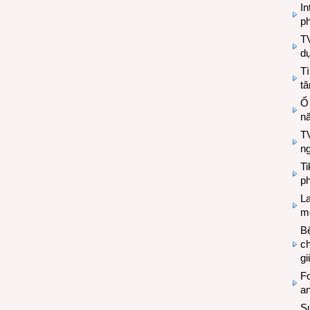
In
ph
T
d
Tì
tă
Ổ
n
TV
n
T
ph
L
mẽ
Bệ
c
g
Fo
a
Sứ