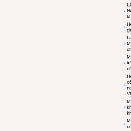
LA
Na
k
Hợ
g
L
Ma
ch
M
tr
c
Hợ
cô
n
V
M
k
kh
M
có