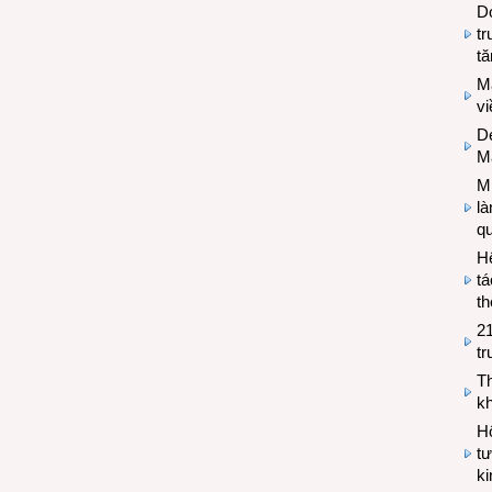
Do
tr
tă
M
v
De
M
Mi
l
q
H
tá
th
2
tr
T
kh
Hộ
tư
k