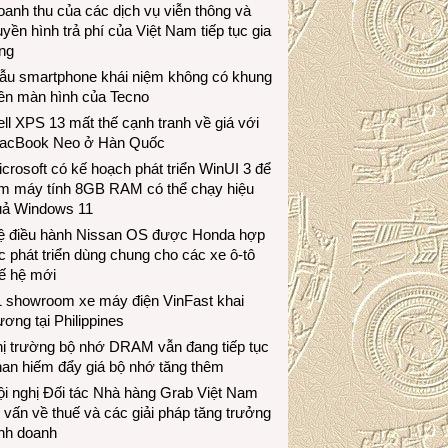
anh thu của các dịch vụ viễn thông và
uyền hình trả phí của Việt Nam tiếp tục gia
ng
ẫu smartphone khái niệm không có khung
iền màn hình của Tecno
ll XPS 13 mất thế cạnh tranh về giá với
acBook Neo ở Hàn Quốc
crosoft có kế hoạch phát triển WinUI 3 để
àm máy tính 8GB RAM có thể chạy hiệu
uả Windows 11
ệ điều hành Nissan OS được Honda hợp
c phát triển dùng chung cho các xe ô-tô
ế hệ mới
1 showroom xe máy điện VinFast khai
ương tại Philippines
hị trường bộ nhớ DRAM vẫn đang tiếp tục
an hiếm đẩy giá bộ nhớ tăng thêm
i nghị Đối tác Nhà hàng Grab Việt Nam
 vấn về thuế và các giải pháp tăng trưởng
inh doanh