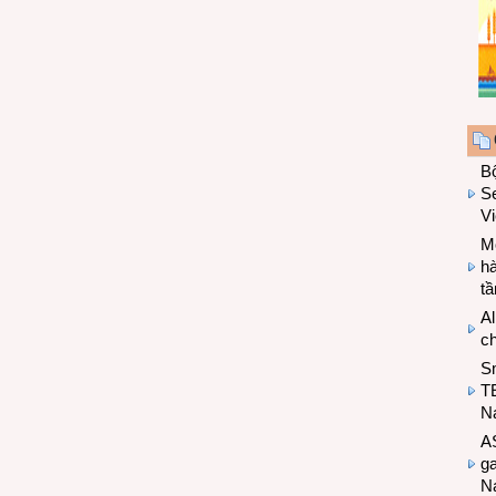
B
Se
V
Mo
hà
t
Al
c
S
T
N
A
g
Na