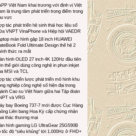
PP Việt Nam khai trương với định vị Việt
m là trung tâm phát triển trọng điểm trong
hu vực
p tác phát triển hệ sinh thái học liệu số
iữa VNPT VinaPhone và Hiệp hội VAEDR
aptop màn hình gập 18 inch HUAWEI
teBook Fold Ultimate Design thế hệ 2
ính thức ra mắt
àn hình OLED 27 inch 4K 120Hz đầu tiên
ên thế giới dùng công nghệ in phun inkjet
ủa MSI và TCL
p tác chiến lược phát triển mô hình khu
ng nghiệp công nghệ số hiện đại trong
gành Cao su Việt Nam giữa hai Tập đoàn
NPT và VRG
áy bay Boeing 737-7 mới được Cục Hàng
hông Liên bang Hoa Kỳ cấp chứng nhận
ai thác thương mại
àn hình gaming LG UltraGear 25G590B
 tốc độ “siêu khủng” tới 1.000Hz ở FHD+