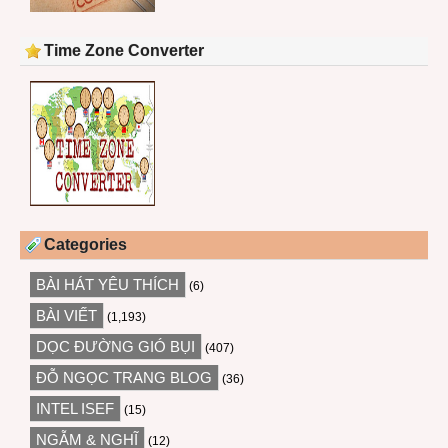
Time Zone Converter
Categories
BÀI HÁT YÊU THÍCH
(6)
BÀI VIẾT
(1,193)
DỌC ĐƯỜNG GIÓ BỤI
(407)
ĐỖ NGỌC TRANG BLOG
(36)
INTEL ISEF
(15)
NGẪM & NGHĨ
(12)