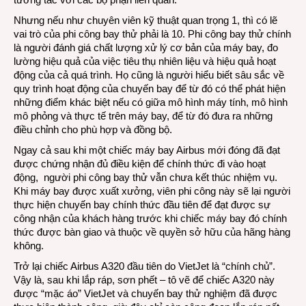
Nhưng nếu như chuyên viên kỹ thuật quan trọng 1, thì có lẽ
vai trò của phi công bay thử phải là 10. Phi công bay thử chính
là người đánh giá chất lượng xử lý cơ bản của máy bay, đo
lường hiệu quả của việc tiêu thụ nhiên liệu và hiệu quả hoạt
động của cả quá trình. Họ cũng là người hiểu biết sâu sắc về
quy trình hoạt động của chuyến bay để từ đó có thể phát hiện
những điểm khác biệt nếu có giữa mô hình máy tính, mô hình
mô phỏng và thực tế trên máy bay, để từ đó đưa ra những
điều chỉnh cho phù hợp và đồng bộ.
Ngay cả sau khi một chiếc máy bay Airbus mới đóng đã đạt
được chứng nhận đủ điều kiện để chính thức đi vào hoạt
động, người phi công bay thử vẫn chưa kết thúc nhiệm vụ.
Khi máy bay được xuất xưởng, viên phi công này sẽ lại người
thực hiện chuyến bay chính thức đầu tiên để đạt được sự
công nhận của khách hàng trước khi chiếc máy bay đó chính
thức được bàn giao và thuộc về quyền sở hữu của hãng hàng
không.
Trở lại chiếc Airbus A320 đầu tiên do VietJet là “chính chủ”.
Vậy là, sau khi lắp ráp, sơn phết – tô vẽ để chiếc A320 này
được “mặc áo” VietJet và chuyến bay thử nghiệm đã được