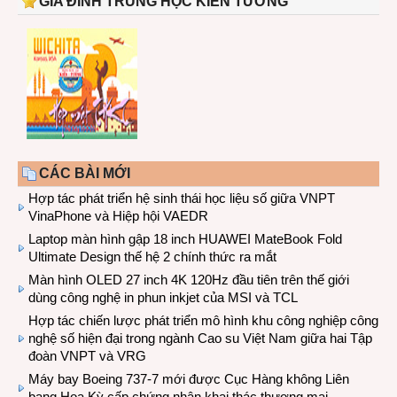
GIA ĐÌNH TRUNG HỌC KIẾN TƯỜNG
CÁC BÀI MỚI
Hợp tác phát triển hệ sinh thái học liệu số giữa VNPT
VinaPhone và Hiệp hội VAEDR
Laptop màn hình gập 18 inch HUAWEI MateBook Fold
Ultimate Design thế hệ 2 chính thức ra mắt
Màn hình OLED 27 inch 4K 120Hz đầu tiên trên thế giới
dùng công nghệ in phun inkjet của MSI và TCL
Hợp tác chiến lược phát triển mô hình khu công nghiệp công
nghệ số hiện đại trong ngành Cao su Việt Nam giữa hai Tập
đoàn VNPT và VRG
Máy bay Boeing 737-7 mới được Cục Hàng không Liên
bang Hoa Kỳ cấp chứng nhận khai thác thương mại