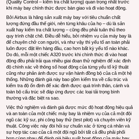
cực
(Quality Control – kiểm tra chất lượng) quan trọng nhất trước
kỳ
khi máy bay chính thức được bàn giao và đi vào hoạt động.
quan
Bởi Airbus là hãng sản xuất máy bay với tiêu chuẩn chất
trọng
lượng đứng đầu thế giới, nên từng khâu của họ – dù là sản
với
xuất hay kiểm tra chất lượng – cũng đều phải tuân thủ theo
một
quy trình chặt chẽ. Điều dễ hiểu, bởi nhiệm vụ của máy bay là
chiếc
để chuyên chở con người, và như vậy thì yếu tố an toàn phải
máy
luôn được đặt lên hàng đầu, cao hơn bất kỳ yếu tố nào khác.
bay
Do đó, mỗi một chiếc A320 trước khi chính thức đi vào hoạt
mới
động đều phải trải qua nhiều giai đoạn thử nghiệm để xác định
đóng
độ chính xác về thông số hoạt động của từng yếu tố kỹ thuật
cũng như phản ánh được sự vận hành đồng bộ của cả một hệ
thống. Những đánh giá này bao gồm kiểm tra về cấu trúc và
kiểm tra độ ổn định để xác định được quá trình thân, cánh và
toàn bộ cấu trúc sẽ đáp ứng được các loại tải trọng bình
thường và đặc biệt ra sao.
Việc thử nghiệm và đánh giá được mức độ hoạt động hiệu quả
và an toàn của một chiếc máy bay là nhiệm vụ của cả một đội
ngũ các kỹ sư, phi công bay thử (test pilot) và chuyên viên kỹ
thuật. Công việc này đòi hỏi sự chuẩn xác ở từng cá nhân và
sự hợp tác cao của cả một đội ngũ bởi tất cả đều phải phối
hợp cùng nhau để đánh giá hiệu suất hoạt động của máy bay,