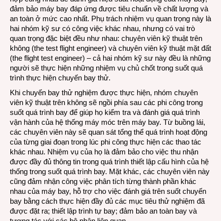
đảm bảo máy bay đáp ứng được tiêu chuẩn về chất lượng và
an toàn ở mức cao nhất. Phụ trách nhiệm vụ quan trọng này là
hai nhóm kỹ sư có công việc khác nhau, nhưng có vai trò
quan trọng đặc biệt đều như nhau: chuyên viên kỹ thuật trên
không (the test flight engineer) và chuyên viên kỹ thuật mặt đất
(the flight test engineer) – cả hai nhóm kỹ sư này đều là những
người sẽ thực hiện những nhiệm vụ chủ chốt trong suốt quá
trình thực hiện chuyến bay thử.
Khi chuyến bay thử nghiệm được thực hiện, nhóm chuyên
viên kỹ thuật trên không sẽ ngồi phía sau các phi công trong
suốt quá trình bay để giúp họ kiểm tra và đánh giá quá trình
vận hành của hệ thống máy móc trên máy bay. Từ buồng lái,
các chuyên viên này sẽ quan sát tổng thể quá trình hoạt động
của từng giai đoạn trong lúc phi công thực hiện các thao tác
khác nhau. Nhiệm vụ của họ là đảm bảo cho việc thu nhận
được đầy đủ thông tin trong quá trình thiết lập cấu hình của hệ
thống trong suốt quá trình bay. Mặt khác, các chuyên viên này
cũng đảm nhận công việc phân tích từng thành phần khác
nhau của máy bay, hỗ trợ cho việc đánh giá trên suốt chuyến
bay bằng cách thực hiện đầy đủ các mục tiêu thử nghiệm đã
được đặt ra; thiết lập trình tự bay; đảm bảo an toàn bay và
tương tác với các bộ phận liên quan.