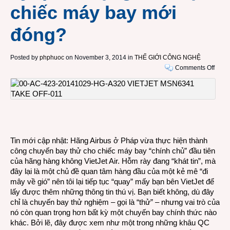
chiếc máy bay mới
đóng?
Posted by
phphuoc
on November 3, 2014 in
THẾ GIỚI CÔNG NGHỆ
on
Comments Off
Vì
sao
chứn
nhận
an
toàn
bay
Tin mới cập nhật: Hãng Airbus ở Pháp vừa thực hiện thành
–
công chuyến bay thử cho chiếc máy bay “chính chủ” đầu tiên
vai
của hãng hàng không VietJet Air. Hỗm rày đang “khát tin”, mà
trò
đây lại là một chủ đề quan tâm hàng đầu của một kẻ mê “đi
của
mây về gió” nên tôi lại tiếp tục “quay” mấy bạn bên VietJet để
chuy
lấy được thêm những thông tin thú vị. Bạn biết không, dù đây
bay
chỉ là chuyến bay thử nghiệm – gọi là “thử” – nhưng vai trò của
thử
nó còn quan trọng hơn bất kỳ một chuyến bay chính thức nào
lại
khác. Bởi lẽ, đây được xem như một trong những khâu QC