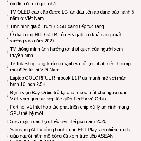
ổn định ở mọi góc nhà
TV OLED cao cấp được LG lần đầu tiên áp dụng bảo hành 5
năm ở Việt Nam
Tình hình giá ổ lưu trữ SSD đang tiếp tục tăng
Ổ đĩa cứng HDD 50TB của Seagate có khả năng xuất
xưởng vào năm 2027
TV thông minh ảnh hưởng tới thói quen của người xem
truyền hình
TikTok Shop tăng trưởng mạnh và nỗ lực phát triển thương
mại điện tử tại Việt Nam
Laptop COLORFUL Rimbook L1 Plus mạnh mẽ với màn
hình 16 inch 2.5K
Bệnh viện Bay Orbis trở lại chăm sóc mắt cho người dân
Việt Nam qua sự hợp tác giữa FedEx và Orbis
Fortinet và Intel hợp tác phát triển chip xử lý an ninh mạng
SPU thế hệ mới
Sức mạnh các hộ chiếu trên thế giới năm 2026
Samsung AI TV đồng hành cùng FPT Play với nhiều ưu đãi
giúp người hâm mộ bóng đá xem trực tiếp ASEAN