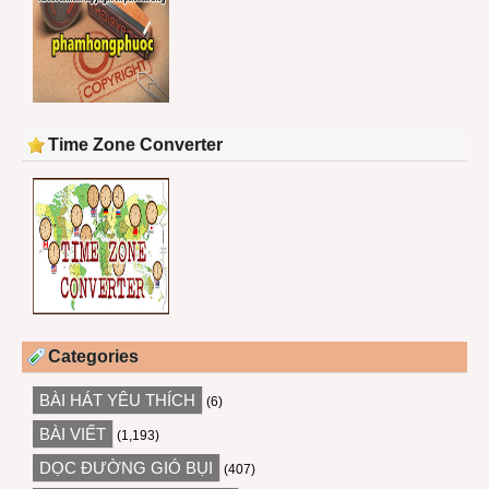
Time Zone Converter
Categories
BÀI HÁT YÊU THÍCH
(6)
BÀI VIẾT
(1,193)
DỌC ĐƯỜNG GIÓ BỤI
(407)