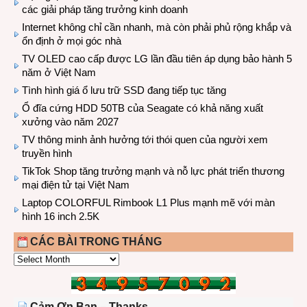
các giải pháp tăng trưởng kinh doanh
Internet không chỉ cần nhanh, mà còn phải phủ rộng khắp và
ổn định ở mọi góc nhà
TV OLED cao cấp được LG lần đầu tiên áp dụng bảo hành 5
năm ở Việt Nam
Tình hình giá ổ lưu trữ SSD đang tiếp tục tăng
Ổ đĩa cứng HDD 50TB của Seagate có khả năng xuất
xưởng vào năm 2027
TV thông minh ảnh hưởng tới thói quen của người xem
truyền hình
TikTok Shop tăng trưởng mạnh và nỗ lực phát triển thương
mại điện tử tại Việt Nam
Laptop COLORFUL Rimbook L1 Plus mạnh mẽ với màn
hình 16 inch 2.5K
CÁC BÀI TRONG THÁNG
CÁC
BÀI
TRONG
THÁNG
Cảm Ơn Bạn – Thanks