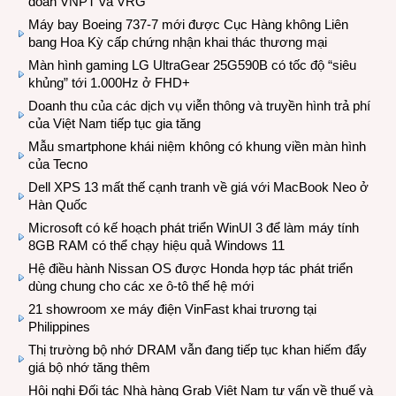
đoàn VNPT và VRG
Máy bay Boeing 737-7 mới được Cục Hàng không Liên
bang Hoa Kỳ cấp chứng nhận khai thác thương mại
Màn hình gaming LG UltraGear 25G590B có tốc độ “siêu
khủng” tới 1.000Hz ở FHD+
Doanh thu của các dịch vụ viễn thông và truyền hình trả phí
của Việt Nam tiếp tục gia tăng
Mẫu smartphone khái niệm không có khung viền màn hình
của Tecno
Dell XPS 13 mất thế cạnh tranh về giá với MacBook Neo ở
Hàn Quốc
Microsoft có kế hoạch phát triển WinUI 3 để làm máy tính
8GB RAM có thể chạy hiệu quả Windows 11
Hệ điều hành Nissan OS được Honda hợp tác phát triển
dùng chung cho các xe ô-tô thế hệ mới
21 showroom xe máy điện VinFast khai trương tại
Philippines
Thị trường bộ nhớ DRAM vẫn đang tiếp tục khan hiếm đẩy
giá bộ nhớ tăng thêm
Hội nghị Đối tác Nhà hàng Grab Việt Nam tư vấn về thuế và