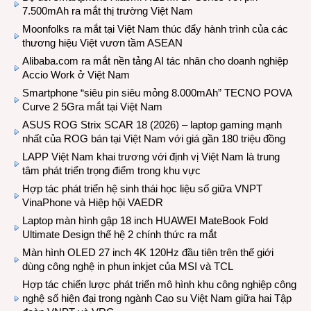
7.500mAh ra mắt thị trường Việt Nam
Moonfolks ra mắt tại Việt Nam thúc đẩy hành trình của các
thương hiệu Việt vươn tầm ASEAN
Alibaba.com ra mắt nền tảng AI tác nhân cho doanh nghiệp
Accio Work ở Việt Nam
Smartphone “siêu pin siêu mỏng 8.000mAh” TECNO POVA
Curve 2 5Gra mắt tại Việt Nam
ASUS ROG Strix SCAR 18 (2026) – laptop gaming mạnh
nhất của ROG bán tại Việt Nam với giá gần 180 triệu đồng
LAPP Việt Nam khai trương với định vị Việt Nam là trung
tâm phát triển trọng điểm trong khu vực
Hợp tác phát triển hệ sinh thái học liệu số giữa VNPT
VinaPhone và Hiệp hội VAEDR
Laptop màn hình gập 18 inch HUAWEI MateBook Fold
Ultimate Design thế hệ 2 chính thức ra mắt
Màn hình OLED 27 inch 4K 120Hz đầu tiên trên thế giới
dùng công nghệ in phun inkjet của MSI và TCL
Hợp tác chiến lược phát triển mô hình khu công nghiệp công
nghệ số hiện đại trong ngành Cao su Việt Nam giữa hai Tập