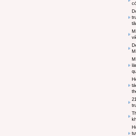
có
Do
tr
tă
M
v
De
M
Mi
l
q
H
tá
th
2
tr
T
kh
Hộ
tư