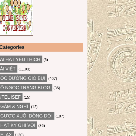
Categories
ÀI HÁT YÊU THÍCH
(6)
ÀI VIẾT
(1,193)
ỌC ĐƯỜNG GIÓ BỤI
(407)
Ỗ NGỌC TRANG BLOG
(36)
NTEL ISEF
(15)
GẪM & NGHĨ
(12)
GƯỢC XUÔI DÒNG ĐỜI
(107)
HẬT KÝ GHI VỘI
(36)
ELAX
(120)