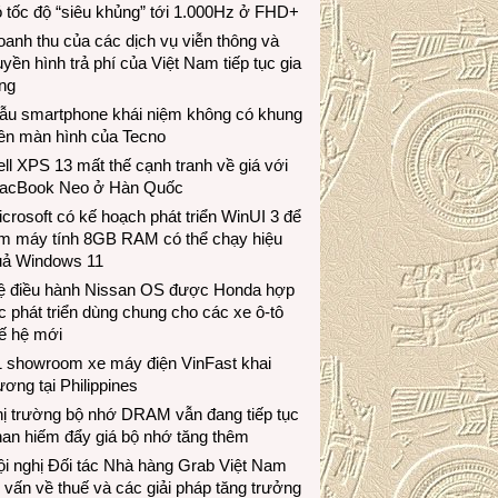
 tốc độ “siêu khủng” tới 1.000Hz ở FHD+
anh thu của các dịch vụ viễn thông và
uyền hình trả phí của Việt Nam tiếp tục gia
ng
ẫu smartphone khái niệm không có khung
iền màn hình của Tecno
ll XPS 13 mất thế cạnh tranh về giá với
acBook Neo ở Hàn Quốc
crosoft có kế hoạch phát triển WinUI 3 để
àm máy tính 8GB RAM có thể chạy hiệu
uả Windows 11
ệ điều hành Nissan OS được Honda hợp
c phát triển dùng chung cho các xe ô-tô
ế hệ mới
1 showroom xe máy điện VinFast khai
ương tại Philippines
hị trường bộ nhớ DRAM vẫn đang tiếp tục
an hiếm đẩy giá bộ nhớ tăng thêm
i nghị Đối tác Nhà hàng Grab Việt Nam
 vấn về thuế và các giải pháp tăng trưởng