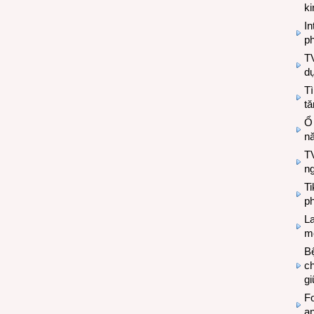
k
In
ph
T
d
Tì
tă
Ổ
n
TV
n
T
ph
L
mẽ
Bệ
c
g
Fo
a