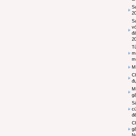
Sứ
2
S
vớ
đ
2
Tủ
m
m
M
Ch
đự
Mộ
g
S
cù
đế
C
gậ
N