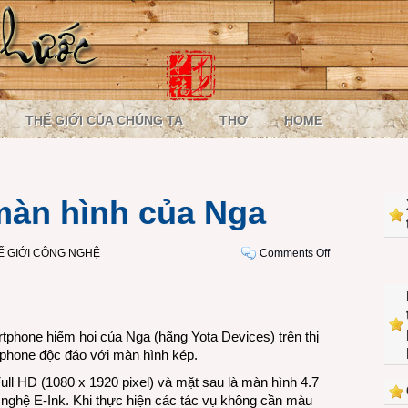
THẾ GIỚI CỦA CHÚNG TA
THƠ
HOME
màn hình của Nga
on
Ế GIỚI CÔNG NGHỆ
Comments Off
Smartphone
2
màn
hình
tphone hiếm hoi của Nga (hãng Yota Devices) trên thị
của
phone độc đáo với màn hình kép.
Nga
l HD (1080 x 1920 pixel) và mặt sau là màn hình 4.7
g nghệ E-Ink. Khi thực hiện các tác vụ không cần màu