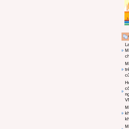
L
Ma
ch
M
tr
c
Hợ
cô
n
V
M
k
kh
M