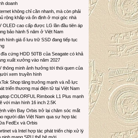
inh doanh
ternet không chỉ cần nhanh, mà còn phải
ủ rộng khắp và ổn định ở mọi góc nhà
V OLED cao cấp được LG lần đầu tiên áp
ụng bảo hành 5 năm ở Việt Nam
nh hình giá ổ lưu trữ SSD đang tiếp tục
ng
 đĩa cứng HDD 50TB của Seagate có khả
ăng xuất xưởng vào năm 2027
 thông minh ảnh hưởng tới thói quen của
gười xem truyền hình
ikTok Shop tăng trưởng mạnh và nỗ lực
át triển thương mại điện tử tại Việt Nam
aptop COLORFUL Rimbook L1 Plus mạnh
 với màn hình 16 inch 2.5K
nh viện Bay Orbis trở lại chăm sóc mắt
ho người dân Việt Nam qua sự hợp tác
iữa FedEx và Orbis
rtinet và Intel hợp tác phát triển chip xử lý
n ninh mạng SPU thế hệ mới