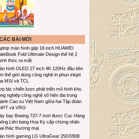
CÁC BÀI MỚI
aptop màn hình gập 18 inch HUAWEI
teBook Fold Ultimate Design thế hệ 2
ính thức ra mắt
àn hình OLED 27 inch 4K 120Hz đầu tiên
ên thế giới dùng công nghệ in phun inkjet
ủa MSI và TCL
p tác chiến lược phát triển mô hình khu
ng nghiệp công nghệ số hiện đại trong
gành Cao su Việt Nam giữa hai Tập đoàn
NPT và VRG
áy bay Boeing 737-7 mới được Cục Hàng
hông Liên bang Hoa Kỳ cấp chứng nhận
ai thác thương mại
àn hình gaming LG UltraGear 25G590B