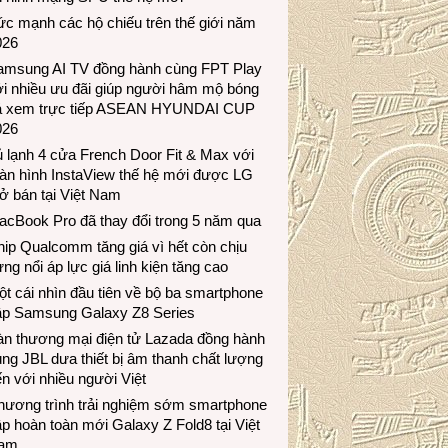
c mạnh các hộ chiếu trên thế giới năm
026
amsung AI TV đồng hành cùng FPT Play
i nhiều ưu đãi giúp người hâm mộ bóng
á xem trực tiếp ASEAN HYUNDAI CUP
026
 lạnh 4 cửa French Door Fit & Max với
àn hình InstaView thế hệ mới được LG
ở bán tại Việt Nam
acBook Pro đã thay đổi trong 5 năm qua
ip Qualcomm tăng giá vì hết còn chịu
ng nổi áp lực giá linh kiện tăng cao
t cái nhìn đầu tiên về bộ ba smartphone
ập Samsung Galaxy Z8 Series
àn thương mại điện tử Lazada đồng hành
ng JBL dưa thiết bị âm thanh chất lượng
n với nhiều người Việt
hương trình trải nghiệm sớm smartphone
p hoàn toàn mới Galaxy Z Fold8 tại Việt
am