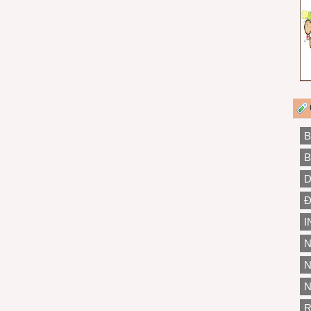
B
B
D
Đ
I
N
N
N
R