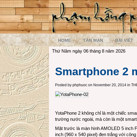
HOME
TẢN MẠN
BÀI VIẾT
Thứ Năm ngày 06 tháng 8 năm 2026
Smartphone 2 
Posted by
phphuoc
on November 20, 2014 in
TH
YotaPhone 2 không chỉ là một chiếc smar
trường nước ngoài, mà còn là một smart
Mặt trước là màn hình AMOLED 5 inch Ful
inch (960 x 540 pixel) đen trắng với côn