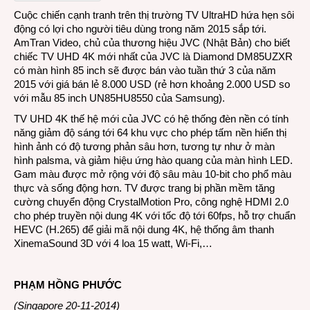
4K:
Cuộc chiến cạnh tranh trên thị trường TV UltraHD hứa hẹn sôi
JVC
động có lợi cho người tiêu dùng trong năm 2015 sắp tới.
phá
AmTran Video, chủ của thương hiệu JVC (Nhật Bản) cho biết
giá
chiếc TV UHD 4K mới nhất của JVC là Diamond DM85UZXR
Sams
có màn hình 85 inch sẽ được bán vào tuần thứ 3 của năm
2015 với giá bán lẻ 8.000 USD (rẻ hơn khoảng 2.000 USD so
với mẫu 85 inch UN85HU8550 của Samsung).
TV UHD 4K thế hệ mới của JVC có hệ thống đèn nền có tính
năng giảm độ sáng tới 64 khu vực cho phép tấm nền hiển thị
hình ảnh có độ tương phản sâu hơn, tương tự như ở màn
hình palsma, và giảm hiệu ứng hào quang của màn hình LED.
Gam màu được mở rộng với độ sâu màu 10-bit cho phổ màu
thực và sống động hơn. TV được trang bị phần mềm tăng
cường chuyển động CrystalMotion Pro, công nghệ HDMI 2.0
cho phép truyền nội dung 4K với tốc độ tới 60fps, hỗ trợ chuẩn
HEVC (H.265) để giải mã nội dung 4K, hệ thống âm thanh
XinemaSound 3D với 4 loa 15 watt, Wi-Fi,…
PHẠM HỒNG PHƯỚC
(Singapore 20-11-2014)