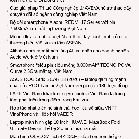
Các giải pháp Trí tuệ Công nghiệp từ AVEVA hỗ trợ thúc đẩy
chuyển đổi số ngành công nghiệp Việt Nam
Bộ đôi smartphone Xiaomi REDMI 17 Series với pin
7.500mAh ra mắt thị trường Việt Nam
Moonfolks ra mắt tại Việt Nam thúc đẩy hành trình của các
thương hiệu Việt vươn tầm ASEAN
Alibaba.com ra mắt nền tảng AI tác nhân cho doanh nghiệp
Accio Work ở Việt Nam
Smartphone “siêu pin siêu mỏng 8.000mAh” TECNO POVA
Curve 2 5Gra mắt tại Việt Nam
ASUS ROG Strix SCAR 18 (2026) – laptop gaming mạnh
nhất của ROG bán tại Việt Nam với giá gần 180 triệu đồng
LAPP Việt Nam khai trương với định vị Việt Nam là trung
tâm phát triển trọng điểm trong khu vực
Hợp tác phát triển hệ sinh thái học liệu số giữa VNPT
VinaPhone và Hiệp hội VAEDR
Laptop màn hình gập 18 inch HUAWEI MateBook Fold
Ultimate Design thế hệ 2 chính thức ra mắt
Màn hình OLED 27 inch 4K 120Hz đầu tiên trên thế giới