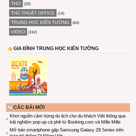
THƠ
(20)
THỦ THUẬT OFFICE
(14)
TRUNG HỌC KIẾN TƯỜNG
(64)
VIDEO
(242)
GIA ĐÌNH TRUNG HỌC KIẾN TƯỜNG
CÁC BÀI MỚI
Khơi nguồn cảm hứng du lịch cho du khách Việt thông qua
trải nghiệm pop-up cà phê từ Booking.com và Mille Mille
Mở bán smartphone gập Samsung Galaxy Z8 Series trên
toàn hệ thống Di Động Việt