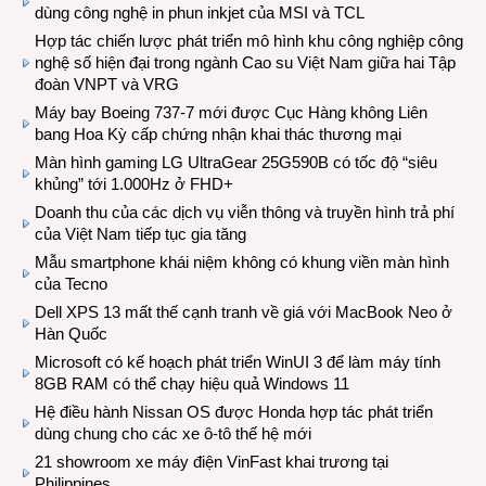
dùng công nghệ in phun inkjet của MSI và TCL
Hợp tác chiến lược phát triển mô hình khu công nghiệp công
nghệ số hiện đại trong ngành Cao su Việt Nam giữa hai Tập
đoàn VNPT và VRG
Máy bay Boeing 737-7 mới được Cục Hàng không Liên
bang Hoa Kỳ cấp chứng nhận khai thác thương mại
Màn hình gaming LG UltraGear 25G590B có tốc độ “siêu
khủng” tới 1.000Hz ở FHD+
Doanh thu của các dịch vụ viễn thông và truyền hình trả phí
của Việt Nam tiếp tục gia tăng
Mẫu smartphone khái niệm không có khung viền màn hình
của Tecno
Dell XPS 13 mất thế cạnh tranh về giá với MacBook Neo ở
Hàn Quốc
Microsoft có kế hoạch phát triển WinUI 3 để làm máy tính
8GB RAM có thể chạy hiệu quả Windows 11
Hệ điều hành Nissan OS được Honda hợp tác phát triển
dùng chung cho các xe ô-tô thế hệ mới
21 showroom xe máy điện VinFast khai trương tại
Philippines