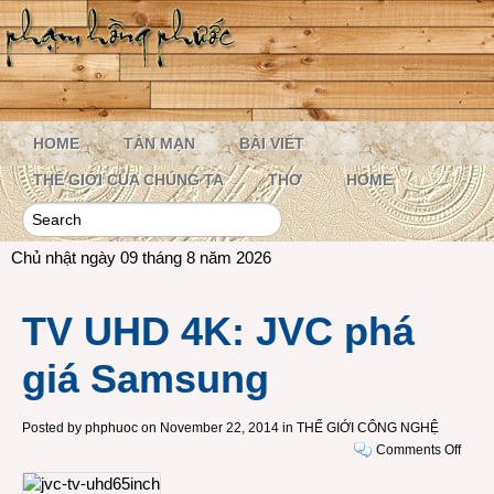
HOME
TẢN MẠN
BÀI VIẾT
THẾ GIỚI CỦA CHÚNG TA
THƠ
HOME
Chủ nhật ngày 09 tháng 8 năm 2026
TV UHD 4K: JVC phá
giá Samsung
Posted by
phphuoc
on November 22, 2014 in
THẾ GIỚI CÔNG NGHỆ
on
Comments Off
TV
UHD