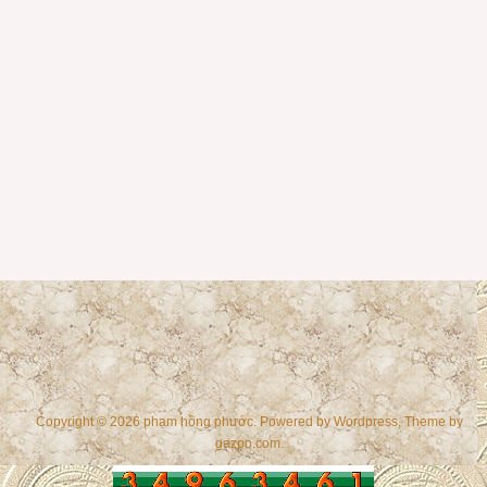
Copyright © 2026 phạm hồng phước. Powered by
Wordpress
, Theme by
gazpo.com
.