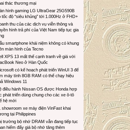
ai thác thương mại
àn hình gaming LG UltraGear 25G590B
 tốc độ “siêu khủng” tới 1.000Hz ở FHD+
anh thu của các dịch vụ viễn thông và
uyền hình trả phí của Việt Nam tiếp tục gia
ng
ẫu smartphone khái niệm không có khung
iền màn hình của Tecno
ll XPS 13 mất thế cạnh tranh về giá với
acBook Neo ở Hàn Quốc
crosoft có kế hoạch phát triển WinUI 3 để
àm máy tính 8GB RAM có thể chạy hiệu
uả Windows 11
ệ điều hành Nissan OS được Honda hợp
c phát triển dùng chung cho các xe ô-tô
ế hệ mới
1 showroom xe máy điện VinFast khai
ương tại Philippines
hị trường bộ nhớ DRAM vẫn đang tiếp tục
an hiếm đẩy giá bộ nhớ tăng thêm