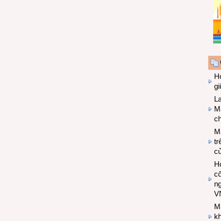
Hợ
g
L
Ma
ch
M
tr
c
Hợ
cô
n
V
M
k