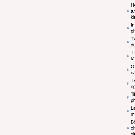
Hộ
tư
k
In
ph
T
d
Tì
tă
Ổ
n
TV
n
T
ph
L
mẽ
Bệ
c
g