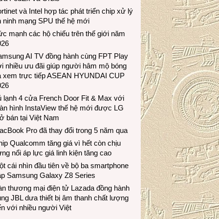
rtinet và Intel hợp tác phát triển chip xử lý
n ninh mạng SPU thế hệ mới
c mạnh các hộ chiếu trên thế giới năm
026
amsung AI TV đồng hành cùng FPT Play
i nhiều ưu đãi giúp người hâm mộ bóng
á xem trực tiếp ASEAN HYUNDAI CUP
026
 lạnh 4 cửa French Door Fit & Max với
àn hình InstaView thế hệ mới được LG
ở bán tại Việt Nam
acBook Pro đã thay đổi trong 5 năm qua
ip Qualcomm tăng giá vì hết còn chịu
ng nổi áp lực giá linh kiện tăng cao
t cái nhìn đầu tiên về bộ ba smartphone
ập Samsung Galaxy Z8 Series
àn thương mại điện tử Lazada đồng hành
ng JBL dưa thiết bị âm thanh chất lượng
n với nhiều người Việt