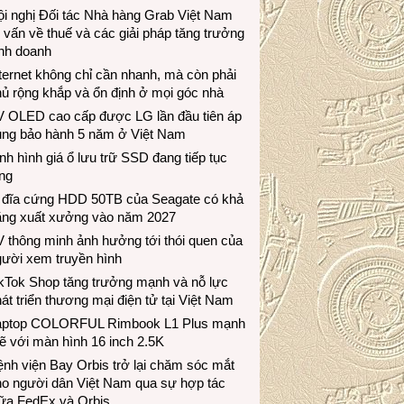
i nghị Đối tác Nhà hàng Grab Việt Nam
 vấn về thuế và các giải pháp tăng trưởng
inh doanh
ternet không chỉ cần nhanh, mà còn phải
ủ rộng khắp và ổn định ở mọi góc nhà
V OLED cao cấp được LG lần đầu tiên áp
ụng bảo hành 5 năm ở Việt Nam
nh hình giá ổ lưu trữ SSD đang tiếp tục
ng
 đĩa cứng HDD 50TB của Seagate có khả
ăng xuất xưởng vào năm 2027
 thông minh ảnh hưởng tới thói quen của
gười xem truyền hình
ikTok Shop tăng trưởng mạnh và nỗ lực
át triển thương mại điện tử tại Việt Nam
aptop COLORFUL Rimbook L1 Plus mạnh
 với màn hình 16 inch 2.5K
nh viện Bay Orbis trở lại chăm sóc mắt
ho người dân Việt Nam qua sự hợp tác
iữa FedEx và Orbis