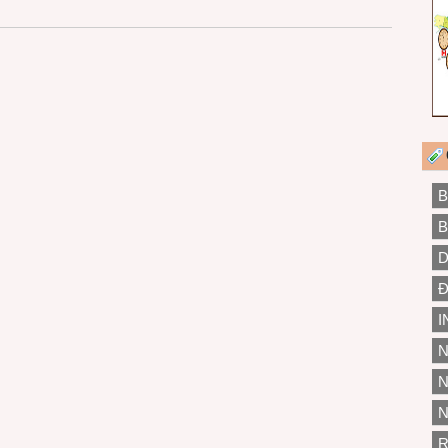
B
B
D
Đ
I
N
N
N
R