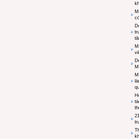
kh
M
có
Do
tr
tă
M
v
De
M
Mi
l
q
H
tá
th
2
tr
T
kh