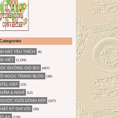
Categories
ÀI HÁT YÊU THÍCH
(6)
ÀI VIẾT
(1,193)
ỌC ĐƯỜNG GIÓ BỤI
(407)
Ỗ NGỌC TRANG BLOG
(36)
NTEL ISEF
(15)
GẪM & NGHĨ
(12)
GƯỢC XUÔI DÒNG ĐỜI
(107)
HẬT KÝ GHI VỘI
(36)
ELAX
(120)