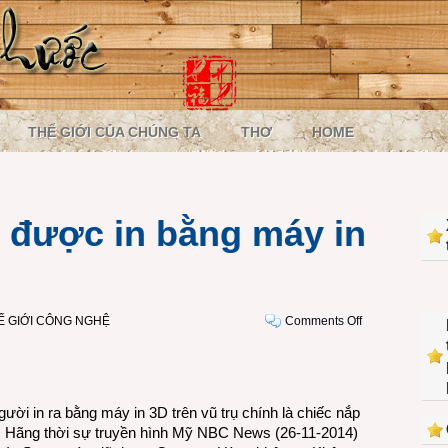
THẾ GIỚI CỦA CHÚNG TA
THƠ
HOME
n được in bằng máy in
on
Ế GIỚI CÔNG NGHỆ
Comments Off
Vật
thể
đầu
tiên
gười in ra bằng máy in 3D trên vũ trụ chính là chiếc nắp
được
ó. Hãng thời sự truyền hình Mỹ NBC News (26-11-2014)
in