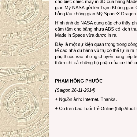
cho biết: chiếc máy in 3D của hãng Ma
gian Mỹ NASA gửi lên Trạm Không gian Q
bằng tàu không gian Mỹ SpaceX Dragon.
Hình ảnh do NASA cung cấp cho thấy phi
cầm tấm che bằng nhựa ABS có kích th
Made in Space vừa được in ra.
Đây là một sự kiện quan trọng trong côn
tế các nhà du hành vũ trụ có thể tự in ra
phụ thuộc vào những chuyến hàng tiếp tế
thậm chí cả những bộ phận của cơ thể c
PHẠM HỒNG PHƯỚC
(Saigon 26-11-2014)
+ Nguồn ảnh: Internet. Thanks.
+ Có trên báo Tuổi Trẻ Online (
http://tuoit