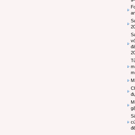
Fo
a
Sứ
2
S
vớ
đ
2
Tủ
m
m
M
Ch
đự
Mộ
g
S
cù
đế