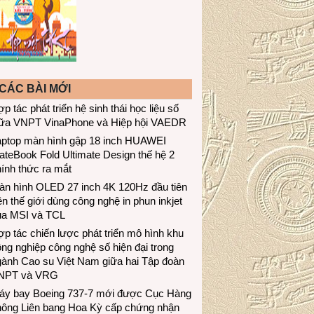
CÁC BÀI MỚI
p tác phát triển hệ sinh thái học liệu số
iữa VNPT VinaPhone và Hiệp hội VAEDR
aptop màn hình gập 18 inch HUAWEI
teBook Fold Ultimate Design thế hệ 2
ính thức ra mắt
àn hình OLED 27 inch 4K 120Hz đầu tiên
ên thế giới dùng công nghệ in phun inkjet
ủa MSI và TCL
p tác chiến lược phát triển mô hình khu
ng nghiệp công nghệ số hiện đại trong
gành Cao su Việt Nam giữa hai Tập đoàn
NPT và VRG
áy bay Boeing 737-7 mới được Cục Hàng
hông Liên bang Hoa Kỳ cấp chứng nhận