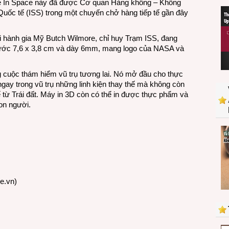
de In Space này đã được Cơ quan Hàng không – Không
bằng
uốc tế (ISS) trong một chuyến chở hàng tiếp tế gần đây
máy
in
3D
 hành gia Mỹ Butch Wilmore, chỉ huy Trạm ISS, đang
trên
ước 7,6 x 3,8 cm và dày 6mm, mang logo của NASA và
vũ
trụ
g cuộc thám hiểm vũ trụ tương lai. Nó mở đầu cho thực
 ngay trong vũ trụ những linh kiện thay thế mà không còn
 từ Trái đất. Máy in 3D còn có thể in được thực phẩm và
on người.
re.vn
)