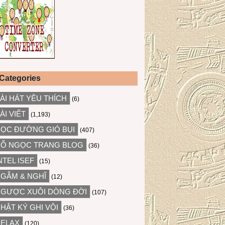
Categories
ÀI HÁT YÊU THÍCH
(6)
ÀI VIẾT
(1,193)
ỌC ĐƯỜNG GIÓ BỤI
(407)
Ỗ NGỌC TRANG BLOG
(36)
NTEL ISEF
(15)
GẪM & NGHĨ
(12)
GƯỢC XUÔI DÒNG ĐỜI
(107)
HẬT KÝ GHI VỘI
(36)
ELAX
(120)