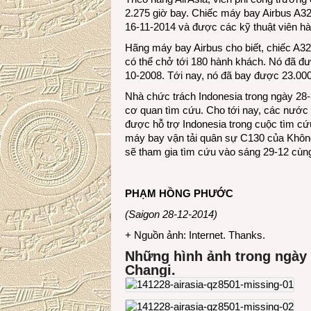
2.275 giờ bay. Chiếc máy bay Airbus A
16-11-2014 và được các kỹ thuật viên hà
Hãng máy bay Airbus cho biết, chiếc A32
có thể chở tới 180 hành khách. Nó đã đư
10-2008. Tới nay, nó đã bay được 23.000
Nhà chức trách Indonesia trong ngày 28-1
cơ quan tìm cứu. Cho tới nay, các nước
được hỗ trợ Indonesia trong cuộc tìm cứ
máy bay vận tải quân sự C130 của Không
sẽ tham gia tìm cứu vào sáng 29-12 cùng
PHẠM HỒNG PHƯỚC
(Saigon 28-12-2014)
+ Nguồn ảnh: Internet. Thanks.
Những hình ảnh trong ngày 
Changi.