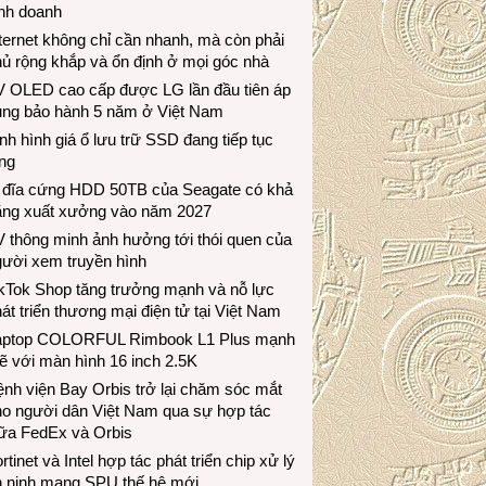
inh doanh
ternet không chỉ cần nhanh, mà còn phải
ủ rộng khắp và ổn định ở mọi góc nhà
V OLED cao cấp được LG lần đầu tiên áp
ụng bảo hành 5 năm ở Việt Nam
nh hình giá ổ lưu trữ SSD đang tiếp tục
ng
 đĩa cứng HDD 50TB của Seagate có khả
ăng xuất xưởng vào năm 2027
 thông minh ảnh hưởng tới thói quen của
gười xem truyền hình
ikTok Shop tăng trưởng mạnh và nỗ lực
át triển thương mại điện tử tại Việt Nam
aptop COLORFUL Rimbook L1 Plus mạnh
 với màn hình 16 inch 2.5K
nh viện Bay Orbis trở lại chăm sóc mắt
ho người dân Việt Nam qua sự hợp tác
iữa FedEx và Orbis
rtinet và Intel hợp tác phát triển chip xử lý
n ninh mạng SPU thế hệ mới