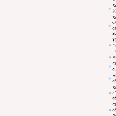
Sứ
2
S
vớ
đ
2
Tủ
m
m
M
Ch
đự
Mộ
g
S
cù
đế
C
gậ
N