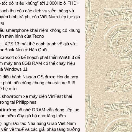
 tốc độ “siêu khủng” tới 1.000Hz ở FHD+
anh thu của các dịch vụ viễn thông và
uyền hình trả phí của Việt Nam tiếp tục gia
ng
ẫu smartphone khái niệm không có khung
iền màn hình của Tecno
ll XPS 13 mất thế cạnh tranh về giá với
acBook Neo ở Hàn Quốc
crosoft có kế hoạch phát triển WinUI 3 để
àm máy tính 8GB RAM có thể chạy hiệu
uả Windows 11
ệ điều hành Nissan OS được Honda hợp
c phát triển dùng chung cho các xe ô-tô
ế hệ mới
1 showroom xe máy điện VinFast khai
ương tại Philippines
hị trường bộ nhớ DRAM vẫn đang tiếp tục
an hiếm đẩy giá bộ nhớ tăng thêm
i nghị Đối tác Nhà hàng Grab Việt Nam
 vấn về thuế và các giải pháp tăng trưởng