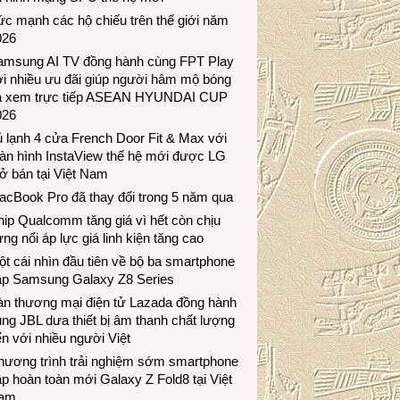
c mạnh các hộ chiếu trên thế giới năm
026
amsung AI TV đồng hành cùng FPT Play
i nhiều ưu đãi giúp người hâm mộ bóng
á xem trực tiếp ASEAN HYUNDAI CUP
026
 lạnh 4 cửa French Door Fit & Max với
àn hình InstaView thế hệ mới được LG
ở bán tại Việt Nam
acBook Pro đã thay đổi trong 5 năm qua
ip Qualcomm tăng giá vì hết còn chịu
ng nổi áp lực giá linh kiện tăng cao
t cái nhìn đầu tiên về bộ ba smartphone
ập Samsung Galaxy Z8 Series
àn thương mại điện tử Lazada đồng hành
ng JBL dưa thiết bị âm thanh chất lượng
n với nhiều người Việt
hương trình trải nghiệm sớm smartphone
p hoàn toàn mới Galaxy Z Fold8 tại Việt
am