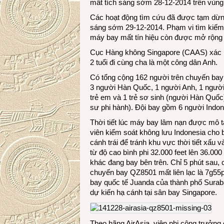
mất tích sáng sớm 28-12-2014 trên vùng
Các hoạt động tìm cứu đã được tạm dừng 
sáng sớm 29-12-2014. Phạm vi tìm kiếm 
máy bay mất tín hiệu còn được mở rộng c
Cục Hàng không Singapore (CAAS) xác n
2 tuổi đi cùng cha là một công dân Anh.
Có tổng cộng 162 người trên chuyến bay
3 người Hàn Quốc, 1 người Anh, 1 người
trẻ em và 1 trẻ sơ sinh (người Hàn Quốc)
sư phi hành). Đội bay gồm 6 người Indon
Thời tiết lúc máy bay lâm nạn được mô 
viên kiểm soát không lưu Indonesia cho 
cánh trái để tránh khu vực thời tiết xấ
từ độ cao bình phi 32.000 feet lên 36.0
khác đang bay bên trên. Chỉ 5 phút sau,
chuyến bay QZ8501 mất liên lạc là 7g55p
bay quốc tế Juanda của thành phố Surab
dự kiến hạ cánh tại sân bay Singapore.
Theo hãng AirAsia, viên phi công trưởng 