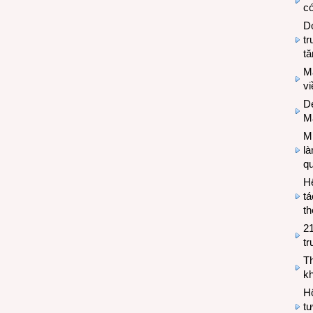
có
Do
tr
tă
M
v
De
M
Mi
l
q
H
tá
th
2
tr
T
kh
Hộ
tư