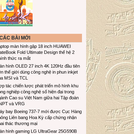
CÁC BÀI MỚI
aptop màn hình gập 18 inch HUAWEI
teBook Fold Ultimate Design thế hệ 2
ính thức ra mắt
àn hình OLED 27 inch 4K 120Hz đầu tiên
ên thế giới dùng công nghệ in phun inkjet
ủa MSI và TCL
p tác chiến lược phát triển mô hình khu
ng nghiệp công nghệ số hiện đại trong
gành Cao su Việt Nam giữa hai Tập đoàn
NPT và VRG
áy bay Boeing 737-7 mới được Cục Hàng
hông Liên bang Hoa Kỳ cấp chứng nhận
ai thác thương mại
àn hình gaming LG UltraGear 25G590B