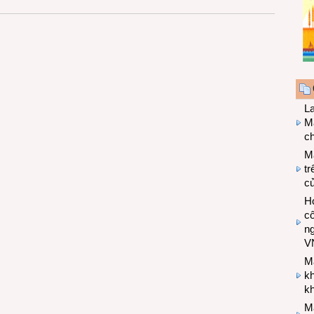
L
Ma
ch
M
tr
c
Hợ
cô
n
V
M
k
kh
M