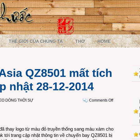
THẾ GIỚI CỦA CHÚNG TA
THƠ
HOME
Asia QZ8501 mất tích
p nhật 28-12-2014
on
EO DÒNG THỜI SỰ
Comments Off
Chuyến
bay
AirAsia
QZ8501
đã thay logo từ màu đỏ truyền thống sang màu xám cho
mất
k tới trang cập nhật thông tin về chuyến bay QZ8501 bị
tích