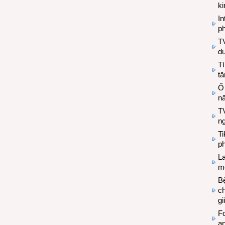
k
In
ph
T
d
Tì
tă
Ổ
n
TV
n
T
ph
L
mẽ
Bệ
c
g
Fo
a