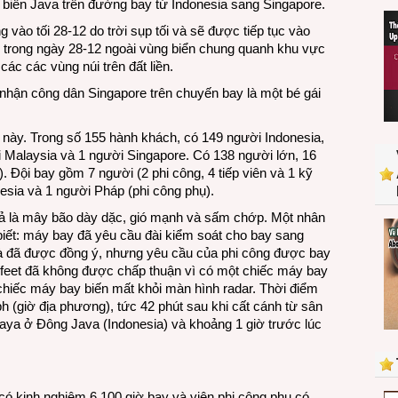
 biển Java trên đường bay từ Indonesia sang Singapore.
ở
Indonesia:
vào tối 28-12 do trời sụp tối và sẽ được tiếp tục vào
cập
trong ngày 28-12 ngoài vùng biển chung quanh khu vực
nhật
ác các vùng núi trên đất liền.
28-
hận công dân Singapore trên chuyến bay là một bé gái
12-
2014
 này. Trong số 155 hành khách, có 149 người Indonesia,
 Malaysia và 1 người Singapore. Có 138 người lớn, 16
. Đội bay gồm 7 người (2 phi công, 4 tiếp viên và 1 kỹ
esia và 1 người Pháp (phi công phụ).
tả là mây bão dày dặc, gió mạnh và sấm chớp. Một nhân
biết: máy bay đã yêu cầu đài kiểm soát cho bay sang
u và đã được đồng ý, nhưng yêu cầu của phi công được bay
00 feet đã không được chấp thuận vì có một chiếc máy bay
 chiếc máy bay biến mất khỏi màn hình radar. Thời điểm
h (giờ địa phương), tức 42 phút sau khi cất cánh từ sân
aya ở Đông Java (Indonesia) và khoảng 1 giờ trước lúc
có kinh nghiệm 6.100 giờ bay và viên phi công phụ có