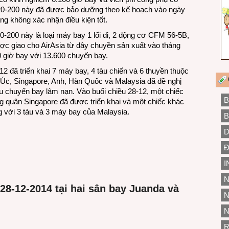
320-200 này đã được bảo dưỡng theo kế hoạch vào ngày
ng không xác nhận điều kiện tốt.
0-200 này là loại máy bay 1 lối đi, 2 động cơ CFM 56-5B,
ợc giao cho AirAsia từ dây chuyền sản xuất vào tháng
 giờ bay với 13.600 chuyến bay.
2 đã triển khai 7 máy bay, 4 tàu chiến và 6 thuyền thuộc
 Úc, Singapore, Anh, Hàn Quốc và Malaysia đã đề nghị
u chuyến bay lâm nạn. Vào buổi chiều 28-12, một chiếc
B
 quân Singapore đã được triển khai và một chiếc khác
 với 3 tàu và 3 máy bay của Malaysia.
B
D
Đ
I
N
28-12-2014 tại hai sân bay Juanda và
N
N
R