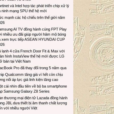
rtinet và Intel hợp tác phát triển chip xử lý
n ninh mạng SPU thế hệ mới
c mạnh các hộ chiếu trên thế giới năm
026
amsung AI TV đồng hành cùng FPT Play
i nhiều ưu đãi giúp người hâm mộ bóng
á xem trực tiếp ASEAN HYUNDAI CUP
026
 lạnh 4 cửa French Door Fit & Max với
àn hình InstaView thế hệ mới được LG
ở bán tại Việt Nam
acBook Pro đã thay đổi trong 5 năm qua
ip Qualcomm tăng giá vì hết còn chịu
ng nổi áp lực giá linh kiện tăng cao
t cái nhìn đầu tiên về bộ ba smartphone
ập Samsung Galaxy Z8 Series
àn thương mại điện tử Lazada đồng hành
ng JBL dưa thiết bị âm thanh chất lượng
n với nhiều người Việt