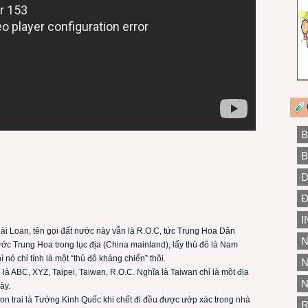
B
B
D
Đ
I
Đài Loan, tên gọi đất nước này vẫn là R.O.C, tức Trung Hoa Dân
N
c Trung Hoa trong lục địa (China mainland), lấy thủ đô là Nam
ì nó chỉ tính là một “thủ đô kháng chiến” thôi.
N
i là ABC, XYZ, Taipei, Taiwan, R.O.C. Nghĩa là Taiwan chỉ là một địa
N
ày.
con trai là Tưởng Kinh Quốc khi chết đi đều được ướp xác trong nhà
R