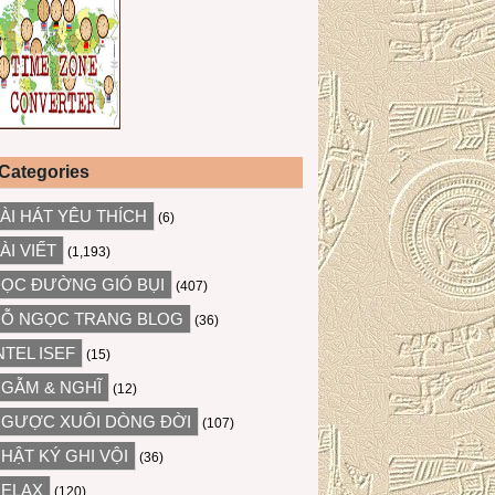
Categories
ÀI HÁT YÊU THÍCH
(6)
ÀI VIẾT
(1,193)
ỌC ĐƯỜNG GIÓ BỤI
(407)
Ỗ NGỌC TRANG BLOG
(36)
NTEL ISEF
(15)
GẪM & NGHĨ
(12)
GƯỢC XUÔI DÒNG ĐỜI
(107)
HẬT KÝ GHI VỘI
(36)
ELAX
(120)