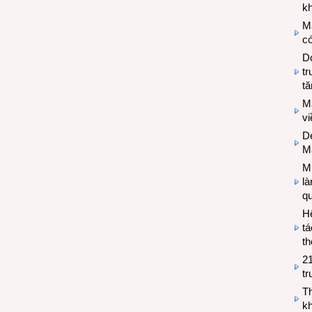
kh
M
có
Do
tr
tă
M
v
De
M
Mi
l
q
H
tá
th
2
tr
T
kh