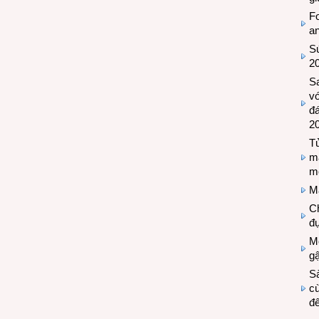
Fo
a
Sứ
2
S
vớ
đ
2
Tủ
m
m
M
Ch
đự
Mộ
g
S
cù
đế