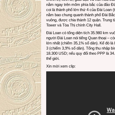
nằm ngay trên mõm phía bắc của đảo Đài
coi là thành phố lớn thứ 4 của Đài Loan 
nằm bao chung quanh thành phố Đài Bắc, c
vuông, được chia thành 12 quận. Trung t
Tower và Tòa Thị chính City Hall.
Đài Loan có tổng diện tích 35.980 km vu
người Đài Loan nói tiếng Quan thoại – còn
lớn nhất (chiếm 35,1% số dân). Kế đó là
3 (chiếm 3,9% số dân). Tổng thu nhập b
18.300 USD; nếu quy đổi theo PPP là 34.
thế giới.
Xin mời xem clip: