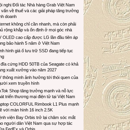
i nghị Đối tác Nhà hàng Grab Việt Nam
 vấn về thuế và các giải pháp tăng trưởng
inh doanh
ternet không chỉ cần nhanh, mà còn phải
ủ rộng khắp và ổn định ở mọi góc nhà
V OLED cao cấp được LG lần đầu tiên áp
ụng bảo hành 5 năm ở Việt Nam
nh hình giá ổ lưu trữ SSD đang tiếp tục
ng
 đĩa cứng HDD 50TB của Seagate có khả
ăng xuất xưởng vào năm 2027
 thông minh ảnh hưởng tới thói quen của
gười xem truyền hình
ikTok Shop tăng trưởng mạnh và nỗ lực
át triển thương mại điện tử tại Việt Nam
aptop COLORFUL Rimbook L1 Plus mạnh
 với màn hình 16 inch 2.5K
nh viện Bay Orbis trở lại chăm sóc mắt
ho người dân Việt Nam qua sự hợp tác
iữa FedEx và Orbis