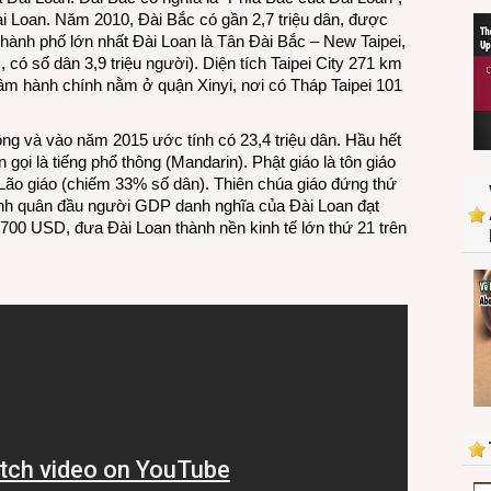
 Loan. Năm 2010, Đài Bắc có gần 2,7 triệu dân, được
(thành phố lớn nhất Đài Loan là Tân Đài Bắc – New Taipei,
ó số dân 3,9 triệu người). Diện tích Taipei City 271 km
âm hành chính nằm ở quận Xinyi, nơi có Tháp Taipei 101
ông và vào năm 2015 ước tính có 23,4 triệu dân. Hầu hết
 gọi là tiếng phổ thông (Mandarin). Phật giáo là tôn giáo
 Lão giáo (chiếm 33% số dân). Thiên chúa giáo đứng thứ
ình quân đầu người GDP danh nghĩa của Đài Loan đạt
700 USD, đưa Đài Loan thành nền kinh tế lớn thứ 21 trên