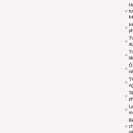
Hộ
tư
k
In
ph
T
d
Tì
tă
Ổ
n
TV
n
T
ph
L
mẽ
Bệ
c
g