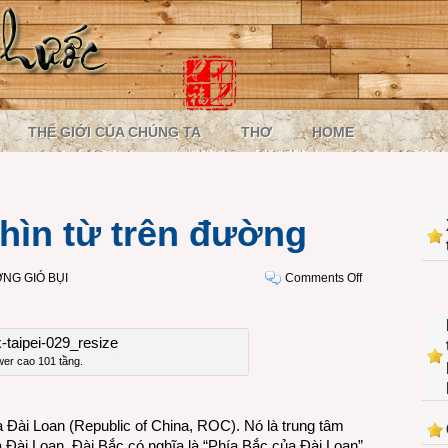
THẾ GIỚI CỦA CHÚNG TA
THƠ
HOME
nhìn từ trên đường
on
NG GIÓ BỤI
Comments Off
VIDEO:
Taipei
nhìn
từ
wer cao 101 tầng.
trên
đường
a Đài Loan (Republic of China, ROC). Nó là trung tâm
ủa Đài Loan. Đài Bắc có nghĩa là “Phía Bắc của Đài Loan”,