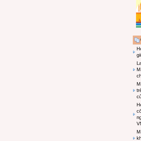
Hợ
g
L
Ma
ch
M
tr
c
Hợ
cô
n
V
M
k