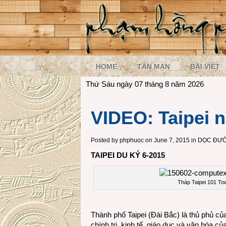
HOME
TẢN MẠN
BÀI VIẾT
Thứ Sáu ngày 07 tháng 8 năm 2026
VIDEO: Taipei 
Posted by
phphuoc
on June 7, 2015 in
DỌC ĐƯỜ
TAIPEI DU KÝ 6-2015
Tháp Taipei 101 To
Thành phố Taipei (Đài Bắc) là thủ phủ củ
chính trị, kinh tế, giáo dục và văn hóa c