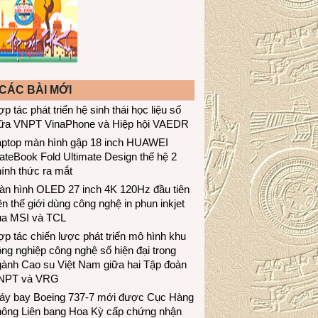
CÁC BÀI MỚI
p tác phát triển hệ sinh thái học liệu số
iữa VNPT VinaPhone và Hiệp hội VAEDR
aptop màn hình gập 18 inch HUAWEI
teBook Fold Ultimate Design thế hệ 2
ính thức ra mắt
àn hình OLED 27 inch 4K 120Hz đầu tiên
ên thế giới dùng công nghệ in phun inkjet
ủa MSI và TCL
p tác chiến lược phát triển mô hình khu
ng nghiệp công nghệ số hiện đại trong
gành Cao su Việt Nam giữa hai Tập đoàn
NPT và VRG
áy bay Boeing 737-7 mới được Cục Hàng
hông Liên bang Hoa Kỳ cấp chứng nhận