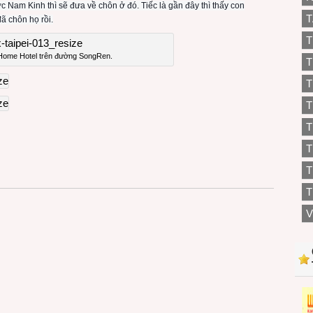
 Nam Kinh thì sẽ đưa về chôn ở đó. Tiếc là gần đây thì thấy con
T
ã chôn họ rồi.
T
c Home Hotel trên đường SongRen.
T
T
T
T
T
T
V