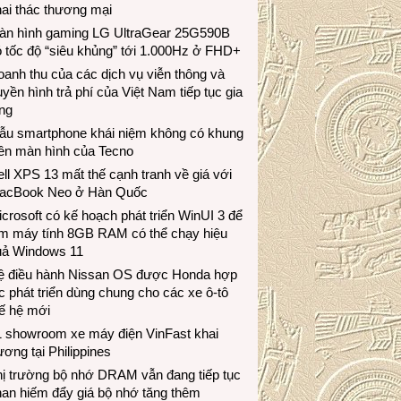
ai thác thương mại
àn hình gaming LG UltraGear 25G590B
 tốc độ “siêu khủng” tới 1.000Hz ở FHD+
anh thu của các dịch vụ viễn thông và
uyền hình trả phí của Việt Nam tiếp tục gia
ng
ẫu smartphone khái niệm không có khung
iền màn hình của Tecno
ll XPS 13 mất thế cạnh tranh về giá với
acBook Neo ở Hàn Quốc
crosoft có kế hoạch phát triển WinUI 3 để
àm máy tính 8GB RAM có thể chạy hiệu
uả Windows 11
ệ điều hành Nissan OS được Honda hợp
c phát triển dùng chung cho các xe ô-tô
ế hệ mới
1 showroom xe máy điện VinFast khai
ương tại Philippines
hị trường bộ nhớ DRAM vẫn đang tiếp tục
an hiếm đẩy giá bộ nhớ tăng thêm