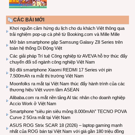
CÁC BÀI MỚI
Khơi nguồn cảm hứng du lịch cho du khách Việt thông qua
trải nghiệm pop-up cà phê từ Booking.com và Mille Mille
Mở bán smartphone gập Samsung Galaxy Z8 Series trên
toàn hệ thống Di Động Việt
Các giải pháp Trí tuệ Công nghiệp từ AVEVA hỗ trợ thúc đẩy
chuyển đổi số ngành công nghiệp Việt Nam
Bộ đôi smartphone Xiaomi REDMI 17 Series với pin
7.500mAh ra mắt thị trường Việt Nam
Moonfolks ra mắt tại Việt Nam thúc đẩy hành trình của các
thương hiệu Việt vươn tầm ASEAN
Alibaba.com ra mắt nền tảng AI tác nhân cho doanh nghiệp
Accio Work ở Việt Nam
Smartphone “siêu pin siêu mỏng 8.000mAh” TECNO POVA
Curve 2 5Gra mắt tại Việt Nam
ASUS ROG Strix SCAR 18 (2026) – laptop gaming mạnh
nhất của ROG bán tại Việt Nam với giá gần 180 triệu đồng