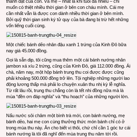
thành đạt của con. Và mẹ – nhất là khi tuổi đã nhiều – chỉ
muốn có thiệt nhiều thời gian ở bên con cháu mình. Cái mẹ
cần nhất vẫn là được con dành nhiều thời gian ở bên mình.
Bởi quỹ thời gian sinh ký tử quy của bà đang bị trừ hết những
vốn liếng cuối cùng.
Một chiếc bánh dẻo nhân đậu xanh 1 trứng của Kinh Đô bữa
nay giá 45.000 đồng.
Gọi là sẵn dịp, tôi cũng mua thêm một cái bánh nướng nhân
jambon xá xíu 2 trứng, cũng của Kinh Đô, giá 112.000 đồng. Ái
chà, năm nay, một hộp bánh trung thu coi được được cũng
phải khoảng 500.000 đồng trở lên. Tội nghiệp những người lao
động lương thấp mà phải lo chuyện xuân thu nhị kỳ lễ nghĩa.
Từ rất lâu rồi, trung thu chẳng còn là tết nhi đồng nữa mà là
mùa “đền ơn đáp nghĩa” và “thu hoạch” của những người lớn.
Nấu nước sôi châm một bình trà mới, con bánh nướng, mẹ
bánh dẻo, hai mẹ con cùng thưởng thức món bánh chỉ có ở
trong mùa thu này. Ăn cho biết vị thôi, chứ chỉ cần 1 góc tư cái
bánh nướng là tôi đã nghĩ đến mùa trung thu năm tới rồi.