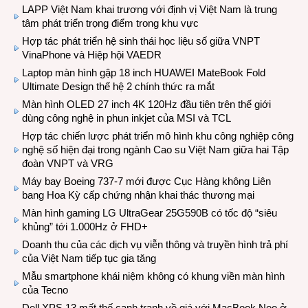
LAPP Việt Nam khai trương với định vị Việt Nam là trung
tâm phát triển trọng điểm trong khu vực
Hợp tác phát triển hệ sinh thái học liệu số giữa VNPT
VinaPhone và Hiệp hội VAEDR
Laptop màn hình gập 18 inch HUAWEI MateBook Fold
Ultimate Design thế hệ 2 chính thức ra mắt
Màn hình OLED 27 inch 4K 120Hz đầu tiên trên thế giới
dùng công nghệ in phun inkjet của MSI và TCL
Hợp tác chiến lược phát triển mô hình khu công nghiệp công
nghệ số hiện đại trong ngành Cao su Việt Nam giữa hai Tập
đoàn VNPT và VRG
Máy bay Boeing 737-7 mới được Cục Hàng không Liên
bang Hoa Kỳ cấp chứng nhận khai thác thương mại
Màn hình gaming LG UltraGear 25G590B có tốc độ “siêu
khủng” tới 1.000Hz ở FHD+
Doanh thu của các dịch vụ viễn thông và truyền hình trả phí
của Việt Nam tiếp tục gia tăng
Mẫu smartphone khái niệm không có khung viền màn hình
của Tecno
Dell XPS 13 mất thế cạnh tranh về giá với MacBook Neo ở