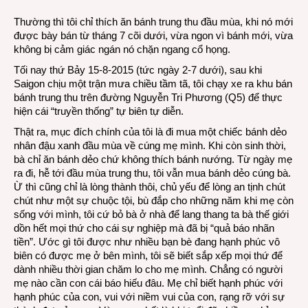
đầu
Thường thì tôi chỉ thích ăn bánh trung thu đầu mùa, khi nó mới
mùa
được bày bán từ tháng 7 cõi dưới, vừa ngon vì bánh mới, vừa
không bị cảm giác ngán nó chặn ngang cổ họng.
Tối nay thứ Bảy 15-8-2015 (tức ngày 2-7 dưới), sau khi
Saigon chịu một trận mưa chiều tầm tã, tôi chạy xe ra khu bán
bánh trung thu trên đường Nguyễn Tri Phương (Q5) để thực
hiện cái “truyền thống” tự biên tự diễn.
Thật ra, mục đích chính của tôi là đi mua một chiếc bánh dẻo
nhân đậu xanh đầu mùa về cúng mẹ mình. Khi còn sinh thời,
bà chỉ ăn bánh dẻo chứ không thích bánh nướng. Từ ngày mẹ
ra đi, hễ tới đầu mùa trung thu, tôi vẫn mua bánh dẻo cúng bà.
Ừ thì cũng chỉ là lòng thành thôi, chủ yếu để lòng an tịnh chút
chút như một sự chuộc tội, bù đắp cho những năm khi mẹ còn
sống với mình, tôi cứ bỏ bà ở nhà để lang thang ta bà thế giới
dồn hết mọi thứ cho cái sự nghiệp mà đã bị “quả báo nhãn
tiền”. Ước gì tôi được như nhiều bạn bè đang hạnh phúc vô
biên có được mẹ ở bên mình, tôi sẽ biết sắp xếp mọi thứ để
dành nhiều thời gian chăm lo cho mẹ mình. Chẳng có người
mẹ nào cần con cái báo hiếu đâu. Mẹ chỉ biết hạnh phúc với
hạnh phúc của con, vui với niềm vui của con, rạng rỡ với sự