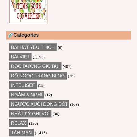
Categories
BÀI HÁT YÊU THÍCH
(6)
BÀI VIẾT
(1,193)
DỌC ĐƯỜNG GIÓ BỤI
(407)
ĐỖ NGỌC TRANG BLOG
(36)
INTEL ISEF
(15)
NGẪM & NGHĨ
(12)
NGƯỢC XUÔI DÒNG ĐỜI
(107)
NHẬT KÝ GHI VỘI
(36)
RELAX
(120)
TẢN MẠN
(1,415)