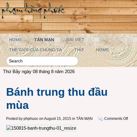
HOME
TẢN MẠN
BÀI VIẾT
THẾ GIỚI CỦA CHÚNG TA
THƠ
HOME
Thứ Bảy ngày 08 tháng 8 năm 2026
Bánh trung thu đầu
mùa
on
Posted by
phphuoc
on August 15, 2015 in
TẢN MẠN
Comments Off
Bánh
trung
thu